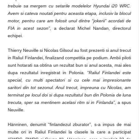
trebuie sa mergem cu setarile modelelor Hyundai i20 WRC.
Avem si cateva noutati pentru aceasta etapa, inclusiv la blocul
motor, pentru care am folosit unul dintre “jokerii” acordati de
FIA in acest sezon”,
a declarat Michel Nandan, directorul
echipei.
Thierry Neuville si Nicolas Gilsoul au fost prezenti si anul trecut
in Raliul Finlandei, finalizand competitia pe podium. Ambii piloti
sunt hotarati sa obtina un rezultat bun si anul acesta, mai ales
dupa rezultatul inregistrat in Polonia.
“Raliul Finlandei este
special, cu multi spectatori si cu cele mai impresionante
saritori din tot sezonul. Anul trecut, impreuna cu Nicolas, am
terminat pe locul doi si dupa rezultatul bun din Polonia de luna
trecuta, sper sa mentinem acelasi ritm si in Finlanda”,
a spus
Neuville.
Hänninen, denumit “finlandezul zburator”, s-a impus de mai
multe ori in Raliul Finlandei la clasele la care a participat