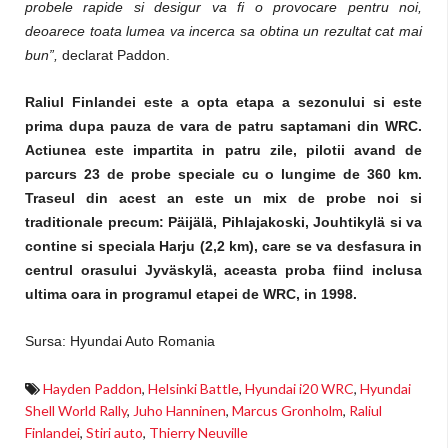
probele rapide si desigur va fi o provocare pentru noi,
deoarece toata lumea va incerca sa obtina un rezultat cat mai
bun”,
declarat Paddon.
Raliul Finlandei este a opta etapa a sezonului si este
prima dupa pauza de vara de patru saptamani din WRC.
Actiunea este impartita in patru zile, pilotii avand de
parcurs 23 de probe speciale cu o lungime de 360 km.
Traseul din acest an este un mix de probe noi si
traditionale precum: Päijälä, Pihlajakoski, Jouhtikylä si va
contine si speciala Harju (2,2 km), care se va desfasura in
centrul orasului Jyväskylä, aceasta proba fiind inclusa
ultima oara in programul etapei de WRC, in 1998.
Sursa: Hyundai Auto Romania
Hayden Paddon
,
Helsinki Battle
,
Hyundai i20 WRC
,
Hyundai
Shell World Rally
,
Juho Hanninen
,
Marcus Gronholm
,
Raliul
Finlandei
,
Stiri auto
,
Thierry Neuville