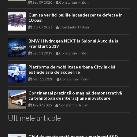
-
Sep 09 2020
Constantin Hriban
Cum sa verifici bujiile incandescente defecte in
10 pasi
-
Oct 07 2021
Constantin Hriban
BMW i Hydrogen NEXT la Salonul Auto de la
Frankfurt 2019
-
Sep 11 2019
Constantin Hriban
Platforma de mobilitate urbana Citylink isi
extinde aria de acoperire
-
Mar 11 2020
Constantin Hriban
Continental prezintă o mașină demonstrativă
cu tehnologii de interacțiune inovatoare
-
Jan 07 2025
Constantin Hriban
Ultimele articole
Ghid de mentenanță pentru simeringuri SKF: