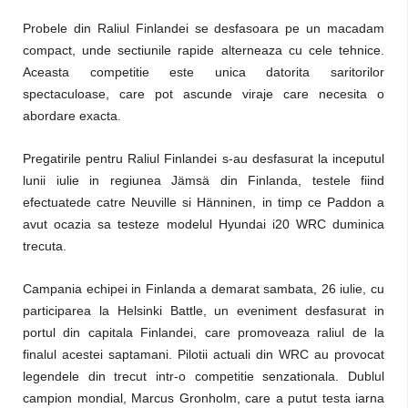
Probele din Raliul Finlandei se desfasoara pe un macadam
compact, unde sectiunile rapide alterneaza cu cele tehnice.
Aceasta competitie este unica datorita saritorilor
spectaculoase, care pot ascunde viraje care necesita o
abordare exacta.
Pregatirile pentru Raliul Finlandei s-au desfasurat la inceputul
lunii iulie in regiunea Jämsä din Finlanda, testele fiind
efectuatede catre Neuville si Hänninen, in timp ce Paddon a
avut ocazia sa testeze modelul Hyundai i20 WRC duminica
trecuta.
Campania echipei in Finlanda a demarat sambata, 26 iulie, cu
participarea la Helsinki Battle, un eveniment desfasurat in
portul din capitala Finlandei, care promoveaza raliul de la
finalul acestei saptamani. Pilotii actuali din WRC au provocat
legendele din trecut intr-o competitie senzationala. Dublul
campion mondial, Marcus Gronholm, care a putut testa iarna