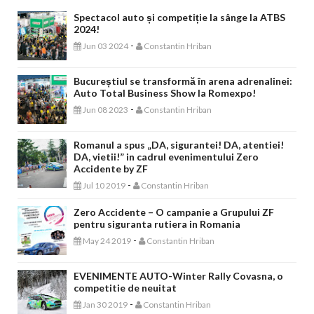
Spectacol auto și competiție la sânge la ATBS
2024!
-
Jun 03 2024
Constantin Hriban
Bucureștiul se transformă în arena adrenalinei:
Auto Total Business Show la Romexpo!
-
Jun 08 2023
Constantin Hriban
Romanul a spus „DA, sigurantei! DA, atentiei!
DA, vietii!” in cadrul evenimentului Zero
Accidente by ZF
-
Jul 10 2019
Constantin Hriban
Zero Accidente – O campanie a Grupului ZF
pentru siguranta rutiera in Romania
-
May 24 2019
Constantin Hriban
EVENIMENTE AUTO-Winter Rally Covasna, o
competitie de neuitat
-
Jan 30 2019
Constantin Hriban