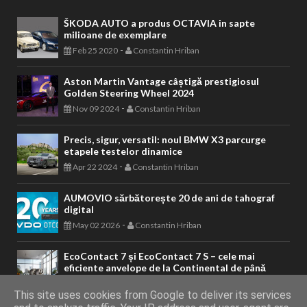
ŠKODA AUTO a produs OCTAVIA in sapte
milioane de exemplare
-
Feb 25 2020
Constantin Hriban
Aston Martin Vantage câștigă prestigiosul
Golden Steering Wheel 2024
-
Nov 09 2024
Constantin Hriban
Precis, sigur, versatil: noul BMW X3 parcurge
etapele testelor dinamice
-
Apr 22 2024
Constantin Hriban
AUMOVIO sărbătorește 20 de ani de tahograf
digital
-
May 02 2026
Constantin Hriban
EcoContact 7 și EcoContact 7 S – cele mai
eficiente anvelope de la Continental de până
acum
-
This site uses cookies from Google to deliver its services
Mar 30 2025
Constantin Hriban