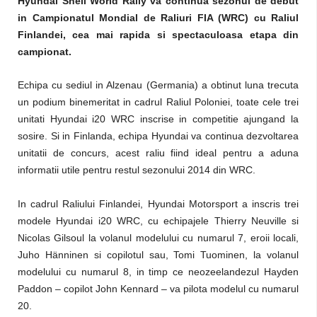
Hyundai Shell World Rally va continua sezonul de debut
in Campionatul Mondial de Raliuri FIA (WRC) cu Raliul
Finlandei, cea mai rapida si spectaculoasa etapa din
campionat.
Echipa cu sediul in Alzenau (Germania) a obtinut luna trecuta
un podium binemeritat in cadrul Raliul Poloniei, toate cele trei
unitati Hyundai i20 WRC inscrise in competitie ajungand la
sosire. Si in Finlanda, echipa Hyundai va continua dezvoltarea
unitatii de concurs, acest raliu fiind ideal pentru a aduna
informatii utile pentru restul sezonului 2014 din WRC.
In cadrul Raliului Finlandei, Hyundai Motorsport a inscris trei
modele Hyundai i20 WRC, cu echipajele Thierry Neuville si
Nicolas Gilsoul la volanul modelului cu numarul 7, eroii locali,
Juho Hänninen si copilotul sau, Tomi Tuominen, la volanul
modelului cu numarul 8, in timp ce neozeelandezul Hayden
Paddon – copilot John Kennard – va pilota modelul cu numarul
20.