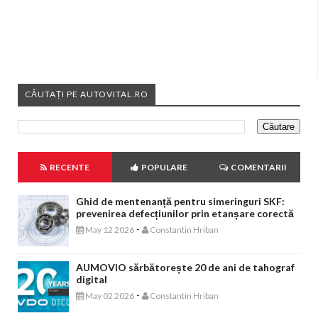
CĂUTAȚI PE AUTOVITAL.RO
RECENTE
POPULARE
COMENTARII
Ghid de mentenanță pentru simeringuri SKF:
prevenirea defecțiunilor prin etanșare corectă
-
May 12 2026
Constantin Hriban
AUMOVIO sărbătorește 20 de ani de tahograf
digital
-
May 02 2026
Constantin Hriban