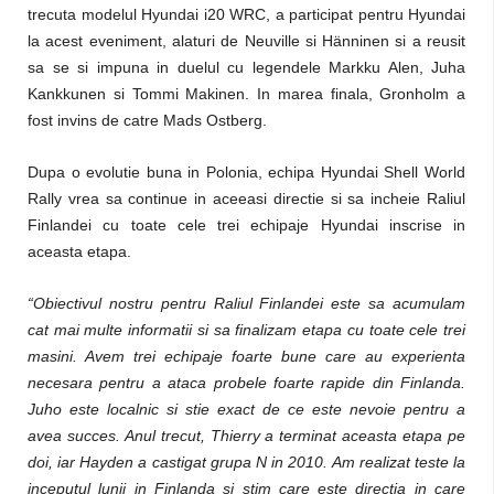
trecuta modelul Hyundai i20 WRC, a participat pentru Hyundai
la acest eveniment, alaturi de Neuville si Hänninen si a reusit
sa se si impuna in duelul cu legendele Markku Alen, Juha
Kankkunen si Tommi Makinen. In marea finala, Gronholm a
fost invins de catre Mads Ostberg.
Dupa o evolutie buna in Polonia, echipa Hyundai Shell World
Rally vrea sa continue in aceeasi directie si sa incheie Raliul
Finlandei cu toate cele trei echipaje Hyundai inscrise in
aceasta etapa.
“Obiectivul nostru pentru Raliul Finlandei este sa acumulam
cat mai multe informatii si sa finalizam etapa cu toate cele trei
masini. Avem trei echipaje foarte bune care au experienta
necesara pentru a ataca probele foarte rapide din Finlanda.
Juho este localnic si stie exact de ce este nevoie pentru a
avea succes. Anul trecut, Thierry a terminat aceasta etapa pe
doi, iar Hayden a castigat grupa N in 2010. Am realizat teste la
inceputul lunii in Finlanda si stim care este directia in care