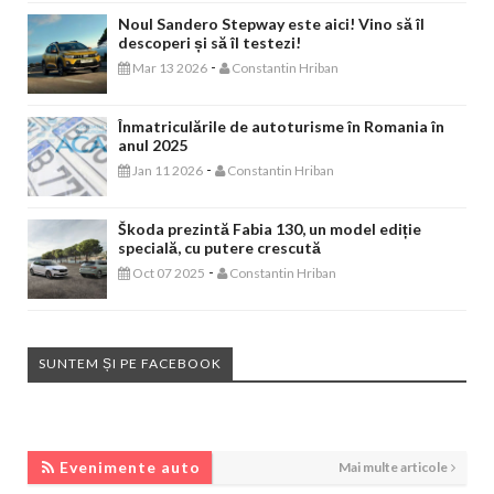
Noul Sandero Stepway este aici! Vino să îl
descoperi și să îl testezi!
-
Mar 13 2026
Constantin Hriban
Înmatriculările de autoturisme în Romania în
anul 2025
-
Jan 11 2026
Constantin Hriban
Škoda prezintă Fabia 130, un model ediție
specială, cu putere crescută
-
Oct 07 2025
Constantin Hriban
SUNTEM ȘI PE FACEBOOK
EVENIMENTE AUTO
Evenimente auto
Mai multe articole