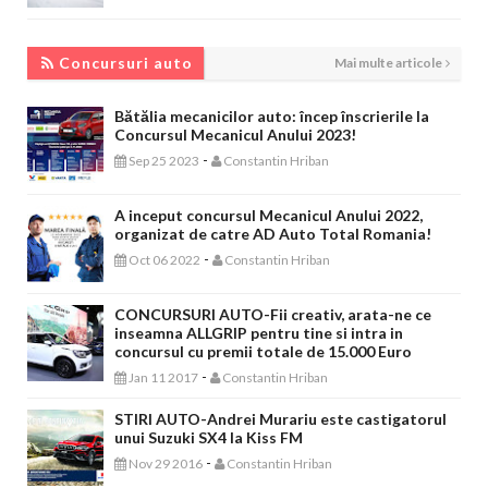
CONCURSURI AUTO
Concursuri auto
Mai multe articole
Bătălia mecanicilor auto: încep înscrierile la
Concursul Mecanicul Anului 2023!
-
Sep 25 2023
Constantin Hriban
A inceput concursul Mecanicul Anului 2022,
organizat de catre AD Auto Total Romania!
-
Oct 06 2022
Constantin Hriban
CONCURSURI AUTO-Fii creativ, arata-ne ce
inseamna ALLGRIP pentru tine si intra in
concursul cu premii totale de 15.000 Euro
-
Jan 11 2017
Constantin Hriban
STIRI AUTO-Andrei Murariu este castigatorul
unui Suzuki SX4 la Kiss FM
-
Nov 29 2016
Constantin Hriban