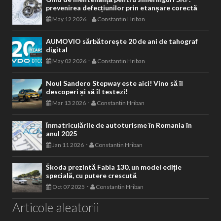
prevenirea defecțiunilor prin etanșare corectă
-
May 12 2026
Constantin Hriban
AUMOVIO sărbătorește 20 de ani de tahograf
digital
-
May 02 2026
Constantin Hriban
Noul Sandero Stepway este aici! Vino să îl
descoperi și să îl testezi!
-
Mar 13 2026
Constantin Hriban
Înmatriculările de autoturisme în Romania în
anul 2025
-
Jan 11 2026
Constantin Hriban
Škoda prezintă Fabia 130, un model ediție
specială, cu putere crescută
-
Oct 07 2025
Constantin Hriban
Articole aleatorii