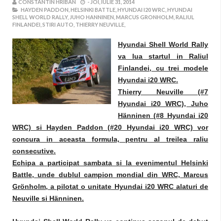
CONSTANTIN HRIBAN
-
JOI, IULIE 31, 2014
HAYDEN PADDON,
HELSINKI BATTLE,
HYUNDAI I20 WRC,
HYUNDAI
SHELL WORLD RALLY,
JUHO HANNINEN,
MARCUS GRONHOLM,
RALIUL
FINLANDEI,
STIRI AUTO,
THIERRY NEUVILLE,
Hyundai Shell World Rally
va lua startul in Raliul
Finlandei, cu trei modele
Hyundai i20 WRC.
Thierry Neuville (#7
Hyundai i20 WRC), Juho
Hänninen (#8 Hyundai i20
WRC) si Hayden Paddon (#20 Hyundai i20 WRC) vor
concura in aceasta formula, pentru al treilea raliu
consecutive.
Echipa a participat sambata si la evenimentul Helsinki
Battle, unde dublul campion mondial din WRC, Marcus
Grönholm, a pilotat o unitate Hyundai i20 WRC alaturi de
Neuville si Hänninen.