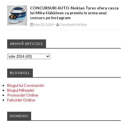
CONCURSURI AUTO-Nokian Tyres ofera casca
lui Mika Häkkinen ca premiu in urma unui
concurs pe Instagram
-
Nov 01 2016
Constantin Hriban
ARHIVĂ ARTICOLE
BLOGROLL
Blogul lui Constantin
Blogul Mihaelei
Promovări Online
Felicitări Online
DOMENIU