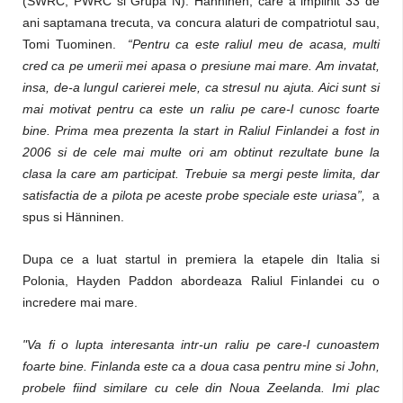
(SWRC, PWRC si Grupa N). Hänninen, care a implinit 33 de
ani saptamana trecuta, va concura alaturi de compatriotul sau,
Tomi Tuominen.
“Pentru ca este raliul meu de acasa, multi
cred ca pe umerii mei apasa o presiune mai mare. Am invatat,
insa, de-a lungul carierei mele, ca stresul nu ajuta. Aici sunt si
mai motivat pentru ca este un raliu pe care-l cunosc foarte
bine. Prima mea prezenta la start in Raliul Finlandei a fost in
2006 si de cele mai multe ori am obtinut rezultate bune la
clasa la care am participat. Trebuie sa mergi peste limita, dar
satisfactia de a pilota pe aceste probe speciale este uriasa”,
a
spus si Hänninen.
Dupa ce a luat startul in premiera la etapele din Italia si
Polonia, Hayden Paddon abordeaza Raliul Finlandei cu o
incredere mai mare.
"Va fi o lupta interesanta intr-un raliu pe care-l cunoastem
foarte bine. Finlanda este ca a doua casa pentru mine si John,
probele fiind similare cu cele din Noua Zeelanda. Imi plac