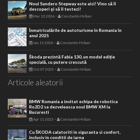
Noul Sandero Stepway este aici! Vino să îl
descoperi și să îl testezi!
-
Mar 13 2026
Constantin Hriban
Înmatriculările de autoturisme în Romania în
anul 2025
-
Jan 11 2026
Constantin Hriban
Škoda prezintă Fabia 130, un model ediție
specială, cu putere crescută
-
Oct 07 2025
Constantin Hriban
Articole aleatorii
BMW Romania a invitat echipa de robotica
Ro2D2 sa dezveleasca noul BMW XM la
Bucuresti
-
Apr 11 2023
Constantin Hriban
Cu ŠKODA calatoriti in siguranta si confort,
inclusiv in conditii de iarna