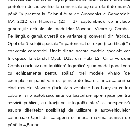
portofoliu de autovehicule comerciale uşoare oferit de marcă
până în prezent la Salonul Auto de Autovehicule Comerciale
IAA 2012 din Hanovra (20 - 27 septembrie), ce include
generaţiile actuale ale modelelor Movano, Vivaro şi Combo.
Pe lângă o gamă diversă de variante şi conversii din fabrică,
Opel oferă soluţii speciale în parteneriat cu experţi certificaţi în
conversia caroseriei. Unele dintre aceste modele speciale vor
fi expuse la standul Opel, D22, din Hala 12. Cinci versiuni
Combo (inclusiv o autoutilitară frigorifică şi un model panel van
cu echipamente pentru spălat), trei modele Vivaro (de
exemplu, un panel van cu puncte de fixare a încărcăturii) şi
cinci modele Movano (inclusiv o versiune box body cu cadru
coborât şi o autobasculantă cu basculare spre spate pentru
servicii publice, cu tracţiune integrală) oferă o perspectivă
asupra diferitelor posibilităţi de utilizare a autovehiculelor
comerciale Opel din categoria cu masă maximă admisă de
până la 4,5 tone.