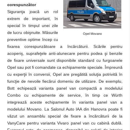
corespunzător
Siguranţa joacă un rol
extrem de important, în
special în timpul unei zile
de lucru obişnuite. Măsurile
Opel Movano
preventive optime încep cu
fixarea corespunzătoare a încărcăturii. Scările pentru
acoperiş, suprafeţele anti-alunecare pentru podea şi benzile
de fixare universale sunt disponibile standard cu furgoanele
Opel sau pot fi comandate ca echipamente speciale. Împreună
cu experţii în conversii, Opel are pregătită soluţia potrivită în
funcţie de nevoile fiecărui domeniu de utilizare. De exemplu,
Bott echipează varianta panel van compactă a modelului
Combo cu echipamente de service, în timp ce Würth
integrează aceste echipamente în varianta panel van a
modelului Movano. La Salonul Auto IAA din Hanovra poate fi
văzut un ansamblu special de fixare a încărcăturii de la
VanyCare pentru varianta Vivaro panel van cu cabină dublă.