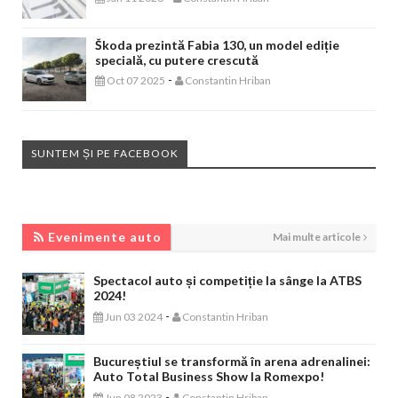
Škoda prezintă Fabia 130, un model ediție
specială, cu putere crescută
-
Oct 07 2025
Constantin Hriban
SUNTEM ȘI PE FACEBOOK
EVENIMENTE AUTO
Evenimente auto
Mai multe articole
Spectacol auto și competiție la sânge la ATBS
2024!
-
Jun 03 2024
Constantin Hriban
Bucureștiul se transformă în arena adrenalinei:
Auto Total Business Show la Romexpo!
-
Jun 08 2023
Constantin Hriban