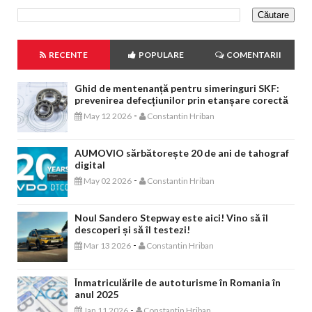
RECENTE
POPULARE
COMENTARII
Ghid de mentenanță pentru simeringuri SKF:
prevenirea defecțiunilor prin etanșare corectă
-
May 12 2026
Constantin Hriban
AUMOVIO sărbătorește 20 de ani de tahograf
digital
-
May 02 2026
Constantin Hriban
Noul Sandero Stepway este aici! Vino să îl
descoperi și să îl testezi!
-
Mar 13 2026
Constantin Hriban
Înmatriculările de autoturisme în Romania în
anul 2025
-
Jan 11 2026
Constantin Hriban