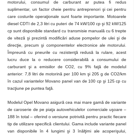
motorului, consumul de carburant ar putea fi redus
suplimentar, un factor cheie pentru antreprenori şi cei pentru
care costurile operaţionale sunt foarte importante. Motoarele
diesel CDTI de 2,3 litri cu puteri de 74 kW/100 cp şi 92 kW/125
cp sunt disponibile standard cu transmisie manuală cu 6 trepte
de viteză şi prezintă modificări aduse pompelor de ulei şi de
direcţie, precum şi componentelor electronice ale motorului.
Împreună cu pneurile cu rezistenţă redusă la rulare, acest
lucru duce la o reducere considerabilă a consumului de
carburant şi a emisiilor de CO2, cu 9% faţă de modelul
anterior: 7,8 litri de motorină per 100 km şi 205 g de CO2/km
în cazul variantelor Movano panel van de 100 cp şi 125 cp cu
tracţiune pe puntea faţă.
Modelul Opel Movano asigură cea mai mare gamă de variante
de caroserie de pe piaţa autovehiculelor comerciale uşoare –
188 în total – oferind o versiune potrivită pentru practic fiecare
tip de utilizare specifică clientului. Gama include variante panel
van disponibile în 4 lungimi şi 3 înălţimi ale acoperişului,