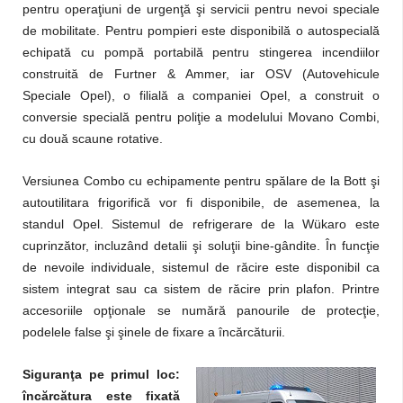
pentru operaţiuni de urgenţă şi servicii pentru nevoi speciale
de mobilitate. Pentru pompieri este disponibilă o autospecială
echipată cu pompă portabilă pentru stingerea incendiilor
construită de Furtner & Ammer, iar OSV (Autovehicule
Speciale Opel), o filială a companiei Opel, a construit o
conversie specială pentru poliţie a modelului Movano Combi,
cu două scaune rotative.
Versiunea Combo cu echipamente pentru spălare de la Bott şi
autoutilitara frigorifică vor fi disponibile, de asemenea, la
standul Opel. Sistemul de refrigerare de la Wükaro este
cuprinzător, incluzând detalii şi soluţii bine-gândite. În funcţie
de nevoile individuale, sistemul de răcire este disponibil ca
sistem integrat sau ca sistem de răcire prin plafon. Printre
accesoriile opţionale se numără panourile de protecţie,
podelele false şi şinele de fixare a încărcăturii.
Siguranţa pe primul loc:
încărcătura este fixată