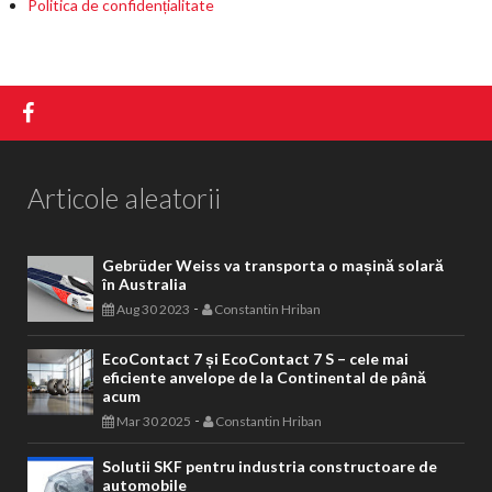
Politica de confidențialitate
Articole aleatorii
Gebrüder Weiss va transporta o mașină solară
în Australia
-
Aug 30 2023
Constantin Hriban
EcoContact 7 și EcoContact 7 S – cele mai
eficiente anvelope de la Continental de până
acum
-
Mar 30 2025
Constantin Hriban
Solutii SKF pentru industria constructoare de
automobile