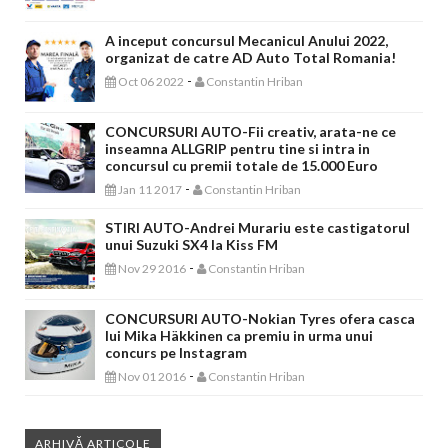
A inceput concursul Mecanicul Anului 2022,
organizat de catre AD Auto Total Romania!
-
Oct 06 2022
Constantin Hriban
CONCURSURI AUTO-Fii creativ, arata-ne ce
inseamna ALLGRIP pentru tine si intra in
concursul cu premii totale de 15.000 Euro
-
Jan 11 2017
Constantin Hriban
STIRI AUTO-Andrei Murariu este castigatorul
unui Suzuki SX4 la Kiss FM
-
Nov 29 2016
Constantin Hriban
CONCURSURI AUTO-Nokian Tyres ofera casca
lui Mika Häkkinen ca premiu in urma unui
concurs pe Instagram
-
Nov 01 2016
Constantin Hriban
ARHIVĂ ARTICOLE