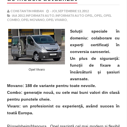
CONSTANTIN HRIBAN
-
JOI, SEPTEMBRIE 13, 2012
IAA 2012,
INFORMATII AUTO,
INFORMATII AUTO OPEL,
OPEL,
OPEL
COMBO,
OPEL MOVANO,
OPEL VIVARO,
Soluţii speciale în
domeniu: colaborare cu
experţi certificaţi în
conversia caroseriei.
Un plus de siguranţă:
funcţii de fixare a
Opel Vivaro
încărcăturii şi şasiuri
avansate.
Movano: 188 de variante pentru toate nevoile.
Combo: generaţie nouă, cu cele mai buni valori din clasă
pentru punctele cheie.
Vivaro: un profesionist cu experienţă, având succes în
toată Europa.
Rüsselsheim/Hanovra. Opel prezintă cel mai modern şi flexibil