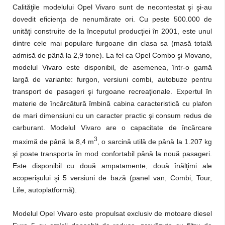
Calităţile modelului Opel Vivaro sunt de necontestat şi şi-au
dovedit eficienţa de nenumărate ori. Cu peste 500.000 de
unităţi construite de la începutul producţiei în 2001, este unul
dintre cele mai populare furgoane din clasa sa (masă totală
admisă de până la 2,9 tone). La fel ca Opel Combo şi Movano,
modelul Vivaro este disponibil, de asemenea, într-o gamă
largă de variante: furgon, versiuni combi, autobuze pentru
transport de pasageri şi furgoane recreaţionale. Expertul în
materie de încărcătură îmbină cabina caracteristică cu plafon
de mari dimensiuni cu un caracter practic şi consum redus de
carburant. Modelul Vivaro are o capacitate de încărcare
3
maximă de până la 8,4 m
, o sarcină utilă de până la 1.207 kg
şi poate transporta în mod confortabil până la nouă pasageri.
Este disponibil cu două ampatamente, două înălţimi ale
acoperişului şi 5 versiuni de bază (panel van, Combi, Tour,
Life, autoplatformă).
Modelul Opel Vivaro este propulsat exclusiv de motoare diesel