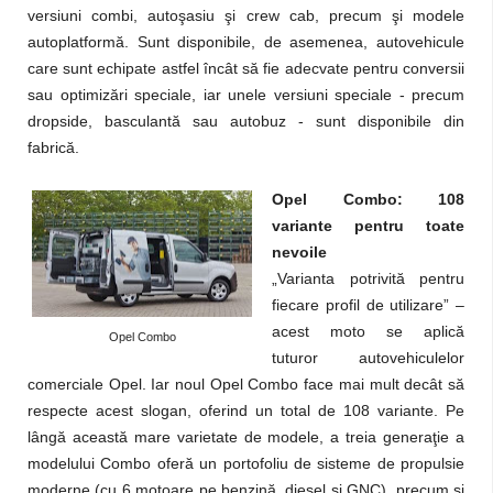
versiuni combi, autoşasiu şi crew cab, precum şi modele
autoplatformă. Sunt disponibile, de asemenea, autovehicule
care sunt echipate astfel încât să fie adecvate pentru conversii
sau optimizări speciale, iar unele versiuni speciale - precum
dropside, basculantă sau autobuz - sunt disponibile din
fabrică.
Opel Combo: 108
variante pentru toate
nevoile
„Varianta potrivită pentru
fiecare profil de utilizare” –
acest moto se aplică
Opel Combo
tuturor autovehiculelor
comerciale Opel. Iar noul Opel Combo face mai mult decât să
respecte acest slogan, oferind un total de 108 variante. Pe
lângă această mare varietate de modele, a treia generaţie a
modelului Combo oferă un portofoliu de sisteme de propulsie
moderne (cu 6 motoare pe benzină, diesel şi GNC), precum şi