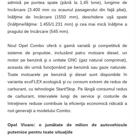
admisă pe puntea spate (până la 1,45 tone), lungime de
încărcare (3.400 mm cu scaunul pasagerului din faţă pliat),
înălţime de încărcare (1550 mm), deschidere uşă spate
(înălţime/lăţime: 1.455/1.231 mm) şi cea mai mică înălţime a
pragului de încărcare (545 mm).
Noul Opel Combo oferă o gamă variată şi competitivă de
sisteme de propulsie, incluzând patru motoare diesel, un
motor pe benzină şi o unitate GNC (gaz natural comprimat),
aceasta din urmă funcţionând pe benzină sau gaze naturale.
Toate motoarele pe benzină şi diesel sunt disponibile în
varianta ecoFLEX ecologică şi cu consum extrem de redus de
carburant, cu tehnologie Start/Stop. Pe lângă consumul redus
de carburant, intervalele lungi de service şi costurile de
întreţinere reduse contribuie la eficienţa economică ridicată a
noii generaţii a modelului Combo.
Opel Vivaro: o jumătate de milion de autovehicule
puternice pentru toate situaţiile