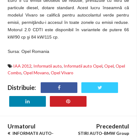
Euro 5 cu emisii deosebit de reduse, prevăzute cu filtru de
particule diesel, dotare standard. Acest lucru înseamnă că
modelul Vivaro se califică pentru autocolantul verde pentru
emisii, permiţându-i accesul în toate zonele cu emisii reduse.
Motorul 2.0 CDTI este disponibil în variantele de putere 66
kW/90 cp şi 84 kW/115 cp.
Sursa: Opel Romania
IAA 2012
,
Informatii auto
,
Informatii auto Opel
,
Opel
,
Opel
Combo
,
Opel Movano
,
Opel Vivaro
Distribuie:
Urmatorul
Precedentul
INFORMATII AUTO-
STIRI AUTO-BMW Group