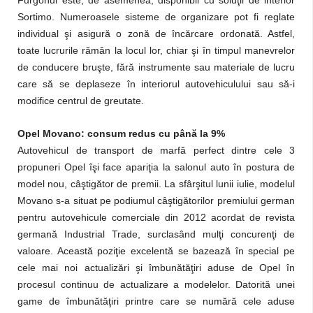
Furgonul este, de asemenea, disponibil cu soluţii de interior
Sortimo. Numeroasele sisteme de organizare pot fi reglate
individual şi asigură o zonă de încărcare ordonată. Astfel,
toate lucrurile rămân la locul lor, chiar şi în timpul manevrelor
de conducere bruşte, fără instrumente sau materiale de lucru
care să se deplaseze în interiorul autovehiculului sau să-i
modifice centrul de greutate.
Opel Movano: consum redus cu până la 9%
Autovehicul de transport de marfă perfect dintre cele 3
propuneri Opel îşi face apariţia la salonul auto în postura de
model nou, câştigător de premii. La sfârşitul lunii iulie, modelul
Movano s-a situat pe podiumul câştigătorilor premiului german
pentru autovehicule comerciale din 2012 acordat de revista
germană Industrial Trade, surclasând mulţi concurenţi de
valoare. Această poziţie excelentă se bazează în special pe
cele mai noi actualizări şi îmbunătăţiri aduse de Opel în
procesul continuu de actualizare a modelelor. Datorită unei
game de îmbunătăţiri printre care se numără cele aduse