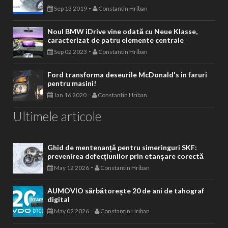
-
Sep 13 2019
Constantin Hriban
Noul BMW iDrive vine odată cu Neue Klasse,
caracterizat de patru elemente centrale
-
Sep 02 2023
Constantin Hriban
Ford transforma deseurile McDonald's in faruri
pentru masini!
-
Jan 16 2020
Constantin Hriban
Ultimele articole
Ghid de mentenanță pentru simeringuri SKF:
prevenirea defecțiunilor prin etanșare corectă
-
May 12 2026
Constantin Hriban
AUMOVIO sărbătorește 20 de ani de tahograf
digital
-
May 02 2026
Constantin Hriban