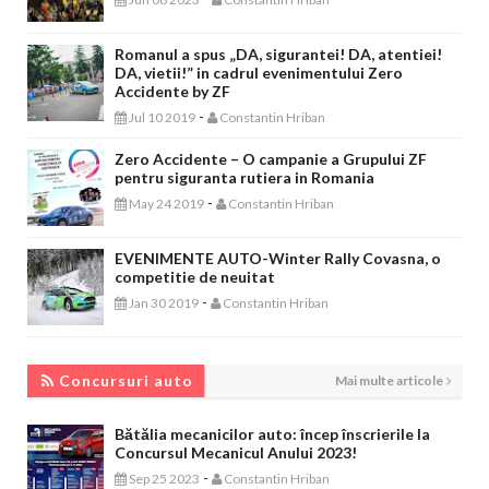
Romanul a spus „DA, sigurantei! DA, atentiei!
DA, vietii!” in cadrul evenimentului Zero
Accidente by ZF
-
Jul 10 2019
Constantin Hriban
Zero Accidente – O campanie a Grupului ZF
pentru siguranta rutiera in Romania
-
May 24 2019
Constantin Hriban
EVENIMENTE AUTO-Winter Rally Covasna, o
competitie de neuitat
-
Jan 30 2019
Constantin Hriban
CONCURSURI AUTO
Concursuri auto
Mai multe articole
Bătălia mecanicilor auto: încep înscrierile la
Concursul Mecanicul Anului 2023!
-
Sep 25 2023
Constantin Hriban