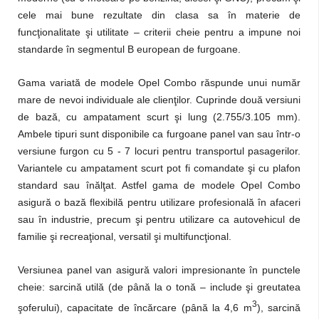
cele mai bune rezultate din clasa sa în materie de
funcţionalitate şi utilitate – criterii cheie pentru a impune noi
standarde în segmentul B european de furgoane.
Gama variată de modele Opel Combo răspunde unui număr
mare de nevoi individuale ale clienţilor. Cuprinde două versiuni
de bază, cu ampatament scurt şi lung (2.755/3.105 mm).
Ambele tipuri sunt disponibile ca furgoane panel van sau într-o
versiune furgon cu 5 - 7 locuri pentru transportul pasagerilor.
Variantele cu ampatament scurt pot fi comandate şi cu plafon
standard sau înălţat. Astfel gama de modele Opel Combo
asigură o bază flexibilă pentru utilizare profesională în afaceri
sau în industrie, precum şi pentru utilizare ca autovehicul de
familie şi recreaţional, versatil şi multifuncţional.
Versiunea panel van asigură valori impresionante în punctele
cheie: sarcină utilă (de până la o tonă – include şi greutatea
3
şoferului), capacitate de încărcare (până la 4,6 m
), sarcină