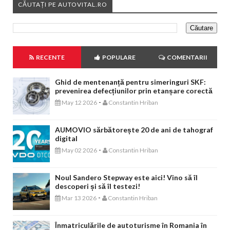
CĂUTAȚI PE AUTOVITAL.RO
RECENTE
POPULARE
COMENTARII
Ghid de mentenanță pentru simeringuri SKF:
prevenirea defecțiunilor prin etanșare corectă
-
May 12 2026
Constantin Hriban
AUMOVIO sărbătorește 20 de ani de tahograf
digital
-
May 02 2026
Constantin Hriban
Noul Sandero Stepway este aici! Vino să îl
descoperi și să îl testezi!
-
Mar 13 2026
Constantin Hriban
Înmatriculările de autoturisme în Romania în