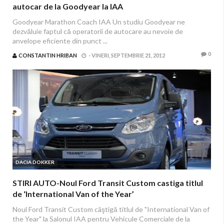
autocar de la Goodyear la IAA
Goodyear Marathon Coach IAA Un studiu Goodyear ne
dezvăluie faptul că operatorii de autocare au nevoie de
anvelope eficiente din punct ...
0
CONSTANTIN HRIBAN
-
VINERI, SEPTEMBRIE 21, 2012
DACIA DOKKER
STIRI AUTO-Noul Ford Transit Custom castiga titlul
de ‘International Van of the Year’
Noul Ford Transit Custom câştigă titlul de "International Van of
the Year" la Salonul IAA pentru Vehicule Comerciale de la