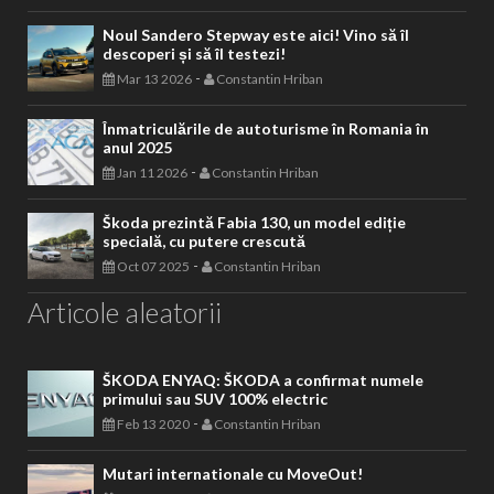
Noul Sandero Stepway este aici! Vino să îl
descoperi și să îl testezi!
-
Mar 13 2026
Constantin Hriban
Înmatriculările de autoturisme în Romania în
anul 2025
-
Jan 11 2026
Constantin Hriban
Škoda prezintă Fabia 130, un model ediție
specială, cu putere crescută
-
Oct 07 2025
Constantin Hriban
Articole aleatorii
ŠKODA ENYAQ: ŠKODA a confirmat numele
primului sau SUV 100% electric
-
Feb 13 2020
Constantin Hriban
Mutari internationale cu MoveOut!