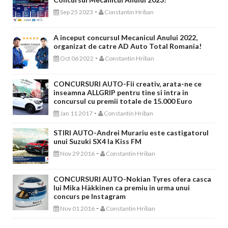
-
Sep 25 2023
Constantin Hriban
A inceput concursul Mecanicul Anului 2022,
organizat de catre AD Auto Total Romania!
-
Oct 06 2022
Constantin Hriban
CONCURSURI AUTO-Fii creativ, arata-ne ce
inseamna ALLGRIP pentru tine si intra in
concursul cu premii totale de 15.000 Euro
-
Jan 11 2017
Constantin Hriban
STIRI AUTO-Andrei Murariu este castigatorul
unui Suzuki SX4 la Kiss FM
-
Nov 29 2016
Constantin Hriban
CONCURSURI AUTO-Nokian Tyres ofera casca
lui Mika Häkkinen ca premiu in urma unui
concurs pe Instagram
-
Nov 01 2016
Constantin Hriban