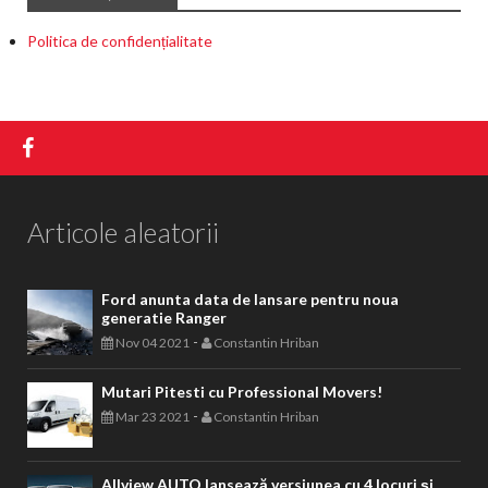
Politica de confidențialitate
Articole aleatorii
Ford anunta data de lansare pentru noua
generatie Ranger
-
Nov 04 2021
Constantin Hriban
Mutari Pitesti cu Professional Movers!
-
Mar 23 2021
Constantin Hriban
Allview AUTO lansează versiunea cu 4 locuri și