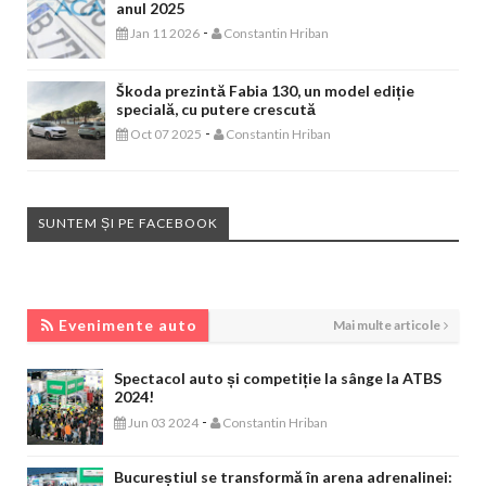
anul 2025
-
Jan 11 2026
Constantin Hriban
Škoda prezintă Fabia 130, un model ediție
specială, cu putere crescută
-
Oct 07 2025
Constantin Hriban
SUNTEM ȘI PE FACEBOOK
EVENIMENTE AUTO
Evenimente auto
Mai multe articole
Spectacol auto și competiție la sânge la ATBS
2024!
-
Jun 03 2024
Constantin Hriban
Bucureștiul se transformă în arena adrenalinei: