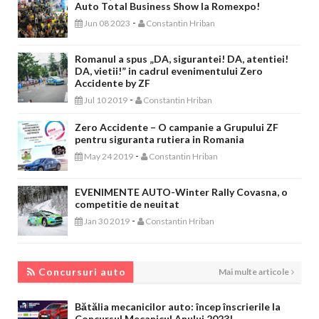
Auto Total Business Show la Romexpo!
-
Jun 08 2023
Constantin Hriban
Romanul a spus „DA, sigurantei! DA, atentiei!
DA, vietii!” in cadrul evenimentului Zero
Accidente by ZF
-
Jul 10 2019
Constantin Hriban
Zero Accidente – O campanie a Grupului ZF
pentru siguranta rutiera in Romania
-
May 24 2019
Constantin Hriban
EVENIMENTE AUTO-Winter Rally Covasna, o
competitie de neuitat
-
Jan 30 2019
Constantin Hriban
CONCURSURI AUTO
Concursuri auto
Mai multe articole
Bătălia mecanicilor auto: încep înscrierile la
Concursul Mecanicul Anului 2023!