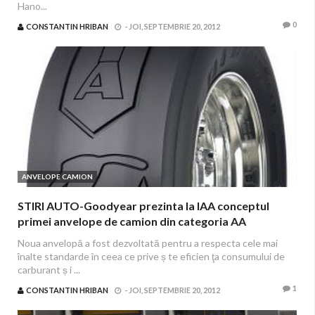
Hano...
0
CONSTANTIN HRIBAN
-
JOI, SEPTEMBRIE 20, 2012
ANVELOPE CAMION
STIRI AUTO-Goodyear prezinta la IAA conceptul
primei anvelope de camion din categoria AA
Noua anvelopă a fost dezvoltată pentru a respecta cele mai
înalte standarde în ceea ce prive ș te eficien ţa consumului de
carburant ș i ...
1
CONSTANTIN HRIBAN
-
JOI, SEPTEMBRIE 20, 2012