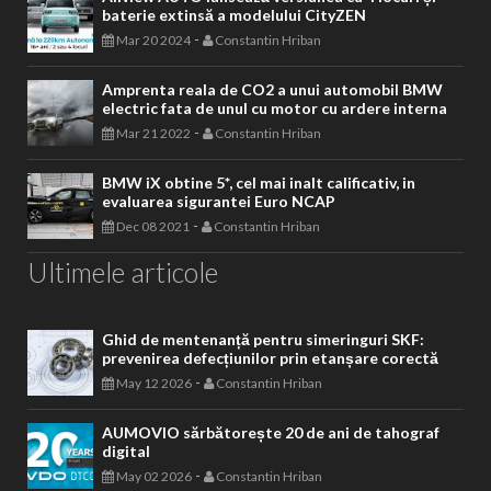
baterie extinsă a modelului CityZEN
-
Mar 20 2024
Constantin Hriban
Amprenta reala de CO2 a unui automobil BMW
electric fata de unul cu motor cu ardere interna
-
Mar 21 2022
Constantin Hriban
BMW iX obtine 5*, cel mai inalt calificativ, in
evaluarea sigurantei Euro NCAP
-
Dec 08 2021
Constantin Hriban
Ultimele articole
Ghid de mentenanță pentru simeringuri SKF:
prevenirea defecțiunilor prin etanșare corectă
-
May 12 2026
Constantin Hriban
AUMOVIO sărbătorește 20 de ani de tahograf
digital
-
May 02 2026
Constantin Hriban