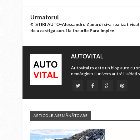
Urmatorul
STIRI AUTO-Alessandro Zanardi si-a realizat visul
de a castiga aurul la Jocurile Paralimpice
AUTOVITAL
Autovital.ro este un blog auto cu ști
nemărginitul univers auto! Haideți 
ARTICOLE ASEMĂNĂTOARE