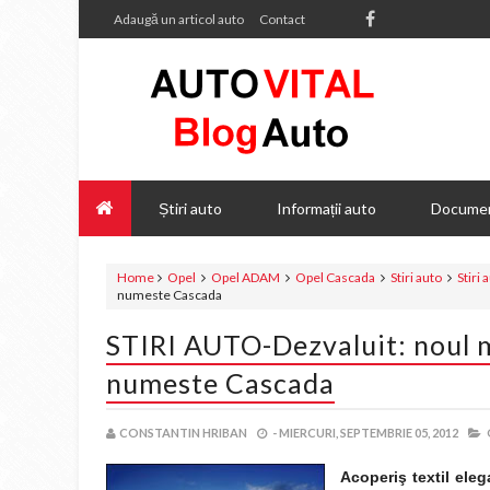
Adaugă un articol auto
Contact
Știri auto
Informații auto
Documen
Home
Opel
Opel ADAM
Opel Cascada
Stiri auto
Stiri 
numeste Cascada
STIRI AUTO-Dezvaluit: noul m
numeste Cascada
CONSTANTIN HRIBAN
-
MIERCURI, SEPTEMBRIE 05, 2012
Acoperiş textil eleg