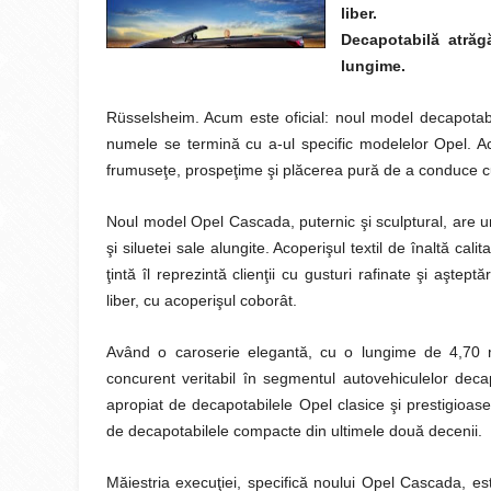
liber.
Decapotabilă atrăg
lungime.
Rüsselsheim. Acum este oficial: noul model decapota
numele se termină cu a-ul specific modelelor Opel. Ac
frumuseţe, prospeţime şi plăcerea pură de a conduce c
Noul model Opel Cascada, puternic şi sculptural, are un 
şi siluetei sale alungite. Acoperişul textil de înaltă ca
ţintă îl reprezintă clienţii cu gusturi rafinate şi aşte
liber, cu acoperişul coborât.
Având o caroserie elegantă, cu o lungime de 4,70 m
concurent veritabil în segmentul autovehiculelor dec
apropiat de decapotabilele Opel clasice şi prestigioase
de decapotabilele compacte din ultimele două decenii.
Măiestria execuţiei, specifică noului Opel Cascada, e