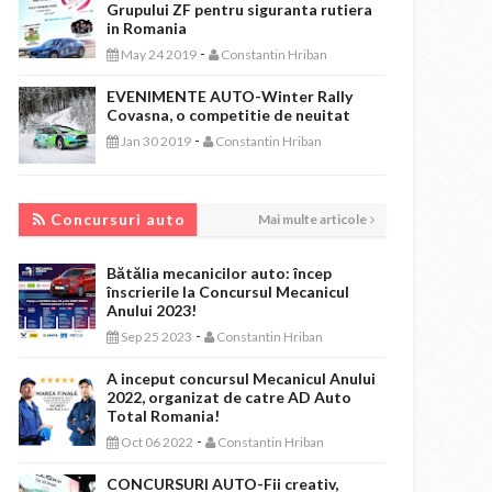
Grupului ZF pentru siguranta rutiera
in Romania
-
May 24 2019
Constantin Hriban
EVENIMENTE AUTO-Winter Rally
Covasna, o competitie de neuitat
-
Jan 30 2019
Constantin Hriban
CONCURSURI AUTO
Concursuri auto
Mai multe articole
Bătălia mecanicilor auto: încep
înscrierile la Concursul Mecanicul
Anului 2023!
-
Sep 25 2023
Constantin Hriban
A inceput concursul Mecanicul Anului
2022, organizat de catre AD Auto
Total Romania!
-
Oct 06 2022
Constantin Hriban
CONCURSURI AUTO-Fii creativ,