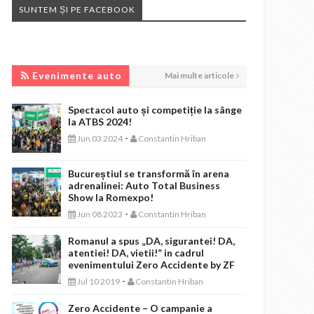
SUNTEM ȘI PE FACEBOOK
EVENIMENTE AUTO
Evenimente auto
Mai multe articole
Spectacol auto și competiție la sânge
la ATBS 2024!
-
Jun 03 2024
Constantin Hriban
Bucureștiul se transformă în arena
adrenalinei: Auto Total Business
Show la Romexpo!
-
Jun 08 2023
Constantin Hriban
Romanul a spus „DA, sigurantei! DA,
atentiei! DA, vietii!” in cadrul
evenimentului Zero Accidente by ZF
-
Jul 10 2019
Constantin Hriban
Zero Accidente – O campanie a