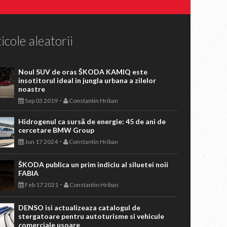
icole aleatorii
Noul SUV de oras ŠKODA KAMIQ este
insotitorul ideal in jungla urbana a zilelor
noastre
-
Sep 03 2019
Constantin Hriban
Hidrogenul ca sursă de energie: 45 de ani de
cercetare BMW Group
-
Jun 17 2024
Constantin Hriban
ŠKODA publica un prim indiciu al siluetei noii
FABIA
-
Feb 17 2021
Constantin Hriban
DENSO isi actualizeaza catalogul de
stergatoare pentru autoturisme si vehicule
comerciale usoare