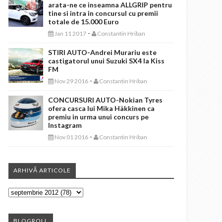
arata-ne ce inseamna ALLGRIP pentru
tine si intra in concursul cu premii
totale de 15.000 Euro
-
Jan 11 2017
Constantin Hriban
STIRI AUTO-Andrei Murariu este
castigatorul unui Suzuki SX4 la Kiss
FM
-
Nov 29 2016
Constantin Hriban
CONCURSURI AUTO-Nokian Tyres
ofera casca lui Mika Häkkinen ca
premiu in urma unui concurs pe
Instagram
-
Nov 01 2016
Constantin Hriban
ARHIVĂ ARTICOLE
BLOGROLL