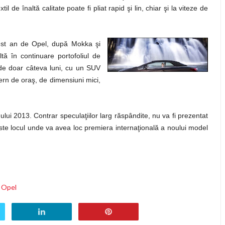
l de înaltă calitate poate fi pliat rapid şi lin, chiar şi la viteze de
cest an de Opel, după Mokka şi
ă în continuare portofoliul de
 de doar câteva luni, cu un SUV
ern de oraş, de dimensiuni mici,
lui 2013. Contrar speculaţiilor larg răspândite, nu va fi prezentat
este locul unde va avea loc premiera internaţională a noului model
o Opel