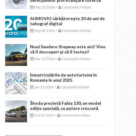
defecțiunilor prin etanșare corectă
-
May 12 2026
Constantin Hriban
AUMOVIO sărbătorește 20 de ani de
tahograf digital
-
May 02 2026
Constantin Hriban
Noul Sandero Stepway este aici! Vino
să îl descoperi și să îl testezi!
-
Mar 13 2026
Constantin Hriban
Înmatriculările de autoturisme în
Romania în anul 2025
-
Jan 11 2026
Constantin Hriban
Škoda prezintă Fabia 130, un model
ediție specială, cu putere crescută
-
Oct 07 2025
Constantin Hriban