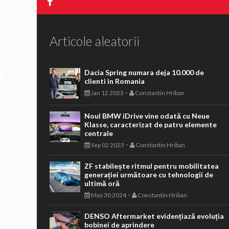
Articole aleatorii
Dacia Spring numara deja 10.000 de
clienti in Romania
-
Jan 12 2023
Constantin Hriban
Noul BMW iDrive vine odată cu Neue
Klasse, caracterizat de patru elemente
centrale
-
Sep 02 2023
Constantin Hriban
ZF stabilește ritmul pentru mobilitatea
generației următoare cu tehnologii de
ultimă oră
-
May 30 2024
Constantin Hriban
DENSO Aftermarket evidențiază evoluția
bobinei de aprindere