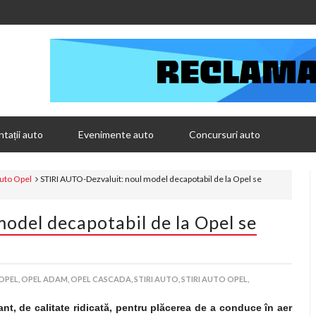
tații auto
Evenimente auto
Concursuri auto
auto Opel
STIRI AUTO-Dezvaluit: noul model decapotabil de la Opel se
odel decapotabil de la Opel se
OPEL,
OPEL ADAM,
OPEL CASCADA,
STIRI AUTO,
STIRI AUTO OPEL,
ant, de calitate ridicată, pentru plăcerea de a conduce în aer