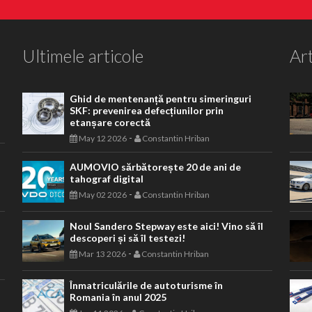
Ultimele articole
Art
Ghid de mentenanță pentru simeringuri
SKF: prevenirea defecțiunilor prin
etanșare corectă
-
May 12 2026
Constantin Hriban
AUMOVIO sărbătorește 20 de ani de
tahograf digital
-
May 02 2026
Constantin Hriban
Noul Sandero Stepway este aici! Vino să îl
descoperi și să îl testezi!
-
Mar 13 2026
Constantin Hriban
Înmatriculările de autoturisme în
Romania în anul 2025