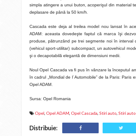
simpla atingere a unui buton, acoperişul din material texti
deplasare de până la 50 km/h.
Cascada este deja al treilea model nou lansat în a
ADAM: aceasta dovedeşte faptul că marca îşi dezvolt
produse, pătrunzând pe trei segmente noi în interval
(vehicul sport-utilitar) subcompact, un autovehicul mod
şi o decapotabilă elegantă de dimensiuni medii.
Noul Opel Cascada va fi pus în vânzare la începutul anu
în cadrul „Mondial de l´Automobile” de la Paris: Paris 
Opel ADAM.
Sursa: Opel Romania
Opel
,
Opel ADAM
,
Opel Cascada
,
Stiri auto
,
Stiri aut
Distribuie: