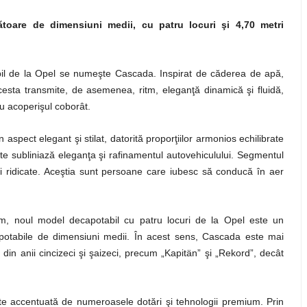
ătoare de dimensiuni medii, cu patru locuri şi 4,70 metri
bil de la Opel se numeşte Cascada. Inspirat de căderea de apă,
esta transmite, de asemenea, ritm, eleganţă dinamică şi fluidă,
u acoperişul coborât.
aspect elegant şi stilat, datorită proporţiilor armonios echilibrate
litate subliniază eleganţa şi rafinamentul autovehiculului. Segmentul
ptări ridicate. Aceştia sunt persoane care iubesc să conducă în aer
, noul model decapotabil cu patru locuri de la Opel este un
apotabile de dimensiuni medii. În acest sens, Cascada este mai
 din anii cincizeci şi şaizeci, precum „Kapitän” şi „Rekord”, decât
ste accentuată de numeroasele dotări şi tehnologii premium. Prin