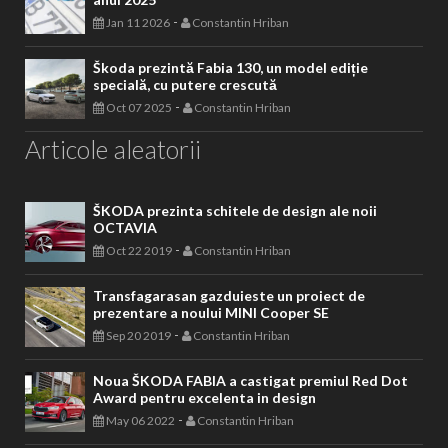
-
Jan 11 2026
Constantin Hriban
Škoda prezintă Fabia 130, un model ediție
specială, cu putere crescută
-
Oct 07 2025
Constantin Hriban
Articole aleatorii
ŠKODA prezinta schitele de design ale noii
OCTAVIA
-
Oct 22 2019
Constantin Hriban
Transfagarasan gazduieste un proiect de
prezentare a noului MINI Cooper SE
-
Sep 20 2019
Constantin Hriban
Noua ŠKODA FABIA a castigat premiul Red Dot
Award pentru excelenta in design
-
May 06 2022
Constantin Hriban