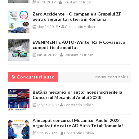
-
Jul 10 2019
Constantin Hriban
Zero Accidente – O campanie a Grupului ZF
pentru siguranta rutiera in Romania
-
May 24 2019
Constantin Hriban
EVENIMENTE AUTO-Winter Rally Covasna, o
competitie de neuitat
-
Jan 30 2019
Constantin Hriban
CONCURSURI AUTO
Concursuri auto
Mai multe articole
Bătălia mecanicilor auto: încep înscrierile la
Concursul Mecanicul Anului 2023!
-
Sep 25 2023
Constantin Hriban
A inceput concursul Mecanicul Anului 2022,
organizat de catre AD Auto Total Romania!
-
Oct 06 2022
Constantin Hriban