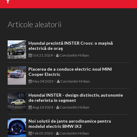
Articole aleatorii
Hyundai prezintă INSTER Cross: o mașină
electrică de oraș
-
Oct 21 2024
Constantin Hriban
Placerea de a conduce electric: noul MINI
Cooper Electric
-
May 04 2023
Constantin Hriban
Hyundai INSTER - design distinctiv, autonomie
de referinta in segment
-
Aug 14 2024
Constantin Hriban
Noi solutii de jante aerodinamice pentru
modelul electric BMW iX3
-
Feb 05 2020
Constantin Hriban