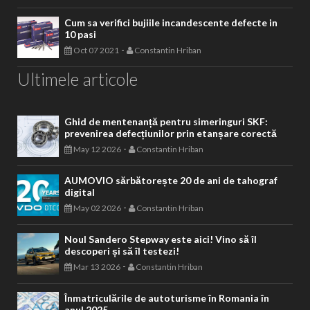
Cum sa verifici bujiile incandescente defecte in
10 pasi
-
Oct 07 2021
Constantin Hriban
Ultimele articole
Ghid de mentenanță pentru simeringuri SKF:
prevenirea defecțiunilor prin etanșare corectă
-
May 12 2026
Constantin Hriban
AUMOVIO sărbătorește 20 de ani de tahograf
digital
-
May 02 2026
Constantin Hriban
Noul Sandero Stepway este aici! Vino să îl
descoperi și să îl testezi!
-
Mar 13 2026
Constantin Hriban
Înmatriculările de autoturisme în Romania în
anul 2025