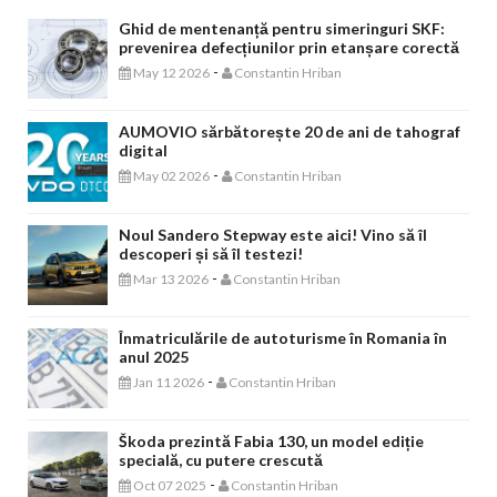
Ghid de mentenanță pentru simeringuri SKF:
prevenirea defecțiunilor prin etanșare corectă
-
May 12 2026
Constantin Hriban
AUMOVIO sărbătorește 20 de ani de tahograf
digital
-
May 02 2026
Constantin Hriban
Noul Sandero Stepway este aici! Vino să îl
descoperi și să îl testezi!
-
Mar 13 2026
Constantin Hriban
Înmatriculările de autoturisme în Romania în
anul 2025
-
Jan 11 2026
Constantin Hriban
Škoda prezintă Fabia 130, un model ediție
specială, cu putere crescută
-
Oct 07 2025
Constantin Hriban