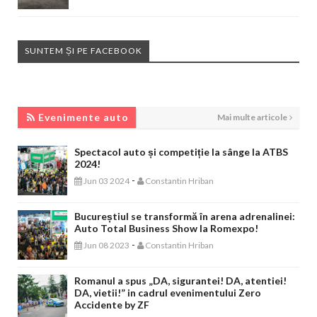
SUNTEM ȘI PE FACEBOOK
EVENIMENTE AUTO
Evenimente auto
Mai multe articole
Spectacol auto și competiție la sânge la ATBS
2024!
-
Jun 03 2024
Constantin Hriban
Bucureștiul se transformă în arena adrenalinei:
Auto Total Business Show la Romexpo!
-
Jun 08 2023
Constantin Hriban
Romanul a spus „DA, sigurantei! DA, atentiei!
DA, vietii!” in cadrul evenimentului Zero
Accidente by ZF