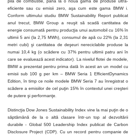
pila de combustie, până la o nouă gamă de produse ultra-
eficiente sau cu emisii zero, aşa cum este gama BMW i.
Conform ultimului studiu BMW Sustainability Report publicat
anul trecut, BMW Group a reuşit să scadă cantitatea de
energie consumată pentru producţia unui automobil cu 16% în
ultimii 5 ani (la 2,75 MWh), consumul de apă cu 22% (la 2,31
metri cubi) şi cantitatea de deşeuri nereciclabile produse la
numai 10,4 kg (o scădere cu 37% pentru ultimii patru ani în
care se evaluează acest indicator). La nivelul flotei de modele,
BMW a prezentat pentru prima dată în acest an un model cu
emisii sub 100 g per km – BMW Seria 1 EfficientDynamics
Edition, în timp ce noile modele BMW Seria 7 au înregistrat o
scădere a emisiilor de cel puţin 15% în contextul unei creşteri
de putere şi performanţe.
Distincţia Dow Jones Sustainability Index vine la mai puţin de o
săptămână de la o altă clasare într-un top al dezvoltării
durabile - Global 500 Leadership Index publicat de Carbon
Disclosure Project (CDP). Cu un record pentru companie de