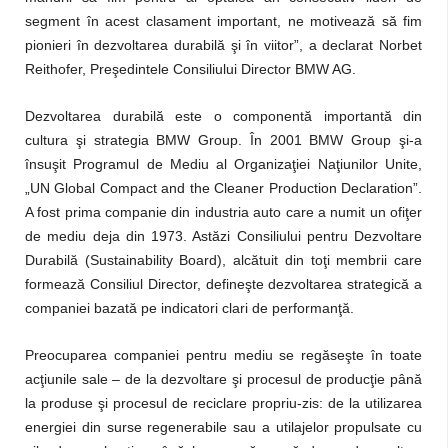
segment în acest clasament important, ne motivează să fim
pionieri în dezvoltarea durabilă şi în viitor”, a declarat Norbet
Reithofer, Preşedintele Consiliului Director BMW AG.
Dezvoltarea durabilă este o componentă importantă din
cultura şi strategia BMW Group. În 2001 BMW Group şi-a
însuşit Programul de Mediu al Organizaţiei Naţiunilor Unite,
„UN Global Compact and the Cleaner Production Declaration”.
A fost prima companie din industria auto care a numit un ofiţer
de mediu deja din 1973. Astăzi Consiliului pentru Dezvoltare
Durabilă (Sustainability Board), alcătuit din toţi membrii care
formează Consiliul Director, defineşte dezvoltarea strategică a
companiei bazată pe indicatori clari de performanţă.
Preocuparea companiei pentru mediu se regăseşte în toate
acţiunile sale – de la dezvoltare şi procesul de producţie până
la produse şi procesul de reciclare propriu-zis: de la utilizarea
energiei din surse regenerabile sau a utilajelor propulsate cu