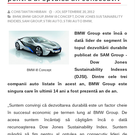
CONSTANTIN HRIBAN
-
JOI, SEPTEMBRIE 20, 2012
BMW,
BMW GROUP,
BMW I8 CONCEPT,
DOW JONES SUSTAINABILITY
INDEXES,
SAM GROUP,
STIRI AUTO,
STIRI AUTO BMW,
BMW Group este încă o
dată lider de segment în
topul dezvoltării durabile
publicat de SAM Group -
Dow Jones
Sustainability Indexes
BMW i8 Concept
(DJSI). Dintre cele trei
companii auto listate în acest an, BMW Group este
singura care în ultimii 14 ani a fost prezentă an de an.
„Suntem convinşi că dezvoltarea durabilă este un factor cheie
în succesul economic pe termen lung al BMW Group. De
aceea suntem încântaţi să câştigăm încă o dată
recunoaşterea Dow Jones Sustainability Index. Suntem
mândrii să fim pentru al optulea an consecutiv lideri de