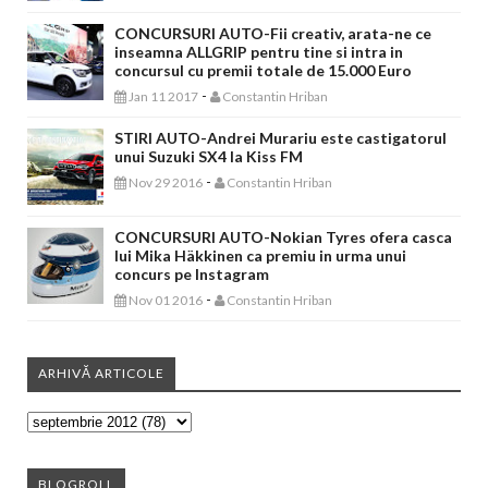
CONCURSURI AUTO-Fii creativ, arata-ne ce
inseamna ALLGRIP pentru tine si intra in
concursul cu premii totale de 15.000 Euro
-
Jan 11 2017
Constantin Hriban
STIRI AUTO-Andrei Murariu este castigatorul
unui Suzuki SX4 la Kiss FM
-
Nov 29 2016
Constantin Hriban
CONCURSURI AUTO-Nokian Tyres ofera casca
lui Mika Häkkinen ca premiu in urma unui
concurs pe Instagram
-
Nov 01 2016
Constantin Hriban
ARHIVĂ ARTICOLE
BLOGROLL