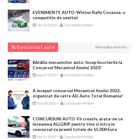
EVENIMENTE AUTO-Winter Rally Covasna, o
competitie de neuitat
-
Jan 30 2019
Constantin Hriban
CONCURSURI AUTO
Concursuri auto
Mai multe articole
Bătălia mecanicilor auto: încep înscrierile la
Concursul Mecanicul Anului 2023!
-
Sep 25 2023
Constantin Hriban
A inceput concursul Mecanicul Anului 2022,
organizat de catre AD Auto Total Romania!
-
Oct 06 2022
Constantin Hriban
CONCURSURI AUTO-Fii creativ, arata-ne ce
inseamna ALLGRIP pentru tine si intra in
concursul cu premii totale de 15.000 Euro
-
Jan 11 2017
Constantin Hriban