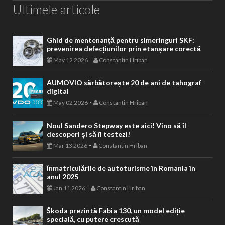
Ultimele articole
Ghid de mentenanță pentru simeringuri SKF:
prevenirea defecțiunilor prin etanșare corectă
-
May 12 2026
Constantin Hriban
AUMOVIO sărbătorește 20 de ani de tahograf
digital
-
May 02 2026
Constantin Hriban
Noul Sandero Stepway este aici! Vino să îl
descoperi și să îl testezi!
-
Mar 13 2026
Constantin Hriban
Înmatriculările de autoturisme în Romania în
anul 2025
-
Jan 11 2026
Constantin Hriban
Škoda prezintă Fabia 130, un model ediție
specială, cu putere crescută