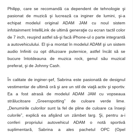
Philipp, care se recomandă ca dependent de tehnologie şi
pasionat de muzică şi lucrează ca inginer de lumini, şi-a
echipat modelul original ADAM JAM cu noul sistem
infotainment IntelliLink de ultimă generaţie cu ecran tactil color
de 7 inch, reuşind astfel să-şi facă iPhone-ul o parte integrantă
a autovehiculului. El şi-a montat în modelul ADAM şi un sistem
audio Infiniti cu opt difuzoare puternice, astfel încât să se
bucure întotdeauna de muzica rock, genul său muzical
preferat, şi de Johnny Cash.
În calitate de inginer-şef, Sabrina este pasionată de designul
vestimentar de ultimă oră şi are un stil de viaţă activ şi sportiv.
Ea a fost atrasă de modelul ADAM JAM cu vopseaua
strălucitoare „Greenspotting” de culoare verde lime.
„Denumirile culorilor sunt la fel de pline de culoare ca înseşi
culorile”, explică ea afişând un zâmbet larg. Şi, pentru a-i
conferi propriului autovehicul ADAM o notă sportivă
suplimentară, Sabrina a ales pachetul OPC (Opel