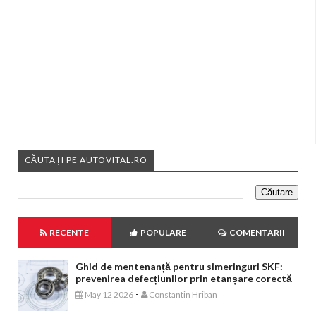
CĂUTAȚI PE AUTOVITAL.RO
RECENTE
POPULARE
COMENTARII
Ghid de mentenanță pentru simeringuri SKF:
prevenirea defecțiunilor prin etanșare corectă
-
May 12 2026
Constantin Hriban