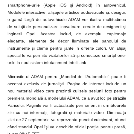
smartphone-urile (Apple iOS şi Android) în autovehicul.
Modulele interactive, afişajele artistice audiovizuale şi, desigur,
o gamă largă de autovehicule ADAM vor ilustra multitudinea
de soluţii de personalizare inovatoare, create de designerii şi
inginerii Opel. Acestea includ, de exemplu, capitonaje
elegante, elemente de decor iluminate ale panoului de
instrumente şi cleme pentru jante în diferite culori. Un afişaj
special le va permite vizitatorilor să-şi conecteze smartphone-
urile la noul sistem infotainment IntelliLink.
Microsite-ul ADAM pentru „Mondial de l’Automobile” poate fi
accesat exclusiv de jurnalişti. Pagina de internet include un
nou material video care prezintă culisele sesiunii foto pentru
premiera mondială a modelului ADAM, ce a avut loc pe străzile
Parisului. Paginile vor fi actualizate permanent în următoarele
zile cu noi informaţii, fotografii şi materiale video. Dimineaţa
zilei de 27 septembrie va reprezenta punctul culminant, atunci
când standul Opel îşi va deschide oficial porţile pentru presă,