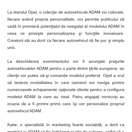
La standul Opel, o colecţie de autovehicule ADAM viu colorate,
fiecare având propria personalitate, vor permite publicului să
vadă în premieră potenţialul de neegalat al modelului ADAM în
ceea ce priveşte personalizarea şi funcţiile inovatoare.
Creatorii săi au dorit ca fiecare autovehicul să fie pur şi simplu
unic.
La deschiderea evenimentului vor fi anunţate preţurile
autovehiculelor ADAM pentru o parte dintre ţările europene, iar
clienţii vor putea să-şi comande modelul preferat. Opel a vrut
să testeze modalitatea în care oamenii vor naviga printre
numeroasele echipamente opţionale oferite pentru a configura
modelul ADAM la care au visat. Patru angajaţi norocoşi au
ocazia de a fi printre primii care îşi vor personaliza propriul
autovehicul ADAM.
Katie, o specialistă în marketing foarte sociabilă, a dorit ca
modelul ei ADAM să fie îndrăzneţ şi plin de culoare, astfel că a