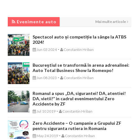
EVENIMENTE AUTO
Evenimente auto
Mai multe articole
Spectacol auto și competiție la sânge la ATBS
2024!
-
Jun 03 2024
Constantin Hriban
Bucureștiul se transformă în arena adrenalinei:
Auto Total Business Show la Romexpo!
-
Jun 08 2023
Constantin Hriban
Romanul a spus „DA, sigurantei! DA, atentiei!
DA, vietii!” in cadrul evenimentului Zero
Accidente by ZF
-
Jul 10 2019
Constantin Hriban
Zero Accidente – O campanie a Grupului ZF
pentru siguranta rutiera in Romania
-
May 24 2019
Constantin Hriban