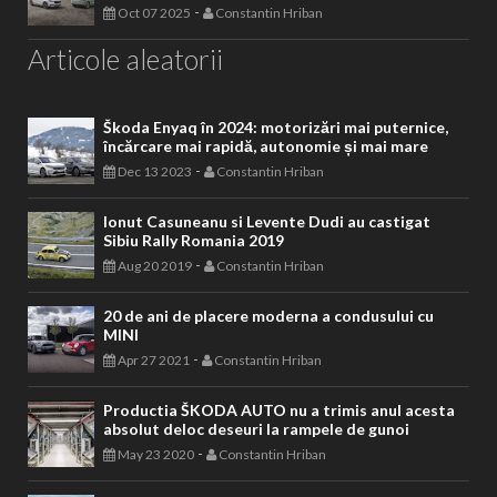
-
Oct 07 2025
Constantin Hriban
Articole aleatorii
Škoda Enyaq în 2024: motorizări mai puternice,
încărcare mai rapidă, autonomie și mai mare
-
Dec 13 2023
Constantin Hriban
Ionut Casuneanu si Levente Dudi au castigat
Sibiu Rally Romania 2019
-
Aug 20 2019
Constantin Hriban
20 de ani de placere moderna a condusului cu
MINI
-
Apr 27 2021
Constantin Hriban
Productia ŠKODA AUTO nu a trimis anul acesta
absolut deloc deseuri la rampele de gunoi
-
May 23 2020
Constantin Hriban