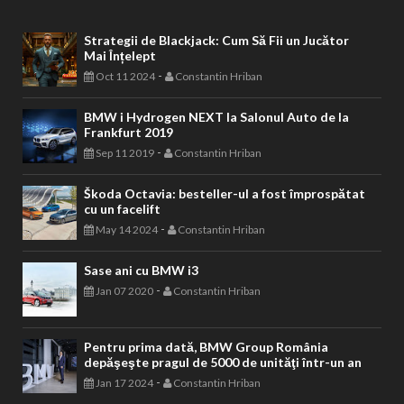
Strategii de Blackjack: Cum Să Fii un Jucător
Mai Înțelept
-
Oct 11 2024
Constantin Hriban
BMW i Hydrogen NEXT la Salonul Auto de la
Frankfurt 2019
-
Sep 11 2019
Constantin Hriban
Škoda Octavia: besteller-ul a fost împrospătat
cu un facelift
-
May 14 2024
Constantin Hriban
Sase ani cu BMW i3
-
Jan 07 2020
Constantin Hriban
Pentru prima dată, BMW Group România
depăşeşte pragul de 5000 de unităţi într-un an
-
Jan 17 2024
Constantin Hriban