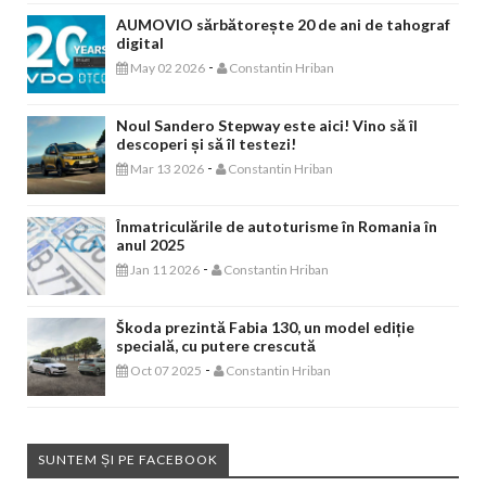
AUMOVIO sărbătorește 20 de ani de tahograf
digital
-
May 02 2026
Constantin Hriban
Noul Sandero Stepway este aici! Vino să îl
descoperi și să îl testezi!
-
Mar 13 2026
Constantin Hriban
Înmatriculările de autoturisme în Romania în
anul 2025
-
Jan 11 2026
Constantin Hriban
Škoda prezintă Fabia 130, un model ediție
specială, cu putere crescută
-
Oct 07 2025
Constantin Hriban
SUNTEM ȘI PE FACEBOOK