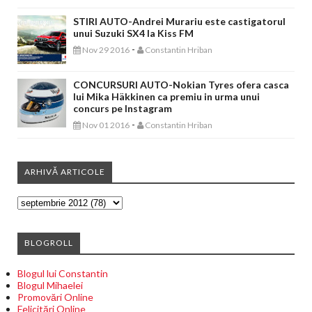
STIRI AUTO-Andrei Murariu este castigatorul
unui Suzuki SX4 la Kiss FM
-
Nov 29 2016
Constantin Hriban
CONCURSURI AUTO-Nokian Tyres ofera casca
lui Mika Häkkinen ca premiu in urma unui
concurs pe Instagram
-
Nov 01 2016
Constantin Hriban
ARHIVĂ ARTICOLE
BLOGROLL
Blogul lui Constantin
Blogul Mihaelei
Promovări Online
Felicitări Online