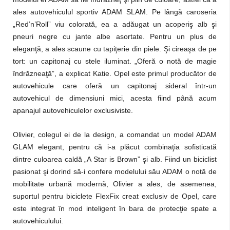
ales autovehiculul sportiv ADAM SLAM. Pe lângă caroseria
„Red’n’Roll” viu colorată, ea a adăugat un acoperiş alb şi
pneuri negre cu jante albe asortate. Pentru un plus de
eleganţă, a ales scaune cu tapiţerie din piele. Şi cireaşa de pe
tort: un capitonaj cu stele iluminat. „Oferă o notă de magie
îndrăzneaţă”, a explicat Katie. Opel este primul producător de
autovehicule care oferă un capitonaj sideral într-un
autovehicul de dimensiuni mici, acesta fiind până acum
apanajul autovehiculelor exclusiviste.
Olivier, colegul ei de la design, a comandat un model ADAM
GLAM elegant, pentru că i-a plăcut combinaţia sofisticată
dintre culoarea caldă „A Star is Brown” şi alb. Fiind un biciclist
pasionat şi dorind să-i confere modelului său ADAM o notă de
mobilitate urbană modernă, Olivier a ales, de asemenea,
suportul pentru biciclete FlexFix creat exclusiv de Opel, care
este integrat în mod inteligent în bara de protecţie spate a
autovehiculului.