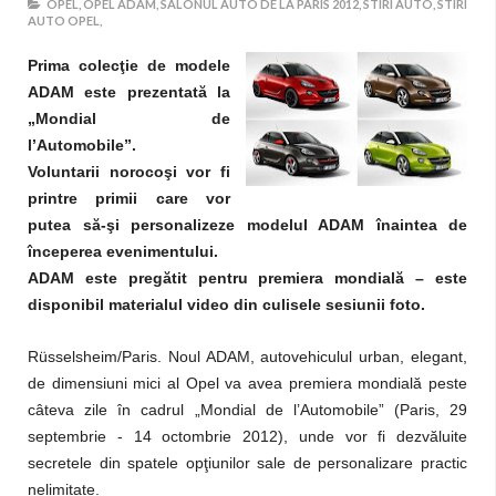
OPEL,
OPEL ADAM,
SALONUL AUTO DE LA PARIS 2012,
STIRI AUTO,
STIRI
AUTO OPEL,
Prima colecţie de modele
ADAM este prezentată la
„Mondial de
l’Automobile”.
Voluntarii norocoşi vor fi
printre primii care vor
putea să-şi personalizeze modelul ADAM înaintea de
începerea evenimentului.
ADAM este pregătit pentru premiera mondială – este
disponibil materialul video din culisele sesiunii foto.
Rüsselsheim/Paris. Noul ADAM, autovehiculul urban, elegant,
de dimensiuni mici al Opel va avea premiera mondială peste
câteva zile în cadrul „Mondial de l’Automobile” (Paris, 29
septembrie - 14 octombrie 2012), unde vor fi dezvăluite
secretele din spatele opţiunilor sale de personalizare practic
nelimitate.