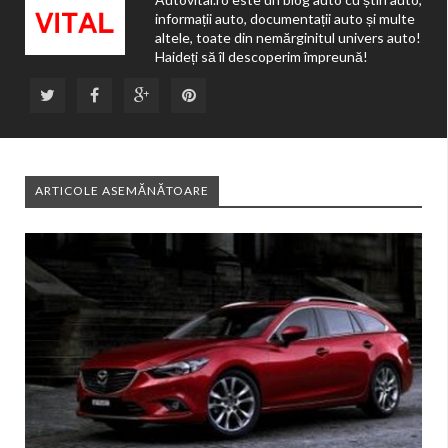
informații auto, documentații auto și multe
altele, toate din nemărginitul univers auto!
Haideți să îl descoperim împreună!
ARTICOLE ASEMĂNĂTOARE