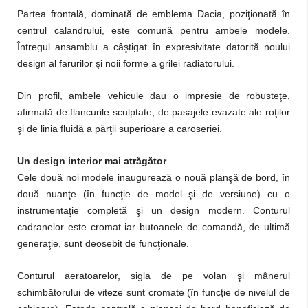
Partea frontală, dominată de emblema Dacia, poziţionată în
centrul calandrului, este comună pentru ambele modele.
Întregul ansamblu a câştigat în expresivitate datorită noului
design al farurilor şi noii forme a grilei radiatorului.
Din profil, ambele vehicule dau o impresie de robusteţe,
afirmată de flancurile sculptate, de pasajele evazate ale roţilor
şi de linia fluidă a părţii superioare a caroseriei.
Un design interior mai atrăgător
Cele două noi modele inaugurează o nouă planşă de bord, în
două nuanţe (în funcţie de model şi de versiune) cu o
instrumentaţie completă şi un design modern. Conturul
cadranelor este cromat iar butoanele de comandă, de ultimă
generaţie, sunt deosebit de funcţionale.
Conturul aeratoarelor, sigla de pe volan şi mânerul
schimbătorului de viteze sunt cromate (în funcţie de nivelul de