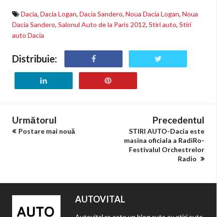
Dacia
,
Dacia Logan
,
Dacia Sandero
,
Noua Dacia Logan
,
Noua
Dacia Sandero
,
Salonul Auto de la Paris 2012
,
Stiri auto
,
Stiri
auto Dacia
Distribuie:
Următorul
Precedentul
Postare mai nouă
STIRI AUTO-Dacia este
masina oficiala a RadiRo-
Festivalul Orchestrelor
Radio
AUTOVITAL
Autovital.ro este un blog auto cu știri auto,