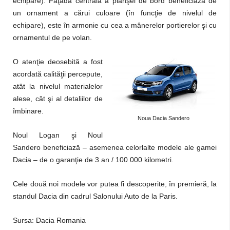
echipare). Faţada centrală a planşei de bord beneficiază de
un ornament a cărui culoare (în funcţie de nivelul de
echipare), este în armonie cu cea a mânerelor portierelor şi cu
ornamentul de pe volan.
O atenţie deosebită a fost
acordată calităţii percepute,
atât la nivelul materialelor
alese, cât şi al detaliilor de
îmbinare.
Noua Dacia Sandero
Noul Logan şi Noul
Sandero beneficiază – asemenea celorlalte modele ale gamei
Dacia – de o garanţie de 3 an / 100 000 kilometri.
Cele două noi modele vor putea fi descoperite, în premieră, la
standul Dacia din cadrul Salonului Auto de la Paris.
Sursa: Dacia Romania