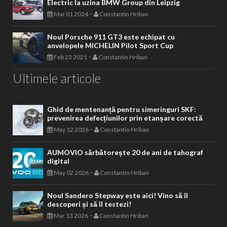
Electric la uzina BMW Group din Leipzig
-
Mar 01 2024
Constantin Hriban
Noul Porsche 911 GT3 este echipat cu
anvelopele MICHELIN Pilot Sport Cup
-
Feb 23 2021
Constantin Hriban
Ultimele articole
Ghid de mentenanță pentru simeringuri SKF:
prevenirea defecțiunilor prin etanșare corectă
-
May 12 2026
Constantin Hriban
AUMOVIO sărbătorește 20 de ani de tahograf
digital
-
May 02 2026
Constantin Hriban
Noul Sandero Stepway este aici! Vino să îl
descoperi și să îl testezi!
-
Mar 13 2026
Constantin Hriban