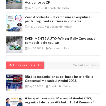
Accidente by ZF
-
Jul 10 2019
Constantin Hriban
Zero Accidente – O campanie a Grupului ZF
pentru siguranta rutiera in Romania
-
May 24 2019
Constantin Hriban
EVENIMENTE AUTO-Winter Rally Covasna, o
competitie de neuitat
-
Jan 30 2019
Constantin Hriban
CONCURSURI AUTO
Concursuri auto
Mai multe articole
Bătălia mecanicilor auto: încep înscrierile la
Concursul Mecanicul Anului 2023!
-
Sep 25 2023
Constantin Hriban
A inceput concursul Mecanicul Anului 2022,
organizat de catre AD Auto Total Romania!