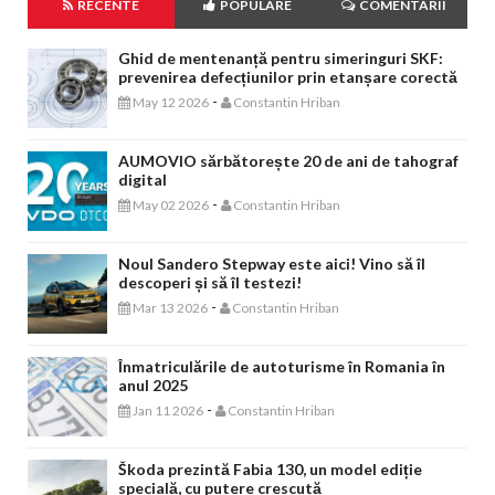
RECENTE
POPULARE
COMENTARII
Ghid de mentenanță pentru simeringuri SKF:
prevenirea defecțiunilor prin etanșare corectă
-
May 12 2026
Constantin Hriban
AUMOVIO sărbătorește 20 de ani de tahograf
digital
-
May 02 2026
Constantin Hriban
Noul Sandero Stepway este aici! Vino să îl
descoperi și să îl testezi!
-
Mar 13 2026
Constantin Hriban
Înmatriculările de autoturisme în Romania în
anul 2025
-
Jan 11 2026
Constantin Hriban
Škoda prezintă Fabia 130, un model ediție
specială, cu putere crescută