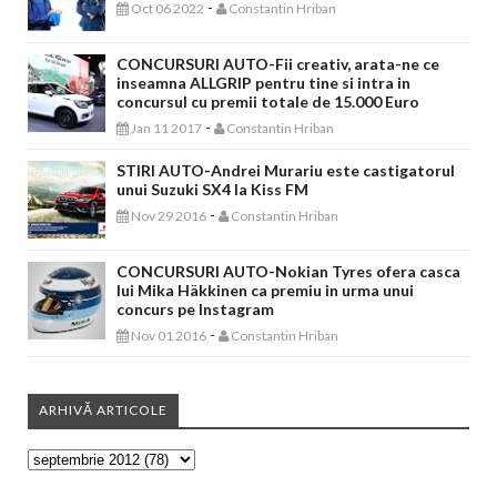
-
Oct 06 2022
Constantin Hriban
CONCURSURI AUTO-Fii creativ, arata-ne ce
inseamna ALLGRIP pentru tine si intra in
concursul cu premii totale de 15.000 Euro
-
Jan 11 2017
Constantin Hriban
STIRI AUTO-Andrei Murariu este castigatorul
unui Suzuki SX4 la Kiss FM
-
Nov 29 2016
Constantin Hriban
CONCURSURI AUTO-Nokian Tyres ofera casca
lui Mika Häkkinen ca premiu in urma unui
concurs pe Instagram
-
Nov 01 2016
Constantin Hriban
ARHIVĂ ARTICOLE