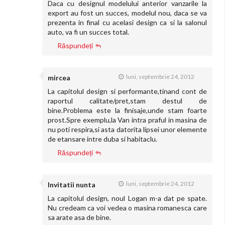
Daca cu designul modelului anterior vanzarile la
export au fost un succes, modelul nou, daca se va
prezenta in final cu acelasi design ca si la salonul
auto, va fi un succes total.
Răspundeți
luni, septembrie 24, 2012
mircea
La capitolul design si performante,tinand cont de
raportul calitate/pret,stam destul de
bine.Problema este la finisaje,unde stam foarte
prost.Spre exemplu,la Van intra praful in masina de
nu poti respira,si asta datorita lipsei unor elemente
de etansare intre duba si habitaclu.
Răspundeți
luni, septembrie 24, 2012
Invitatii nunta
La capitolul design, noul Logan m-a dat pe spate.
Nu credeam ca voi vedea o masina romanesca care
sa arate asa de bine.