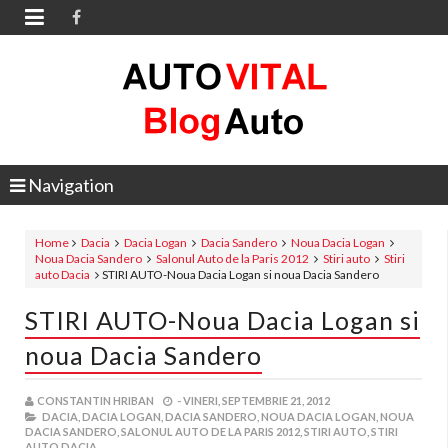

Navigation
Home
Dacia
Dacia Logan
Dacia Sandero
Noua Dacia Logan
Noua Dacia Sandero
Salonul Auto de la Paris 2012
Stiri auto
Stiri
auto Dacia
STIRI AUTO-Noua Dacia Logan si noua Dacia Sandero
STIRI AUTO-Noua Dacia Logan si
noua Dacia Sandero
CONSTANTIN HRIBAN
-
VINERI, SEPTEMBRIE 21, 2012
DACIA,
DACIA LOGAN,
DACIA SANDERO,
NOUA DACIA LOGAN,
NOUA
DACIA SANDERO,
SALONUL AUTO DE LA PARIS 2012,
STIRI AUTO,
STIRI
AUTO DACIA,