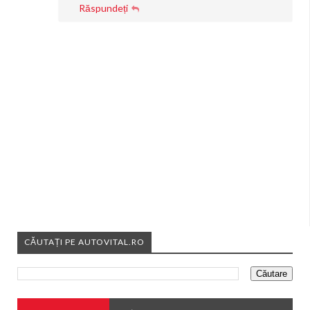
Răspundeți
CĂUTAȚI PE AUTOVITAL.RO