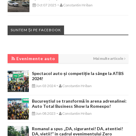
-
Oct 07 2025
Constantin Hriban
SUNTEM ȘI PE FACEBOOK
EVENIMENTE AUTO
Evenimente auto
Mai multe articole
Spectacol auto și competiție la sânge la ATBS
2024!
-
Jun 03 2024
Constantin Hriban
Bucureștiul se transformă în arena adrenalinei:
Auto Total Business Show la Romexpo!
-
Jun 08 2023
Constantin Hriban
Romanul a spus „DA, sigurantei! DA, atentiei!
DA, vietii!” in cadrul evenimentului Zero