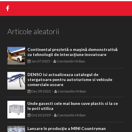
Articole aleatorii
Continental prezintă o mașină demonstrativă
cu tehnologii de interacțiune inovatoare
-
Jan 07 2025
Constantin Hriban
DENSO isi actualizeaza catalogul de
stergatoare pentru autoturisme si vehicule
comerciale usoare
-
Dec 09 2022
Constantin Hriban
Unde gasesti cele mai bune cuve plastic si la ce
le poti utiliza
-
Oct 20 2019
Constantin Hriban
Lansare în producţie a MINI Countryman