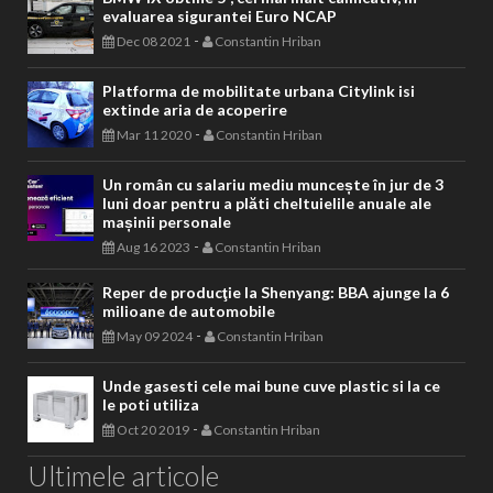
evaluarea sigurantei Euro NCAP
-
Dec 08 2021
Constantin Hriban
Platforma de mobilitate urbana Citylink isi
extinde aria de acoperire
-
Mar 11 2020
Constantin Hriban
Un român cu salariu mediu muncește în jur de 3
luni doar pentru a plăti cheltuielile anuale ale
mașinii personale
-
Aug 16 2023
Constantin Hriban
Reper de producţie la Shenyang: BBA ajunge la 6
milioane de automobile
-
May 09 2024
Constantin Hriban
Unde gasesti cele mai bune cuve plastic si la ce
le poti utiliza
-
Oct 20 2019
Constantin Hriban
Ultimele articole