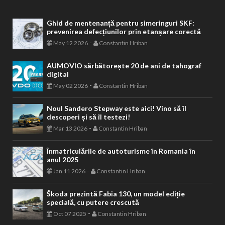
Ghid de mentenanță pentru simeringuri SKF:
prevenirea defecțiunilor prin etanșare corectă
-
May 12 2026
Constantin Hriban
AUMOVIO sărbătorește 20 de ani de tahograf
digital
-
May 02 2026
Constantin Hriban
Noul Sandero Stepway este aici! Vino să îl
descoperi și să îl testezi!
-
Mar 13 2026
Constantin Hriban
Înmatriculările de autoturisme în Romania în
anul 2025
-
Jan 11 2026
Constantin Hriban
Škoda prezintă Fabia 130, un model ediție
specială, cu putere crescută
-
Oct 07 2025
Constantin Hriban