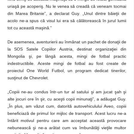
uriaşă pe acoperiş. Nu le venea să creadă că veneam tocmai
din Marea Britanie”, a declarat Guy. „Unul dintre băieţii de
acolo ne-a spus că visul lui era să călătorească în jurul lumii
tot cu această maşină.”
De asemenea, aventurierii au înmânat un pachet de donaţii de
la SOS Satele Copiilor Austria, destinat organizaţiei din
Mongolia şi, pe lângă acesta, mingi de fotbal practic
indestructibile. Aceste mingi de fotbal au fost create de
proiectul One World Futbol, un program dedicat tinerilor,
susţinut de Chevrolet.
„Copiii ne-au condus într-un tur al satului şi am jucat şah şi
alte jocuri ore în şir, cu aceşti copii minunaţi”, a adăugat Guy.
„În plus, am văzut cum, datorită autovehiculului Aveo, copiii
beneficiază de primul lor mijloc de transport. Acest lucru ne-a
întărit motivul pentru care am acceptat această provocare
nebunească şi ne-a arătat cum va îmbunătăţi vieţile multor