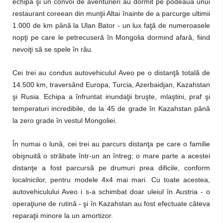
echipa şi un convoi de aventurieri au dormit pe podeaua unui
restaurant coreean din munţii Altai înainte de a parcurge ultimii
1.000 de km până la Ulan Bator - un lux faţă de numeroasele
nopţi pe care le petrecuseră în Mongolia dormind afară, fiind
nevoiţi să se spele în râu.
Cei trei au condus autovehiculul Aveo pe o distanţă totală de
14.500 km, traversând Europa, Turcia, Azerbaidjan, Kazahstan
şi Rusia. Echipa a înfruntat inundaţii bruşte, mlaştini, praf şi
temperaturi incredibile, de la 45 de grade în Kazahstan până
la zero grade în vestul Mongoliei.
În numai o lună, cei trei au parcurs distanţa pe care o familie
obişnuită o străbate într-un an întreg; o mare parte a acestei
distanţe a fost parcursă pe drumuri prea dificile, conform
localnicilor, pentru modele 4x4 mai mari. Cu toate acestea,
autovehiculului Aveo i s-a schimbat doar uleiul în Austria - o
operaţiune de rutină - şi în Kazahstan au fost efectuate câteva
reparaţii minore la un amortizor.