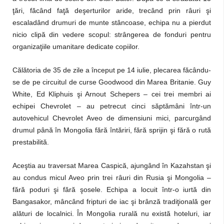
ţări, făcând faţă deşerturilor aride, trecând prin râuri şi
escaladând drumuri de munte stâncoase, echipa nu a pierdut
nicio clipă din vedere scopul: strângerea de fonduri pentru
organizaţiile umanitare dedicate copiilor.
Călătoria de 35 de zile a început pe 14 iulie, plecarea făcându-
se de pe circuitul de curse Goodwood din Marea Britanie. Guy
White, Ed Kliphuis şi Arnout Schepers – cei trei membri ai
echipei Chevrolet – au petrecut cinci săptămâni într-un
autovehicul Chevrolet Aveo de dimensiuni mici, parcurgând
drumul până în Mongolia fără întăriri, fără sprijin şi fără o rută
prestabilită.
Aceştia au traversat Marea Caspică, ajungând în Kazahstan şi
au condus micul Aveo prin trei râuri din Rusia şi Mongolia –
fără poduri şi fără şosele. Echipa a locuit într-o iurtă din
Bangasakor, mâncând fripturi de iac şi brânză tradiţională ger
alături de localnici. În Mongolia rurală nu există hoteluri, iar