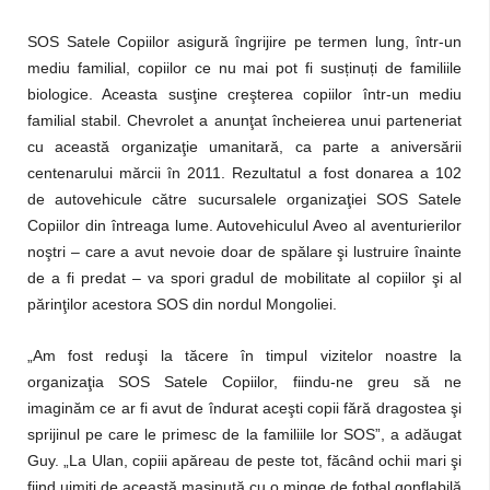
SOS Satele Copiilor asigură îngrijire pe termen lung, într-un
mediu familial, copiilor ce nu mai pot fi sus
ț
inu
ț
i de familiile
biologice. Aceasta susţine creşterea copiilor într-un mediu
familial stabil. Chevrolet a anunţat încheierea unui parteneriat
cu această organizaţie umanitară, ca parte a aniversării
centenarului mărcii în 2011. Rezultatul a fost donarea a 102
de autovehicule către sucursalele organizaţiei SOS Satele
Copiilor din întreaga lume. Autovehiculul Aveo al aventurierilor
noştri – care a avut nevoie doar de spălare şi lustruire înainte
de a fi predat – va spori gradul de mobilitate al copiilor şi al
părinţilor acestora SOS din nordul Mongoliei.
„Am fost reduşi la tăcere în timpul vizitelor noastre la
organizaţia SOS Satele Copiilor, fiindu-ne greu să ne
imaginăm ce ar fi avut de îndurat aceşti copii fără dragostea şi
sprijinul pe care le primesc de la familiile lor SOS”, a adăugat
Guy. „La Ulan, copiii apăreau de peste tot, făcând ochii mari şi
fiind uimiţi de această maşinuţă cu o minge de fotbal gonflabilă