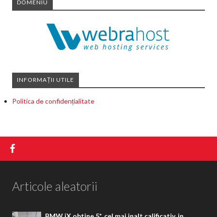
DOMENIU
INFORMAȚII UTILE
Politica de confidențialitate
Articole aleatorii
BMW iX obtine 5*, cel mai inalt calificativ, in