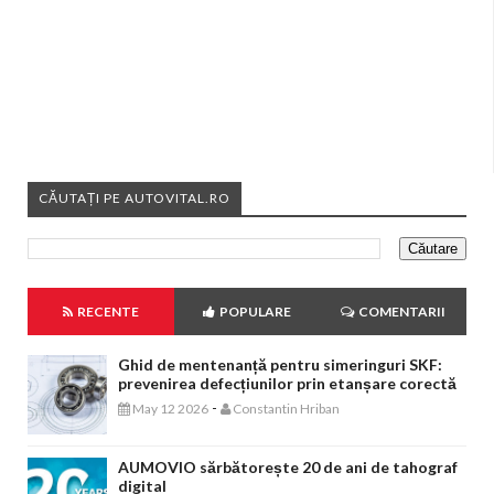
CĂUTAȚI PE AUTOVITAL.RO
RECENTE
POPULARE
COMENTARII
Ghid de mentenanță pentru simeringuri SKF:
prevenirea defecțiunilor prin etanșare corectă
-
May 12 2026
Constantin Hriban
AUMOVIO sărbătorește 20 de ani de tahograf
digital