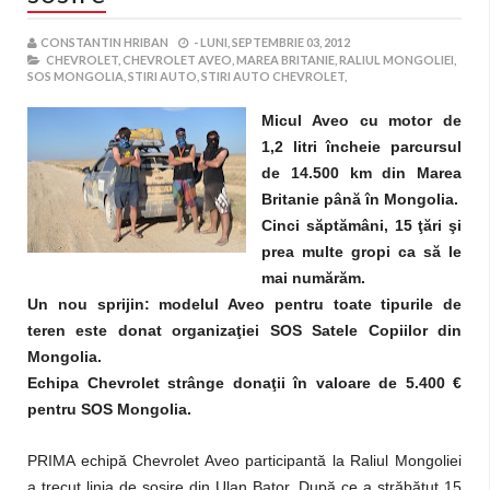
CONSTANTIN HRIBAN
-
LUNI, SEPTEMBRIE 03, 2012
CHEVROLET,
CHEVROLET AVEO,
MAREA BRITANIE,
RALIUL MONGOLIEI,
SOS MONGOLIA,
STIRI AUTO,
STIRI AUTO CHEVROLET,
Micul Aveo cu motor de
1,2 litri încheie parcursul
de 14.500 km din Marea
Britanie până în Mongolia.
Cinci săptămâni, 15 ţări şi
prea multe gropi ca să le
mai numărăm.
Un nou sprijin: modelul Aveo pentru toate tipurile de
teren este donat organizaţiei SOS Satele Copiilor din
Mongolia.
Echipa Chevrolet strânge donaţii în valoare de 5.400 €
pentru SOS Mongolia.
PRIMA echipă Chevrolet Aveo participantă la Raliul Mongoliei
a trecut linia de sosire din Ulan Bator. După ce a străbătut 15