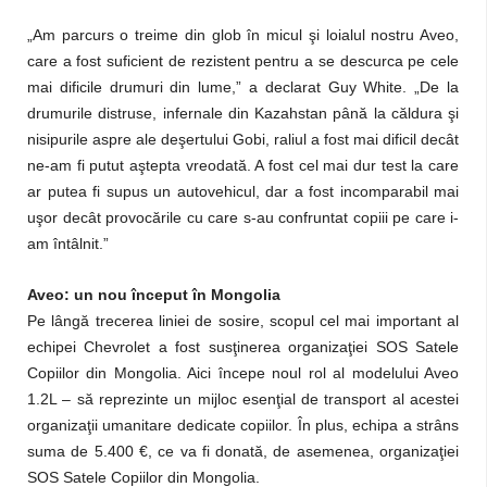
„Am parcurs o treime din glob în micul şi loialul nostru Aveo,
care a fost suficient de rezistent pentru a se descurca pe cele
mai dificile drumuri din lume,” a declarat Guy White. „De la
drumurile distruse, infernale din Kazahstan până la căldura şi
nisipurile aspre ale deşertului Gobi, raliul a fost mai dificil decât
ne-am fi putut aştepta vreodată. A fost cel mai dur test la care
ar putea fi supus un autovehicul, dar a fost incomparabil mai
uşor decât provocările cu care s-au confruntat copiii pe care i-
am întâlnit.”
Aveo: un nou început în Mongolia
Pe lângă trecerea liniei de sosire, scopul cel mai important al
echipei Chevrolet a fost susţinerea organizaţiei SOS Satele
Copiilor din Mongolia. Aici începe noul rol al modelului Aveo
1.2L – să reprezinte un mijloc esenţial de transport al acestei
organizaţii umanitare dedicate copiilor. În plus, echipa a strâns
suma de 5.400 €, ce va fi donată, de asemenea, organizaţiei
SOS Satele Copiilor din Mongolia.