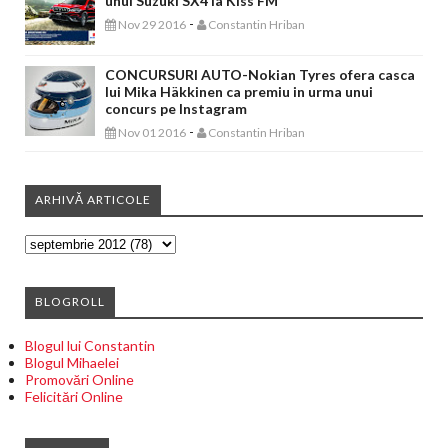
unui Suzuki SX4 la Kiss FM
-
Nov 29 2016
Constantin Hriban
CONCURSURI AUTO-Nokian Tyres ofera casca
lui Mika Häkkinen ca premiu in urma unui
concurs pe Instagram
-
Nov 01 2016
Constantin Hriban
ARHIVĂ ARTICOLE
BLOGROLL
Blogul lui Constantin
Blogul Mihaelei
Promovări Online
Felicitări Online