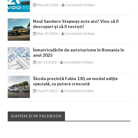
-
May 02 2026
Constantin Hriban
Noul Sandero Stepway este aici! Vino să îl
descoperi și să îl testezi!
-
Mar 13 2026
Constantin Hriban
Înmatriculările de autoturisme în Romania în
anul 2025
-
Jan 11 2026
Constantin Hriban
Škoda prezintă Fabia 130, un model ediție
specială, cu putere crescută
-
Oct 07 2025
Constantin Hriban
SUNTEM ȘI PE FACEBOOK