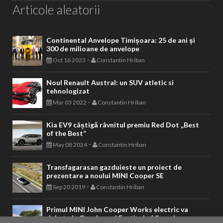
Articole aleatorii
Continental Anvelope Timișoara: 25 de ani și
300 de milioane de anvelope
-
Oct 16 2023
Constantin Hriban
Noul Renault Austral: un SUV atletic si
tehnologizat
-
Mar 03 2022
Constantin Hriban
Kia EV9 câștigă râvnitul premiu Red Dot „Best
of the Best”
-
May 08 2024
Constantin Hriban
Transfagarasan gazduieste un proiect de
prezentare a noului MINI Cooper SE
-
Sep 20 2019
Constantin Hriban
Primul MINI John Cooper Works electric va
debuta la Goodwood Festival of Speed