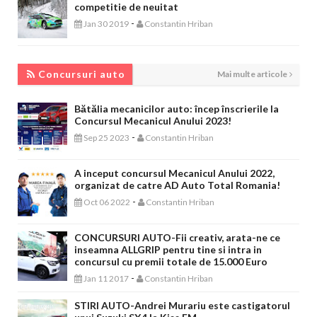
competitie de neuitat
-
Jan 30 2019
Constantin Hriban
CONCURSURI AUTO
Concursuri auto
Mai multe articole
Bătălia mecanicilor auto: încep înscrierile la
Concursul Mecanicul Anului 2023!
-
Sep 25 2023
Constantin Hriban
A inceput concursul Mecanicul Anului 2022,
organizat de catre AD Auto Total Romania!
-
Oct 06 2022
Constantin Hriban
CONCURSURI AUTO-Fii creativ, arata-ne ce
inseamna ALLGRIP pentru tine si intra in
concursul cu premii totale de 15.000 Euro
-
Jan 11 2017
Constantin Hriban
STIRI AUTO-Andrei Murariu este castigatorul