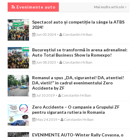
EVENIMENTE AUTO
Evenimente auto
Mai multe articole
Spectacol auto și competiție la sânge la ATBS
2024!
-
Jun 03 2024
Constantin Hriban
Bucureștiul se transformă în arena adrenalinei:
Auto Total Business Show la Romexpo!
-
Jun 08 2023
Constantin Hriban
Romanul a spus „DA, sigurantei! DA, atentiei!
DA, vietii!” in cadrul evenimentului Zero
Accidente by ZF
-
Jul 10 2019
Constantin Hriban
Zero Accidente – O campanie a Grupului ZF
pentru siguranta rutiera in Romania
-
May 24 2019
Constantin Hriban
EVENIMENTE AUTO-Winter Rally Covasna, o