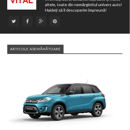
altele, toate din nemărginitul univers auto!
Haideți să îl descoperim împreună!
ARTICOLE ASEMĂNĂTOARE