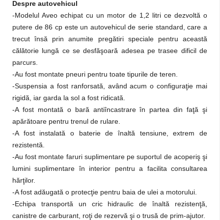
Despre autovehicul
-Modelul Aveo echipat cu un motor de 1,2 litri ce dezvoltă o
putere de 86 cp este un autovehicul de serie standard, care a
trecut însă prin anumite pregătiri speciale pentru această
călătorie lungă ce se desfăşoară adesea pe trasee dificil de
parcurs.
-Au fost montate pneuri pentru toate tipurile de teren.
-Suspensia a fost ranforsată, având acum o configuraţie mai
rigidă, iar garda la sol a fost ridicată.
-A fost montată o bară antiîncastrare în partea din faţă şi
apărătoare pentru trenul de rulare.
-A fost instalată o baterie de înaltă tensiune, extrem de
rezistentă.
-Au fost montate faruri suplimentare pe suportul de acoperiş şi
lumini suplimentare în interior pentru a facilita consultarea
hărţilor.
-A fost adăugată o protecţie pentru baia de ulei a motorului.
-Echipa transportă un cric hidraulic de înaltă rezistenţă,
canistre de carburant, roţi de rezervă şi o trusă de prim-ajutor.