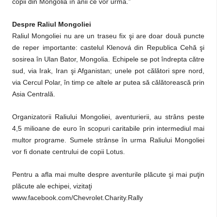
copii din Mongolia în anii ce vor urma.”
Despre Raliul Mongoliei
Raliul Mongoliei nu are un traseu fix şi are doar două puncte
de reper importante: castelul Klenová din Republica Cehă şi
sosirea în Ulan Bator, Mongolia. Echipele se pot îndrepta către
sud, via Irak, Iran şi Afganistan; unele pot călători spre nord,
via Cercul Polar, în timp ce altele ar putea să călătorească prin
Asia Centrală.
Organizatorii Raliului Mongoliei, aventurierii, au strâns peste
4,5 milioane de euro în scopuri caritabile prin intermediul mai
multor programe. Sumele strânse în urma Raliului Mongoliei
vor fi donate centrului de copii Lotus.
Pentru a afla mai multe despre aventurile plăcute şi mai puţin
plăcute ale echipei, vizitaţi
www.facebook.com/Chevrolet.Charity.Rally