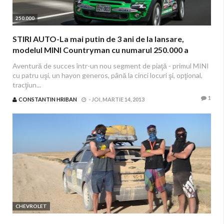
250.000
STIRI AUTO-La mai putin de 3 ani de la lansare,
modelul MINI Countryman cu numarul 250.000 a
parasit linia de productie
Aventură de succes într-un nou segment de piaţă - primul MINI
cu patru uşi, un hayon generos, până la cinci locuri şi, opţional,
tracţiun...
1
CONSTANTIN HRIBAN
-
JOI, MARTIE 14, 2013
CHEVROLET