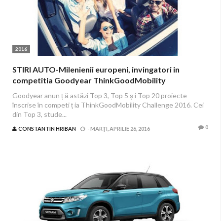
2016
STIRI AUTO-Milenienii europeni, invingatori in
competitia Goodyear ThinkGoodMobility
Goodyear anun ț ă astăzi Top 3, Top 5 ș i Top 20 proiecte
înscrise în competi ț ia ThinkGoodMobility Challenge 2016. Cei
din Top 3, stude...
0
CONSTANTIN HRIBAN
-
MARȚI, APRILIE 26, 2016