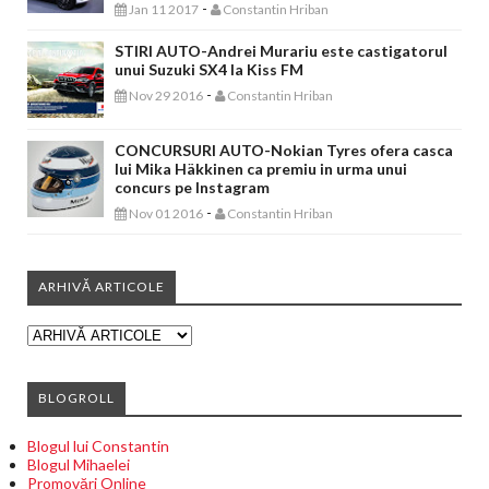
-
Jan 11 2017
Constantin Hriban
STIRI AUTO-Andrei Murariu este castigatorul
unui Suzuki SX4 la Kiss FM
-
Nov 29 2016
Constantin Hriban
CONCURSURI AUTO-Nokian Tyres ofera casca
lui Mika Häkkinen ca premiu in urma unui
concurs pe Instagram
-
Nov 01 2016
Constantin Hriban
ARHIVĂ ARTICOLE
BLOGROLL
Blogul lui Constantin
Blogul Mihaelei
Promovări Online