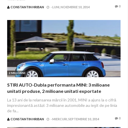
0
CONSTANTIN HRIBAN
-
LUNI, NOIEMBRIE 10, 2014
2 MILIOANE
STIRI AUTO-Dubla performanta MINI: 3 milioane
unitati produse, 2 milioane unitati exportate
La 13 ani de la relansarea mărcii în 2001, MINI a ajuns la o cifră
impresionantă astăzi: 3 milioane automobile au ieşit de pe linia
de fa...
0
CONSTANTIN HRIBAN
-
MIERCURI, SEPTEMBRIE 10, 2014