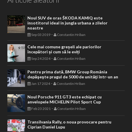
Noul SUV de oras ŠKODA KAMIQ este
insotitorul ideal in jungla urbana a zilelor
noastre
-
Sep 03 2019
Constantin Hriban
Cele mai comune greșeli ale pariorilor
începători și cum să le eviți
-
Sep 24 2024
Constantin Hriban
Pentru prima dată, BMW Group România
depăşeşte pragul de 5000 de unităţi într-un an
-
Jan 17 2024
Constantin Hriban
Noul Porsche 911 GT3 este echipat cu
anvelopele MICHELIN Pilot Sport Cup
-
Feb 23 2021
Constantin Hriban
Transilvania Rally, o noua provocare pentru
Ciprian Daniel Lupu