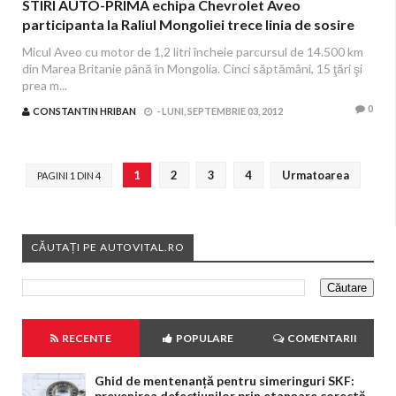
STIRI AUTO-PRIMA echipa Chevrolet Aveo
participanta la Raliul Mongoliei trece linia de sosire
Micul Aveo cu motor de 1,2 litri încheie parcursul de 14.500 km
din Marea Britanie până în Mongolia. Cinci săptămâni, 15 ţări şi
prea m...
0
CONSTANTIN HRIBAN
-
LUNI, SEPTEMBRIE 03, 2012
1
2
3
4
Urmatoarea
PAGINI 1 DIN 4
CĂUTAȚI PE AUTOVITAL.RO
RECENTE
POPULARE
COMENTARII
Ghid de mentenanță pentru simeringuri SKF:
prevenirea defecțiunilor prin etanșare corectă