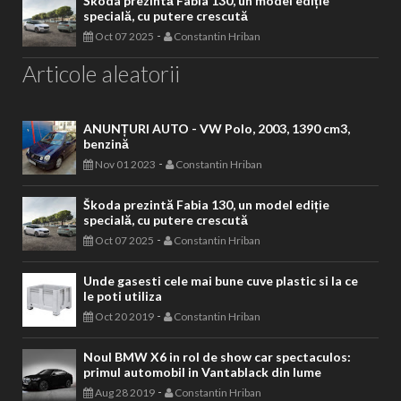
Škoda prezintă Fabia 130, un model ediție
specială, cu putere crescută
-
Oct 07 2025
Constantin Hriban
Articole aleatorii
ANUNȚURI AUTO - VW Polo, 2003, 1390 cm3,
benzină
-
Nov 01 2023
Constantin Hriban
Škoda prezintă Fabia 130, un model ediție
specială, cu putere crescută
-
Oct 07 2025
Constantin Hriban
Unde gasesti cele mai bune cuve plastic si la ce
le poti utiliza
-
Oct 20 2019
Constantin Hriban
Noul BMW X6 in rol de show car spectaculos:
primul automobil in Vantablack din lume
-
Aug 28 2019
Constantin Hriban