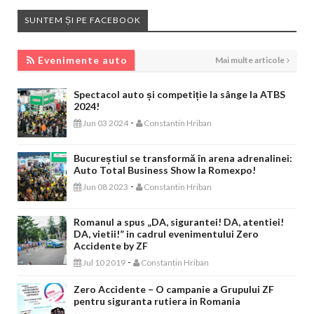
SUNTEM ȘI PE FACEBOOK
EVENIMENTE AUTO
Evenimente auto
Mai multe articole
Spectacol auto și competiție la sânge la ATBS
2024!
-
Jun 03 2024
Constantin Hriban
Bucureștiul se transformă în arena adrenalinei:
Auto Total Business Show la Romexpo!
-
Jun 08 2023
Constantin Hriban
Romanul a spus „DA, sigurantei! DA, atentiei!
DA, vietii!” in cadrul evenimentului Zero
Accidente by ZF
-
Jul 10 2019
Constantin Hriban
Zero Accidente – O campanie a Grupului ZF
pentru siguranta rutiera in Romania