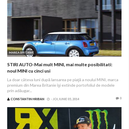
MAREA BRITANIE
STIRI AUTO-Mai mult MINI, mai multe posibilitati:
noul MINI cu cinci usi
La doar câteva luni după lansarea pe piaţă a noului MINI, marca
premium din Marea Britanie îşi extinde portofoliul de modele
prin adăugar...
0
CONSTANTIN HRIBAN
-
JOI, IUNIE 05, 2014