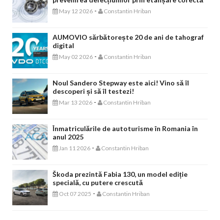
-
May 12 2026
Constantin Hriban
AUMOVIO sărbătorește 20 de ani de tahograf
digital
-
May 02 2026
Constantin Hriban
Noul Sandero Stepway este aici! Vino să îl
descoperi și să îl testezi!
-
Mar 13 2026
Constantin Hriban
Înmatriculările de autoturisme în Romania în
anul 2025
-
Jan 11 2026
Constantin Hriban
Škoda prezintă Fabia 130, un model ediție
specială, cu putere crescută
-
Oct 07 2025
Constantin Hriban