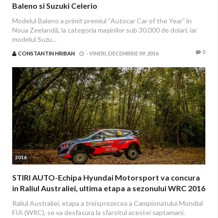
Baleno si Suzuki Celerio
Modelul Baleno a primit premiul “Autocar Car of the Year” în
Noua Zeelandă, la categoria mașinilor sub 30.000 de dolari, iar
modelul Suzu...
0
CONSTANTIN HRIBAN
-
VINERI, DECEMBRIE 09, 2016
2016
STIRI AUTO-Echipa Hyundai Motorsport va concura
in Raliul Australiei, ultima etapa a sezonului WRC 2016
Raliul Australiei, etapa a treisprezecea a Campionatului Mondial
FIA (WRC), se va desfasura la sfarsitul acestei saptamani.