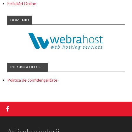
Felicitări Online
DOMENIU
INFORMAȚII UTILE
Politica de confidențialitate
Articole aleatorii