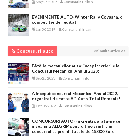
-
May 24 2019
Constantin Hriban
EVENIMENTE AUTO-Winter Rally Covasna, o
competitie de neuitat
-
Jan 30 2019
Constantin Hriban
CONCURSURI AUTO
Concursuri auto
Mai multe articole
Bătălia mecanicilor auto: încep înscrierile la
Concursul Mecanicul Anului 2023!
-
Sep 25 2023
Constantin Hriban
A inceput concursul Mecanicul Anului 2022,
organizat de catre AD Auto Total Romania!
-
Oct 06 2022
Constantin Hriban
CONCURSURI AUTO-Fii creativ, arata-ne ce
inseamna ALLGRIP pentru tine si intra in
concursul cu premii totale de 15.000 Euro