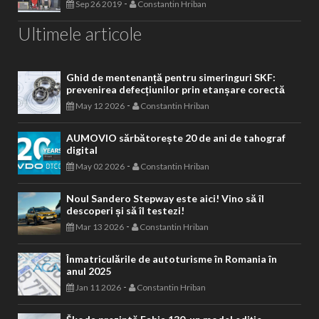
-
Sep 26 2019
Constantin Hriban
Ultimele articole
Ghid de mentenanță pentru simeringuri SKF:
prevenirea defecțiunilor prin etanșare corectă
-
May 12 2026
Constantin Hriban
AUMOVIO sărbătorește 20 de ani de tahograf
digital
-
May 02 2026
Constantin Hriban
Noul Sandero Stepway este aici! Vino să îl
descoperi și să îl testezi!
-
Mar 13 2026
Constantin Hriban
Înmatriculările de autoturisme în Romania în
anul 2025
-
Jan 11 2026
Constantin Hriban