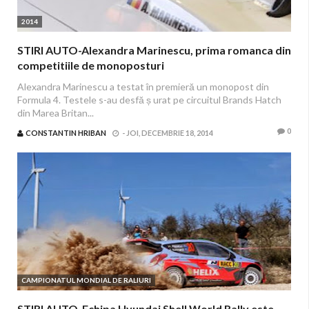
2014
STIRI AUTO-Alexandra Marinescu, prima romanca din
competitiile de monoposturi
Alexandra Marinescu a testat în premieră un monopost din
Formula 4. Testele s-au desfă ș urat pe circuitul Brands Hatch
din Marea Britan...
0
CONSTANTIN HRIBAN
-
JOI, DECEMBRIE 18, 2014
CAMPIONATUL MONDIAL DE RALIURI
STIRI AUTO-Echipa Hyundai Shell World Rally este