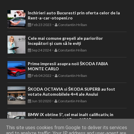
Inchirieri auto Bucuresti prin oferta celor de la
Rent-a-car-otopeni.ro
-
Feb 23 2023
Constantin Hriban
Cele mai comune greșeli ale pariorilor
începători și cum să le eviți
-
Sep 24 2024
Constantin Hriban
Prime impresii asupra noii ŠKODA FABIA
MONTE CARLO
-
Feb 04 2022
Constantin Hriban
ŠKODA OCTAVIA si ŠKODA SUPERB au fost
votate Automobilele 4×4 ale Anului
-
Jun 10 2020
Constantin Hriban
BMW iX obtine 5*, cel mai inalt calificativ, in
evaluarea sigurantei Euro NCAP
-
Dec 08 2021
Constantin Hriban
This site uses cookies from Google to deliver its services
and to analyze traffic. Your IP address and user-agent are