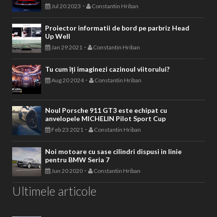
-
Jul 20 2023
Constantin Hriban
Proiector informatii de bord pe parbriz Head
Up Well
-
Jan 29 2021
Constantin Hriban
Tu cum îți imaginezi cazinoul viitorului?
-
Aug 20 2024
Constantin Hriban
Noul Porsche 911 GT3 este echipat cu
anvelopele MICHELIN Pilot Sport Cup
-
Feb 23 2021
Constantin Hriban
Noi motoare cu sase cilindri dispusi in linie
pentru BMW Seria 7
-
Jun 20 2020
Constantin Hriban
Ultimele articole