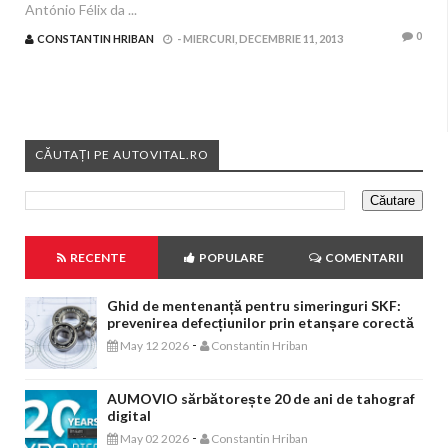
António Félix da ...
0
CONSTANTIN HRIBAN
-
MIERCURI, DECEMBRIE 11, 2013
CĂUTAȚI PE AUTOVITAL.RO
RECENTE
POPULARE
COMENTARII
Ghid de mentenanță pentru simeringuri SKF:
prevenirea defecțiunilor prin etanșare corectă
-
May 12 2026
Constantin Hriban
AUMOVIO sărbătorește 20 de ani de tahograf
digital
-
May 02 2026
Constantin Hriban