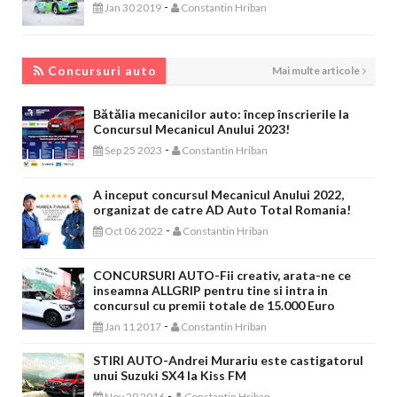
-
Jan 30 2019
Constantin Hriban
CONCURSURI AUTO
Concursuri auto
Mai multe articole
Bătălia mecanicilor auto: încep înscrierile la
Concursul Mecanicul Anului 2023!
-
Sep 25 2023
Constantin Hriban
A inceput concursul Mecanicul Anului 2022,
organizat de catre AD Auto Total Romania!
-
Oct 06 2022
Constantin Hriban
CONCURSURI AUTO-Fii creativ, arata-ne ce
inseamna ALLGRIP pentru tine si intra in
concursul cu premii totale de 15.000 Euro
-
Jan 11 2017
Constantin Hriban
STIRI AUTO-Andrei Murariu este castigatorul
unui Suzuki SX4 la Kiss FM
-
Nov 29 2016
Constantin Hriban