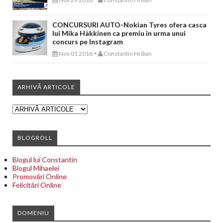
CONCURSURI AUTO-Nokian Tyres ofera casca
lui Mika Häkkinen ca premiu in urma unui
concurs pe Instagram
-
Nov 01 2016
Constantin Hriban
ARHIVĂ ARTICOLE
BLOGROLL
Blogul lui Constantin
Blogul Mihaelei
Promovări Online
Felicitări Online
DOMENIU