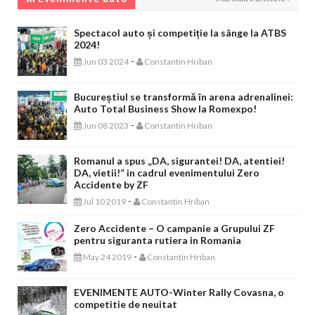
Spectacol auto și competiție la sânge la ATBS
2024!
-
Jun 03 2024
Constantin Hriban
Bucureștiul se transformă în arena adrenalinei:
Auto Total Business Show la Romexpo!
-
Jun 08 2023
Constantin Hriban
Romanul a spus „DA, sigurantei! DA, atentiei!
DA, vietii!” in cadrul evenimentului Zero
Accidente by ZF
-
Jul 10 2019
Constantin Hriban
Zero Accidente – O campanie a Grupului ZF
pentru siguranta rutiera in Romania
-
May 24 2019
Constantin Hriban
EVENIMENTE AUTO-Winter Rally Covasna, o
competitie de neuitat