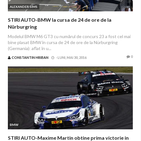
ALEXANDER SIMS
STIRI AUTO-BMW la cursa de 24 de ore de la
Nürburgring
Modelul BMW M6 GT3 cu numărul de concurs 23 a fost cel mai
bine plasat BMW în cursa de 24 de ore de la Nürburgring
(Germania): aflat în u...
0
CONSTANTIN HRIBAN
-
LUNI, MAI 30, 2016
BMW
STIRI AUTO-Maxime Martin obtine prima victorie in