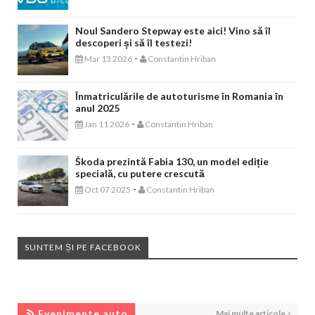
Noul Sandero Stepway este aici! Vino să îl
descoperi și să îl testezi!
-
Mar 13 2026
Constantin Hriban
Înmatriculările de autoturisme în Romania în
anul 2025
-
Jan 11 2026
Constantin Hriban
Škoda prezintă Fabia 130, un model ediție
specială, cu putere crescută
-
Oct 07 2025
Constantin Hriban
SUNTEM ȘI PE FACEBOOK
EVENIMENTE AUTO
Evenimente auto
Mai multe articole