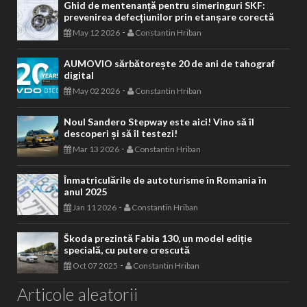
Ghid de mentenanță pentru simeringuri SKF:
prevenirea defecțiunilor prin etanșare corectă
-
May 12 2026
Constantin Hriban
AUMOVIO sărbătorește 20 de ani de tahograf
digital
-
May 02 2026
Constantin Hriban
Noul Sandero Stepway este aici! Vino să îl
descoperi și să îl testezi!
-
Mar 13 2026
Constantin Hriban
Înmatriculările de autoturisme în Romania în
anul 2025
-
Jan 11 2026
Constantin Hriban
Škoda prezintă Fabia 130, un model ediție
specială, cu putere crescută
-
Oct 07 2025
Constantin Hriban
Articole aleatorii