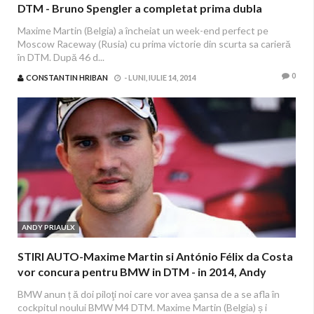
DTM - Bruno Spengler a completat prima dubla
pentru BMW in 2014
Maxime Martin (Belgia) a încheiat un week-end perfect pe
Moscow Raceway (Rusia) cu prima victorie din scurta sa carieră
în DTM. După 46 d...
0
CONSTANTIN HRIBAN
-
LUNI, IULIE 14, 2014
ANDY PRIAULX
STIRI AUTO-Maxime Martin si António Félix da Costa
vor concura pentru BMW in DTM - in 2014, Andy
Priaulx va participa in USCC
BMW anun ț ă doi piloţi noi care vor avea şansa de a se afla în
cockpitul noului BMW M4 DTM. Maxime Martin (Belgia) ș i