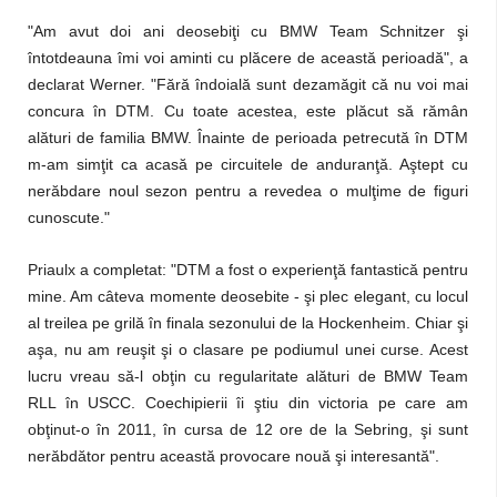
"Am avut doi ani deosebiţi cu BMW Team Schnitzer şi
întotdeauna îmi voi aminti cu plăcere de această perioadă", a
declarat Werner. "Fără îndoială sunt dezamăgit că nu voi mai
concura în DTM. Cu toate acestea, este plăcut să rămân
alături de familia BMW. Înainte de perioada petrecută în DTM
m-am simţit ca acasă pe circuitele de anduranţă. Aştept cu
nerăbdare noul sezon pentru a revedea o mulţime de figuri
cunoscute."
Priaulx a completat: "DTM a fost o experienţă fantastică pentru
mine. Am câteva momente deosebite - şi plec elegant, cu locul
al treilea pe grilă în finala sezonului de la Hockenheim. Chiar şi
aşa, nu am reuşit şi o clasare pe podiumul unei curse. Acest
lucru vreau să-l obţin cu regularitate alături de BMW Team
RLL în USCC. Coechipierii îi ştiu din victoria pe care am
obţinut-o în 2011, în cursa de 12 ore de la Sebring, şi sunt
nerăbdător pentru această provocare nouă şi interesantă".