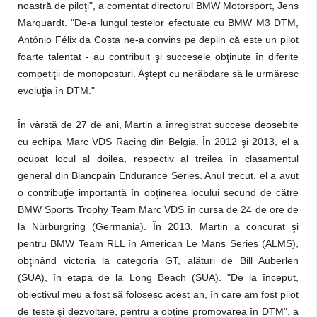
noastră de piloţi", a comentat directorul BMW Motorsport, Jens
Marquardt. "De-a lungul testelor efectuate cu BMW M3 DTM,
António Félix da Costa ne-a convins pe deplin că este un pilot
foarte talentat - au contribuit şi succesele obţinute în diferite
competiţii de monoposturi. Aştept cu nerăbdare să le urmăresc
evoluţia în DTM."
În vârstă de 27 de ani, Martin a înregistrat succese deosebite
cu echipa Marc VDS Racing din Belgia. În 2012 şi 2013, el a
ocupat locul al doilea, respectiv al treilea în clasamentul
general din Blancpain Endurance Series. Anul trecut, el a avut
o contribuţie importantă în obţinerea locului secund de către
BMW Sports Trophy Team Marc VDS în cursa de 24 de ore de
la Nürburgring (Germania). În 2013, Martin a concurat şi
pentru BMW Team RLL în American Le Mans Series (ALMS),
obţinând victoria la categoria GT, alături de Bill Auberlen
(SUA), în etapa de la Long Beach (SUA). "De la început,
obiectivul meu a fost să folosesc acest an, în care am fost pilot
de teste şi dezvoltare, pentru a obţine promovarea în DTM", a