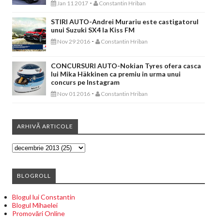
-
Jan 11 2017
Constantin Hriban
STIRI AUTO-Andrei Murariu este castigatorul
unui Suzuki SX4 la Kiss FM
-
Nov 29 2016
Constantin Hriban
CONCURSURI AUTO-Nokian Tyres ofera casca
lui Mika Häkkinen ca premiu in urma unui
concurs pe Instagram
-
Nov 01 2016
Constantin Hriban
ARHIVĂ ARTICOLE
BLOGROLL
Blogul lui Constantin
Blogul Mihaelei
Promovări Online