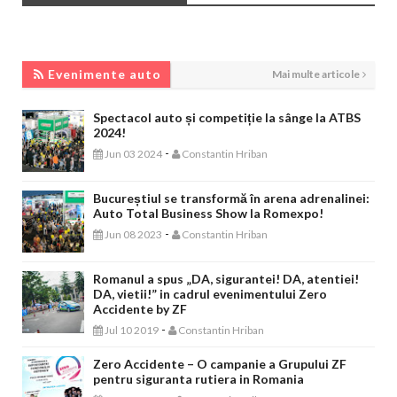
EVENIMENTE AUTO
Evenimente auto
Mai multe articole
Spectacol auto și competiție la sânge la ATBS
2024!
-
Jun 03 2024
Constantin Hriban
Bucureștiul se transformă în arena adrenalinei:
Auto Total Business Show la Romexpo!
-
Jun 08 2023
Constantin Hriban
Romanul a spus „DA, sigurantei! DA, atentiei!
DA, vietii!” in cadrul evenimentului Zero
Accidente by ZF
-
Jul 10 2019
Constantin Hriban
Zero Accidente – O campanie a Grupului ZF
pentru siguranta rutiera in Romania