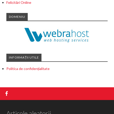
Felicitări Online
DOMENIU
INFORMAȚII UTILE
Politica de confidențialitate
Articole aleatorii