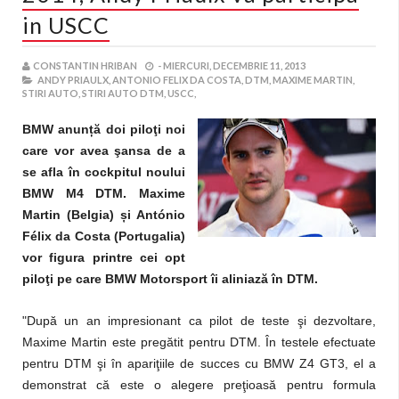
in USCC
CONSTANTIN HRIBAN
-
MIERCURI, DECEMBRIE 11, 2013
ANDY PRIAULX,
ANTONIO FELIX DA COSTA,
DTM,
MAXIME MARTIN,
STIRI AUTO,
STIRI AUTO DTM,
USCC,
BMW anun
ț
ă doi piloţi noi
care vor avea şansa de a
se afla în cockpitul noului
BMW M4 DTM. Maxime
Martin (Belgia)
ș
i António
Félix da Costa (Portugalia)
vor figura printre cei opt
piloţi pe care BMW Motorsport îi aliniază în DTM.
"După un an impresionant ca pilot de teste şi dezvoltare,
Maxime Martin este pregătit pentru DTM. În testele efectuate
pentru DTM şi în apariţiile de succes cu BMW Z4 GT3, el a
demonstrat că este o alegere preţioasă pentru formula