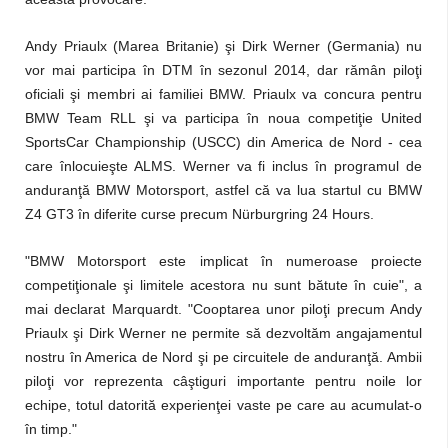
Andy Priaulx (Marea Britanie) şi Dirk Werner (Germania) nu
vor mai participa în DTM în sezonul 2014, dar rămân piloţi
oficiali şi membri ai familiei BMW. Priaulx va concura pentru
BMW Team RLL şi va participa în noua competiţie United
SportsCar Championship (USCC) din America de Nord - cea
care înlocuieşte ALMS. Werner va fi inclus în programul de
anduranţă BMW Motorsport, astfel că va lua startul cu BMW
Z4 GT3 în diferite curse precum Nürburgring 24 Hours.
"BMW Motorsport este implicat în numeroase proiecte
competiţionale şi limitele acestora nu sunt bătute în cuie", a
mai declarat Marquardt. "Cooptarea unor piloţi precum Andy
Priaulx şi Dirk Werner ne permite să dezvoltăm angajamentul
nostru în America de Nord şi pe circuitele de anduranţă. Ambii
piloţi vor reprezenta câştiguri importante pentru noile lor
echipe, totul datorită experienţei vaste pe care au acumulat-o
în timp."