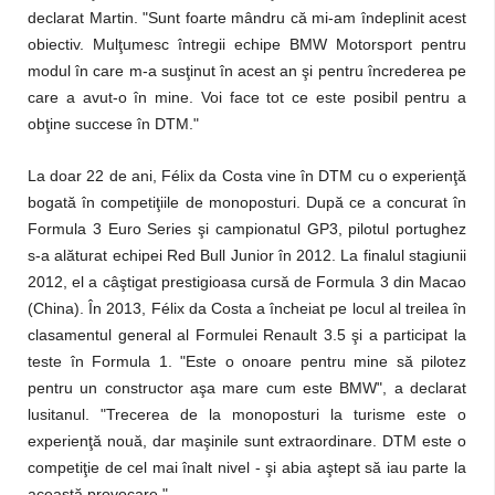
declarat Martin. "Sunt foarte mândru că mi-am îndeplinit acest
obiectiv. Mulţumesc întregii echipe BMW Motorsport pentru
modul în care m-a susţinut în acest an şi pentru încrederea pe
care a avut-o în mine. Voi face tot ce este posibil pentru a
obţine succese în DTM."
La doar 22 de ani, Félix da Costa vine în DTM cu o experienţă
bogată în competiţiile de monoposturi. După ce a concurat în
Formula 3 Euro Series şi campionatul GP3, pilotul portughez
s-a alăturat echipei Red Bull Junior în 2012. La finalul stagiunii
2012, el a câştigat prestigioasa cursă de Formula 3 din Macao
(China). În 2013, Félix da Costa a încheiat pe locul al treilea în
clasamentul general al Formulei Renault 3.5 şi a participat la
teste în Formula 1. "Este o onoare pentru mine să pilotez
pentru un constructor aşa mare cum este BMW", a declarat
lusitanul. "Trecerea de la monoposturi la turisme este o
experienţă nouă, dar maşinile sunt extraordinare. DTM este o
competiţie de cel mai înalt nivel - şi abia aştept să iau parte la
această provocare."