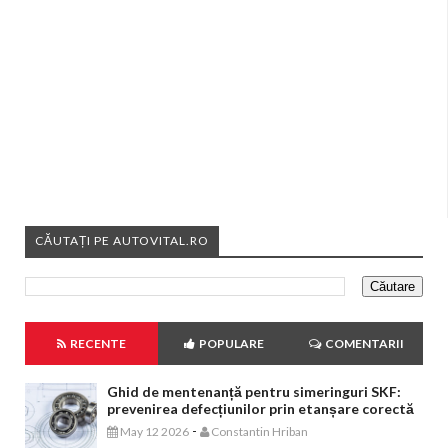
CĂUTAȚI PE AUTOVITAL.RO
RECENTE
POPULARE
COMENTARII
Ghid de mentenanță pentru simeringuri SKF:
prevenirea defecțiunilor prin etanșare corectă
-
May 12 2026
Constantin Hriban