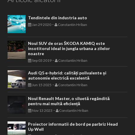
Tendintele din industria auto
-
Jan 29 2020
Constantin Hriban
Noul SUV de oras ŠKODA KAMIQ este
insotitorul ideal in jungla urbana a zilelor
noastre
-
Sep 03 2019
Constantin Hriban
Audi Q5 e-hybrid: calități polivalente și
autonomie electrică excelentă
-
Jun 15 2025
Constantin Hriban
Noul Renault Master, o siluetă regândită
pentru mai multă eficiență
-
Nov 13 2023
Constantin Hriban
Proiector informatii de bord pe parbriz Head
Up Well