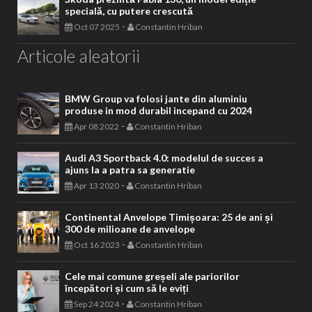
specială, cu putere crescută
-
Oct 07 2025
Constantin Hriban
Articole aleatorii
BMW Group va folosi jante din aluminiu
produse in mod durabil incepand cu 2024
-
Apr 08 2022
Constantin Hriban
Audi A3 Sportback 4.0: modelul de succes a
ajuns la a patra sa generatie
-
Apr 13 2020
Constantin Hriban
Continental Anvelope Timișoara: 25 de ani și
300 de milioane de anvelope
-
Oct 16 2023
Constantin Hriban
Cele mai comune greșeli ale pariorilor
începători și cum să le eviți
-
Sep 24 2024
Constantin Hriban