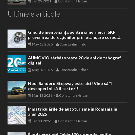
-
Jan 29 2021
Constantin Hriban
Ultimele articole
Ghid de mentenanță pentru simeringuri SKF:
prevenirea defecțiunilor prin etanșare corectă
-
May 12 2026
Constantin Hriban
AUMOVIO sărbătorește 20 de ani de tahograf
digital
-
May 02 2026
Constantin Hriban
Noul Sandero Stepway este aici! Vino să îl
descoperi și să îl testezi!
-
Mar 13 2026
Constantin Hriban
Înmatriculările de autoturisme în Romania în
anul 2025
-
Jan 11 2026
Constantin Hriban
Škoda prezintă Fabia 130, un model ediție