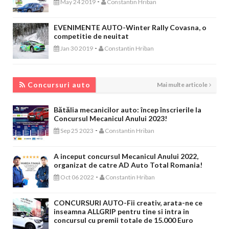
-
May 24 2019
Constantin Hriban
EVENIMENTE AUTO-Winter Rally Covasna, o
competitie de neuitat
-
Jan 30 2019
Constantin Hriban
CONCURSURI AUTO
Concursuri auto
Mai multe articole
Bătălia mecanicilor auto: încep înscrierile la
Concursul Mecanicul Anului 2023!
-
Sep 25 2023
Constantin Hriban
A inceput concursul Mecanicul Anului 2022,
organizat de catre AD Auto Total Romania!
-
Oct 06 2022
Constantin Hriban
CONCURSURI AUTO-Fii creativ, arata-ne ce
inseamna ALLGRIP pentru tine si intra in
concursul cu premii totale de 15.000 Euro