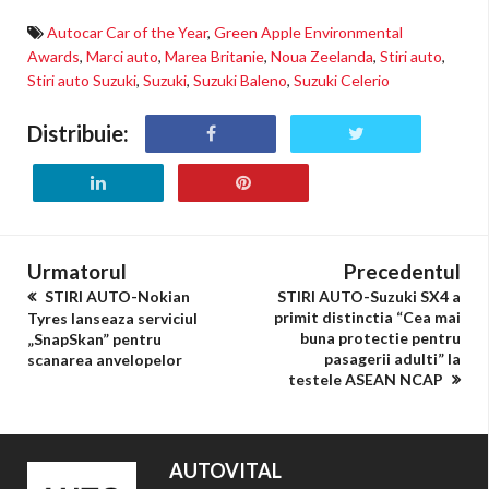
Autocar Car of the Year
,
Green Apple Environmental
Awards
,
Marci auto
,
Marea Britanie
,
Noua Zeelanda
,
Stiri auto
,
Stiri auto Suzuki
,
Suzuki
,
Suzuki Baleno
,
Suzuki Celerio
Distribuie:
Urmatorul
Precedentul
STIRI AUTO-Nokian
STIRI AUTO-Suzuki SX4 a
primit distinctia “Cea mai
Tyres lanseaza serviciul
buna protectie pentru
„SnapSkan” pentru
pasagerii adulti” la
scanarea anvelopelor
testele ASEAN NCAP
AUTOVITAL