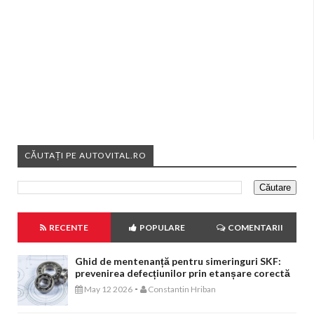
CĂUTAȚI PE AUTOVITAL.RO
RECENTE
POPULARE
COMENTARII
Ghid de mentenanță pentru simeringuri SKF:
prevenirea defecțiunilor prin etanșare corectă
-
May 12 2026
Constantin Hriban