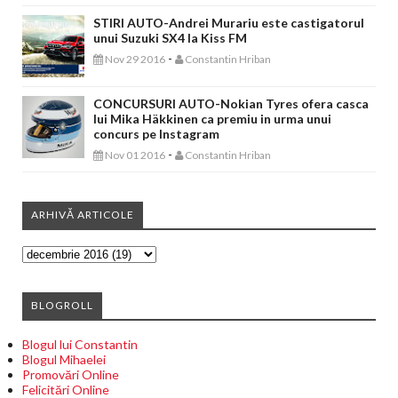
STIRI AUTO-Andrei Murariu este castigatorul
unui Suzuki SX4 la Kiss FM
-
Nov 29 2016
Constantin Hriban
CONCURSURI AUTO-Nokian Tyres ofera casca
lui Mika Häkkinen ca premiu in urma unui
concurs pe Instagram
-
Nov 01 2016
Constantin Hriban
ARHIVĂ ARTICOLE
BLOGROLL
Blogul lui Constantin
Blogul Mihaelei
Promovări Online
Felicitări Online