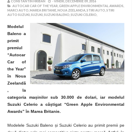
CONSTANTIN HRIBAN
-
VINERI, DECEMBRIE 09, 2016
AUTOCAR CAR OF THE YEAR,
GREEN APPLE ENVIRONMENTAL AWARDS,
MARCI AUTO,
MAREA BRITANIE,
NOUA ZEELANDA,
STIRI AUTO,
STIRI
AUTO SUZUKI,
SUZUKI,
SUZUKI BALENO,
SUZUKI CELERIO,
Modelul
Baleno a
primit
premiul
“Autocar
Car of
the Year”
în Noua
Zeelandă
, la
categoria mașinilor sub 30.000 de dolari, iar modelul
Suzuki Celerio a câștigat “Green Apple Environmental
Awards” în Marea Britanie.
Modelele Suzuki Baleno și Suzuki Celerio au primit premii pe