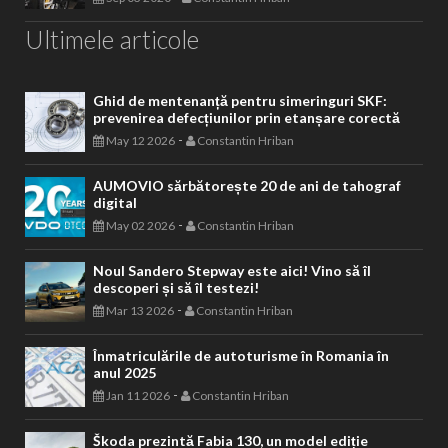
Ultimele articole
Ghid de mentenanță pentru simeringuri SKF:
prevenirea defecțiunilor prin etanșare corectă
-
May 12 2026
Constantin Hriban
AUMOVIO sărbătorește 20 de ani de tahograf
digital
-
May 02 2026
Constantin Hriban
Noul Sandero Stepway este aici! Vino să îl
descoperi și să îl testezi!
-
Mar 13 2026
Constantin Hriban
Înmatriculările de autoturisme în Romania în
anul 2025
-
Jan 11 2026
Constantin Hriban
Škoda prezintă Fabia 130, un model ediție