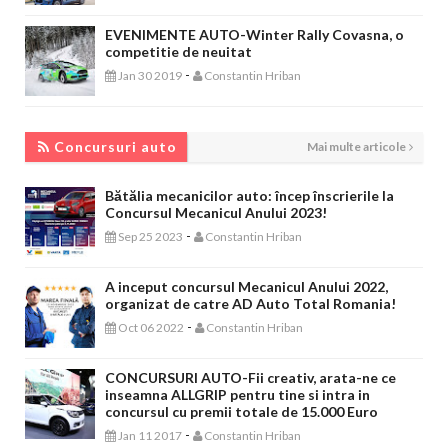
EVENIMENTE AUTO-Winter Rally Covasna, o
competitie de neuitat
-
Jan 30 2019
Constantin Hriban
CONCURSURI AUTO
Concursuri auto
Mai multe articole
Bătălia mecanicilor auto: încep înscrierile la
Concursul Mecanicul Anului 2023!
-
Sep 25 2023
Constantin Hriban
A inceput concursul Mecanicul Anului 2022,
organizat de catre AD Auto Total Romania!
-
Oct 06 2022
Constantin Hriban
CONCURSURI AUTO-Fii creativ, arata-ne ce
inseamna ALLGRIP pentru tine si intra in
concursul cu premii totale de 15.000 Euro
-
Jan 11 2017
Constantin Hriban