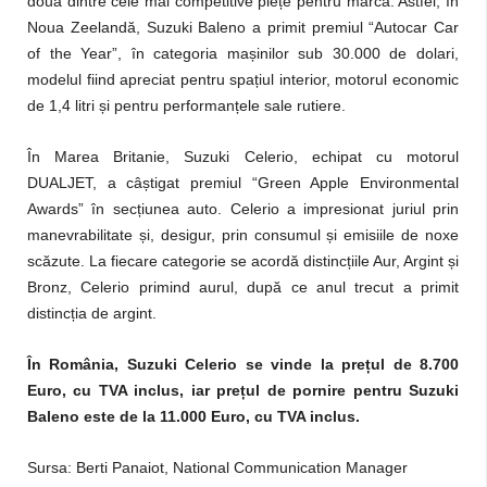
două dintre cele mai competitive piețe pentru marcă. Astfel, în
Noua Zeelandă, Suzuki Baleno a primit premiul “Autocar Car
of the Year”, în categoria mașinilor sub 30.000 de dolari,
modelul fiind apreciat pentru spațiul interior, motorul economic
de 1,4 litri și pentru performanțele sale rutiere.
În Marea Britanie, Suzuki Celerio, echipat cu motorul
DUALJET, a câștigat premiul “Green Apple Environmental
Awards” în secțiunea auto. Celerio a impresionat juriul prin
manevrabilitate și, desigur, prin consumul și emisiile de noxe
scăzute. La fiecare categorie se acordă distincțiile Aur, Argint și
Bronz, Celerio primind aurul, după ce anul trecut a primit
distincția de argint.
În România, Suzuki Celerio se vinde la prețul de 8.700
Euro, cu TVA inclus, iar prețul de pornire pentru Suzuki
Baleno este de la 11.000 Euro, cu TVA inclus.
Sursa: Berti Panaiot, National Communication Manager