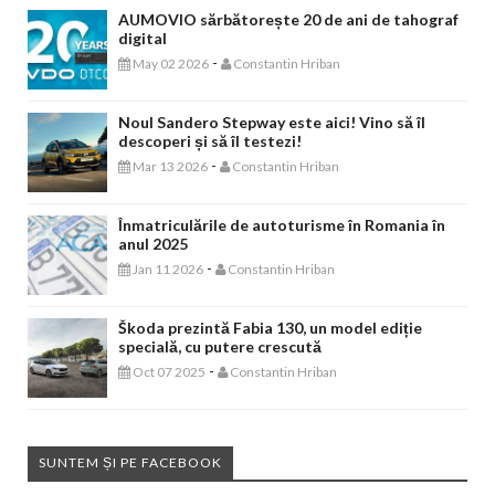
AUMOVIO sărbătorește 20 de ani de tahograf
digital
-
May 02 2026
Constantin Hriban
Noul Sandero Stepway este aici! Vino să îl
descoperi și să îl testezi!
-
Mar 13 2026
Constantin Hriban
Înmatriculările de autoturisme în Romania în
anul 2025
-
Jan 11 2026
Constantin Hriban
Škoda prezintă Fabia 130, un model ediție
specială, cu putere crescută
-
Oct 07 2025
Constantin Hriban
SUNTEM ȘI PE FACEBOOK