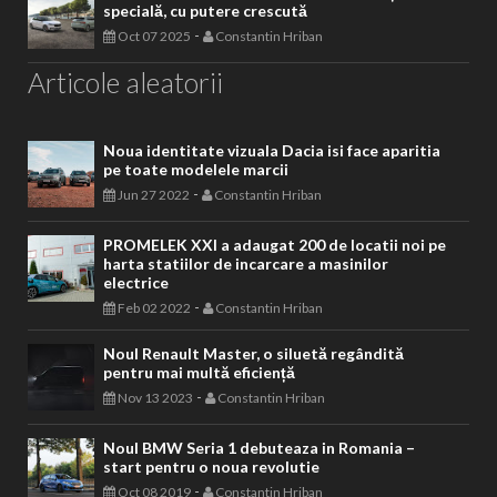
specială, cu putere crescută
-
Oct 07 2025
Constantin Hriban
Articole aleatorii
Noua identitate vizuala Dacia isi face aparitia
pe toate modelele marcii
-
Jun 27 2022
Constantin Hriban
PROMELEK XXI a adaugat 200 de locatii noi pe
harta statiilor de incarcare a masinilor
electrice
-
Feb 02 2022
Constantin Hriban
Noul Renault Master, o siluetă regândită
pentru mai multă eficiență
-
Nov 13 2023
Constantin Hriban
Noul BMW Seria 1 debuteaza in Romania –
start pentru o noua revolutie
-
Oct 08 2019
Constantin Hriban