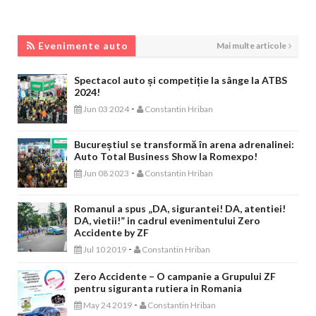
EVENIMENTE AUTO
Evenimente auto
Mai multe articole
Spectacol auto și competiție la sânge la ATBS
2024!
-
Jun 03 2024
Constantin Hriban
Bucureștiul se transformă în arena adrenalinei:
Auto Total Business Show la Romexpo!
-
Jun 08 2023
Constantin Hriban
Romanul a spus „DA, sigurantei! DA, atentiei!
DA, vietii!” in cadrul evenimentului Zero
Accidente by ZF
-
Jul 10 2019
Constantin Hriban
Zero Accidente – O campanie a Grupului ZF
pentru siguranta rutiera in Romania
-
May 24 2019
Constantin Hriban