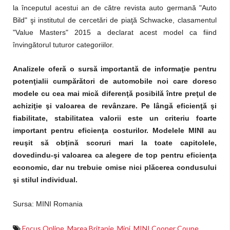
la începutul acestui an de către revista auto germană "Auto
Bild" şi institutul de cercetări de piaţă Schwacke, clasamentul
"Value Masters" 2015 a declarat acest model ca fiind
învingătorul tuturor categoriilor.
Analizele oferă o sursă importantă de informaţie pentru
potenţialii cumpărători de automobile noi care doresc
modele cu cea mai mică diferenţă posibilă între preţul de
achiziţie şi valoarea de revânzare. Pe lângă eficienţă şi
fiabilitate, stabilitatea valorii este un criteriu foarte
important pentru eficienţa costurilor. Modelele MINI au
reuşit să obţină scoruri mari la toate capitolele,
dovedindu-şi valoarea ca alegere de top pentru eficienţa
economic, dar nu trebuie omise nici plăcerea condusului
şi stilul individual.
Sursa: MINI Romania
Focus Online
,
Marea Britanie
,
Mini
,
MINI Cooper Coupe
,