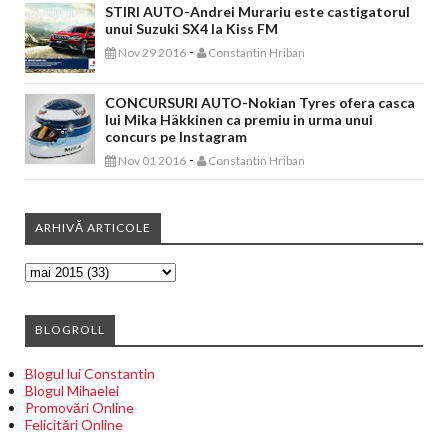
STIRI AUTO-Andrei Murariu este castigatorul
unui Suzuki SX4 la Kiss FM
-
Nov 29 2016
Constantin Hriban
CONCURSURI AUTO-Nokian Tyres ofera casca
lui Mika Häkkinen ca premiu in urma unui
concurs pe Instagram
-
Nov 01 2016
Constantin Hriban
ARHIVĂ ARTICOLE
BLOGROLL
Blogul lui Constantin
Blogul Mihaelei
Promovări Online
Felicitări Online