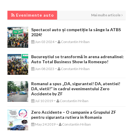
EVENIMENTE AUTO
Evenimente auto
Mai multe articole
Spectacol auto și competiție la sânge la ATBS
2024!
-
Jun 03 2024
Constantin Hriban
Bucureștiul se transformă în arena adrenalinei:
Auto Total Business Show la Romexpo!
-
Jun 08 2023
Constantin Hriban
Romanul a spus „DA, sigurantei! DA, atentiei!
DA, vietii!” in cadrul evenimentului Zero
Accidente by ZF
-
Jul 10 2019
Constantin Hriban
Zero Accidente – O campanie a Grupului ZF
pentru siguranta rutiera in Romania
-
May 24 2019
Constantin Hriban