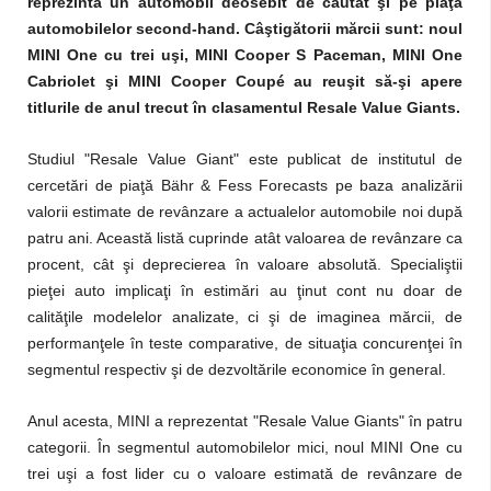
reprezintă un automobil deosebit de căutat şi pe piaţa
automobilelor second-hand. Câştigătorii mărcii sunt: noul
MINI One cu trei uşi, MINI Cooper S Paceman, MINI One
Cabriolet şi MINI Cooper Coupé au reuşit să-şi apere
titlurile de anul trecut în clasamentul Resale Value Giants.
Studiul "Resale Value Giant" este publicat de institutul de
cercetări de piaţă Bähr & Fess Forecasts pe baza analizării
valorii estimate de revânzare a actualelor automobile noi după
patru ani. Această listă cuprinde atât valoarea de revânzare ca
procent, cât şi deprecierea în valoare absolută. Specialiştii
pieţei auto implicaţi în estimări au ţinut cont nu doar de
calităţile modelelor analizate, ci şi de imaginea mărcii, de
performanţele în teste comparative, de situaţia concurenţei în
segmentul respectiv şi de dezvoltările economice în general.
Anul acesta, MINI a reprezentat "Resale Value Giants" în patru
categorii. În segmentul automobilelor mici, noul MINI One cu
trei uşi a fost lider cu o valoare estimată de revânzare de