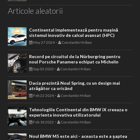
Articole aleatorii
Continental implementează pentru mașină
sistemul inovativ de calcul avansat (HPC)
-
May 27 2024
Constantin Hriban
Record pe circuitul de la Nürburgring pentru
noul Porsche Panamera echipat cu Michelin
-
Sep 03 2020
Constantin Hriban
Dacia prezintă Noul Spring, cu un design mai
atrăgător ca oricând
-
Feb 22 2024
Constantin Hriban
Tehnologiile Continental din BMW iX creeaza o
experienta inovativa utilizatorului
-
Feb 18 2022
Constantin Hriban
Noul BMW M5 este aici - aceasta este a șaptea