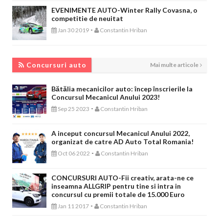
EVENIMENTE AUTO-Winter Rally Covasna, o
competitie de neuitat
-
Jan 30 2019
Constantin Hriban
CONCURSURI AUTO
Concursuri auto
Mai multe articole
Bătălia mecanicilor auto: încep înscrierile la
Concursul Mecanicul Anului 2023!
-
Sep 25 2023
Constantin Hriban
A inceput concursul Mecanicul Anului 2022,
organizat de catre AD Auto Total Romania!
-
Oct 06 2022
Constantin Hriban
CONCURSURI AUTO-Fii creativ, arata-ne ce
inseamna ALLGRIP pentru tine si intra in
concursul cu premii totale de 15.000 Euro
-
Jan 11 2017
Constantin Hriban