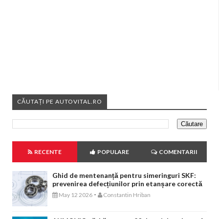
CĂUTAȚI PE AUTOVITAL.RO
RECENTE
POPULARE
COMENTARII
Ghid de mentenanță pentru simeringuri SKF:
prevenirea defecțiunilor prin etanșare corectă
-
May 12 2026
Constantin Hriban