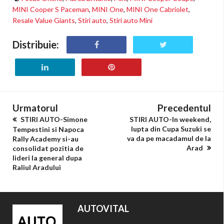
MINI Cooper S Paceman
,
MINI One
,
MINI One Cabriolet
,
Resale Value Giants
,
Stiri auto
,
Stiri auto Mini
Distribuie:
Urmatorul
Precedentul
STIRI AUTO-Simone
STIRI AUTO-In weekend,
lupta din Cupa Suzuki se
Tempestini si Napoca
va da pe macadamul de la
Rally Academy si-au
Arad
consolidat pozitia de
lideri la general dupa
Raliul Aradului
AUTOVITAL