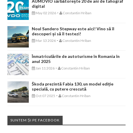
AUMOVIO sărbătorește 20 de ani de tahograf
digital
-
May 02 2026
Constantin Hriban
Noul Sandero Stepway este aici! Vino să îl
descoperi și să îl testezi!
-
Mar 13 2026
Constantin Hriban
Înmatriculările de autoturisme în Romania în
anul 2025
-
Jan 11 2026
Constantin Hriban
Škoda prezintă Fabia 130, un model ediție
specială, cu putere crescută
-
Oct 07 2025
Constantin Hriban
SUNTEM ȘI PE FACEBOOK