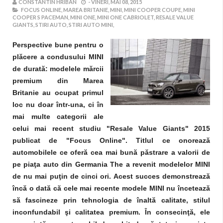
CONSTANTIN HRIBAN
-
VINERI, MAI 08, 2015
FOCUS ONLINE,
MAREA BRITANIE,
MINI,
MINI COOPER COUPE,
MINI
COOPER S PACEMAN,
MINI ONE,
MINI ONE CABRIOLET,
RESALE VALUE
GIANTS,
STIRI AUTO,
STIRI AUTO MINI,
Perspective bune pentru o
plăcere a condusului MINI
de durată: modelele mărcii
premium din Marea
Britanie au ocupat primul
loc nu doar într-una, ci în
mai multe categorii ale
celui mai recent studiu "Resale Value Giants" 2015
publicat de "Focus Online". Titlul ce onorează
automobilele ce oferă cea mai bună păstrare a valorii de
pe piaţa auto din Germania The a revenit modelelor MINI
de nu mai puţin de cinci ori. Acest succes demonstrează
încă o dată că cele mai recente modele MINI nu încetează
să fascineze prin tehnologia de înaltă calitate, stilul
inconfundabil şi calitatea premium. În consecinţă, ele