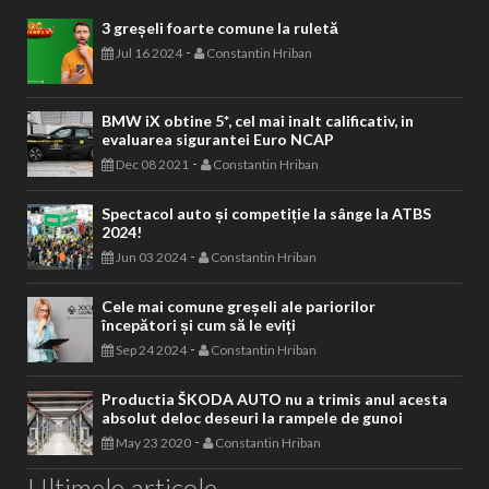
3 greșeli foarte comune la ruletă
-
Jul 16 2024
Constantin Hriban
BMW iX obtine 5*, cel mai inalt calificativ, in
evaluarea sigurantei Euro NCAP
-
Dec 08 2021
Constantin Hriban
Spectacol auto și competiție la sânge la ATBS
2024!
-
Jun 03 2024
Constantin Hriban
Cele mai comune greșeli ale pariorilor
începători și cum să le eviți
-
Sep 24 2024
Constantin Hriban
Productia ŠKODA AUTO nu a trimis anul acesta
absolut deloc deseuri la rampele de gunoi
-
May 23 2020
Constantin Hriban
Ultimele articole