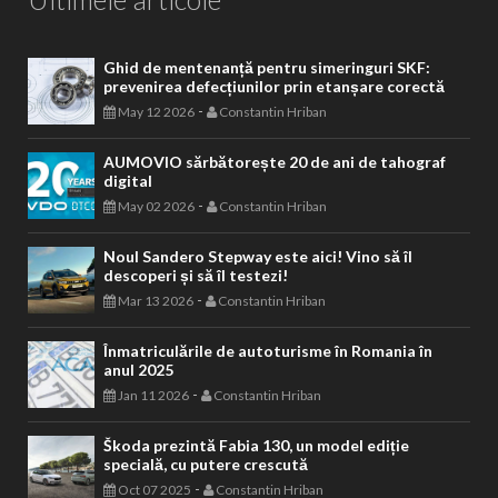
Ghid de mentenanță pentru simeringuri SKF:
prevenirea defecțiunilor prin etanșare corectă
-
May 12 2026
Constantin Hriban
AUMOVIO sărbătorește 20 de ani de tahograf
digital
-
May 02 2026
Constantin Hriban
Noul Sandero Stepway este aici! Vino să îl
descoperi și să îl testezi!
-
Mar 13 2026
Constantin Hriban
Înmatriculările de autoturisme în Romania în
anul 2025
-
Jan 11 2026
Constantin Hriban
Škoda prezintă Fabia 130, un model ediție
specială, cu putere crescută
-
Oct 07 2025
Constantin Hriban