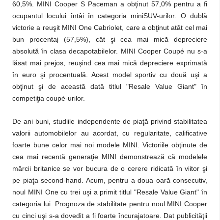
60,5%. MINI Cooper S Paceman a obţinut 57,0% pentru a fi
ocupantul locului întâi în categoria miniSUV-urilor. O dublă
victorie a reuşit MINI One Cabriolet, care a obţinut atât cel mai
bun procentaj (57,5%), cât şi cea mai mică depreciere
absolută în clasa decapotabilelor. MINI Cooper Coupé nu s-a
lăsat mai prejos, reuşind cea mai mică depreciere exprimată
în euro şi procentuală. Acest model sportiv cu două uşi a
obţinut şi de această dată titlul "Resale Value Giant" în
competiţia coupé-urilor.
De ani buni, studiile independente de piaţă privind stabilitatea
valorii automobilelor au acordat, cu regularitate, calificative
foarte bune celor mai noi modele MINI. Victoriile obţinute de
cea mai recentă generaţie MINI demonstrează că modelele
mărcii britanice se vor bucura de o cerere ridicată în viitor şi
pe piaţa second-hand. Acum, pentru a doua oară consecutiv,
noul MINI One cu trei uşi a primit titlul "Resale Value Giant" în
categoria lui. Prognoza de stabilitate pentru noul MINI Cooper
cu cinci uşi s-a dovedit a fi foarte încurajatoare. Dat publicităţii