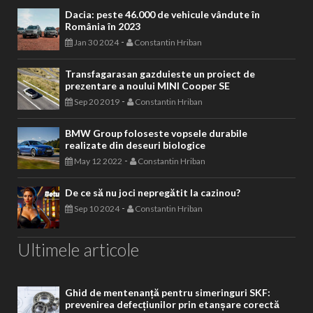
Dacia: peste 46.000 de vehicule vândute în
România în 2023
-
Jan 30 2024
Constantin Hriban
Transfagarasan gazduieste un proiect de
prezentare a noului MINI Cooper SE
-
Sep 20 2019
Constantin Hriban
BMW Group foloseste vopsele durabile
realizate din deseuri biologice
-
May 12 2022
Constantin Hriban
De ce să nu joci nepregătit la cazinou?
-
Sep 10 2024
Constantin Hriban
Ultimele articole
Ghid de mentenanță pentru simeringuri SKF:
prevenirea defecțiunilor prin etanșare corectă