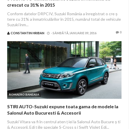
crescut cu 31% in 2015
Conform datelor DRPCIV, Suzuki România a înregistrat o cre ș
tere cu 31% a înmatriculărilor în 2015, numărul total de vehicule
Suzuki înm...
0
CONSTANTIN HRIBAN
-
SÂMBĂTĂ, IANUARIE 09, 2016
ROMAERO BANEASA
STIRI AUTO-Suzuki expune toata gama de modele la
Salonul Auto Bucuresti & Accesorii
Suzuki Vitara va fi în centrul aten ț iei la Salonul Auto Bucure ș ti
& Accesorii. Edi ț iile speciale S-Cross ș i Swift Violet Edi...