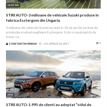
26 DE ANI
STIRI AUTO-3 milioane de vehicule Suzuki produse in
fabrica Esztergom din Ungaria
3 milioane de vehicule Suzuki au ieșit în 26 de ani de pe linia de
producție a uzinei maghiare Esztergom. Este o nouă piatră de
hotar, ca...
0
CONSTANTIN HRIBAN
-
JOI, APRILIE 20, 2017
2015
STIRI AUTO-1.995 de clienti au adoptat “stilul de