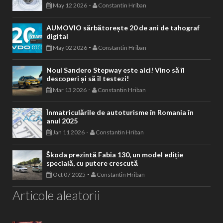
-
May 12 2026
Constantin Hriban
AUMOVIO sărbătorește 20 de ani de tahograf
digital
-
May 02 2026
Constantin Hriban
Noul Sandero Stepway este aici! Vino să îl
descoperi și să îl testezi!
-
Mar 13 2026
Constantin Hriban
Înmatriculările de autoturisme în Romania în
anul 2025
-
Jan 11 2026
Constantin Hriban
Škoda prezintă Fabia 130, un model ediție
specială, cu putere crescută
-
Oct 07 2025
Constantin Hriban
Articole aleatorii