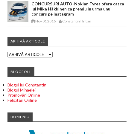
CONCURSURI AUTO-Nokian Tyres ofera casca
lui Mika Häkkinen ca premiu in urma unui
concurs pe Instagram
-
Nov 01 2016
Constantin Hriban
ARHIVĂ ARTICOLE
BLOGROLL
Blogul lui Constantin
Blogul Mihaelei
Promovări Online
Felicitări Online
DOMENIU