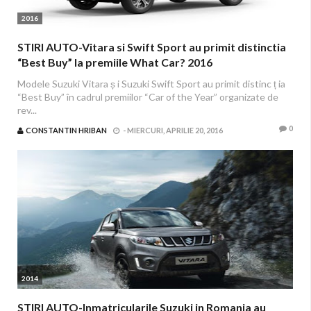
2016
STIRI AUTO-Vitara si Swift Sport au primit distinctia
“Best Buy” la premiile What Car? 2016
Modele Suzuki Vitara ș i Suzuki Swift Sport au primit distinc ț ia
“Best Buy” în cadrul premiilor “Car of the Year” organizate de
rev...
0
CONSTANTIN HRIBAN
-
MIERCURI, APRILIE 20, 2016
2014
STIRI AUTO-Inmatricularile Suzuki in Romania au