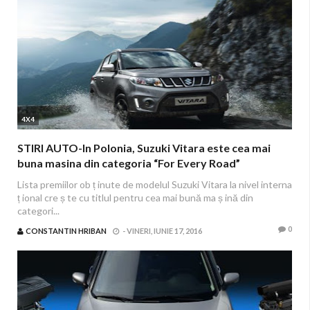
4X4
STIRI AUTO-In Polonia, Suzuki Vitara este cea mai
buna masina din categoria “For Every Road”
Lista premiilor ob ț inute de modelul Suzuki Vitara la nivel interna
ț ional cre ș te cu titlul pentru cea mai bună ma ș ină din
categori...
0
CONSTANTIN HRIBAN
-
VINERI, IUNIE 17, 2016