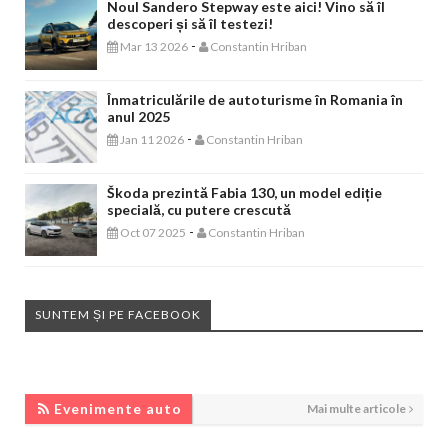
Noul Sandero Stepway este aici! Vino să îl
descoperi și să îl testezi!
-
Mar 13 2026
Constantin Hriban
Înmatriculările de autoturisme în Romania în
anul 2025
-
Jan 11 2026
Constantin Hriban
Škoda prezintă Fabia 130, un model ediție
specială, cu putere crescută
-
Oct 07 2025
Constantin Hriban
SUNTEM ȘI PE FACEBOOK
EVENIMENTE AUTO
Evenimente auto
Mai multe articole