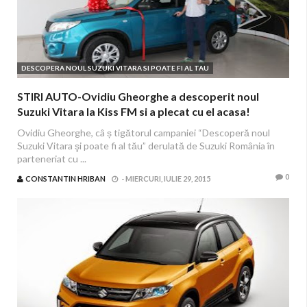
DESCOPERA NOUL SUZUKI VITARA SI POATE FI AL TAU
STIRI AUTO-Ovidiu Gheorghe a descoperit noul
Suzuki Vitara la Kiss FM si a plecat cu el acasa!
Ovidiu Gheorghe, câ ș tigătorul campaniei “Descoperă noul
Suzuki Vitara şi poate fi al tău” derulată de Suzuki România în
parteneriat cu ...
0
CONSTANTIN HRIBAN
-
MIERCURI, IULIE 29, 2015