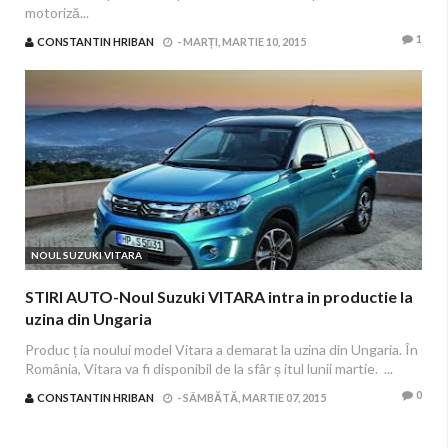
motoriză...
1
CONSTANTIN HRIBAN
-
MARȚI, MARTIE 10, 2015
NOUL SUZUKI VITARA
STIRI AUTO-Noul Suzuki VITARA intra in productie la
uzina din Ungaria
Produc ț ia noului model Vitara a demarat la uzina din Ungaria. În
România, Vitara va fi disponibil de la sfâr ș itul lunii martie. ...
0
CONSTANTIN HRIBAN
-
SÂMBĂTĂ, MARTIE 07, 2015