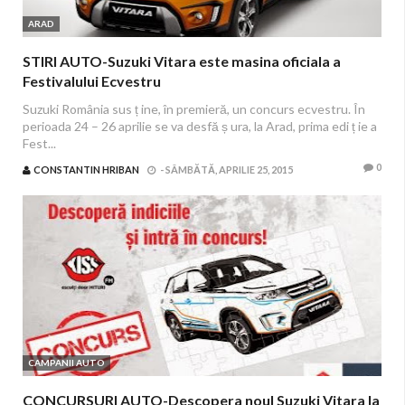
ARAD
STIRI AUTO-Suzuki Vitara este masina oficiala a
Festivalului Ecvestru
Suzuki România sus ț ine, în premieră, un concurs ecvestru. În
perioada 24 – 26 aprilie se va desfă ș ura, la Arad, prima edi ț ie a
Fest...
0
CONSTANTIN HRIBAN
-
SÂMBĂTĂ, APRILIE 25, 2015
CAMPANII AUTO
CONCURSURI AUTO-Descopera noul Suzuki Vitara la