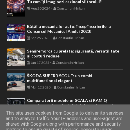
Tu cum îți imaginezi cazinoul viitorului?
-
Aug 20 2024
Constantin Hriban
Bătălia mecanicilor auto: încep înscrierile la
Concursul Mecanicul Anului 2023!
-
Sep 25 2023
Constantin Hriban
Semiremorca cu prelata: siguranță, versatilitate
și costuri reduse
-
Jan 17 2025
Constantin Hriban
ŠKODA SUPERB SCOUT: un combi
multifunctional elegant
-
Mar 12 2020
Constantin Hriban
Cumparatorii modelelor SCALA si KAMIQ
apreciaza sistemele de infotainment avansate
-
Apr 23 2020
Constantin Hriban
This site uses cookies from Google to deliver its services
and to analyze traffic. Your IP address and user-agent are
shared with Google along with performance and security
metrics to ensure quality of service, generate usage