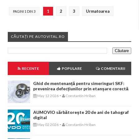
1
2
3
Urmatoarea
PAGINI 1 DIN 3
CĂUTAȚI PE AUTOVITAL.RO
RECENTE
POPULARE
COMENTARII
Ghid de mentenanță pentru simeringuri SKF:
prevenirea defecțiunilor prin etanșare corectă
-
May 12 2026
Constantin Hriban
AUMOVIO sărbătorește 20 de ani de tahograf
digital
-
May 02 2026
Constantin Hriban