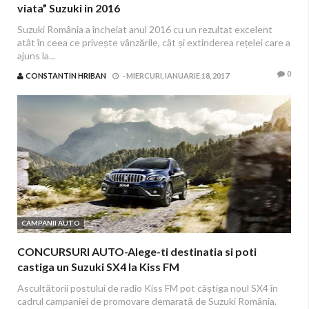
viata” Suzuki in 2016
Suzuki România a încheiat anul 2016 cu un rezultat excelent
atât în ceea ce privește vânzările, cât și extinderea rețelei care a
ajuns la...
0
CONSTANTIN HRIBAN
-
MIERCURI, IANUARIE 18, 2017
CAMPANII AUTO
CONCURSURI AUTO-Alege-ti destinatia si poti
castiga un Suzuki SX4 la Kiss FM
Ascultătorii postului de radio Kiss FM pot câștiga noul SX4 în
cadrul campaniei de promovare demarată de Suzuki România.