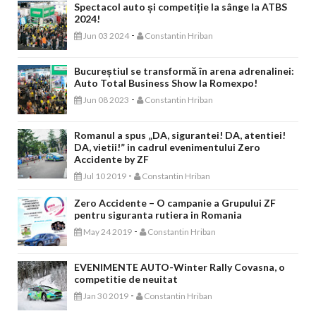
Spectacol auto și competiție la sânge la ATBS
2024!
-
Jun 03 2024
Constantin Hriban
Bucureștiul se transformă în arena adrenalinei:
Auto Total Business Show la Romexpo!
-
Jun 08 2023
Constantin Hriban
Romanul a spus „DA, sigurantei! DA, atentiei!
DA, vietii!” in cadrul evenimentului Zero
Accidente by ZF
-
Jul 10 2019
Constantin Hriban
Zero Accidente – O campanie a Grupului ZF
pentru siguranta rutiera in Romania
-
May 24 2019
Constantin Hriban
EVENIMENTE AUTO-Winter Rally Covasna, o
competitie de neuitat
-
Jan 30 2019
Constantin Hriban