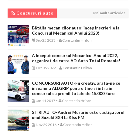
CONCURSURI AUTO
Concursuri auto
Mai multe articole
Bătălia mecanicilor auto: încep înscrierile la
Concursul Mecanicul Anului 2023!
-
Sep 25 2023
Constantin Hriban
A inceput concursul Mecanicul Anului 2022,
organizat de catre AD Auto Total Romania!
-
Oct 06 2022
Constantin Hriban
CONCURSURI AUTO-Fii creativ, arata-ne ce
inseamna ALLGRIP pentru tine si intra in
concursul cu premii totale de 15.000 Euro
-
Jan 11 2017
Constantin Hriban
STIRI AUTO-Andrei Murariu este castigatorul
unui Suzuki SX4 la Kiss FM
-
Nov 29 2016
Constantin Hriban