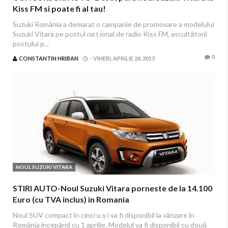
Kiss FM si poate fi al tau!
Suzuki România a demarat o campanie de promovare a modelului
Suzuki Vitara pe postul na ț ional de radio Kiss FM, ascultătorii
postului p...
0
CONSTANTIN HRIBAN
-
VINERI, APRILIE 24, 2015
NOUL SUZUKI VITARA
STIRI AUTO-Noul Suzuki Vitara porneste de la 14.100
Euro (cu TVA inclus) in Romania
Noul SUV compact în cinci u ș i va fi disponibil la vânzare în
România începând cu 1 aprilie. Modelul va fi disponibil cu două