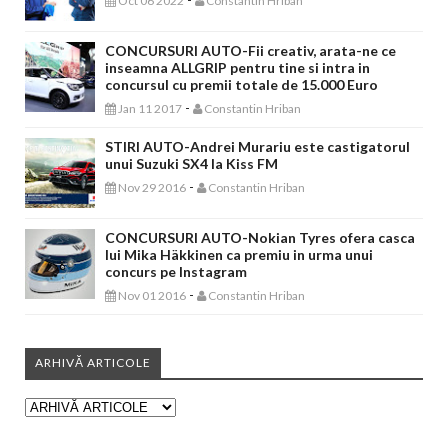
Oct 06 2022
Constantin Hriban
CONCURSURI AUTO-Fii creativ, arata-ne ce
inseamna ALLGRIP pentru tine si intra in
concursul cu premii totale de 15.000 Euro
-
Jan 11 2017
Constantin Hriban
STIRI AUTO-Andrei Murariu este castigatorul
unui Suzuki SX4 la Kiss FM
-
Nov 29 2016
Constantin Hriban
CONCURSURI AUTO-Nokian Tyres ofera casca
lui Mika Häkkinen ca premiu in urma unui
concurs pe Instagram
-
Nov 01 2016
Constantin Hriban
ARHIVĂ ARTICOLE