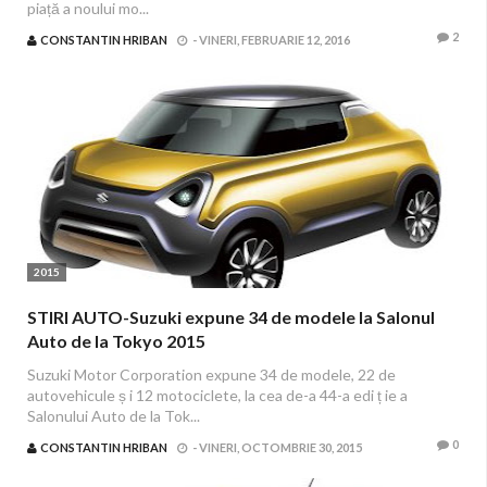
piață a noului mo...
2
CONSTANTIN HRIBAN
-
VINERI, FEBRUARIE 12, 2016
2015
STIRI AUTO-Suzuki expune 34 de modele la Salonul
Auto de la Tokyo 2015
Suzuki Motor Corporation expune 34 de modele, 22 de
autovehicule ș i 12 motociclete, la cea de-a 44-a edi ț ie a
Salonului Auto de la Tok...
0
CONSTANTIN HRIBAN
-
VINERI, OCTOMBRIE 30, 2015