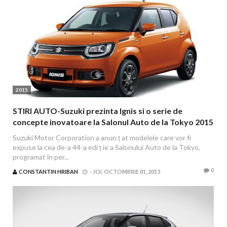
2015
STIRI AUTO-Suzuki prezinta Ignis si o serie de
concepte inovatoare la Salonul Auto de la Tokyo 2015
Suzuki Motor Corporation a anun ț at modelele care vor fi
expuse la cea de-a 44-a edi ț ie a Salonului Auto de la Tokyo,
programat în per...
0
CONSTANTIN HRIBAN
-
JOI, OCTOMBRIE 01, 2015