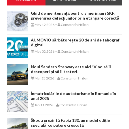
Ghid de mentenanță pentru simeringuri SKF:
prevenirea defecțiunilor prin etanșare corectă
-
May 12 2026
Constantin Hriban
AUMOVIO sărbătorește 20 de ani de tahograf
digital
-
May 02 2026
Constantin Hriban
Noul Sandero Stepway este aici! Vino să îl
descoperi și să îl testezi!
-
Mar 13 2026
Constantin Hriban
Înmatriculările de autoturisme în Romania în
anul 2025
-
Jan 11 2026
Constantin Hriban
Škoda prezintă Fabia 130, un model ediție
specială, cu putere crescută