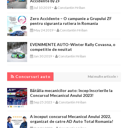
Accidente by ZF
-
Jul 10 2019
Constantin Hriban
Zero Accidente – O campanie a Grupului ZF
pentru siguranta rutiera in Romania
-
May 24 2019
Constantin Hriban
EVENIMENTE AUTO-Winter Rally Covasna, o
competitie de neuitat
-
Jan 30 2019
Constantin Hriban
CONCURSURI AUTO
Concursuri auto
Mai multe articole
Bătălia mecanicilor auto: încep înscrierile la
Concursul Mecanicul Anului 2023!
-
Sep 25 2023
Constantin Hriban
A inceput concursul Mecanicul Anului 2022,
organizat de catre AD Auto Total Romania!
-