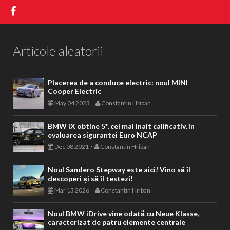
Articole aleatorii
Placerea de a conduce electric: noul MINI
Cooper Electric
-
May 04 2023
Constantin Hriban
BMW iX obtine 5*, cel mai inalt calificativ, in
evaluarea sigurantei Euro NCAP
-
Dec 08 2021
Constantin Hriban
Noul Sandero Stepway este aici! Vino să îl
descoperi și să îl testezi!
-
Mar 13 2026
Constantin Hriban
Noul BMW iDrive vine odată cu Neue Klasse,
caracterizat de patru elemente centrale