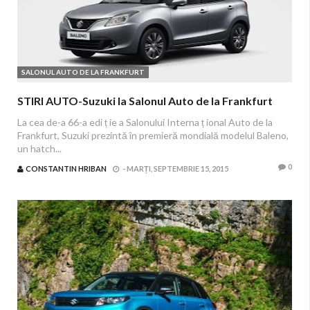
SALONUL AUTO DE LA FRANKFURT
STIRI AUTO-Suzuki la Salonul Auto de la Frankfurt
La cea de-a 66-a edi ț ie a Salonului Interna ț ional Auto de la
Frankfurt, Suzuki prezintă în premieră mondială modelul Baleno,
un hatch...
0
CONSTANTIN HRIBAN
-
MARȚI, SEPTEMBRIE 15, 2015