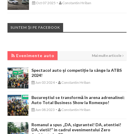
-
Oct 07 2025
Constantin Hriban
SUNTEM ȘI PE FACEBOOK
EVENIMENTE AUTO
Evenimente auto
Mai multe articole
Spectacol auto și competiție la sânge la ATBS
2024!
-
Jun 03 2024
Constantin Hriban
Bucureștiul se transformă în arena adrenalinei:
Auto Total Business Show la Romexpo!
-
Jun 08 2023
Constantin Hriban
Romanul a spus „DA, sigurantei! DA, atentiei!
DA, vietii!” in cadrul evenimentului Zero