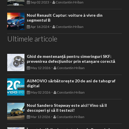
-
Sep 02 2023
Constantin Hriban
Noul Renault Captur: voiture à vivre din
segmentul B
-
Apr 16 2024
Constantin Hriban
Ultimele articole
Ghid de mentenanță pentru simeringuri SKF:
prevenirea defecțiunilor prin etanșare corectă
-
May 12 2026
Constantin Hriban
AUMOVIO sărbătorește 20 de ani de tahograf
digital
-
May 02 2026
Constantin Hriban
Noul Sandero Stepway este aici! Vino să îl
descoperi și să îl testezi!
-
Mar 13 2026
Constantin Hriban