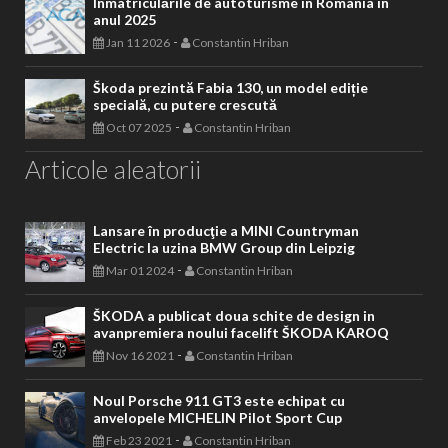
Înmatriculările de autoturisme în Romania în
anul 2025
-
Jan 11 2026
Constantin Hriban
Škoda prezintă Fabia 130, un model ediție
specială, cu putere crescută
-
Oct 07 2025
Constantin Hriban
Articole aleatorii
Lansare în producţie a MINI Countryman
Electric la uzina BMW Group din Leipzig
-
Mar 01 2024
Constantin Hriban
ŠKODA a publicat doua schite de design in
avanpremiera noului facelift ŠKODA KAROQ
-
Nov 16 2021
Constantin Hriban
Noul Porsche 911 GT3 este echipat cu
anvelopele MICHELIN Pilot Sport Cup
-
Feb 23 2021
Constantin Hriban