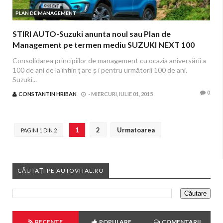
PLAN DE MANAGEMENT
STIRI AUTO-Suzuki anunta noul sau Plan de
Management pe termen mediu SUZUKI NEXT 100
(pentru perioada 2015 – 2019)
Consolidarea principiilor de management cu ocazia aniversării a
100 de ani de la înfiin ț are ș i pentru următorii 100 de ani.
Suzuki...
0
CONSTANTIN HRIBAN
-
MIERCURI, IULIE 01, 2015
1
2
Urmatoarea
PAGINI 1 DIN 2
CĂUTAȚI PE AUTOVITAL.RO
RECENTE
POPULARE
COMENTARII