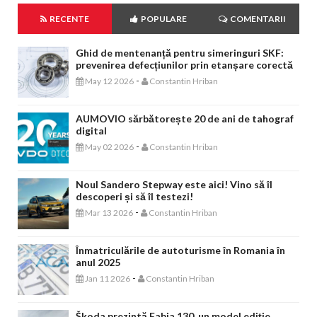
RECENTE
POPULARE
COMENTARII
Ghid de mentenanță pentru simeringuri SKF:
prevenirea defecțiunilor prin etanșare corectă
-
May 12 2026
Constantin Hriban
AUMOVIO sărbătorește 20 de ani de tahograf
digital
-
May 02 2026
Constantin Hriban
Noul Sandero Stepway este aici! Vino să îl
descoperi și să îl testezi!
-
Mar 13 2026
Constantin Hriban
Înmatriculările de autoturisme în Romania în
anul 2025
-
Jan 11 2026
Constantin Hriban
Škoda prezintă Fabia 130, un model ediție