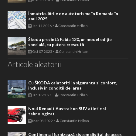
Înmatriculările de autoturisme în Romania în
anul 2025
-
Jan 11 2026
Constantin Hriban
Škoda prezintă Fabia 130, un model ediție
specială, cu putere crescută
-
Oct 07 2025
Constantin Hriban
Articole aleatorii
Cu ŠKODA calatoriti in siguranta si confort,
inclusiv in conditii de iarna
-
Jan 18 2021
Constantin Hriban
Noul Renault Austral: un SUV atletic si
tehnologizat
-
Mar 03 2022
Constantin Hriban
Continental furnizează sistem digital de acces