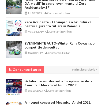
DA, vietii!” in cadrul evenimentului Zero
Accidente by ZF
-
Jul 10 2019
Constantin Hriban
Zero Accidente – O campanie a Grupului ZF
pentru siguranta rutiera in Romania
-
May 24 2019
Constantin Hriban
EVENIMENTE AUTO-Winter Rally Covasna, o
competitie de neuitat
-
Jan 30 2019
Constantin Hriban
CONCURSURI AUTO
Concursuri auto
Mai multe articole
Bătălia mecanicilor auto: încep înscrierile la
Concursul Mecanicul Anului 2023!
-
Sep 25 2023
Constantin Hriban
A inceput concursul Mecanicul Anului 2022,