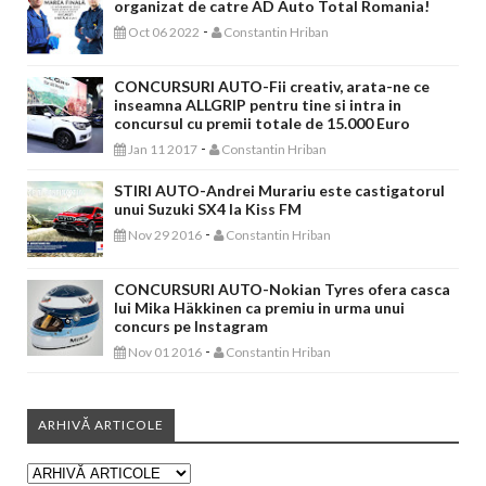
organizat de catre AD Auto Total Romania!
-
Oct 06 2022
Constantin Hriban
CONCURSURI AUTO-Fii creativ, arata-ne ce
inseamna ALLGRIP pentru tine si intra in
concursul cu premii totale de 15.000 Euro
-
Jan 11 2017
Constantin Hriban
STIRI AUTO-Andrei Murariu este castigatorul
unui Suzuki SX4 la Kiss FM
-
Nov 29 2016
Constantin Hriban
CONCURSURI AUTO-Nokian Tyres ofera casca
lui Mika Häkkinen ca premiu in urma unui
concurs pe Instagram
-
Nov 01 2016
Constantin Hriban
ARHIVĂ ARTICOLE