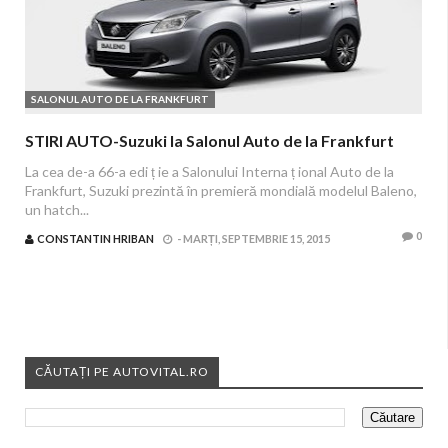
SALONUL AUTO DE LA FRANKFURT
STIRI AUTO-Suzuki la Salonul Auto de la Frankfurt
La cea de-a 66-a edi ț ie a Salonului Interna ț ional Auto de la
Frankfurt, Suzuki prezintă în premieră mondială modelul Baleno,
un hatch...
0
CONSTANTIN HRIBAN
-
MARȚI, SEPTEMBRIE 15, 2015
CĂUTAȚI PE AUTOVITAL.RO