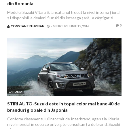
din Romania
Modelul Suzuki Vitara S, lansat anul trecut la nivel interna ț ional
ș i disponibil la dealerii Suzuki din întreaga ț ară, a câştigat ti...
0
CONSTANTIN HRIBAN
-
MIERCURI, IUNIE 15, 2016
JAPONIA
STIRI AUTO-Suzuki este in topul celor mai bune 40 de
branduri globale din Japonia
Conform clasamentului întocmit de Interbrand, agen ț ia lider la
nivel mondial în ceea ce prive ș te consultan ț a de brand, Suzuki