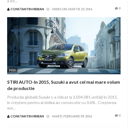
a int...
0
CONSTANTIN HRIBAN
-
MIERCURI, MARTIE 23, 2016
2015
STIRI AUTO-In 2015, Suzuki a avut cel mai mare volum
de productie
Producția globală Suzuki s-a ridicat la 3.034.081 unități în 2015,
în creștere pentru al doilea an consecutiv cu 0.6% . Creșterea
eur...
0
CONSTANTIN HRIBAN
-
MARȚI, FEBRUARIE 09, 2016