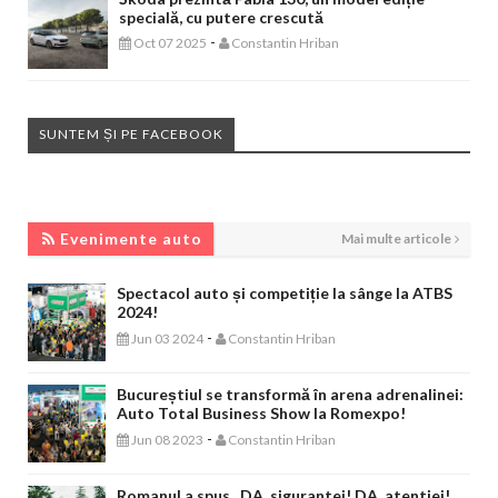
specială, cu putere crescută
-
Oct 07 2025
Constantin Hriban
SUNTEM ȘI PE FACEBOOK
EVENIMENTE AUTO
Evenimente auto
Mai multe articole
Spectacol auto și competiție la sânge la ATBS
2024!
-
Jun 03 2024
Constantin Hriban
Bucureștiul se transformă în arena adrenalinei:
Auto Total Business Show la Romexpo!
-
Jun 08 2023
Constantin Hriban
Romanul a spus „DA, sigurantei! DA, atentiei!