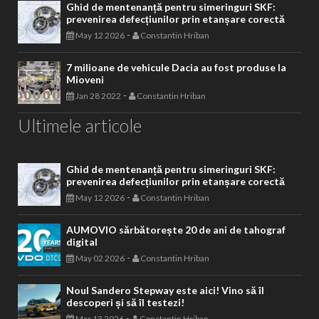
Ghid de mentenanță pentru simeringuri SKF:
prevenirea defecțiunilor prin etanșare corectă
-
May 12 2026
Constantin Hriban
7 milioane de vehicule Dacia au fost produse la
Mioveni
-
Jan 28 2022
Constantin Hriban
Ultimele articole
Ghid de mentenanță pentru simeringuri SKF:
prevenirea defecțiunilor prin etanșare corectă
-
May 12 2026
Constantin Hriban
AUMOVIO sărbătorește 20 de ani de tahograf
digital
-
May 02 2026
Constantin Hriban
Noul Sandero Stepway este aici! Vino să îl
descoperi și să îl testezi!
-
Mar 13 2026
Constantin Hriban