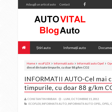
Adaugă un articol auto
Contact
Știri auto
Informații auto
Documen
Home
ecoFLEX
Informatii auto
Informatii auto Opel
Op
diesel din toate timpurile, cu doar 88 g/km CO2
INFORMATII AUTO-Cel mai cu
timpurile, cu doar 88 g/km 
CONSTANTIN HRIBAN
-
LUNI, OCTOMBRIE 15, 2012
ECOFLEX,
INFORMATII AUTO,
INFORMATII AUTO OPEL,
OPEL,
O