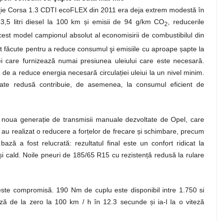
aţie Corsa 1.3 CDTI ecoFLEX din 2011 era deja extrem modestă în
 3,5 litri diesel la 100 km și emisii de 94 g/km CO
, reducerile
2
cest model campionul absolut al economisirii de combustibilul din
st făcute pentru a reduce consumul şi emisiile cu aproape șapte la
i care furnizează numai presiunea uleiului care este necesară.
 de a reduce energia necesară circulației uleiui la un nivel minim.
zitate redusă contribuie, de asemenea, la consumul eficient de
noua generație de transmisii manuale dezvoltate de Opel, care
ii au realizat o reducere a forțelor de frecare și schimbare, precum
ază a fost relucrată: rezultatul final este un confort ridicat la
 și cald. Noile pneuri de 185/65 R15 cu rezistență redusă la rulare
ste compromisă. 190 Nm de cuplu este disponibil intre 1.750 si
ă de la zero la 100 km / h în 12.3 secunde și ia-l la o viteză