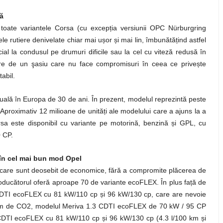
lă
 toate variantele Corsa (cu excepția versiunii OPC Nürburgring
 rutiere denivelate chiar mai ușor și mai lin, îmbunătățind astfel
al la condusul pe drumuri dificile sau la cel cu viteză redusă în
re de un şasiu care nu face compromisuri în ceea ce privește
abil.
duală în Europa de 30 de ani. În prezent, modelul reprezintă peste
. Aproximativ 12 milioane de unități ale modelului care a ajuns la a
sa este disponibil cu variante pe motorină, benzină și GPL, cu
 CP.
 în cel mai bun mod Opel
are sunt deosebit de economice, fără a compromite plăcerea de
oducătorul oferă aproape 70 de variante ecoFLEX. În plus față de
CDTI ecoFLEX cu 81 kW/110 cp și 96 kW/130 cp, care are nevoie
 / km de CO2, modelul Meriva 1.3 CDTI ecoFLEX de 70 kW / 95 CP
0 CDTI ecoFLEX cu 81 kW/110 cp și 96 kW/130 cp (4.3 l/100 km și