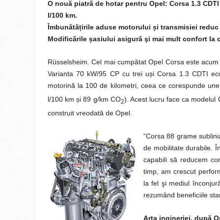
O nouă piatră de hotar pentru Opel: Corsa 1.3 CD
l/100 km.
Îmbunătă
ț
irile aduse motorului
ș
i transmisiei redu
Modificările
ș
asiului asigură şi mai mult confort la
Rüsselsheim. Cel mai cumpătat Opel Corsa este acum c
Varianta 70 kW/95 CP cu trei uși Corsa 1.3 CDTI eco
motorină la 100 de kilometri, ceea ce corespunde une
l/100 km și 89 g/km CO
). Acest lucru face ca modelul
2
construit vreodată de Opel.
"Corsa 88 grame sublinia
de mobilitate durabile. 
capabili să reducem con
timp, am crescut perform
la fel şi mediul înconju
rezumând beneficiile sta
Arta ingineriei, după 