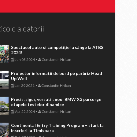
icole aleatorii
Spectacol auto și competiție la sânge la ATBS
2024!
-
Jun 03 2024
Constantin Hriban
Proiector informatii de bord pe parbriz Head
Up Well
-
Jan 29 2021
Constantin Hriban
Precis, sigur, versatil: noul BMW X3 parcurge
etapele testelor dinamice
-
Apr 22 2024
Constantin Hriban
Continental Entry Training Program – start la
inscrieri la Timisoara