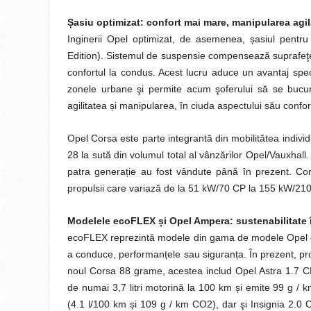
Ș
asiu optimizat: confort mai mare, manipularea agi
Inginerii Opel optimizat, de asemenea, șasiul pentru
Edition). Sistemul de suspensie compensează suprafeţele
confortul la condus. Acest lucru aduce un avantaj speci
zonele urbane şi permite acum şoferului să se bucu
agilitatea și manipularea, în ciuda aspectului său confort
Opel Corsa este parte integrantă din mobilitătea indivi
28 la sută din volumul total al vânzărilor Opel/Vauxhall
patra generație au fost vândute până în prezent. Cor
propulsii care variază de la 51 kW/70 CP la 155 kW/210
Modelele ecoFLEX
ș
i Opel Ampera: sustenabilitate
ecoFLEX reprezintă modele din gama de modele Opel c
a conduce, performanțele sau siguranța. În prezent, pr
noul Corsa 88 grame, acestea includ Opel Astra 1.7 
de numai 3,7 litri motorină la 100 km și emite 99 g
(4.1 l/100 km și 109 g / km CO2), dar şi Insignia 2.