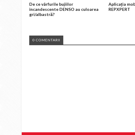
De ce vârfurile bujiilor
Aplicația mob
incandescente DENSO au culoarea
REPXPERT
gri/albastră?
0 COMENTARII