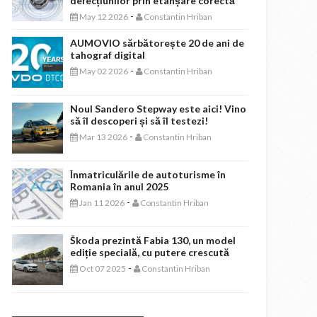
defecțiunilor prin etanșare corectă
-
May 12 2026
Constantin Hriban
AUMOVIO sărbătorește 20 de ani de
tahograf digital
-
May 02 2026
Constantin Hriban
Noul Sandero Stepway este aici! Vino
să îl descoperi și să îl testezi!
-
Mar 13 2026
Constantin Hriban
Înmatriculările de autoturisme în
Romania în anul 2025
-
Jan 11 2026
Constantin Hriban
Škoda prezintă Fabia 130, un model
ediție specială, cu putere crescută
-
Oct 07 2025
Constantin Hriban