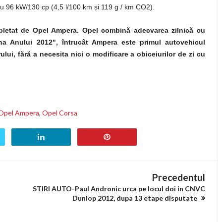
u 96 kW/130 cp (4,5 l/100 km și 119 g / km CO2).
mpletat de Opel Ampera. Opel combină adecvarea zilnică cu
ina Anului 2012", întrucât Ampera este primul autovehicul
rului, fără a necesita nici o modificare a obiceiurilor de zi cu
Opel Ampera
,
Opel Corsa
Precedentul
STIRI AUTO-Paul Andronic urca pe locul doi in CNVC
Dunlop 2012, dupa 13 etape disputate