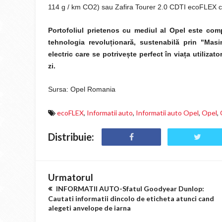
114 g / km CO2) sau Zafira Tourer 2.0 CDTI ecoFLEX c
Portofoliul prietenos cu mediul al Opel este co
tehnologia revolu
ț
ionară, sustenabilă prin "Mas
electric care se potrive
ș
te perfect în via
ț
a utilizato
zi.
Sursa: Opel Romania
ecoFLEX
,
Informatii auto
,
Informatii auto Opel
,
Opel
,
Distribuie:
Urmatorul
INFORMATII AUTO-Sfatul Goodyear Dunlop:
Cautati informatii dincolo de eticheta atunci cand
alegeti anvelope de iarna