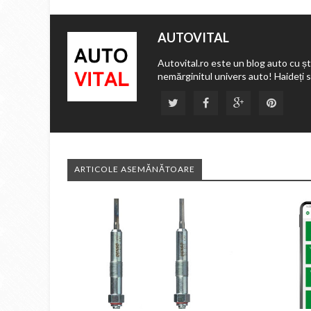
AUTOVITAL
Autovital.ro este un blog auto cu ști
nemărginitul univers auto! Haideți 
ARTICOLE ASEMĂNĂTOARE