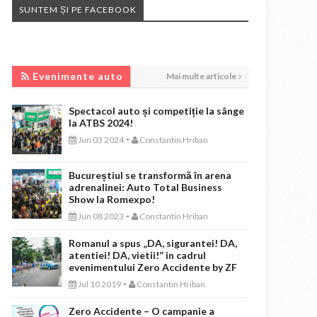
SUNTEM ȘI PE FACEBOOK
EVENIMENTE AUTO
Evenimente auto
Mai multe articole
Spectacol auto și competiție la sânge
la ATBS 2024!
-
Jun 03 2024
Constantin Hriban
Bucureștiul se transformă în arena
adrenalinei: Auto Total Business
Show la Romexpo!
-
Jun 08 2023
Constantin Hriban
Romanul a spus „DA, sigurantei! DA,
atentiei! DA, vietii!” in cadrul
evenimentului Zero Accidente by ZF
-
Jul 10 2019
Constantin Hriban
Zero Accidente – O campanie a