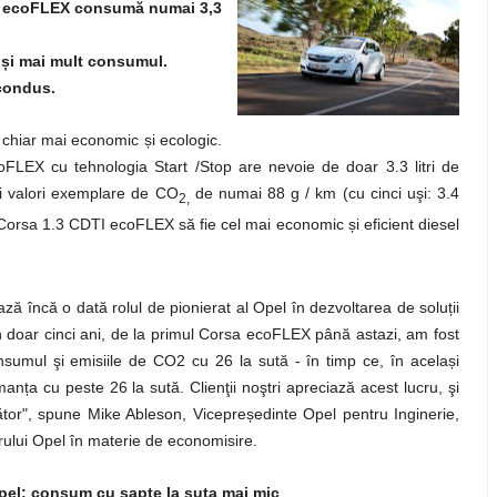
TI ecoFLEX consumă numai 3,3
c
ș
i mai mult consumul.
 condus.
hiar mai economic și ecologic.
FLEX cu tehnologia Start /Stop are nevoie de doar 3.3 litri de
i valori exemplare de CO
de numai 88 g / km (cu cinci uşi: 3.4
2,
 Corsa 1.3 CDTI ecoFLEX să fie cel mai economic și eficient diesel
ză încă o dată rolul de pionierat al Opel în dezvoltarea de soluții
În doar cinci ani, de la primul Corsa ecoFLEX până astazi, am fost
sumul şi emisiile de CO2 cu 26 la sută - în timp ce, în același
anța cu peste 26 la sută. Clienţii noştri apreciază acest lucru, şi
rător", spune Mike Ableson, Vicepreședinte Opel pentru Inginerie,
rului Opel în materie de economisire.
Opel: consum cu şapte la suta mai mic