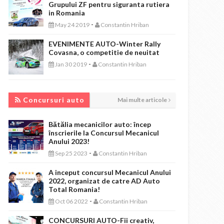
Grupului ZF pentru siguranta rutiera
in Romania
-
May 24 2019
Constantin Hriban
EVENIMENTE AUTO-Winter Rally
Covasna, o competitie de neuitat
-
Jan 30 2019
Constantin Hriban
CONCURSURI AUTO
Concursuri auto
Mai multe articole
Bătălia mecanicilor auto: încep
înscrierile la Concursul Mecanicul
Anului 2023!
-
Sep 25 2023
Constantin Hriban
A inceput concursul Mecanicul Anului
2022, organizat de catre AD Auto
Total Romania!
-
Oct 06 2022
Constantin Hriban
CONCURSURI AUTO-Fii creativ,