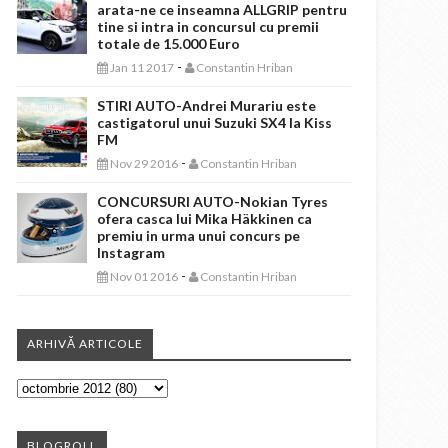
arata-ne ce inseamna ALLGRIP pentru
tine si intra in concursul cu premii
totale de 15.000 Euro
-
Jan 11 2017
Constantin Hriban
STIRI AUTO-Andrei Murariu este
castigatorul unui Suzuki SX4 la Kiss
FM
-
Nov 29 2016
Constantin Hriban
CONCURSURI AUTO-Nokian Tyres
ofera casca lui Mika Häkkinen ca
premiu in urma unui concurs pe
Instagram
-
Nov 01 2016
Constantin Hriban
ARHIVĂ ARTICOLE
BLOGROLL