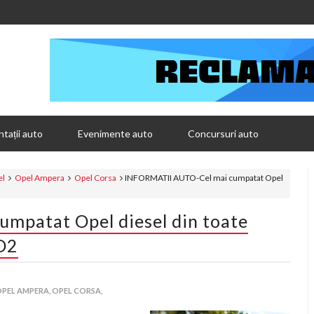
tații auto
Evenimente auto
Concursuri auto
el
Opel Ampera
Opel Corsa
INFORMATII AUTO-Cel mai cumpatat Opel
mpatat Opel diesel din toate
CO2
PEL AMPERA,
OPEL CORSA,