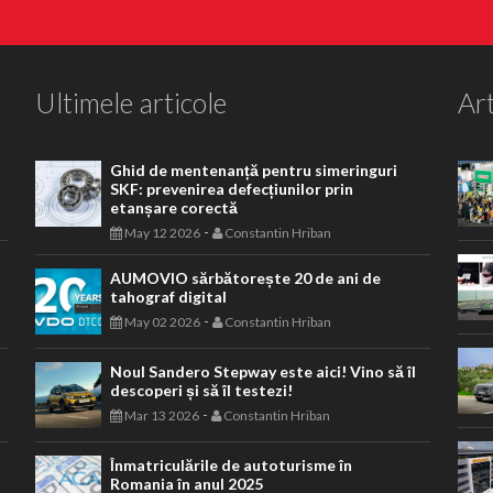
Ultimele articole
Art
Ghid de mentenanță pentru simeringuri
SKF: prevenirea defecțiunilor prin
etanșare corectă
-
May 12 2026
Constantin Hriban
AUMOVIO sărbătorește 20 de ani de
tahograf digital
-
May 02 2026
Constantin Hriban
Noul Sandero Stepway este aici! Vino să îl
descoperi și să îl testezi!
-
Mar 13 2026
Constantin Hriban
Înmatriculările de autoturisme în
Romania în anul 2025