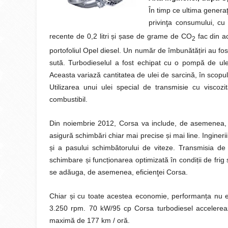
În timp ce ultima gener
privinţa consumului, cu
recente de 0,2 litri și șase de grame de CO
fac din a
2
portofoliul Opel diesel. Un număr de îmbunătățiri au fo
sută. Turbodieselul a fost echipat cu o pompă de ule
Aceasta variază cantitatea de ulei de sarcină, în scopul
Utilizarea unui ulei special de transmisie cu visco
combustibil.
Din noiembrie 2012, Corsa va include, de asemenea, 
asigură schimbări chiar mai precise și mai line. Inginer
și a pasului schimbătorului de viteze. Transmisia de b
schimbare și funcționarea optimizată în condiții de frig
se adăuga, de asemenea, eficienţei Corsa.
Chiar și cu toate acestea economie, performanța nu e
3.250 rpm. 70 kW/95 cp Corsa turbodiesel accelereaz
maximă de 177 km / oră.