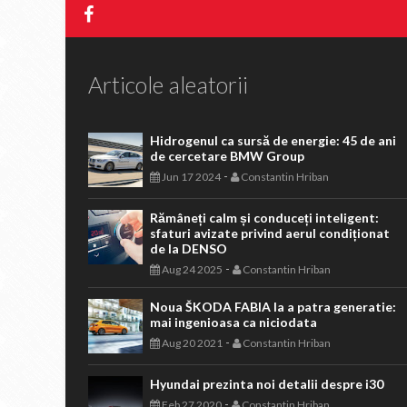
Articole aleatorii
Hidrogenul ca sursă de energie: 45 de ani
de cercetare BMW Group
-
Jun 17 2024
Constantin Hriban
Rămâneți calm și conduceți inteligent:
sfaturi avizate privind aerul condiționat
de la DENSO
-
Aug 24 2025
Constantin Hriban
Noua ŠKODA FABIA la a patra generatie:
mai ingenioasa ca niciodata
-
Aug 20 2021
Constantin Hriban
Hyundai prezinta noi detalii despre i30
-
Feb 27 2020
Constantin Hriban