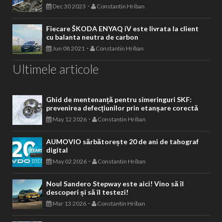
-
Dec 30 2023
Constantin Hriban
Fiecare ŠKODA ENYAQ iV este livrata la client
cu balanta neutra de carbon
-
Jun 08 2021
Constantin Hriban
Ultimele articole
Ghid de mentenanță pentru simeringuri SKF:
prevenirea defecțiunilor prin etanșare corectă
-
May 12 2026
Constantin Hriban
AUMOVIO sărbătorește 20 de ani de tahograf
digital
-
May 02 2026
Constantin Hriban
Noul Sandero Stepway este aici! Vino să îl
descoperi și să îl testezi!
-
Mar 13 2026
Constantin Hriban