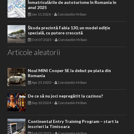
Înmatriculările de autoturisme în Romania în
anul 2025
-
Jan 11 2026
Constantin Hriban
Škoda prezintă Fabia 130, un model ediție
specială, cu putere crescută
-
Oct 07 2025
Constantin Hriban
Articole aleatorii
Noul MINI Cooper SE la debut pe piata din
Romania
-
Apr 25 2020
Constantin Hriban
De ce să nu joci nepregătit la cazinou?
-
Sep 10 2024
Constantin Hriban
Continental Entry Training Program – start la
inscrieri la Timisoara
-
Feb 07 2023
Constantin Hriban