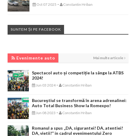
-
Oct 07 2025
Constantin Hriban
SUNTEM ȘI PE FACEBOOK
EVENIMENTE AUTO
Evenimente auto
Mai multe articole
Spectacol auto și competiție la sânge la ATBS
2024!
-
Jun 03 2024
Constantin Hriban
Bucureștiul se transformă în arena adrenalinei:
Auto Total Business Show la Romexpo!
-
Jun 08 2023
Constantin Hriban
Romanul a spus „DA, sigurantei! DA, atentiei!
DA, vietii!” in cadrul evenimentului Zero