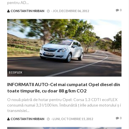
pentru AD...
0
CONSTANTIN HRIBAN
-
JOI, DECEMBRIE 06, 2012
ECOFLEX
INFORMATII AUTO-Cel mai cumpatat Opel diesel din
toate timpurile, cu doar 88 g/km CO2
O nouă piatră de hotar pentru Opel: Corsa 1.3 CDTI ecoFLEX
consumă numai 3,3 l/100 km. Îmbunătă ț irile aduse motorului ș i
transmisiei...
0
CONSTANTIN HRIBAN
-
LUNI, OCTOMBRIE 15, 2012