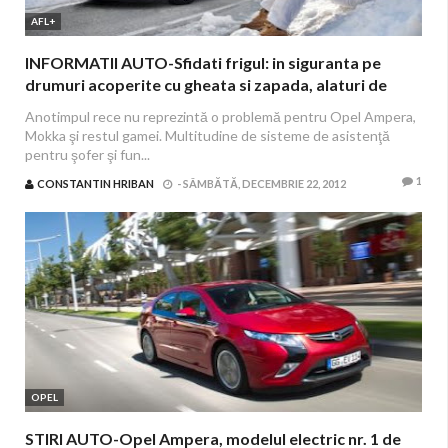
AFL+
INFORMATII AUTO-Sfidati frigul: in siguranta pe
drumuri acoperite cu gheata si zapada, alaturi de
Opel
Anotimpul rece nu reprezintă o problemă pentru Opel Ampera,
Mokka şi restul gamei. Multitudine de sisteme de asistenţă
pentru şofer şi fun...
1
CONSTANTIN HRIBAN
-
SÂMBĂTĂ, DECEMBRIE 22, 2012
OPEL
STIRI AUTO-Opel Ampera, modelul electric nr. 1 de