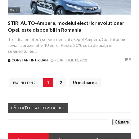
OPEL
STIRI AUTO-Ampera, modelul electric revolutionar
Opel, este disponibil in Romania
Trei dealeri oferă servicii dedicate Opel Ampera. Costul primei
revizii, aproximativ 40 euro. Peste 20% cotă de piaţă în
segmentul eu...
0
CONSTANTIN HRIBAN
-
LUNI, IULIE 16, 2012
1
2
Urmatoarea
PAGINI 1 DIN 2
CĂUTAȚI PE AUTOVITAL.RO