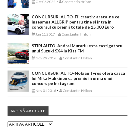
-
Oct 06 2022
Constantin Hriban
CONCURSURI AUTO-Fii creativ, arata-ne ce
inseamna ALLGRIP pentru tine si intra in
concursul cu premii totale de 15.000 Euro
-
Jan 11 2017
Constantin Hriban
STIRI AUTO-Andrei Murariu este castigatorul
unui Suzuki SX4 la Kiss FM
-
Nov 29 2016
Constantin Hriban
CONCURSURI AUTO-Nokian Tyres ofera casca
lui Mika Häkkinen ca premiu in urma unui
concurs pe Instagram
-
Nov 01 2016
Constantin Hriban
ARHIVĂ ARTICOLE