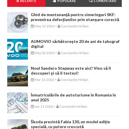
RECENTE
POPULARE
COMENTARII
Ghid de mentenanță pentru simeringuri SKF:
prevenirea defecțiunilor prin etanșare corectă
-
May 12 2026
Constantin Hriban
AUMOVIO sărbătorește 20 de ani de tahograf
digital
-
May 02 2026
Constantin Hriban
Noul Sandero Stepway este aici! Vino să îl
descoperi și să îl testezi!
-
Mar 13 2026
Constantin Hriban
Înmatriculările de autoturisme în Romania în
anul 2025
-
Jan 11 2026
Constantin Hriban
Škoda prezintă Fabia 130, un model ediție
specială, cu putere crescută