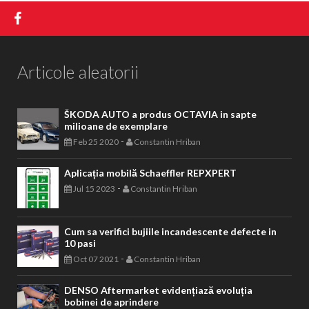
Articole aleatorii
ŠKODA AUTO a produs OCTAVIA in sapte
milioane de exemplare
-
Feb 25 2020
Constantin Hriban
Aplicația mobilă Schaeffler REPXPERT
-
Jul 15 2023
Constantin Hriban
Cum sa verifici bujiile incandescente defecte in
10 pasi
-
Oct 07 2021
Constantin Hriban
DENSO Aftermarket evidențiază evoluția
bobinei de aprindere