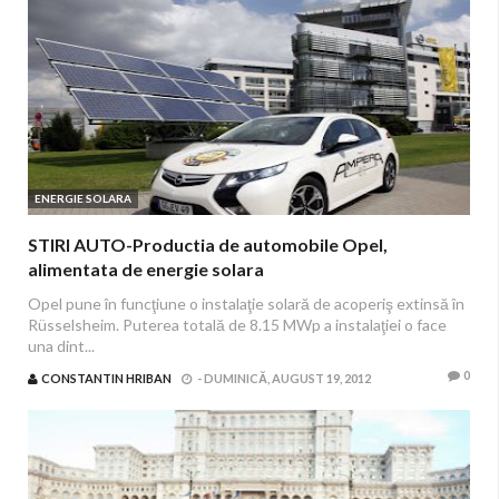
ENERGIE SOLARA
STIRI AUTO-Productia de automobile Opel,
alimentata de energie solara
Opel pune în funcţiune o instalaţie solară de acoperiş extinsă în
Rüsselsheim. Puterea totală de 8.15 MWp a instalaţiei o face
una dint...
0
CONSTANTIN HRIBAN
-
DUMINICĂ, AUGUST 19, 2012