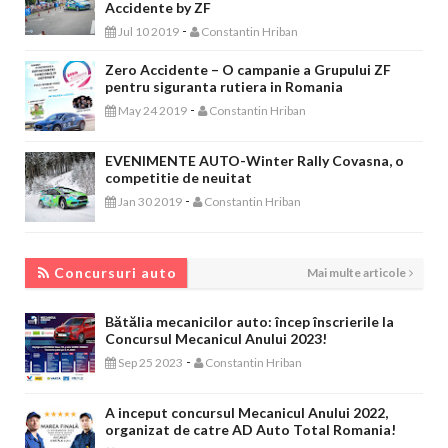
Accidente by ZF
-
Jul 10 2019
Constantin Hriban
Zero Accidente – O campanie a Grupului ZF
pentru siguranta rutiera in Romania
-
May 24 2019
Constantin Hriban
EVENIMENTE AUTO-Winter Rally Covasna, o
competitie de neuitat
-
Jan 30 2019
Constantin Hriban
CONCURSURI AUTO
Concursuri auto
Mai multe articole
Bătălia mecanicilor auto: încep înscrierile la
Concursul Mecanicul Anului 2023!
-
Sep 25 2023
Constantin Hriban
A inceput concursul Mecanicul Anului 2022,
organizat de catre AD Auto Total Romania!