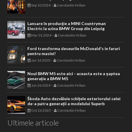
-
Sep 10 2024
Constantin Hriban
Lansare în producţie a MINI Countryman
Electric la uzina BMW Group din Leipzig
-
Mar 01 2024
Constantin Hriban
Ford transforma deseurile McDonald's in faruri
pentru masini!
-
Jan 16 2020
Constantin Hriban
Noul BMW M5 este aici - aceasta este a șaptea
generație a BMW M5
-
Jun 26 2024
Constantin Hriban
Škoda Auto dezvăluie schițele exteriorului celei
de-a patra generații a modelului Superb
-
Oct 26 2023
Constantin Hriban
Ultimele articole