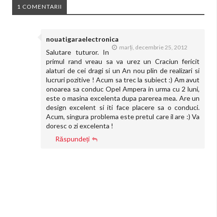
1 COMENTARII
nouatigaraelectronica
marți, decembrie 25, 2012
Salutare tuturor. In
primul rand vreau sa va urez un Craciun fericit
alaturi de cei dragi si un An nou plin de realizari si
lucruri pozitive ! Acum sa trec la subiect :) Am avut
onoarea sa conduc Opel Ampera in urma cu 2 luni,
este o masina excelenta dupa parerea mea. Are un
design excelent si iti face placere sa o conduci.
Acum, singura problema este pretul care il are :) Va
doresc o zi excelenta !
Răspundeți