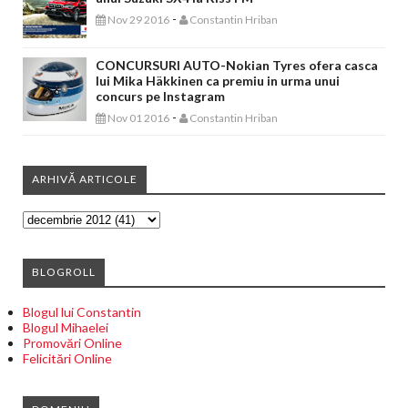
-
Nov 29 2016
Constantin Hriban
CONCURSURI AUTO-Nokian Tyres ofera casca
lui Mika Häkkinen ca premiu in urma unui
concurs pe Instagram
-
Nov 01 2016
Constantin Hriban
ARHIVĂ ARTICOLE
BLOGROLL
Blogul lui Constantin
Blogul Mihaelei
Promovări Online
Felicitări Online