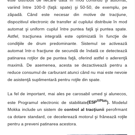
variind între 100-0 (faţă: spate) şi 50-50, de exemplu, pe
zăpadă. Când este necesar din motive de tracţiune,
dispozitivul electronic de transfer al cuplului distribuie în mod
automat şi uniform cuplul între puntea faţă şi puntea spate.
Astfel, tracţiunea integrală este optimizată în funcţie de
condiţiile de drum predominante. Sistemul se activează
automat într-o fracţiune de secundă de îndată ce detectează
patinarea roţilor de pe puntea faţă, oferind astfel o aderenţă
maximă. De asemenea, acesta se dezactivează pentru a
reduce consumul de carburant atunci când nu mai este nevoie
de asistenţă suplimentară pentru roţile din spate.
La fel de important, mai ales pe carosabil umed şi alunecos,
®Plus
este Programul electronic de stabilitate
(ESP
).
Modelul
Mokka include un sistem de
control al tracţiunii
perofrmant
ca dotare standard, ce decelerează motorul şi frânează roţile
pentru a preveni patinarea acestora.