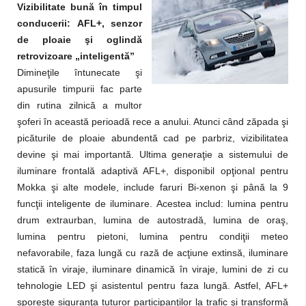
Vizibilitate bună în timpul
conducerii: AFL+, senzor
de ploaie şi oglindă
retrovizoare „inteligentă”
Dimineţile întunecate şi
apusurile timpurii fac parte
din rutina zilnică a multor
şoferi în această perioadă rece a anului. Atunci când zăpada şi
picăturile de ploaie abundentă cad pe parbriz, vizibilitatea
devine şi mai importantă. Ultima generaţie a sistemului de
iluminare frontală adaptivă AFL+, disponibil opţional pentru
Mokka şi alte modele, include faruri Bi-xenon şi până la 9
funcţii inteligente de iluminare. Acestea includ: lumina pentru
drum extraurban, lumina de autostradă, lumina de oraş,
lumina pentru pietoni, lumina pentru condiţii meteo
nefavorabile, faza lungă cu rază de acţiune extinsă, iluminare
statică în viraje, iluminare dinamică în viraje, lumini de zi cu
tehnologie LED şi asistentul pentru faza lungă. Astfel, AFL+
sporeşte siguranţa tuturor participanţilor la trafic şi transformă