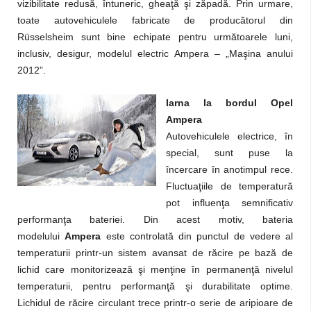
vizibilitate redusă, întuneric, gheaţă şi zăpadă. Prin urmare,
toate autovehiculele fabricate de producătorul din
Rüsselsheim sunt bine echipate pentru următoarele luni,
inclusiv, desigur, modelul electric Ampera – „Maşina anului
2012”.
Iarna la bordul Opel
Ampera
Autovehiculele electrice, în
special, sunt puse la
încercare în anotimpul rece.
Fluctuaţiile de temperatură
pot influenţa semnificativ
performanţa bateriei. Din acest motiv, bateria
modelului
Ampera
este controlată din punctul de vedere al
temperaturii printr-un sistem avansat de răcire pe bază de
lichid care monitorizează şi menţine în permanenţă nivelul
temperaturii, pentru performanţă şi durabilitate optime.
Lichidul de răcire circulant trece printr-o serie de aripioare de