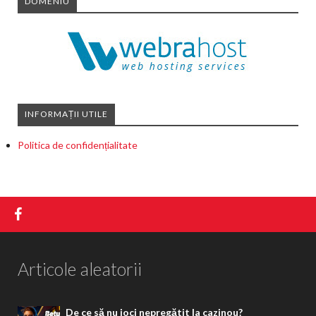
DOMENIU
INFORMAȚII UTILE
Politica de confidențialitate
Articole aleatorii
De ce să nu joci nepregătit la cazinou?