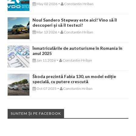
-
May 02 2026
Constantin Hriban
Noul Sandero Stepway este aici! Vino să îl
descoperi și să îl testezi!
-
Mar 13 2026
Constantin Hriban
Înmatriculările de autoturisme în Romania în
anul 2025
-
Jan 11 2026
Constantin Hriban
Škoda prezintă Fabia 130, un model ediție
specială, cu putere crescută
-
Oct 07 2025
Constantin Hriban
SUNTEM ȘI PE FACEBOOK