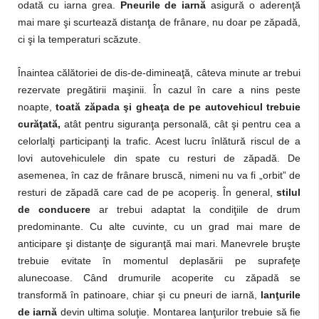
odată cu iarna grea.
Pneurile de iarnă
asigură o aderenţă
mai mare şi scurtează distanţa de frânare, nu doar pe zăpadă,
ci şi la temperaturi scăzute.
Înaintea călătoriei de dis-de-dimineaţă, câteva minute ar trebui
rezervate pregătirii maşinii. În cazul în care a nins peste
noapte,
toată zăpada şi gheaţa de pe autovehicul trebuie
curăţată,
atât pentru siguranţa personală, cât şi pentru cea a
celorlalţi participanţi la trafic. Acest lucru înlătură riscul de a
lovi autovehiculele din spate cu resturi de zăpadă. De
asemenea, în caz de frânare bruscă, nimeni nu va fi „orbit” de
resturi de zăpadă care cad de pe acoperiş. În general,
stilul
de conducere
ar trebui adaptat la condiţiile de drum
predominante. Cu alte cuvinte, cu un grad mai mare de
anticipare şi distanţe de siguranţă mai mari. Manevrele bruşte
trebuie evitate în momentul deplasării pe suprafeţe
alunecoase. Când drumurile acoperite cu zăpadă se
transformă în patinoare, chiar şi cu pneuri de iarnă,
lanţurile
de iarnă
devin ultima soluţie. Montarea lanţurilor trebuie să fie