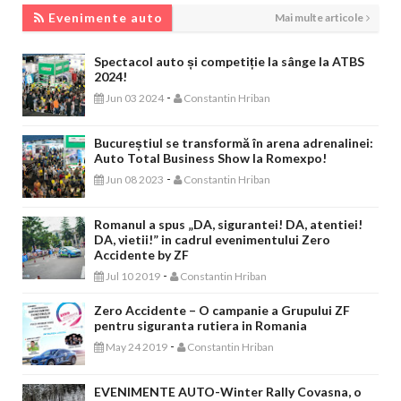
EVENIMENTE AUTO
Evenimente auto
Mai multe articole
Spectacol auto și competiție la sânge la ATBS
2024!
-
Jun 03 2024
Constantin Hriban
Bucureștiul se transformă în arena adrenalinei:
Auto Total Business Show la Romexpo!
-
Jun 08 2023
Constantin Hriban
Romanul a spus „DA, sigurantei! DA, atentiei!
DA, vietii!” in cadrul evenimentului Zero
Accidente by ZF
-
Jul 10 2019
Constantin Hriban
Zero Accidente – O campanie a Grupului ZF
pentru siguranta rutiera in Romania
-
May 24 2019
Constantin Hriban
EVENIMENTE AUTO-Winter Rally Covasna, o