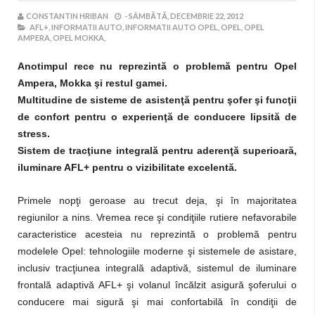
CONSTANTIN HRIBAN
-
SÂMBĂTĂ, DECEMBRIE 22, 2012
AFL+,
INFORMATII AUTO,
INFORMATII AUTO OPEL,
OPEL,
OPEL
AMPERA,
OPEL MOKKA,
Anotimpul rece nu reprezintă o problemă pentru Opel
Ampera, Mokka şi restul gamei.
Multitudine de sisteme de asistenţă pentru şofer şi funcţii
de confort pentru o experienţă de conducere lipsită de
stress.
Sistem de tracţiune integrală pentru aderenţă superioară,
iluminare AFL+ pentru o vizibilitate excelentă.
Primele nopţi geroase au trecut deja, şi în majoritatea
regiunilor a nins. Vremea rece şi condiţiile rutiere nefavorabile
caracteristice acesteia nu reprezintă o problemă pentru
modelele Opel: tehnologiile moderne şi sistemele de asistare,
inclusiv tracţiunea integrală adaptivă, sistemul de iluminare
frontală adaptivă AFL+ şi volanul încălzit asigură şoferului o
conducere mai sigură şi mai confortabilă în condiţii de