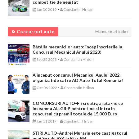
competitie de neuitat
-
Jan 30 2019
Constantin Hriban
CONCURSURI AUTO
Concursuri auto
Mai multe articole
Bătălia mecanicilor auto: încep înscrierile la
Concursul Mecanicul Anului 2023!
-
Sep 25 2023
Constantin Hriban
A inceput concursul Mecanicul Anului 2022,
organizat de catre AD Auto Total Romania!
-
Oct 06 2022
Constantin Hriban
CONCURSURI AUTO-Fii creativ, arata-ne ce
inseamna ALLGRIP pentru tine si intra in
concursul cu premii totale de 15.000 Euro
-
Jan 11 2017
Constantin Hriban
STIRI AUTO-Andrei Murariu este castigatorul
unui Suzuki SX4 la Kiss FM