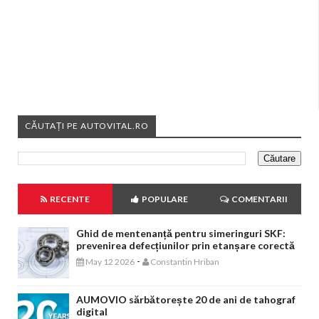
CĂUTAȚI PE AUTOVITAL.RO
RECENTE
POPULARE
COMENTARII
Ghid de mentenanță pentru simeringuri SKF:
prevenirea defecțiunilor prin etanșare corectă
-
May 12 2026
Constantin Hriban
AUMOVIO sărbătorește 20 de ani de tahograf
digital