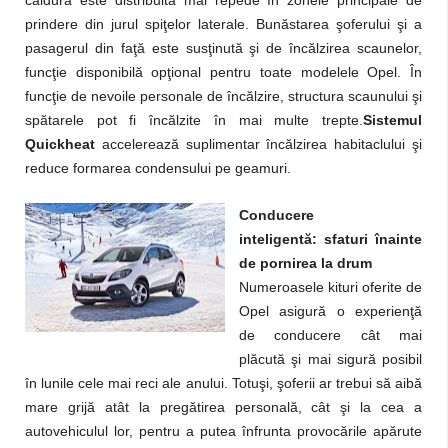
căldura este distribuită mai repede în zonele principale de
prindere din jurul spiţelor laterale. Bunăstarea şoferului şi a
pasagerul din faţă este susţinută şi de încălzirea scaunelor,
funcţie disponibilă opţional pentru toate modelele Opel. În
funcţie de nevoile personale de încălzire, structura scaunului şi
spătarele pot fi încălzite în mai multe trepte.
Sistemul
Quickheat
accelerează suplimentar încălzirea habitaclului şi
reduce formarea condensului pe geamuri.
Conducere
inteligentă: sfaturi înainte
de pornirea la drum
Numeroasele kituri oferite de
Opel asigură o experienţă
de conducere cât mai
plăcută şi mai sigură posibil
în lunile cele mai reci ale anului. Totuşi, şoferii ar trebui să aibă
mare grijă atât la pregătirea personală, cât şi la cea a
autovehiculul lor, pentru a putea înfrunta provocările apărute