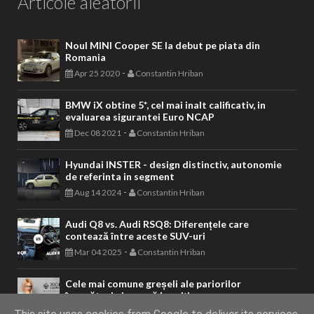
Articole aleatorii
Noul MINI Cooper SE la debut pe piata din
Romania
-
Apr 25 2020
Constantin Hriban
BMW iX obtine 5*, cel mai inalt calificativ, in
evaluarea sigurantei Euro NCAP
-
Dec 08 2021
Constantin Hriban
Hyundai INSTER - design distinctiv, autonomie
de referinta in segment
-
Aug 14 2024
Constantin Hriban
Audi Q8 vs. Audi RSQ8: Diferențele care
contează între aceste SUV-uri
-
Mar 04 2025
Constantin Hriban
Cele mai comune greșeli ale pariorilor
începători și cum să le eviți
-
Sep 24 2024
Constantin Hriban