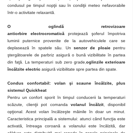
condusul pe timpul nopţii sau în condiţii meteo nefavorabile
într-o activitate relaxantă.
O
oglindă retrovizoare
antiorbire
electrocromatică
protejează şoferul împotriva
luminii puternice provenite de la autovehiculele care se
deplasează în spatele său. Un
senzor de ploaie
pentru
ştergătoarele de parbriz asigură o bună vizibilitate în partea
din faţă. La temperaturi sub zero grade,
oglinzile exterioare
încălzite electric
asigură vizibilitate spre partea din spate.
Condus confortabil: volan şi scaune încălzite, plus
sistemul Quickheat
Pentru un confort sporit în timpul conducerii la temperaturi
scăzute, clienţii pot comanda
volanul încălzit
, disponibil
opţional. Acest volan încălzeşte mâinile în doar un minut.
Caracteristica principală a sistemului: atunci când funcţia este
activată, întreaga coroană a volanului este încălzită, dar