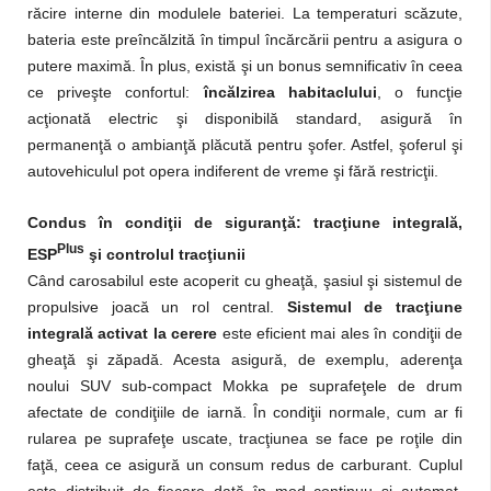
răcire interne din modulele bateriei. La temperaturi scăzute,
bateria este preîncălzită în timpul încărcării pentru a asigura o
putere maximă. În plus, există şi un bonus semnificativ în ceea
ce priveşte confortul:
încălzirea habitaclului
, o funcţie
acţionată electric şi disponibilă standard, asigură în
permanenţă o ambianţă plăcută pentru şofer. Astfel, şoferul şi
autovehiculul pot opera indiferent de vreme şi fără restricţii.
Condus în condiţii de siguranţă: tracţiune integrală,
Plus
ESP
şi controlul tracţiunii
Când carosabilul este acoperit cu gheaţă, şasiul şi sistemul de
propulsive joacă un rol central.
Sistemul de tracţiune
integrală activat la cerere
este eficient mai ales în condiţii de
gheaţă şi zăpadă. Acesta asigură, de exemplu, aderenţa
noului SUV sub-compact Mokka pe suprafeţele de drum
afectate de condiţiile de iarnă. În condiţii normale, cum ar fi
rularea pe suprafeţe uscate, tracţiunea se face pe roţile din
faţă, ceea ce asigură un consum redus de carburant. Cuplul
este distribuit de fiecare dată în mod continuu şi automat,