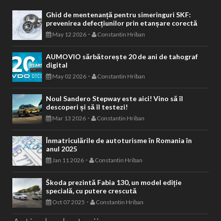
Ghid de mentenanță pentru simeringuri SKF:
prevenirea defecțiunilor prin etanșare corectă
-
May 12 2026
Constantin Hriban
AUMOVIO sărbătorește 20 de ani de tahograf
digital
-
May 02 2026
Constantin Hriban
Noul Sandero Stepway este aici! Vino să îl
descoperi și să îl testezi!
-
Mar 13 2026
Constantin Hriban
Înmatriculările de autoturisme în Romania în
anul 2025
-
Jan 11 2026
Constantin Hriban
Škoda prezintă Fabia 130, un model ediție
specială, cu putere crescută
-
Oct 07 2025
Constantin Hriban