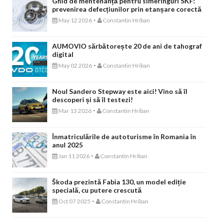
Ghid de mentenanță pentru simeringuri SKF:
prevenirea defecțiunilor prin etanșare corectă
-
May 12 2026
Constantin Hriban
AUMOVIO sărbătorește 20 de ani de tahograf
digital
-
May 02 2026
Constantin Hriban
Noul Sandero Stepway este aici! Vino să îl
descoperi și să îl testezi!
-
Mar 13 2026
Constantin Hriban
Înmatriculările de autoturisme în Romania în
anul 2025
-
Jan 11 2026
Constantin Hriban
Škoda prezintă Fabia 130, un model ediție
specială, cu putere crescută
-
Oct 07 2025
Constantin Hriban