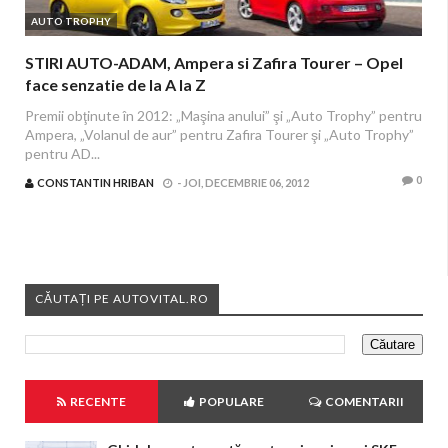
AUTO TROPHY
STIRI AUTO-ADAM, Ampera si Zafira Tourer – Opel
face senzatie de la A la Z
Premii obţinute în 2012: „Maşina anului” şi „Auto Trophy” pentru
Ampera, „Volanul de aur” pentru Zafira Tourer şi „Auto Trophy”
pentru AD...
0
CONSTANTIN HRIBAN
-
JOI, DECEMBRIE 06, 2012
CĂUTAȚI PE AUTOVITAL.RO
RECENTE
POPULARE
COMENTARII