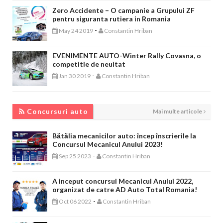
Zero Accidente – O campanie a Grupului ZF
pentru siguranta rutiera in Romania
-
May 24 2019
Constantin Hriban
EVENIMENTE AUTO-Winter Rally Covasna, o
competitie de neuitat
-
Jan 30 2019
Constantin Hriban
CONCURSURI AUTO
Concursuri auto
Mai multe articole
Bătălia mecanicilor auto: încep înscrierile la
Concursul Mecanicul Anului 2023!
-
Sep 25 2023
Constantin Hriban
A inceput concursul Mecanicul Anului 2022,
organizat de catre AD Auto Total Romania!
-
Oct 06 2022
Constantin Hriban