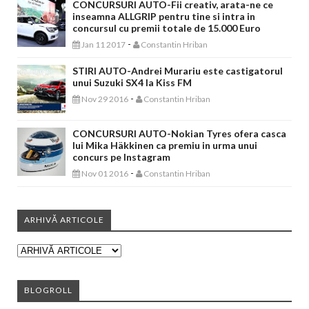
CONCURSURI AUTO-Fii creativ, arata-ne ce
inseamna ALLGRIP pentru tine si intra in
concursul cu premii totale de 15.000 Euro
-
Jan 11 2017
Constantin Hriban
STIRI AUTO-Andrei Murariu este castigatorul
unui Suzuki SX4 la Kiss FM
-
Nov 29 2016
Constantin Hriban
CONCURSURI AUTO-Nokian Tyres ofera casca
lui Mika Häkkinen ca premiu in urma unui
concurs pe Instagram
-
Nov 01 2016
Constantin Hriban
ARHIVĂ ARTICOLE
BLOGROLL