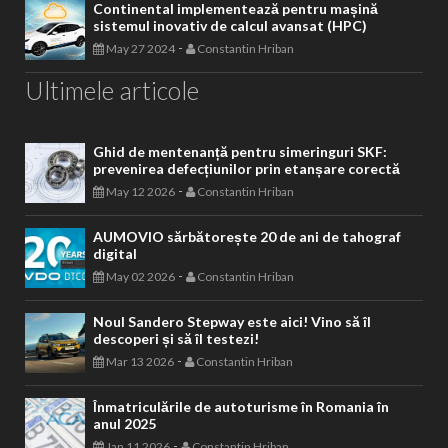
Continental implementează pentru mașină
sistemul inovativ de calcul avansat (HPC)
-
May 27 2024
Constantin Hriban
Ultimele articole
Ghid de mentenanță pentru simeringuri SKF:
prevenirea defecțiunilor prin etanșare corectă
-
May 12 2026
Constantin Hriban
AUMOVIO sărbătorește 20 de ani de tahograf
digital
-
May 02 2026
Constantin Hriban
Noul Sandero Stepway este aici! Vino să îl
descoperi și să îl testezi!
-
Mar 13 2026
Constantin Hriban
Înmatriculările de autoturisme în Romania în
anul 2025
-
Jan 11 2026
Constantin Hriban