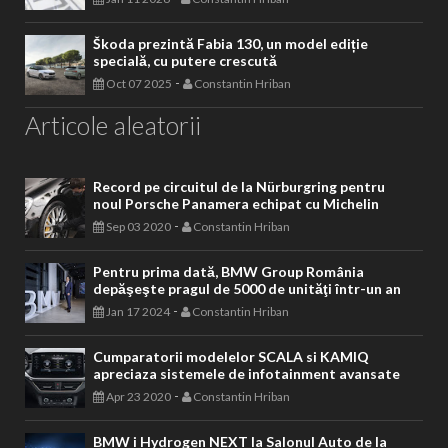
Škoda prezintă Fabia 130, un model ediție
specială, cu putere crescută
-
Oct 07 2025
Constantin Hriban
Articole aleatorii
Record pe circuitul de la Nürburgring pentru
noul Porsche Panamera echipat cu Michelin
-
Sep 03 2020
Constantin Hriban
Pentru prima dată, BMW Group România
depăşeşte pragul de 5000 de unităţi într-un an
-
Jan 17 2024
Constantin Hriban
Cumparatorii modelelor SCALA si KAMIQ
apreciaza sistemele de infotainment avansate
-
Apr 23 2020
Constantin Hriban
BMW i Hydrogen NEXT la Salonul Auto de la