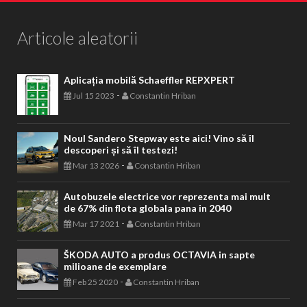
Articole aleatorii
Aplicația mobilă Schaeffler REPXPERT
-
Jul 15 2023
Constantin Hriban
Noul Sandero Stepway este aici! Vino să îl
descoperi și să îl testezi!
-
Mar 13 2026
Constantin Hriban
Autobuzele electrice vor reprezenta mai mult
de 67% din flota globala pana in 2040
-
Mar 17 2021
Constantin Hriban
ŠKODA AUTO a produs OCTAVIA in sapte
milioane de exemplare
-
Feb 25 2020
Constantin Hriban