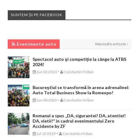
SUNTEM ȘI PE FACEBOOK
EVENIMENTE AUTO
Evenimente auto
Mai multe articole
Spectacol auto și competiție la sânge la ATBS
2024!
-
Jun 03 2024
Constantin Hriban
Bucureștiul se transformă în arena adrenalinei:
Auto Total Business Show la Romexpo!
-
Jun 08 2023
Constantin Hriban
Romanul a spus „DA, sigurantei! DA, atentiei!
DA, vietii!” in cadrul evenimentului Zero
Accidente by ZF
-
Jul 10 2019
Constantin Hriban