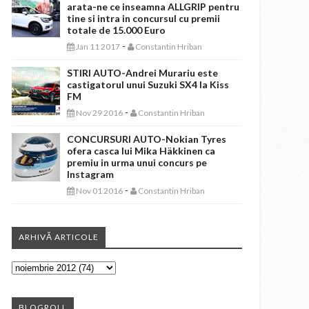
arata-ne ce inseamna ALLGRIP pentru
tine si intra in concursul cu premii
totale de 15.000 Euro
-
Jan 11 2017
Constantin Hriban
STIRI AUTO-Andrei Murariu este
castigatorul unui Suzuki SX4 la Kiss
FM
-
Nov 29 2016
Constantin Hriban
CONCURSURI AUTO-Nokian Tyres
ofera casca lui Mika Häkkinen ca
premiu in urma unui concurs pe
Instagram
-
Nov 01 2016
Constantin Hriban
ARHIVĂ ARTICOLE
BLOGROLL