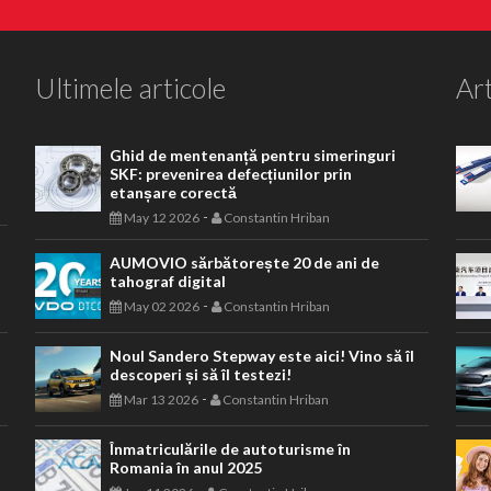
Ultimele articole
Art
Ghid de mentenanță pentru simeringuri
SKF: prevenirea defecțiunilor prin
etanșare corectă
-
May 12 2026
Constantin Hriban
AUMOVIO sărbătorește 20 de ani de
tahograf digital
-
May 02 2026
Constantin Hriban
Noul Sandero Stepway este aici! Vino să îl
descoperi și să îl testezi!
-
Mar 13 2026
Constantin Hriban
Înmatriculările de autoturisme în
Romania în anul 2025