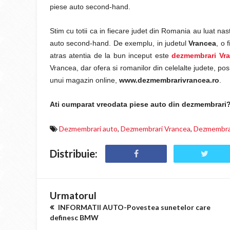
piese auto second-hand.
Stim cu totii ca in fiecare judet din Romania au luat na
auto second-hand. De exemplu, in judetul
Vrancea
, o 
atras atentia de la bun inceput este
dezmembrari Vr
Vrancea, dar ofera si romanilor din celelalte judete, po
unui magazin online,
www.dezmembrarivrancea.ro
.
Ati cumparat vreodata piese auto din dezmembrari
Dezmembrari auto
,
Dezmembrari Vrancea
,
Dezmembrar
Distribuie:
Urmatorul
INFORMATII AUTO-Povestea sunetelor care
definesc BMW