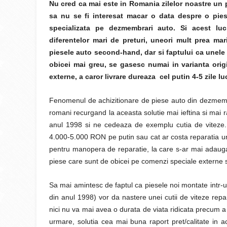
Nu cred ca mai este in Romania zilelor noastre un
sa nu se fi interesat macar o data despre o pies
specializata pe dezmembrari auto. Si acest luc
diferentelor mari de preturi, uneori mult prea mari
piesele auto second-hand, dar si faptului ca unele
obicei mai greu, se gasesc numai in varianta orig
externe, a caror livrare dureaza cel putin 4-5 zile lu
Fenomenul de achizitionare de piese auto din dezmembrar
romani recurgand la aceasta solutie mai ieftina si mai 
anul 1998 si ne cedeaza de exemplu cutia de viteze.
4.000-5.000 RON pe putin sau cat ar costa reparatia une
pentru manopera de reparatie, la care s-ar mai adauga s
piese care sunt de obicei pe comenzi speciale externe 
Sa mai amintesc de faptul ca piesele noi montate intr-u
din anul 1998) vor da nastere unei cutii de viteze rep
nici nu va mai avea o durata de viata ridicata precum a
urmare, solutia cea mai buna raport pret/calitate in 