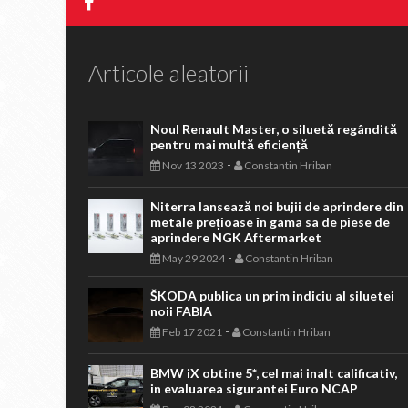
Articole aleatorii
Noul Renault Master, o siluetă regândită
pentru mai multă eficiență
-
Nov 13 2023
Constantin Hriban
Niterra lansează noi bujii de aprindere din
metale prețioase în gama sa de piese de
aprindere NGK Aftermarket
-
May 29 2024
Constantin Hriban
ŠKODA publica un prim indiciu al siluetei
noii FABIA
-
Feb 17 2021
Constantin Hriban
BMW iX obtine 5*, cel mai inalt calificativ,
in evaluarea sigurantei Euro NCAP