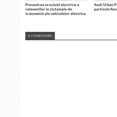
Prevenirea eroziunii electrice a
Audi Urban Pur
rulmentilor in sistemele de
particule fine
transmisie ale vehiculelor electrice
0 COMENTARII