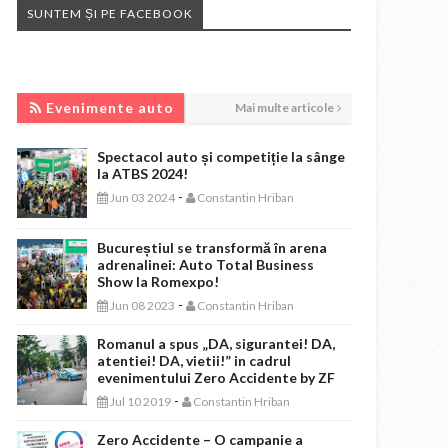
SUNTEM ȘI PE FACEBOOK
EVENIMENTE AUTO
Evenimente auto
Mai multe articole
Spectacol auto și competiție la sânge
la ATBS 2024!
-
Jun 03 2024
Constantin Hriban
Bucureștiul se transformă în arena
adrenalinei: Auto Total Business
Show la Romexpo!
-
Jun 08 2023
Constantin Hriban
Romanul a spus „DA, sigurantei! DA,
atentiei! DA, vietii!” in cadrul
evenimentului Zero Accidente by ZF
-
Jul 10 2019
Constantin Hriban
Zero Accidente – O campanie a