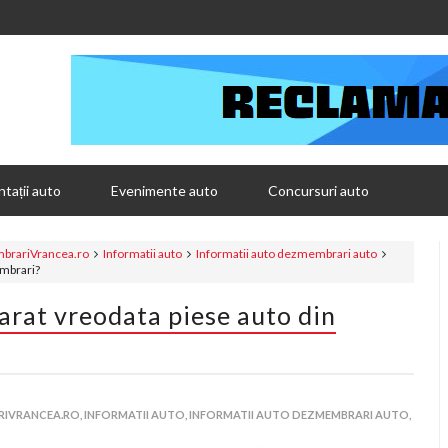
tații auto
Evenimente auto
Concursuri auto
rariVrancea.ro
Informatii auto
Informatii auto dezmembrari auto
mbrari?
at vreodata piese auto din
IVRANCEA.RO,
INFORMATII AUTO,
INFORMATII AUTO DEZMEMBRARI AUTO,