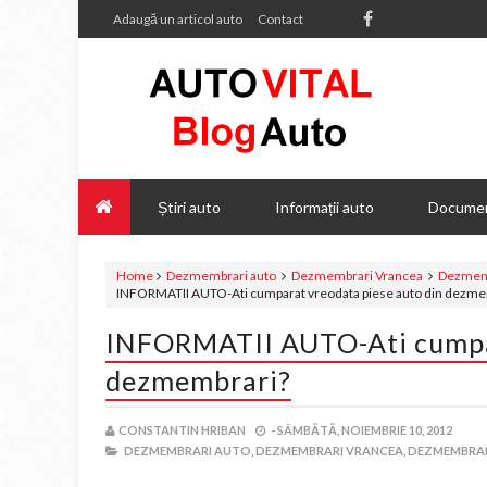
Adaugă un articol auto
Contact
Știri auto
Informații auto
Documen
Home
Dezmembrari auto
Dezmembrari Vrancea
Dezmemb
INFORMATII AUTO-Ati cumparat vreodata piese auto din dezme
INFORMATII AUTO-Ati cumpar
dezmembrari?
CONSTANTIN HRIBAN
-
SÂMBĂTĂ, NOIEMBRIE 10, 2012
DEZMEMBRARI AUTO,
DEZMEMBRARI VRANCEA,
DEZMEMBRAR