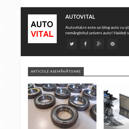
AUTOVITAL
Autovital.ro este un blog auto cu ști
nemărginitul univers auto! Haideți 
ARTICOLE ASEMĂNĂTOARE