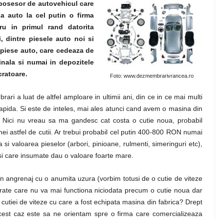
 posesor de autovehicul care
a auto la cel putin o firma
ru in primul rand datorita
, dintre piesele auto noi si
 piese auto, care cedeaza de
inala si numai in depozitele
cratoare.
Foto: www.dezmembrarivrancea.ro
i a luat de altfel amploare in ultimii ani, din ce in ce mai multi
rapida. Si este de inteles, mai ales atunci cand avem o masina din
 Nici nu vreau sa ma gandesc cat costa o cutie noua, probabil
i astfel de cutii. Ar trebui probabil cel putin 400-800 RON numai
i valoarea pieselor (arbori, pinioane, rulmenti, simeringuri etc),
si care insumate dau o valoare foarte mare.
n angrenaj cu o anumita uzura (vorbim totusi de o cutie de viteze
arate care nu va mai functiona niciodata precum o cutie noua dar
 cutiei de viteze cu care a fost echipata masina din fabrica? Drept
acest caz este sa ne orientam spre o firma care comercializeaza