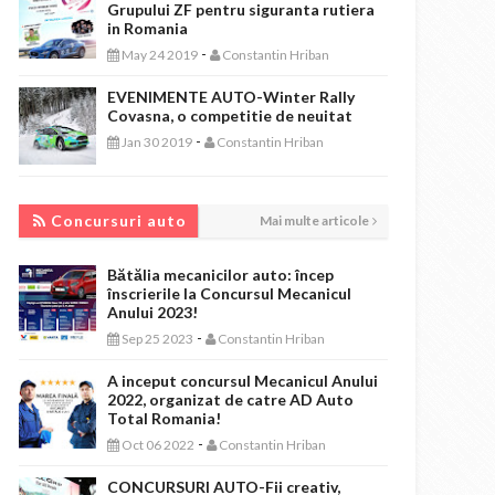
Grupului ZF pentru siguranta rutiera
in Romania
-
May 24 2019
Constantin Hriban
EVENIMENTE AUTO-Winter Rally
Covasna, o competitie de neuitat
-
Jan 30 2019
Constantin Hriban
CONCURSURI AUTO
Concursuri auto
Mai multe articole
Bătălia mecanicilor auto: încep
înscrierile la Concursul Mecanicul
Anului 2023!
-
Sep 25 2023
Constantin Hriban
A inceput concursul Mecanicul Anului
2022, organizat de catre AD Auto
Total Romania!
-
Oct 06 2022
Constantin Hriban
CONCURSURI AUTO-Fii creativ,