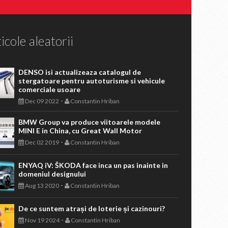
icole aleatorii
DENSO isi actualizeaza catalogul de
stergatoare pentru autoturisme si vehicule
comerciale usoare
-
Dec 09 2022
Constantin Hriban
BMW Group va produce viitoarele modele
MINI E in China, cu Great Wall Motor
-
Dec 02 2019
Constantin Hriban
ENYAQ iV: ŠKODA face inca un pas inainte in
domeniul designului
-
Aug 13 2020
Constantin Hriban
De ce suntem atrași de loterie și cazinouri?
-
Nov 19 2024
Constantin Hriban