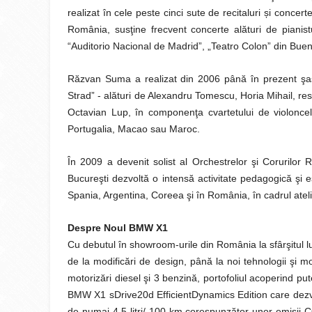
realizat în cele peste cinci sute de recitaluri și concer
România, susţine frecvent concerte alături de pianist
“Auditorio Nacional de Madrid”, „Teatro Colon” din Buen
Răzvan Suma a realizat din 2006 până în prezent şas
Strad” - alături de Alexandru Tomescu, Horia Mihail, re
Octavian Lup, în componenţa cvartetului de violonce
Portugalia, Macao sau Maroc.
În 2009 a devenit solist al Orchestrelor şi Corurilor 
Bucureşti dezvoltă o intensă activitate pedagogică şi e
Spania, Argentina, Coreea şi în România, în cadrul ate
Despre Noul BMW X1
Cu debutul în showroom-urile din România la sfârşitul l
de la modificări de design, până la noi tehnologii şi moto
motorizări diesel şi 3 benzină, portofoliul acoperind p
BMW X1 sDrive20d EfficientDynamics Edition care dez
de numai 4,5 litri/ 100 km corespunzător unor emisi