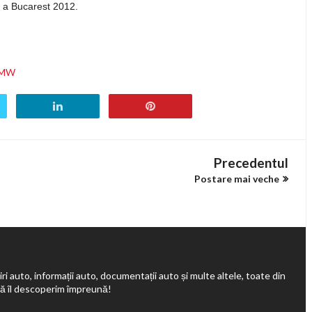
 a Bucarest 2012.
 BMW
Precedentul
Postare mai veche
ri auto, informații auto, documentații auto și multe altele, toate din
să îl descoperim împreună!