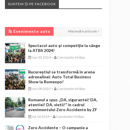
SUNTEM ȘI PE FACEBOOK
EVENIMENTE AUTO
Evenimente auto
Mai multe articole
Spectacol auto și competiție la sânge
la ATBS 2024!
-
Jun 03 2024
Constantin Hriban
Bucureștiul se transformă în arena
adrenalinei: Auto Total Business
Show la Romexpo!
-
Jun 08 2023
Constantin Hriban
Romanul a spus „DA, sigurantei! DA,
atentiei! DA, vietii!” in cadrul
evenimentului Zero Accidente by ZF
-
Jul 10 2019
Constantin Hriban
Zero Accidente – O campanie a