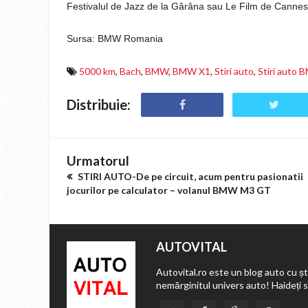
Festivalul de Jazz de la Gârâna sau Le Film de Cannes
Sursa: BMW Romania
5000 km
,
Bach
,
BMW
,
BMW X1
,
Stiri auto
,
Stiri auto
Distribuie:
Urmatorul
STIRI AUTO-De pe circuit, acum pentru pasionatii
jocurilor pe calculator – volanul BMW M3 GT
AUTOVITAL
Autovital.ro este un blog auto cu ști
nemărginitul univers auto! Haideți 