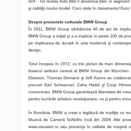
4x4”. Tot revista Auto Bild îl desemna lider în segment
şi calităţii noului model. Cinci stele în clasamentul E
Despre proiectele culturale BMW Group
În 2011, BMW Group sărbătorea 40 de ani de implicare
BMW Group a iniţiat şi s-a implicat în peste 100 de pro
pe implicarea de durată în arta modernă şi contempor
design.
Totul începea în 1972, cu trei picturi de mari dimensiu
foaierul sediului central al BMW Group din München. 
Eliasson, Thomas Demand şi Jeff Koons au colaborat
precum Karl Schwanzer, Zaha Hadid şi Coop Himmelb(
concernului. BMW Group garantează libertatea de creaţie 
pentru lucrările artistice revoluţionare, ca şi pentru ino
În România, BMW a creat o legătură de tradiţie cu muzic
Muzică de Cameră SoNoRo încă din 2009. Alte proiect
www.visualart.ro sau prezenţa în calitate de maşină of