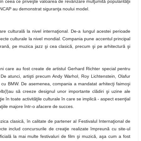
 în ceea ce priveşte valoarea de revânzare mulţumită popularităţii
uro NCAP au demonstrat siguranţa noului model.
 culturală la nivel internaţional. De-a lungul acestei perioade
iecte culturale la nivel mondial. Compania pune accentul principal
ană, pe muzica jazz şi cea clasică, precum şi pe arhitectură şi
ni care au fost create de artistul Gerhard Richter special pentru
De atunci, artişti precum Andy Warhol, Roy Lichtenstein, Olafur
 cu BMW. De asemenea, compania a mandatat arhitecţi faimoşi
l)au să creeze designul unor importante clădiri şi uzine ale
în toate activităţile culturale în care se implică - aspect esenţial
vaţiile majore într-o afacere de succes.
a clasică, în calitate de partener al Festivalul Internaţional de
e includ concursurile de creaţie realizate împreună cu site-ul
icială la mai multe festivaluri de film şi muzică, aşa cum a fost