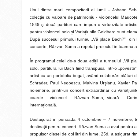
Unul dintre marii compozitorii ai lumii – Johann Se
colecţie cu valoare de patrimoniu - violoncelul Maucotel
1849 şi două partituri care impun o virtuozitate artisti
pentru violoncel solo şi Variaţiunile Goldberg sunt ele
După succesul primului turneu „Vă place Bach?” din 
concerte, Răzvan Suma a repetat proiectul în toamna a
În programul celei de-a doua ediţii a turneului „Vă pl
solo, partitura lui Bach fiind transpusă într-o „poveste
artist cu un portofoliu bogat, având colaborări alături
Schrader, Paul Negoescu, Malvina Urşianu, Xavier Pa
noiembrie, printr-un concert extraordinar cu Variaţiun
coarde: violoncel – Răzvan Suma, vioară – Corinne
internaţională.
Desfăşurat în perioada 4 octombrie – 7 noiembrie, 
destinaţii pentru concert. Răzvan Suma a avut pentru a
propulsor diesel de doi litri din lume, 25d, a asigurat rit