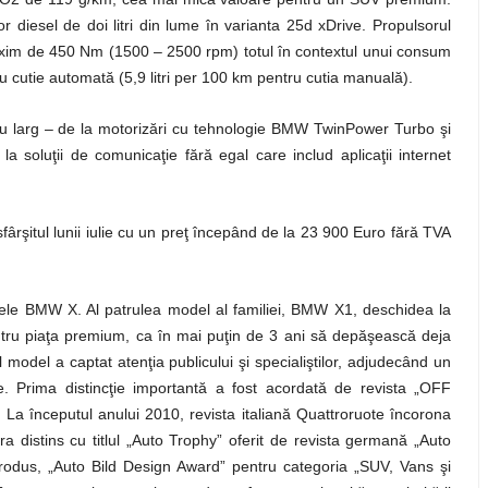
diesel de doi litri din lume în varianta 25d xDrive. Propulsorul
xim de 450 Nm (1500 – 2500 rpm) totul în contextul unui consum
u cutie automată (5,9 litri per 100 km pentru cutia manuală).
u larg – de la motorizări cu tehnologie BMW TwinPower Turbo şi
 soluţii de comunicaţie fără egal care includ aplicaţii internet
fârşitul lunii iulie cu un preţ începând de la 23 900 Euro fără TVA
ele BMW X. Al patrulea model al familiei, BMW X1, deschidea la
ru piaţa premium, ca în mai puţin de 3 ani să depăşească deja
 model a captat atenţia publicului şi specialiştilor, adjudecând un
e. Prima distincţie importantă a fost acordată de revista „OFF
 începutul anului 2010, revista italiană Quattroruote încorona
a distins cu titlul „Auto Trophy” oferit de revista germană „Auto
rodus, „Auto Bild Design Award” pentru categoria „SUV, Vans şi