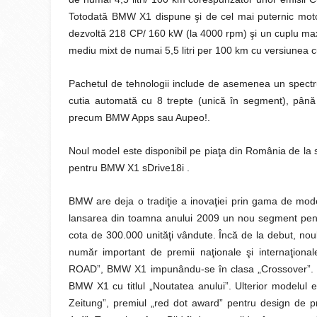
Totodată BMW X1 dispune şi de cel mai puternic motor 
dezvoltă 218 CP/ 160 kW (la 4000 rpm) şi un cuplu ma
mediu mixt de numai 5,5 litri per 100 km cu versiunea c
Pachetul de tehnologii include de asemenea un spectr
cutia automată cu 8 trepte (unică în segment), până la
precum BMW Apps sau Aupeo!.
Noul model este disponibil pe piaţa din România de la s
pentru BMW X1 sDrive18i .
BMW are deja o tradiţie a inovaţiei prin gama de mod
lansarea din toamna anului 2009 un nou segment pent
cota de 300.000 unităţi vândute. Încă de la debut, noul
număr important de premii naţionale şi internaţional
ROAD”, BMW X1 impunându-se în clasa „Crossover”. La
BMW X1 cu titlul „Noutatea anului”. Ulterior modelul er
Zeitung”, premiul „red dot award” pentru design de p