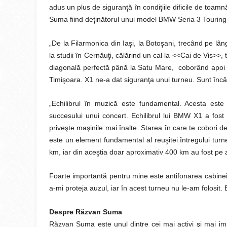
adus un plus de siguranţă în condiţiile dificile de to
Suma fiind deţinătorul unui model BMW Seria 3 Touring
„De la Filarmonica din Iaşi, la Botoşani, trecând pe l
la studii în Cernăuţi, călărind un cal la <<Cai de Vis>>
diagonală perfectă până la Satu Mare, coborând apoi “
Timişoara. X1 ne-a dat siguranţa unui turneu. Sunt înc
„Echilibrul în muzică este fundamental. Acesta este
succesului unui concert. Echilibrul lui BMW X1 a fos
priveşte maşinile mai înalte. Starea în care te cobori 
este un element fundamental al reuşitei întregului tu
km, iar din aceştia doar aproximativ 400 km au fost pe a
Foarte importantă pentru mine este antifonarea cabine
a-mi proteja auzul, iar în acest turneu nu le-am folosit
Despre Răzvan Suma
Răzvan Suma este unul dintre cei mai activi şi mai impo