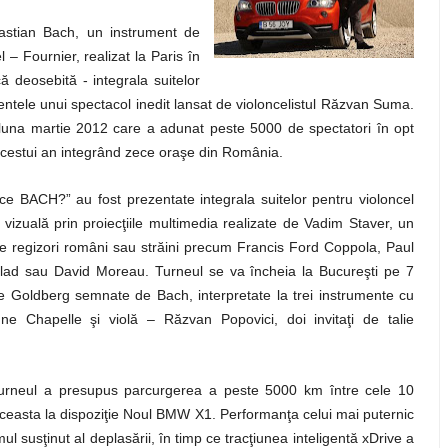
bastian Bach, un instrument de
 – Fournier, realizat la Paris în
că deosebită - integrala suitelor
mentele unui spectacol inedit lansat de violoncelistul Răzvan Suma.
luna martie 2012 care a adunat peste 5000 de spectatori în opt
cestui an integrând zece oraşe din România.
ace BACH?” au fost prezentate integrala suitelor pentru violoncel
” vizuală prin proiecţiile multimedia realizate de Vadim Staver, un
 de regizori români sau străini precum Francis Ford Coppola, Paul
lad sau David Moreau. Turneul se va încheia la Bucureşti pe 7
ile Goldberg semnate de Bach, interpretate la trei instrumente cu
 Chapelle şi violă – Răzvan Popovici, doi invitaţi de talie
turneul a presupus parcurgerea a peste 5000 km între cele 10
ceasta la dispoziţie Noul BMW X1. Performanţa celui mai puternic
mul susţinut al deplasării, în timp ce tracţiunea inteligentă xDrive a