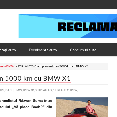
tații auto
Evenimente auto
Concursuri auto
i auto BMW
STIRI AUTO-Bach prezentat in 5000 km cu BMW X1
 in 5000 km cu BMW X1
 KM,
BACH,
BMW,
BMW X1,
STIRI AUTO,
STIRI AUTO BMW,
oncelistul Răzvan Suma între
urneului „Vă place Bach?” din