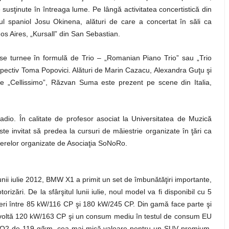
te susţinute în întreaga lume. Pe lângă activitatea concertistică din
ul spaniol Josu Okinena, alături de care a concertat în săli ca
os Aires, „Kursall” din San Sebastian.
e turnee în formulă de Trio – „Romanian Piano Trio” sau „Trio
spectiv Toma Popovici. Alături de Marin Cazacu, Alexandra Guţu şi
le „Cellissimo”, Răzvan Suma este prezent pe scene din Italia,
Radio. În calitate de profesor asociat la Universitatea de Muzică
ste invitat să predea la cursuri de măiestrie organizate în ţări ca
lierelor organizate de Asociaţia SoNoRo.
unii iulie 2012, BMW X1 a primit un set de îmbunătăţiri importante,
rizări. De la sfârşitul lunii iulie, noul model va fi disponibil cu 5
uteri între 85 kW/116 CP şi 180 kW/245 CP. Din gamă face parte şi
voltă 120 kW/163 CP şi un consum mediu în testul de consum EU
i CO2 de 119 g/km, cea mai mică valoare pentru un SUV premium.