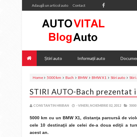
Adaugă un articol auto
Contact
Știri auto
Informații auto
Documen
Home
5000 km
Bach
BMW
BMW X1
Stiri auto
Stir
STIRI AUTO-Bach prezentat
CONSTANTIN HRIBAN
-
VINERI, NOIEMBRIE 02, 2012
5000
5000 km cu un BMW X1, distanţa parcursă de viol
cele 10 destinaţii ale celei de-a doua ediţii a t
acest an.