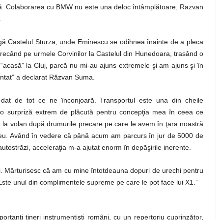
amnă. Colaborarea cu BMW nu este una deloc întâmplătoare, Razvan
.
ângă Castelul Sturza, unde Eminescu se odihnea înainte de a pleca
, trecând pe urmele Corvinilor la Castelul din Hunedoara, trasând o
acasă” la Cluj, parcă nu mi-au ajuns extremele şi am ajuns şi în
ântat” a declarat Răzvan Suma.
 dat de tot ce ne înconjoară. Transportul este una din cheile
t o surpriză extrem de plăcută pentru concepţia mea în ceea ce
de la volan după drumurile precare pe care le avem în ţara noastră
rneu. Având în vedere că până acum am parcurs în jur de 5000 de
utostrăzi, acceleraţia m-a ajutat enorm în depăşirile inerente.
i. Mărturisesc că am cu mine întotdeauna dopuri de urechi pentru
. Este unul din complimentele supreme pe care le pot face lui X1.”
rtanţi tineri instrumentişti români, cu un repertoriu cuprinzător,