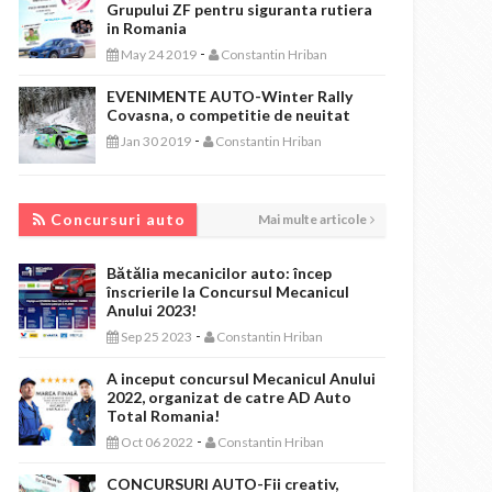
Grupului ZF pentru siguranta rutiera
in Romania
-
May 24 2019
Constantin Hriban
EVENIMENTE AUTO-Winter Rally
Covasna, o competitie de neuitat
-
Jan 30 2019
Constantin Hriban
CONCURSURI AUTO
Concursuri auto
Mai multe articole
Bătălia mecanicilor auto: încep
înscrierile la Concursul Mecanicul
Anului 2023!
-
Sep 25 2023
Constantin Hriban
A inceput concursul Mecanicul Anului
2022, organizat de catre AD Auto
Total Romania!
-
Oct 06 2022
Constantin Hriban
CONCURSURI AUTO-Fii creativ,