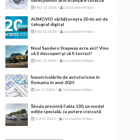
defecțiunilor prin etanșare corectă
-
May 12 2026
Constantin Hriban
AUMOVIO sărbătorește 20 de ani de
tahograf digital
-
May 02 2026
Constantin Hriban
Noul Sandero Stepway este aici! Vino
să îl descoperi și să îl testezi!
-
Mar 13 2026
Constantin Hriban
Înmatriculările de autoturisme în
Romania în anul 2025
-
Jan 11 2026
Constantin Hriban
Škoda prezintă Fabia 130, un model
ediție specială, cu putere crescută
-
Oct 07 2025
Constantin Hriban