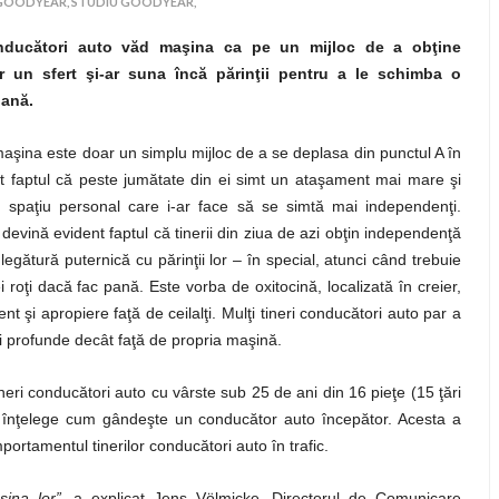
 GOODYEAR,
STUDIU GOODYEAR,
onducători auto văd maşina ca pe un mijloc de a obţine
 un sfert şi-ar suna încă părinţii pentru a le schimba o
pană.
 maşina este doar un simplu mijloc de a se deplasa din punctul A în
t faptul că peste jumătate din ei simt un ataşament mai mare şi
 spaţiu personal care i-ar face să se simtă mai independenţi.
vină evident faptul că tinerii din ziua de azi obţin independenţă
legătură puternică cu părinţii lor – în special, atunci când trebuie
ţi dacă fac pană. Este vorba de oxitocină, localizată în creier,
 şi apropiere faţă de ceilalţi. Mulţi tineri conducători auto par a
i profunde decât faţă de propria maşină.
neri conducători auto cu vârste sub 25 de ani din 16 pieţe (15 ţări
a înţelege cum gândeşte un conducător auto începător. Acesta a
ortamentul tinerilor conducători auto în trafic.
şina lor”
, a explicat
Jens Völmicke, Directorul de Comunicare