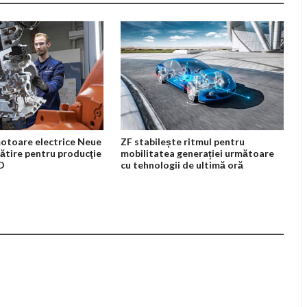
otoare electrice Neue
ZF stabilește ritmul pentru
ătire pentru producţie
mobilitatea generației următoare
3D
cu tehnologii de ultimă oră