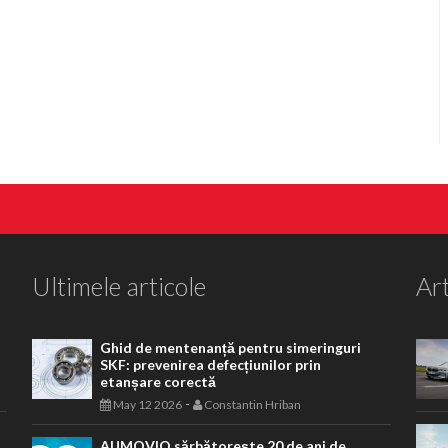
Ultimele articole
Art
Ghid de mentenanță pentru simeringuri
SKF: prevenirea defecțiunilor prin
etanșare corectă
-
May 12 2026
Constantin Hriban
AUMOVIO sărbătorește 20 de ani de