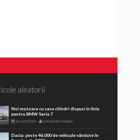
icole aleatorii
Noi motoare cu sase cilindri dispusi in linie
pentru BMW Seria 7
-
Jun 20 2020
Constantin Hriban
Dacia: peste 46.000 de vehicule vândute în