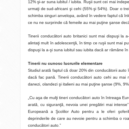
12% şi-ar suna iubitul / iubita. Ruşii sunt cei mai ind
urmaţi de sud-africani şi cehi (55% şi 54%). Doar o tre
schimba singuri anvelopa, având în vedere faptul că înl
ce nu ne surprinde că femeile au mai puţine şanse de
Tinerii conducători auto britanici sunt mai dispuşi la a
alintaţi mult în adolescenţă, în timp ce ruşii sunt mai pu
dispuşi la a-şi suna iubitul sau iubita dacă ar rămâne î
Tinerii nu cunosc lucrurile elementare
Studiul arată faptul că doar 20% din conducătorii auto 
dacă fac pană. Tinerii conducători auto cehi au mai 
danezi, olandezi şi italieni au mai puţine şanse (9%, 
„Cu aşa de mulţi tineri conducători auto în întreaga Eu
arată, cu siguranţă, nevoia unei pregătiri mai intens
Europeană a Şcolilor Auto pentru a le oferi şoferi
deprinderile de care au nevoie pentru a schimba o roată
conducători auto.”