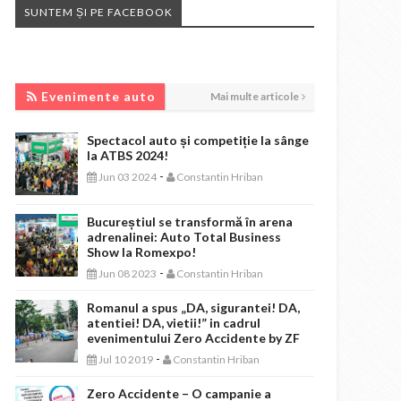
SUNTEM ȘI PE FACEBOOK
EVENIMENTE AUTO
Evenimente auto
Mai multe articole
Spectacol auto și competiție la sânge
la ATBS 2024!
-
Jun 03 2024
Constantin Hriban
Bucureștiul se transformă în arena
adrenalinei: Auto Total Business
Show la Romexpo!
-
Jun 08 2023
Constantin Hriban
Romanul a spus „DA, sigurantei! DA,
atentiei! DA, vietii!” in cadrul
evenimentului Zero Accidente by ZF
-
Jul 10 2019
Constantin Hriban
Zero Accidente – O campanie a