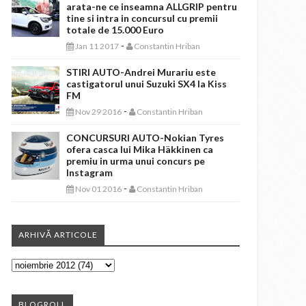
arata-ne ce inseamna ALLGRIP pentru
tine si intra in concursul cu premii
totale de 15.000 Euro
-
Jan 11 2017
Constantin Hriban
STIRI AUTO-Andrei Murariu este
castigatorul unui Suzuki SX4 la Kiss
FM
-
Nov 29 2016
Constantin Hriban
CONCURSURI AUTO-Nokian Tyres
ofera casca lui Mika Häkkinen ca
premiu in urma unui concurs pe
Instagram
-
Nov 01 2016
Constantin Hriban
ARHIVĂ ARTICOLE
BLOGROLL