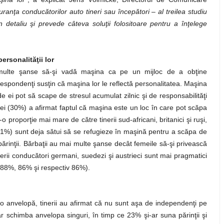
guranţa conducătorilor auto tineri sau începători – al treilea studiu
 detaliu şi prevede câteva soluţii folositoare pentru a înţelege
ersonalităţii lor
mai multe şanse să-şi vadă maşina ca pe un mijloc de a obţine
spondenţi susţin că maşina lor le reflectă personalitatea. Maşina
 ei pot să scape de stresul acumulat zilnic şi de responsabilităţi
trei (30%) a afirmat faptul că maşina este un loc în care pot scăpa
-o proporţie mai mare de către tinerii sud-africani, britanici şi ruşi,
1%) sunt deja sătui să se refugieze în maşină pentru a scăpa de
 părinţii. Bărbaţii au mai multe şanse decât femeile să-şi privească
rii conducători germani, suedezi şi austrieci sunt mai pragmatici
port (88%, 86% şi respectiv 86%).
o anvelopă, tinerii au afirmat că nu sunt aşa de independenţi pe
 schimba anvelopa singuri, în timp ce 23% şi-ar suna părinţii şi