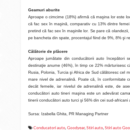
Geamuri aburite
Aproape o cimcime (18%) afirmă că maşina lor este locu
că fac sex în maşină, comparativ cu 13% dintre femei 
pretind că fac sex în maşinile lor. Se pare că olandezii, 
pe bancheta din spate, procentajul fiind de 9%, 8% şi r
Călătorie de plăcere
Aproape jumătate din conducătorii auto începători 
destinaţie anume (46%), în timp ce 22% mărturisesc că 
Rusia, Polonia, Turcia şi Africa de Sud călătoresc cel
mare nivel de adrenalină. Poate că, în conformitate cu
decât femeile, iar nivelul de adrenalină este, de 
conducători auto tineri maşina este un adevărat cam
tinerii conducători auto turci şi 56% din cei sud-african
Sursa: Izabella Ghita, PR Managing Partner
Conducatori auto
,
Goodyear
,
Stiri auto
,
Stiri auto Go