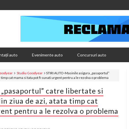
tații auto
Evenimente auto
Concursuri auto
 Goodyear
Studiu Goodyear
STIRI AUTO-Masinile asigura „pasaportul”
ta timp cat mama si tata pot fi sunati urgent pentru a le rezolva o problema
pasaportul” catre libertate si
in ziua de azi, atata timp cat
gent pentru a le rezolva o problema