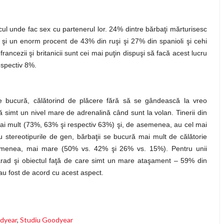
l unde fac sex cu partenerul lor. 24% dintre bărbaţi mărturisesc
şi un enorm procent de 43% din ruşi şi 27% din spanioli şi cehi
francezii şi britanicii sunt cei mai puţin dispuşi să facă acest lucru
espectiv 8%.
se bucură, călătorind de plăcere fără să se gândească la vreo
simt un nivel mare de adrenalină când sunt la volan. Tinerii din
 mai mult (73%, 63% şi respectiv 63%) şi, de asemenea, au cel mai
 stereotipurile de gen, bărbaţii se bucură mai mult de călătorie
asemenea, mai mare (50% vs. 42% şi 26% vs. 15%). Pentru unii
arad şi obiectul faţă de care simt un mare ataşament – 59% din
i au fost de acord cu acest aspect.
odyear
,
Studiu Goodyear