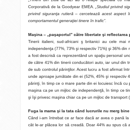
Corporativă de la Goodyear EMEA.
„Studiul privind si
privind siguranţa rutieră – cercetează acest aspect în
comportamentul generaţiei tinere în trafic”.
Maşina – „paşaportul” către libertate şi reflectarea p
Tinerii italieni, sud-africani ş britanici au cele 
independenţa (77%, 73% şi respectiv 71%) şi 36% din re
a fost descrisă ca reprezentând un spaţiu personal unde
de către 41% din tinerii conducători auto, iar unul din 
de sub controlul părinţilor. Acest lucru a fost afirmat într
unde aproape jumătate din ei (52%, 45% şi respectiv 4
părinţi, în timp ce o mare parte din ei locuiesc încă cu
maşina ca pe un mijloc de independenţă, în timp ce tine
şi îşi privesc maşina chiar ca pe un mijloc de trans
Fuga la mama şi la tata când lucrurile nu merg bine
Când i-am întrebat ce ar face dacă ar avea o pană la 
cât le-ar plăcea lor să creadă. Doar 44% au spus că ar