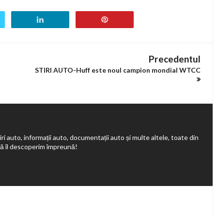
Precedentul
STIRI AUTO-Huff este noul campion mondial WTCC
ri auto, informații auto, documentații auto și multe altele, toate din
să îl descoperim împreună!