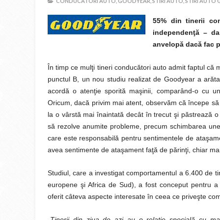
CONDUCATORI AUTO,
GOODYEAR,
STIRI AUTO,
STIRI AUTO
55% din tinerii c
independenţă – dar
anvelopă dacă fac 
În timp ce mulţi tineri conducători auto admit faptul că
punctul B, un nou studiu realizat de Goodyear a arăta
acordă o atenţie sporită maşinii, comparând-o cu un
Oricum, dacă privim mai atent, observăm că începe să de
la o vârstă mai înaintată decât în trecut şi păstrează o 
să rezolve anumite probleme, precum schimbarea unei ro
care este responsabilă pentru sentimentele de ataşament
avea sentimente de ataşament faţă de părinţi, chiar ma
Studiul, care a investigat comportamentul a 6.400 de ti
europene şi Africa de Sud), a fost conceput pentru 
oferit câteva aspecte interesate în ceea ce priveşte comp
„
Tinerii din ziua de azi au o relaţie specială cu ma