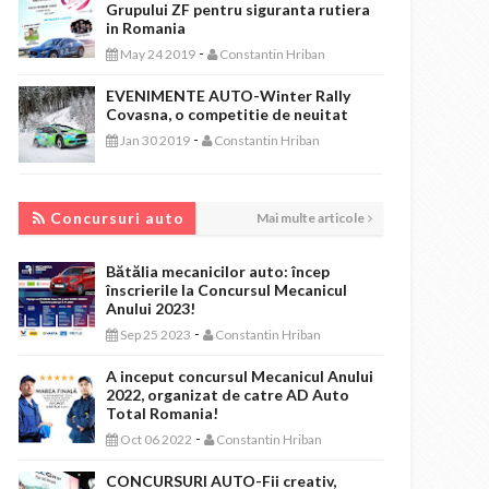
Grupului ZF pentru siguranta rutiera
in Romania
-
May 24 2019
Constantin Hriban
EVENIMENTE AUTO-Winter Rally
Covasna, o competitie de neuitat
-
Jan 30 2019
Constantin Hriban
CONCURSURI AUTO
Concursuri auto
Mai multe articole
Bătălia mecanicilor auto: încep
înscrierile la Concursul Mecanicul
Anului 2023!
-
Sep 25 2023
Constantin Hriban
A inceput concursul Mecanicul Anului
2022, organizat de catre AD Auto
Total Romania!
-
Oct 06 2022
Constantin Hriban
CONCURSURI AUTO-Fii creativ,