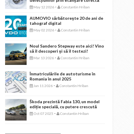
defecțiunilor prin etanșare corectă
-
May 12 2026
Constantin Hriban
AUMOVIO sărbătorește 20 de ani de
tahograf digital
-
May 02 2026
Constantin Hriban
Noul Sandero Stepway este aici! Vino
să îl descoperi și să îl testezi!
-
Mar 13 2026
Constantin Hriban
Înmatriculările de autoturisme în
Romania în anul 2025
-
Jan 11 2026
Constantin Hriban
Škoda prezintă Fabia 130, un model
ediție specială, cu putere crescută
-
Oct 07 2025
Constantin Hriban