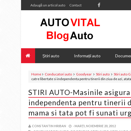
Adaugă un articol auto
Contact
Știri auto
Informații auto
Documen
Home
Conducatori auto
Goodyear
Stiri auto
Stiri auto
catre libertate si independenta pentru tinerii din ziua de azi, ata
STIRI AUTO-Masinile asigura „
independenta pentru tinerii d
mama si tata pot fi sunati ur
CONSTANTIN HRIBAN
-
MARȚI, NOIEMBRIE 20, 2012