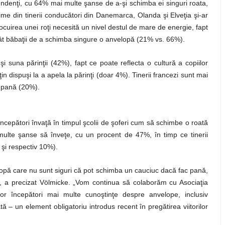
ependenţi, cu 64% mai multe şanse de a-şi schimba ei singuri roata,
ime din tinerii conducători din Danemarca, Olanda şi Elveţia şi-ar
ocuirea unei roţi necesită un nivel destul de mare de energie, fapt
cât băbaţii de a schimba singure o anvelopă (21% vs. 66%).
-şi suna părinţii (42%), fapt ce poate reflecta o cultură a copiilor
ţin dispuşi la a apela la părinţi (doar 4%). Tinerii francezi sunt mai
n pană (20%).
începători învaţă în timpul şcolii de şoferi cum să schimbe o roată
multe şanse să înveţe, cu un procent de 47%, în timp ce tinerii
9% şi respectiv 10%).
ropă care nu sunt siguri că pot schimba un cauciuc dacă fac pană,
e”, a precizat Völmicke. „Vom continua să colaborăm cu Asociaţia
lor începători mai multe cunoştinţe despre anvelope, inclusiv
 – un element obligatoriu introdus recent în pregătirea viitorilor