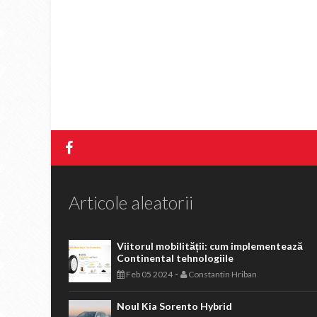
Articole aleatorii
Viitorul mobilității: cum implementează
Continental tehnologiile
-
Feb 05 2024
Constantin Hriban
Noul Kia Sorento Hybrid