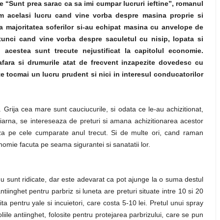
 “Sunt prea sarac ca sa imi cumpar lucruri ieftine”, romanul
 acelasi lucru cand vine vorba despre masina proprie si
ca majoritatea soferilor si-au echipat masina cu anvelope de
tunci cand vine vorba despre saculetul cu nisip, lopata si
t, acestea sunt trecute nejustificat la capitolul economie.
afara si drumurile atat de frecvent inzapezite dovedesc cu
e tocmai un lucru prudent si nici in interesul conducatorilor
 Grija cea mare sunt cauciucurile, si odata ce le-au achizitionat,
iarna, se intereseaza de preturi si amana achizitionarea acestor
za pe cele cumparate anul trecut. Si de multe ori, cand raman
nomie facuta pe seama sigurantei si sanatatii lor.
 nu sunt ridicate, dar este adevarat ca pot ajunge la o suma destul
ntiinghet pentru parbriz si luneta are preturi situate intre 10 si 20
sita pentru yale si incuietori, care costa 5-10 lei. Pretul unui spray
liile antiinghet, folosite pentru protejarea parbrizului, care se pun