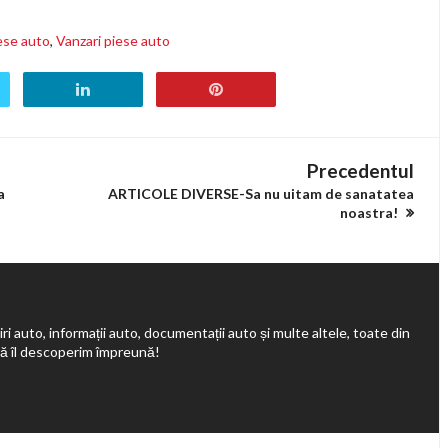
ese auto
,
Vanzari piese auto
Precedentul
a
ARTICOLE DIVERSE-Sa nu uitam de sanatatea
noastra!
ri auto, informații auto, documentații auto și multe altele, toate din
să îl descoperim împreună!