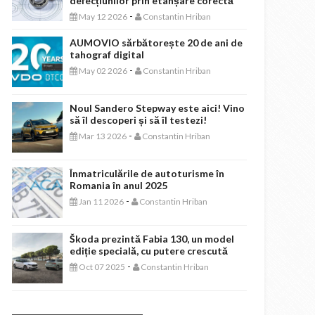
defecțiunilor prin etanșare corectă
-
May 12 2026
Constantin Hriban
AUMOVIO sărbătorește 20 de ani de
tahograf digital
-
May 02 2026
Constantin Hriban
Noul Sandero Stepway este aici! Vino
să îl descoperi și să îl testezi!
-
Mar 13 2026
Constantin Hriban
Înmatriculările de autoturisme în
Romania în anul 2025
-
Jan 11 2026
Constantin Hriban
Škoda prezintă Fabia 130, un model
ediție specială, cu putere crescută
-
Oct 07 2025
Constantin Hriban