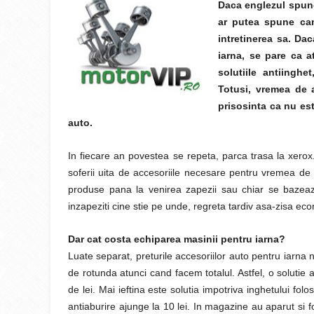
Daca englezul spune
ar putea spune cam
intretinerea sa. Da
iarna, se pare ca a
solutiile antiinghe
Totusi, vremea de 
prisosinta ca nu est
auto.
In fiecare an povestea se repeta, parca trasa la xerox.
soferii uita de accesoriile necesare pentru vremea de 
produse pana la venirea zapezii sau chiar se bazea
inzapeziti cine stie pe unde, regreta tardiv asa-zisa eco
Dar cat costa echiparea masinii pentru iarna?
Luate separat, preturile accesoriilor auto pentru iarna
de rotunda atunci cand facem totalul. Astfel, o solutie a
de lei. Mai ieftina este solutia impotriva inghetului folo
antiaburire ajunge la 10 lei. In magazine au aparut si fo