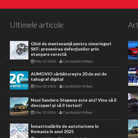
Ultimele articole
Art
Ghid de mentenanță pentru simeringuri
SKF: prevenirea defecțiunilor prin
etanșare corectă
-
May 12 2026
Constantin Hriban
AUMOVIO sărbătorește 20 de ani de
tahograf digital
-
May 02 2026
Constantin Hriban
Noul Sandero Stepway este aici! Vino să îl
descoperi și să îl testezi!
-
Mar 13 2026
Constantin Hriban
Înmatriculările de autoturisme în
Romania în anul 2025