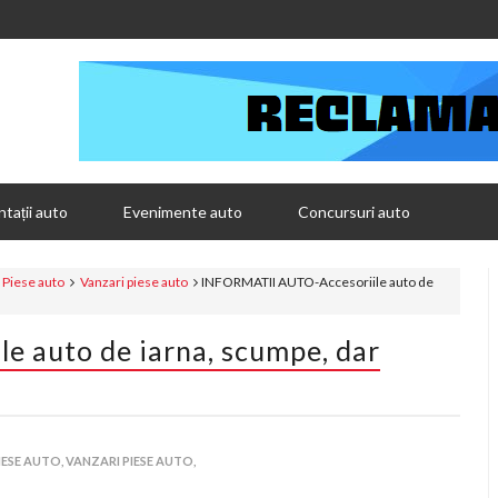
tații auto
Evenimente auto
Concursuri auto
Piese auto
Vanzari piese auto
INFORMATII AUTO-Accesoriile auto de
 auto de iarna, scumpe, dar
IESE AUTO,
VANZARI PIESE AUTO,