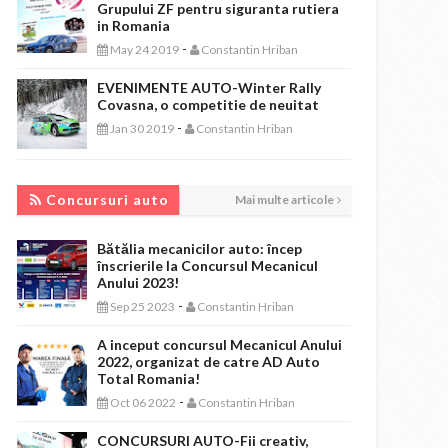
Grupului ZF pentru siguranta rutiera
in Romania
-
May 24 2019
Constantin Hriban
EVENIMENTE AUTO-Winter Rally
Covasna, o competitie de neuitat
-
Jan 30 2019
Constantin Hriban
CONCURSURI AUTO
Concursuri auto
Mai multe articole
Bătălia mecanicilor auto: încep
înscrierile la Concursul Mecanicul
Anului 2023!
-
Sep 25 2023
Constantin Hriban
A inceput concursul Mecanicul Anului
2022, organizat de catre AD Auto
Total Romania!
-
Oct 06 2022
Constantin Hriban
CONCURSURI AUTO-Fii creativ,