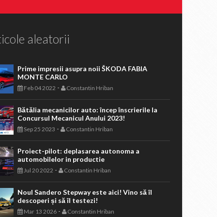
icole aleatorii
Prime impresii asupra noii ŠKODA FABIA
MONTE CARLO
-
Feb 04 2022
Constantin Hriban
Bătălia mecanicilor auto: încep înscrierile la
Concursul Mecanicul Anului 2023!
-
Sep 25 2023
Constantin Hriban
Proiect-pilot: deplasarea autonoma a
automobilelor in productie
-
Jul 20 2022
Constantin Hriban
Noul Sandero Stepway este aici! Vino să îl
descoperi și să îl testezi!
-
Mar 13 2026
Constantin Hriban