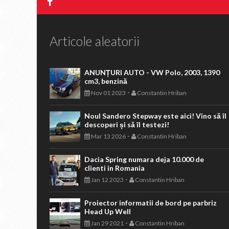
Articole aleatorii
ANUNȚURI AUTO - VW Polo, 2003, 1390
cm3, benzină
-
Nov 01 2023
Constantin Hriban
Noul Sandero Stepway este aici! Vino să îl
descoperi și să îl testezi!
-
Mar 13 2026
Constantin Hriban
Dacia Spring numara deja 10.000 de
clienti in Romania
-
Jan 12 2023
Constantin Hriban
Proiector informatii de bord pe parbriz
Head Up Well
-
Jan 29 2021
Constantin Hriban