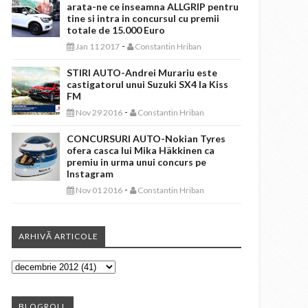
arata-ne ce inseamna ALLGRIP pentru
tine si intra in concursul cu premii
totale de 15.000 Euro
-
Jan 11 2017
Constantin Hriban
STIRI AUTO-Andrei Murariu este
castigatorul unui Suzuki SX4 la Kiss
FM
-
Nov 29 2016
Constantin Hriban
CONCURSURI AUTO-Nokian Tyres
ofera casca lui Mika Häkkinen ca
premiu in urma unui concurs pe
Instagram
-
Nov 01 2016
Constantin Hriban
ARHIVĂ ARTICOLE
BLOGROLL