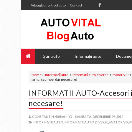
Adaugă un articol auto
Contact
Știri auto
Informații auto
Documen
Home
Informatii auto
Informatii auto diverse
motor VIP
iarna, scumpe, dar necesare!
INFORMATII AUTO-Accesoriile
necesare!
CONSTANTIN HRIBAN
-
SÂMBĂTĂ, DECEMBRIE 29, 2012
INFORMATII AUTO,
INFORMATII AUTO DIVERSE,
MOTOR VIP,
P