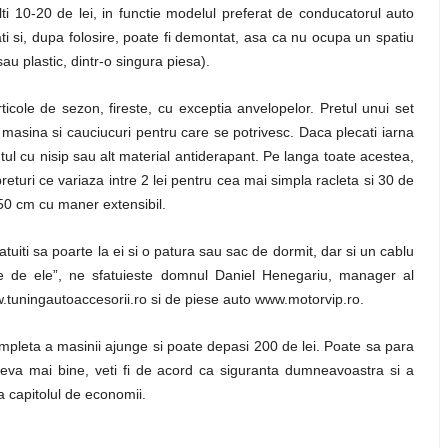
lti 10-20 de lei, in functie modelul preferat de conducatorul auto
 si, dupa folosire, poate fi demontat, asa ca nu ocupa un spatiu
u plastic, dintr-o singura piesa).
icole de sezon, fireste, cu exceptia anvelopelor. Pretul unui set
de masina si cauciucuri pentru care se potrivesc. Daca plecati iarna
tul cu nisip sau alt material antiderapant. Pe langa toate acestea,
returi ce variaza intre 2 lei pentru cea mai simpla racleta si 30 de
150 cm cu maner extensibil.
fatuiti sa poarte la ei si o patura sau sac de dormit, dar si un cablu
e de ele”, ne sfatuieste domnul Daniel Henegariu, manager al
ww.tuningautoaccesorii.ro si de piese auto www.motorvip.ro.
ompleta a masinii ajunge si poate depasi 200 de lei. Poate sa para
ceva mai bine, veti fi de acord ca siguranta dumneavoastra si a
la capitolul de economii.