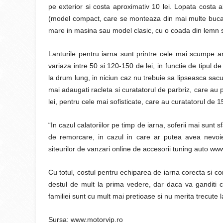
pe exterior si costa aproximativ 10 lei. Lopata costa a
(model compact, care se monteaza din mai multe bucati
mare in masina sau model clasic, cu o coada din lemn sa
Lanturile pentru iarna sunt printre cele mai scumpe art
variaza intre 50 si 120-150 de lei, in functie de tipul 
la drum lung, in niciun caz nu trebuie sa lipseasca sacu
mai adaugati racleta si curatatorul de parbriz, care au p
lei, pentru cele mai sofisticate, care au curatatorul de 
“In cazul calatoriilor pe timp de iarna, soferii mai sunt s
de remorcare, in cazul in care ar putea avea nevoi
siteurilor de vanzari online de accesorii tuning auto w
Cu totul, costul pentru echiparea de iarna corecta si c
destul de mult la prima vedere, dar daca va ganditi 
familiei sunt cu mult mai pretioase si nu merita trecute 
Sursa: www.motorvip.ro