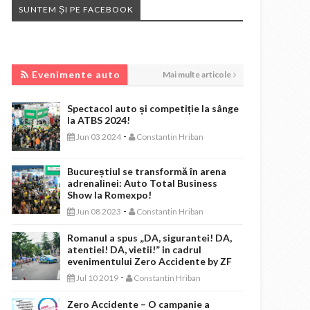
SUNTEM ȘI PE FACEBOOK
EVENIMENTE AUTO
Evenimente auto
Mai multe articole
Spectacol auto și competiție la sânge
la ATBS 2024!
-
Jun 03 2024
Constantin Hriban
Bucureștiul se transformă în arena
adrenalinei: Auto Total Business
Show la Romexpo!
-
Jun 08 2023
Constantin Hriban
Romanul a spus „DA, sigurantei! DA,
atentiei! DA, vietii!” in cadrul
evenimentului Zero Accidente by ZF
-
Jul 10 2019
Constantin Hriban
Zero Accidente – O campanie a