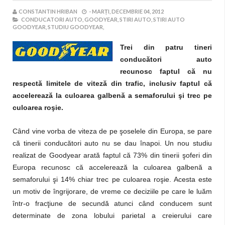
CONSTANTIN HRIBAN
-
MARȚI, DECEMBRIE 04, 2012
CONDUCATORI AUTO,
GOODYEAR,
STIRI AUTO,
STIRI AUTO
GOODYEAR,
STUDIU GOODYEAR,
Trei din patru tineri
conducători auto
recunosc faptul că nu
respectă limitele de viteză din trafic, inclusiv faptul că
accelerează la culoarea galbenă a semaforului şi trec pe
culoarea roşie.
Când vine vorba de viteza de pe şoselele din Europa, se pare
că tinerii conducători auto nu se dau înapoi. Un nou studiu
realizat de Goodyear arată faptul că 73% din tinerii şoferi din
Europa recunosc că accelerează la culoarea galbenă a
semaforului şi 14% chiar trec pe culoarea roşie. Acesta este
un motiv de îngrijorare, de vreme ce deciziile pe care le luăm
într-o fracţiune de secundă atunci când conducem sunt
determinate de zona lobului parietal a creierului care