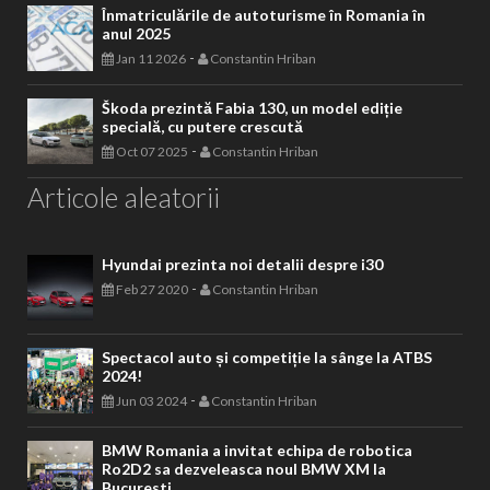
Înmatriculările de autoturisme în Romania în
anul 2025
-
Jan 11 2026
Constantin Hriban
Škoda prezintă Fabia 130, un model ediție
specială, cu putere crescută
-
Oct 07 2025
Constantin Hriban
Articole aleatorii
Hyundai prezinta noi detalii despre i30
-
Feb 27 2020
Constantin Hriban
Spectacol auto și competiție la sânge la ATBS
2024!
-
Jun 03 2024
Constantin Hriban
BMW Romania a invitat echipa de robotica
Ro2D2 sa dezveleasca noul BMW XM la
Bucuresti