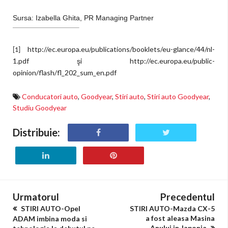
Sursa: Izabella Ghita, PR Managing Partner
http://ec.europa.eu/publications/booklets/eu-glance/44/nl-
[1]
1.pdf şi http://ec.europa.eu/public-
opinion/flash/fl_202_sum_en.pdf
Conducatori auto
,
Goodyear
,
Stiri auto
,
Stiri auto Goodyear
,
Studiu Goodyear
Distribuie:
Urmatorul
Precedentul
STIRI AUTO-Opel
STIRI AUTO-Mazda CX-5
a fost aleasa Masina
ADAM imbina moda si
Anului in Japonia