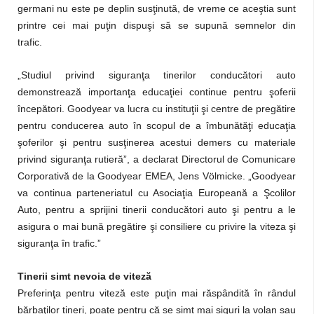
germani nu este pe deplin susţinută, de vreme ce aceştia sunt
printre cei mai puţin dispuşi să se supună semnelor din
trafic.
„Studiul privind siguranţa tinerilor conducători auto
demonstrează importanţa educaţiei continue pentru şoferii
începători. Goodyear va lucra cu instituţii şi centre de pregătire
pentru conducerea auto în scopul de a îmbunătăţi educaţia
şoferilor şi pentru susţinerea acestui demers cu materiale
privind siguranţa rutieră”, a declarat Directorul de Comunicare
Corporativă de la Goodyear EMEA,
Jens Völmicke. „Goodyear
va continua parteneriatul cu Asociaţia Europeană a Şcolilor
Auto, pentru a sprijini tinerii conducători auto şi pentru a le
asigura o mai bună pregătire şi consiliere cu privire la viteza şi
siguranţa în trafic.”
Tinerii simt nevoia de viteză
Preferinţa pentru viteză este puţin mai răspândită în rândul
bărbaţilor tineri, poate pentru că se simt mai siguri la volan sau