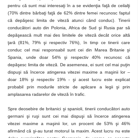
pentru că sunt mai interesaţi în a se evidenţia faţă de ceilalţi
(70% dintre bărbaţi faţă de 62% dintre femei recunosc faptul
că depăşesc limita de viteză atunci când conduc). Tinerii
conducători auto din Polonia, Africa de Sud şi Rusia par să
depăşească mult mai des limitele de viteză decât orice altă
ţară (81%, 79% şi respectiv 76%), în timp ce tinerii care
conduc cel mai responsabil sunt cei din Marea Britanie şi
Spania, unde doar 54% şi respectiv 40% recunosc că
depăşesc limita de viteză. De asemenea, ei sunt cel mai puţin
dispuşi să încerce atingerea vitezei maxime a maşinii lor –
doar 18% şi respectiv 19% - şi acest lucru este explicat
probabil prin modurile stricte de aplicare a legii şi prin
amplasarea radarelor de viteză în trafic.
Spre deosebire de britanici şi spanioli, tinerii conducători auto
germani şi ruşi sunt cei mai dispuşi să încerce atingerea
vitezei maxime a maşinii lor, un procent de 53% şi 46%
afirmând că şi-au turat motorul la maxim. Acest lucru nu este