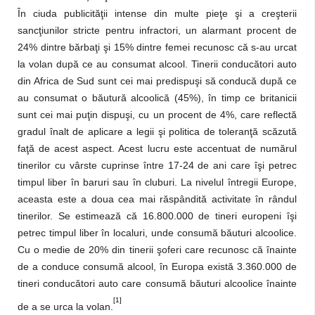
În ciuda publicităţii intense din multe pieţe şi a creşterii
sancţiunilor stricte pentru infractori, un alarmant procent de
24% dintre bărbaţi şi 15% dintre femei recunosc că s-au urcat
la volan după ce au consumat alcool. Tinerii conducători auto
din Africa de Sud sunt cei mai predispuşi să conducă după ce
au consumat o băutură alcoolică (45%), în timp ce britanicii
sunt cei mai puţin dispuşi, cu un procent de 4%, care reflectă
gradul înalt de aplicare a legii şi politica de toleranţă scăzută
faţă de acest aspect. Acest lucru este accentuat de numărul
tinerilor cu vârste cuprinse între 17-24 de ani care îşi petrec
timpul liber în baruri sau în cluburi. La nivelul întregii Europe,
aceasta este a doua cea mai răspândită activitate în rândul
tinerilor. Se estimează că 16.800.000 de tineri europeni îşi
petrec timpul liber în localuri, unde consumă băuturi alcoolice.
Cu o medie de 20% din tinerii şoferi care recunosc că înainte
de a conduce consumă alcool, în Europa există 3.360.000 de
tineri conducători auto care consumă băuturi alcoolice înainte
[1]
de a se urca la volan.