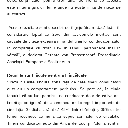
deloc surprinzător pentru Germania, de vreme ce aceasta
este singura ţară din lume unde nu există limită de viteză pe
autostrăzi.
„Aceste rezultate sunt deosebit de îngrijorătoare dacă luăm în
considerare faptul că 25% din accidentele mortale sunt
cauzate de viteza excesivă în rândul tinerilor conducători auto,
în comparaţie cu doar 10% în rândul persoanelor mai în
vârstă”, a declarat
Gerhard von Bressensdorf, Preşedintele
Asociaţiei Europene a Şcolilor Auto.
Regulile sunt făcute pentru a fi încălcate
Viteza nu este singura zonă faţă de care tinerii conducători
auto au un comportament periculos. Se pare că, în ciuda
faptului că au luat permisul de conducere doar de câţiva ani,
tinerii şoferi ignoră, de asemenea, multe reguli importante de
circulaţie. Studiul a arătat că 43% dintre bărbaţi şi 35% dintre
femei recunosc că nu s-au supus semnelor de circulaţie.
Tinerii conducători auto din Africa de Sud şi Polonia sunt în