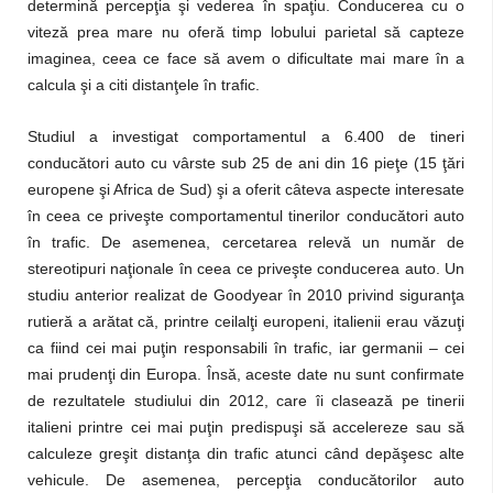
determină percepţia şi vederea în spaţiu. Conducerea cu o
viteză prea mare nu oferă timp lobului parietal să capteze
imaginea, ceea ce face să avem o dificultate mai mare în a
calcula şi a citi distanţele în trafic.
Studiul a investigat comportamentul a 6.400 de tineri
conducători auto cu vârste sub 25 de ani din 16 pieţe (15 ţări
europene şi Africa de Sud) şi a oferit câteva aspecte interesate
în ceea ce priveşte comportamentul tinerilor conducători auto
în trafic. De asemenea, cercetarea relevă un număr de
stereotipuri naţionale în ceea ce priveşte conducerea auto. Un
studiu anterior realizat de Goodyear în 2010 privind siguranţa
rutieră a arătat că, printre ceilalţi europeni, italienii erau văzuţi
ca fiind cei mai puţin responsabili în trafic, iar germanii – cei
mai prudenţi din Europa. Însă, aceste date nu sunt confirmate
de rezultatele studiului din 2012, care îi clasează pe tinerii
italieni printre cei mai puţin predispuşi să accelereze sau să
calculeze greşit distanţa din trafic atunci când depăşesc alte
vehicule. De asemenea, percepţia conducătorilor auto