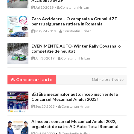
Accidente by ZF
-
Jul 10 2019
Constantin Hriban
Zero Accidente – O campanie a Grupului ZF
pentru siguranta rutiera in Romania
-
May 24 2019
Constantin Hriban
EVENIMENTE AUTO-Winter Rally Covasna, o
competitie de neuitat
-
Jan 30 2019
Constantin Hriban
CONCURSURI AUTO
Concursuri auto
Mai multe articole
Bătălia mecanicilor auto: încep înscrierile la
Concursul Mecanicul Anului 2023!
-
Sep 25 2023
Constantin Hriban
A inceput concursul Mecanicul Anului 2022,
organizat de catre AD Auto Total Romania!
-
Oct 06 2022
Constantin Hriban