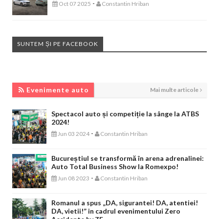
-
Oct 07 2025
Constantin Hriban
SUNTEM ȘI PE FACEBOOK
EVENIMENTE AUTO
Evenimente auto
Mai multe articole
Spectacol auto și competiție la sânge la ATBS
2024!
-
Jun 03 2024
Constantin Hriban
Bucureștiul se transformă în arena adrenalinei:
Auto Total Business Show la Romexpo!
-
Jun 08 2023
Constantin Hriban
Romanul a spus „DA, sigurantei! DA, atentiei!
DA, vietii!” in cadrul evenimentului Zero