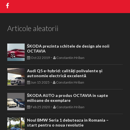
Articole aleatorii
ŠKODA prezinta schitele de design ale noii
OCTAVIA
-
Oct 22 2019
Constantin Hriban
Audi Q5 e-hybrid: calități polivalente și
autonomie electrică excelentă
-
Jun 15 2025
Constantin Hriban
ŠKODA AUTO a produs OCTAVIA in sapte
milioane de exemplare
-
Feb 25 2020
Constantin Hriban
Noul BMW Seria 1 debuteaza in Romania –
start pentru o noua revolutie