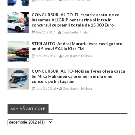
CONCURSURI AUTO-Fii creativ, arata-ne ce
inseamna ALLGRIP pentru tine si intra in
concursul cu premii totale de 15.000 Euro
-
Jan 11 2017
Constantin Hriban
STIRI AUTO-Andrei Murariu este castigatorul
unui Suzuki SX4 la Kiss FM
-
Nov 29 2016
Constantin Hriban
CONCURSURI AUTO-Nokian Tyres ofera casca
lui Mika Häkkinen ca premiu in urma unui
concurs pe Instagram
-
Nov 01 2016
Constantin Hriban
ARHIVĂ ARTICOLE