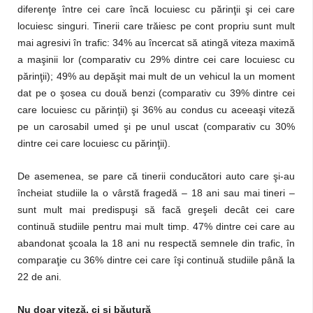
diferenţe între cei care încă locuiesc cu părinţii şi cei care
locuiesc singuri. Tinerii care trăiesc pe cont propriu sunt mult
mai agresivi în trafic: 34% au încercat să atingă viteza maximă
a maşinii lor (comparativ cu 29% dintre cei care locuiesc cu
părinţii); 49% au depăşit mai mult de un vehicul la un moment
dat pe o şosea cu două benzi (comparativ cu 39% dintre cei
care locuiesc cu părinţii) şi 36% au condus cu aceeaşi viteză
pe un carosabil umed şi pe unul uscat (comparativ cu 30%
dintre cei care locuiesc cu părinţii).
De asemenea, se pare că tinerii conducători auto care şi-au
încheiat studiile la o vârstă fragedă – 18 ani sau mai tineri –
sunt mult mai predispuşi să facă greşeli decât cei care
continuă studiile pentru mai mult timp. 47% dintre cei care au
abandonat şcoala la 18 ani nu respectă semnele din trafic, în
comparaţie cu 36% dintre cei care îşi continuă studiile până la
22 de ani.
Nu doar viteză, ci şi băutură