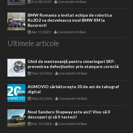
-
Oct 08 2019
Constantin Hriban
BMW Romania a invitat echipa de robotica
Ro2D2 sa dezveleasca noul BMW XM la
Bucuresti
-
Apr 11 2023
Constantin Hriban
Ultimele articole
Ghid de mentenanță pentru simeringuri SKF:
prevenirea defecțiunilor prin etanșare corectă
-
May 12 2026
Constantin Hriban
AUMOVIO sărbătorește 20 de ani de tahograf
digital
-
May 02 2026
Constantin Hriban
Noul Sandero Stepway este aici! Vino să îl
descoperi și să îl testezi!
-
Mar 13 2026
Constantin Hriban