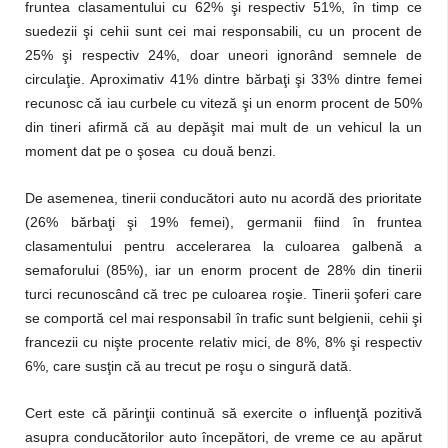
fruntea clasamentului cu 62% şi respectiv 51%, în timp ce
suedezii şi cehii sunt cei mai responsabili, cu un procent de
25% şi respectiv 24%, doar uneori ignorând semnele de
circulaţie. Aproximativ 41% dintre bărbaţi şi 33% dintre femei
recunosc că iau curbele cu viteză şi un enorm procent de 50%
din tineri afirmă că au depăşit mai mult de un vehicul la un
moment dat pe o şosea cu două benzi.
De asemenea, tinerii conducători auto nu acordă des prioritate
(26% bărbaţi şi 19% femei), germanii fiind în fruntea
clasamentului pentru accelerarea la culoarea galbenă a
semaforului (85%), iar un enorm procent de 28% din tinerii
turci recunoscând că trec pe culoarea roşie. Tinerii şoferi care
se comportă cel mai responsabil în trafic sunt belgienii, cehii şi
francezii cu nişte procente relativ mici, de 8%, 8% şi respectiv
6%, care susţin că au trecut pe roşu o singură dată.
Cert este că părinţii continuă să exercite o influenţă pozitivă
asupra conducătorilor auto începători, de vreme ce au apărut