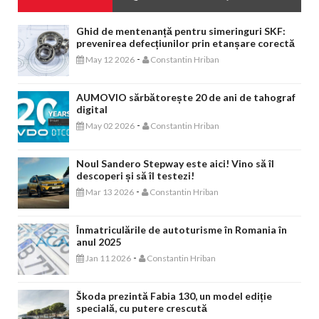
Ghid de mentenanță pentru simeringuri SKF:
prevenirea defecțiunilor prin etanșare corectă
-
May 12 2026
Constantin Hriban
AUMOVIO sărbătorește 20 de ani de tahograf
digital
-
May 02 2026
Constantin Hriban
Noul Sandero Stepway este aici! Vino să îl
descoperi și să îl testezi!
-
Mar 13 2026
Constantin Hriban
Înmatriculările de autoturisme în Romania în
anul 2025
-
Jan 11 2026
Constantin Hriban
Škoda prezintă Fabia 130, un model ediție
specială, cu putere crescută