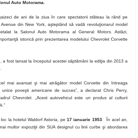
alonul Auto Motorama.
şaizeci de ani de la ziua în care spectatorii stăteau la rând pe
k Avenue din New York, aşteptând să vadă revoluţionarul model
 etalat la Salonul Auto Motorama al General Motors. Astăzi,
ortanţă istorică prin prezentarea modelului Chevrolet Corvette
 a fost lansat la începutul acestei săptămâni la ediţia din 2013 a
.
cel mai avansat şi mai atrăgător model Corvette din întreaga
i unice poveşti americane de succes”, a declarat Chris Perry,
adrul Chevrolet. „Acest autovehicul este un produs al culturii
k.”
loc la hotelul Waldorf Astoria, pe
17 ianuarie 1953
. În acel an,
ai multor expoziţii din SUA designul cu linii curbe şi abordarea