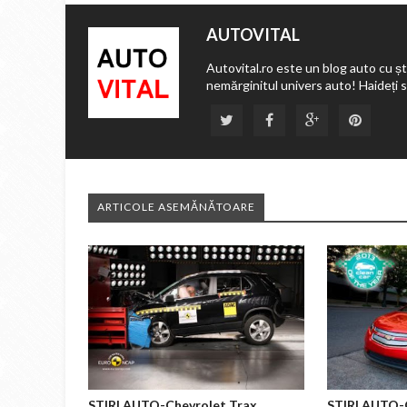
AUTOVITAL
Autovital.ro este un blog auto cu ști
nemărginitul univers auto! Haideți 
ARTICOLE ASEMĂNĂTOARE
STIRI AUTO-Chevrolet Trax
STIRI AUTO-