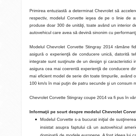
Primirea entuziastă a determinat Chevrolet să accelerez
respectiv, modelul Corvette ieşea de pe o linie de a
produse doar 300 de unităţi, toate având un interior d
autovehicul care avea să devină sinonim cu performanţa,
Modelul Chevrolet Corvette Stingray 2014 rămâne fidel
asigură o experienţă de conducere unică, datorită tehn
integrate sunt susţinute de un design şi caracteristici
asigura cea mai coerentă experienţă de conducere din 
mai eficient model de serie din toate timpurile, având 
100 km/s în mai puţin de patru secunde şi un consum m
Chevrolet Corvette Stingray coupe 2014 va fi pus în vânz
Informaţii pe scurt despre modelul Chevrolet Corve
Modelul Corvette s-a bucurat iniţial de susţinere
insistat asupra faptului că un autovehicul ame
dominată de modele europene. A fost ideea lui ca