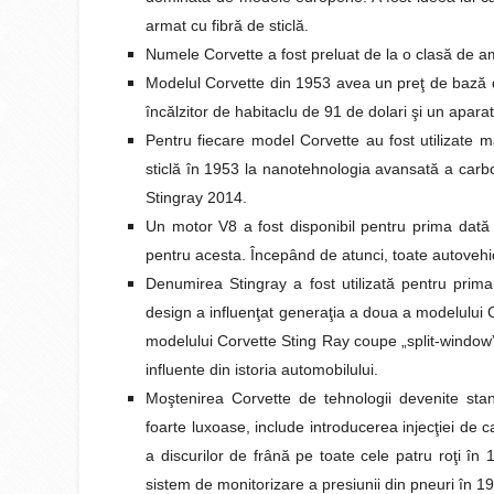
armat cu fibră de sticlă.
Numele Corvette a fost preluat de la o clasă de a
Modelul Corvette din 1953 avea un preţ de bază d
încălzitor de habitaclu de 91 de dolari şi un apara
Pentru fiecare model Corvette au fost utilizate ma
sticlă în 1953 la nanotehnologia avansată a carbo
Stingray 2014.
Un motor V8 a fost disponibil pentru prima dată î
pentru acesta. Începând de atunci, toate autovehi
Denumirea Stingray a fost utilizată pentru prima
design a influenţat generaţia a doua a modelului C
modelului Corvette Sting Ray coupe „split-window”
influente din istoria automobilului.
Moştenirea Corvette de tehnologii devenite sta
foarte luxoase, include introducerea injecţiei de
a discurilor de frână pe toate cele patru roţi în 
sistem de monitorizare a presiunii din pneuri în 1