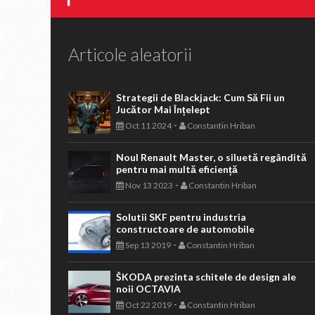
Articole aleatorii
Strategii de Blackjack: Cum Să Fii un
Jucător Mai Înțelept
-
Oct 11 2024
Constantin Hriban
Noul Renault Master, o siluetă regândită
pentru mai multă eficiență
-
Nov 13 2023
Constantin Hriban
Solutii SKF pentru industria
constructoare de automobile
-
Sep 13 2019
Constantin Hriban
ŠKODA prezinta schitele de design ale
noii OCTAVIA
-
Oct 22 2019
Constantin Hriban