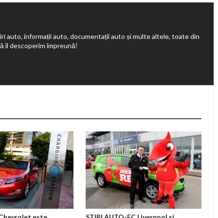
ri auto, informații auto, documentații auto și multe altele, toate din
să îl descoperim împreună!
Chevrolet este
STIRI AUTO-FC Liverpool si