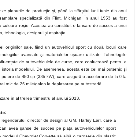
e planurile de producţie şi, până la sfârşitul lunii iunie din anul
samblare specializată din Flint, Michigan. În anul 1953 au fost
e culoare roşie. Acestea au constituit o lansare de succes a unui
 tehnologia, designul şi aspiraţia.
 originilor sale, fiind un autovehicul sport cu două locuri care
ologiilor avansate şi materialelor uşoare utilizate. Tehnologiile
 influenţate de autovehiculele de curse, care conlucrează pentru a
istoria modelului. De asemenea, acesta este cel mai puternic şi
o putere de 450 cp (335 kW), care asigură o accelerare de la 0 la
ai mic de 26 mile/galon la deplasarea pe autostradă.
are în al treilea trimestru al anului 2013.
tte:
a legendarului director de design al GM, Harley Earl, care a
rican avea şanse de succes pe piaţa autovehiculelor sport
 modelul Chevrolet Corvette să aibă o caroserie din plastic