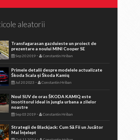
icole aleatorii
Transfagarasan gazduieste un proiect de
prezentare a noului MINI Cooper SE
-
Sep 20 2019
Constantin Hriban
Primele detalii despre modelele actualizate
Škoda Scala și Škoda Kamiq
-
Jul 20 2023
Constantin Hriban
Noul SUV de oras ŠKODA KAMIQ este
insotitorul ideal in jungla urbana a zilelor
noastre
-
Sep 03 2019
Constantin Hriban
Strategii de Blackjack: Cum Să Fii un Jucător
Mai Înțelept
-
Oct 11 2024
Constantin Hriban