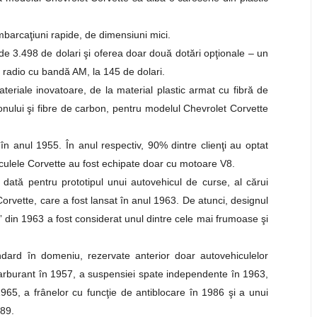
mbarcaţiuni rapide, de dimensiuni mici.
e 3.498 de dolari şi oferea doar două dotări opţionale – un
t radio cu bandă AM, la 145 de dolari.
teriale inovatoare, de la material plastic armat cu fibră de
nului şi fibre de carbon, pentru modelul Chevrolet Corvette
n anul 1955. În anul respectiv, 90% dintre clienţi au optat
culele Corvette au fost echipate doar cu motoare V8.
 dată pentru prototipul unui autovehicul de curse, al cărui
orvette, care a fost lansat în anul 1963. De atunci, designul
 din 1963 a fost considerat unul dintre cele mai frumoase şi
ndard în domeniu, rezervate anterior doar autovehiculelor
 carburant în 1957, a suspensiei spate independente în 1963,
1965, a frânelor cu funcţie de antiblocare în 1986 şi a unui
989.