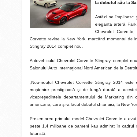
la debutul său la S
Astăzi se împlinesc 
eleganta arteră Par
Chevrolet Corvette,
Corvette revine la New York, marcând momentul de imp
Stingray 2014 complet nou.
Autovehiculul Chevrolet Corvette Stingray, complet nou,
Salonului Auto Internaţional Nord American de la Detroit
„Nou-nouţul Chevrolet Corvette Stingray 2014 este 
moştenire prestigioasă şi de lungă durată a aceste
vicepreşedintele departamentului de Marketing din c
americane, care şi-a făcut debutul chiar aici, la New Yor
Prezentarea primului model Chevrolet Corvette a avut 
peste 1,4 milioane de oameni i-au admirat în cadrul m
futuristă.