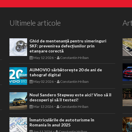
Ultimele articole
Art
Ghid de mentenanță pentru simeringuri
SKF: prevenirea defecțiunilor prin
etanșare corectă
-
May 12 2026
Constantin Hriban
AUMOVIO sărbătorește 20 de ani de
tahograf digital
-
May 02 2026
Constantin Hriban
Noul Sandero Stepway este aici! Vino să îl
descoperi și să îl testezi!
-
Mar 13 2026
Constantin Hriban
Înmatriculările de autoturisme în
Romania în anul 2025
-
Jan 11 2026
Constantin Hriban