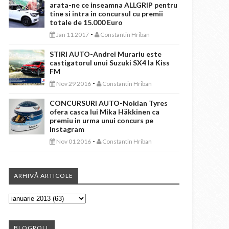
arata-ne ce inseamna ALLGRIP pentru
tine si intra in concursul cu premii
totale de 15.000 Euro
-
Jan 11 2017
Constantin Hriban
STIRI AUTO-Andrei Murariu este
castigatorul unui Suzuki SX4 la Kiss
FM
-
Nov 29 2016
Constantin Hriban
CONCURSURI AUTO-Nokian Tyres
ofera casca lui Mika Häkkinen ca
premiu in urma unui concurs pe
Instagram
-
Nov 01 2016
Constantin Hriban
ARHIVĂ ARTICOLE
BLOGROLL