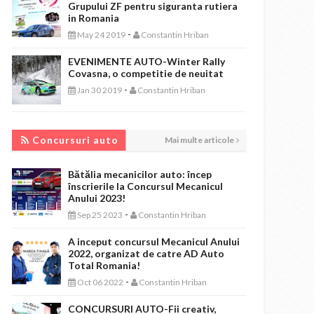
Grupului ZF pentru siguranta rutiera
in Romania
-
May 24 2019
Constantin Hriban
EVENIMENTE AUTO-Winter Rally
Covasna, o competitie de neuitat
-
Jan 30 2019
Constantin Hriban
CONCURSURI AUTO
Concursuri auto
Mai multe articole
Bătălia mecanicilor auto: încep
înscrierile la Concursul Mecanicul
Anului 2023!
-
Sep 25 2023
Constantin Hriban
A inceput concursul Mecanicul Anului
2022, organizat de catre AD Auto
Total Romania!
-
Oct 06 2022
Constantin Hriban
CONCURSURI AUTO-Fii creativ,