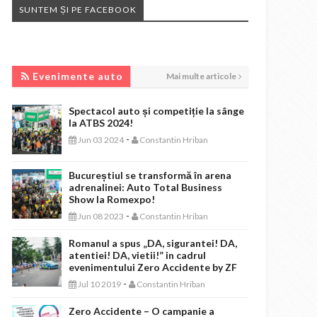
SUNTEM ȘI PE FACEBOOK
EVENIMENTE AUTO
Evenimente auto
Mai multe articole
Spectacol auto și competiție la sânge
la ATBS 2024!
-
Jun 03 2024
Constantin Hriban
Bucureștiul se transformă în arena
adrenalinei: Auto Total Business
Show la Romexpo!
-
Jun 08 2023
Constantin Hriban
Romanul a spus „DA, sigurantei! DA,
atentiei! DA, vietii!” in cadrul
evenimentului Zero Accidente by ZF
-
Jul 10 2019
Constantin Hriban
Zero Accidente – O campanie a