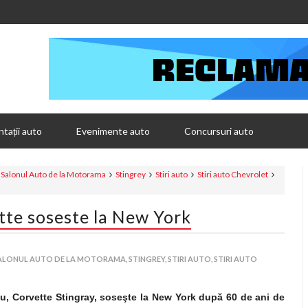
tații auto
Evenimente auto
Concursuri auto
Salonul Auto de la Motorama
Stingrey
Stiri auto
Stiri auto Chevrolet
te soseste la New York
ALONUL AUTO DE LA MOTORAMA,
STINGREY,
STIRI AUTO,
STIRI AUTO
, Corvette Stingray, soseşte la New York după 60 de ani de