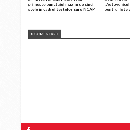
primeste punctajul maxim de cinci
„Autovehiculu
stele in cadrul testelor Euro NCAP
pentru flote 
0 COMENTARII