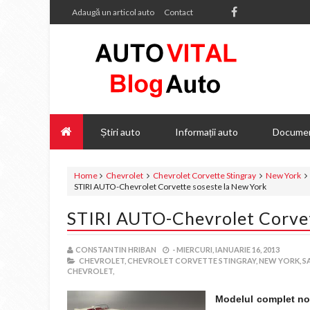
Adaugă un articol auto
Contact
Știri auto
Informații auto
Documen
Home
Chevrolet
Chevrolet Corvette Stingray
New York
STIRI AUTO-Chevrolet Corvette soseste la New York
STIRI AUTO-Chevrolet Corvet
CONSTANTIN HRIBAN
-
MIERCURI, IANUARIE 16, 2013
CHEVROLET,
CHEVROLET CORVETTE STINGRAY,
NEW YORK,
S
CHEVROLET,
Modelul complet nou