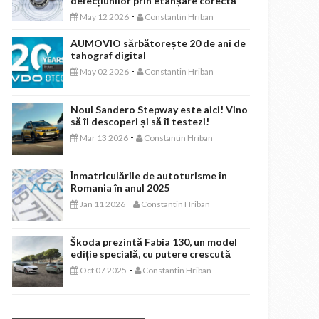
defecțiunilor prin etanșare corectă
-
May 12 2026
Constantin Hriban
AUMOVIO sărbătorește 20 de ani de
tahograf digital
-
May 02 2026
Constantin Hriban
Noul Sandero Stepway este aici! Vino
să îl descoperi și să îl testezi!
-
Mar 13 2026
Constantin Hriban
Înmatriculările de autoturisme în
Romania în anul 2025
-
Jan 11 2026
Constantin Hriban
Škoda prezintă Fabia 130, un model
ediție specială, cu putere crescută
-
Oct 07 2025
Constantin Hriban