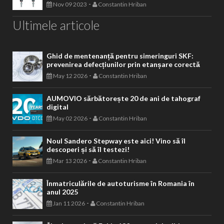
-
Nov 09 2023
Constantin Hriban
Ultimele articole
Ghid de mentenanță pentru simeringuri SKF:
prevenirea defecțiunilor prin etanșare corectă
-
May 12 2026
Constantin Hriban
AUMOVIO sărbătorește 20 de ani de tahograf
digital
-
May 02 2026
Constantin Hriban
Noul Sandero Stepway este aici! Vino să îl
descoperi și să îl testezi!
-
Mar 13 2026
Constantin Hriban
Înmatriculările de autoturisme în Romania în
anul 2025
-
Jan 11 2026
Constantin Hriban