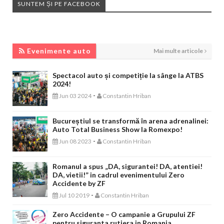
SUNTEM ȘI PE FACEBOOK
EVENIMENTE AUTO
Evenimente auto
Mai multe articole
Spectacol auto și competiție la sânge la ATBS
2024!
-
Jun 03 2024
Constantin Hriban
Bucureștiul se transformă în arena adrenalinei:
Auto Total Business Show la Romexpo!
-
Jun 08 2023
Constantin Hriban
Romanul a spus „DA, sigurantei! DA, atentiei!
DA, vietii!” in cadrul evenimentului Zero
Accidente by ZF
-
Jul 10 2019
Constantin Hriban
Zero Accidente – O campanie a Grupului ZF
pentru siguranta rutiera in Romania