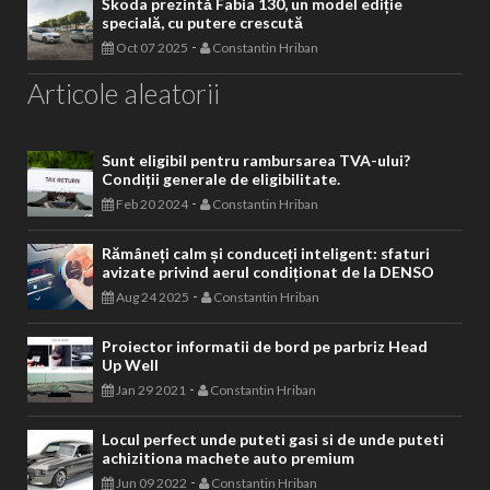
Škoda prezintă Fabia 130, un model ediție
specială, cu putere crescută
-
Oct 07 2025
Constantin Hriban
Articole aleatorii
Sunt eligibil pentru rambursarea TVA-ului?
Condiții generale de eligibilitate.
-
Feb 20 2024
Constantin Hriban
Rămâneți calm și conduceți inteligent: sfaturi
avizate privind aerul condiționat de la DENSO
-
Aug 24 2025
Constantin Hriban
Proiector informatii de bord pe parbriz Head
Up Well
-
Jan 29 2021
Constantin Hriban
Locul perfect unde puteti gasi si de unde puteti
achizitiona machete auto premium
-
Jun 09 2022
Constantin Hriban