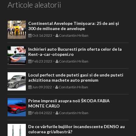
Articole aleatorii
Continental Anvelope Timișoara: 25 de ani și
300 de milioane de anvelope
-
Oct 16 2023
Constantin Hriban
Inchirieri auto Bucuresti prin oferta celor de la
Rent-a-car-otopeni.ro
-
Feb 23 2023
Constantin Hriban
Locul perfect unde puteti gasi si de unde puteti
achizitiona machete auto premium
-
Jun 09 2022
Constantin Hriban
Prime impresii asupra noii ŠKODA FABIA
MONTE CARLO
-
Feb 04 2022
Constantin Hriban
De ce vârfurile bujiilor incandescente DENSO au
culoarea gri/albastră?