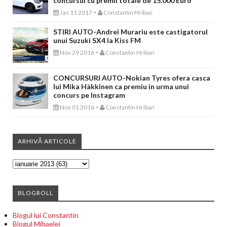
concursul cu premii totale de 15.000 Euro
-
Jan 11 2017
Constantin Hriban
STIRI AUTO-Andrei Murariu este castigatorul
unui Suzuki SX4 la Kiss FM
-
Nov 29 2016
Constantin Hriban
CONCURSURI AUTO-Nokian Tyres ofera casca
lui Mika Häkkinen ca premiu in urma unui
concurs pe Instagram
-
Nov 01 2016
Constantin Hriban
ARHIVĂ ARTICOLE
BLOGROLL
Blogul lui Constantin
Blogul Mihaelei