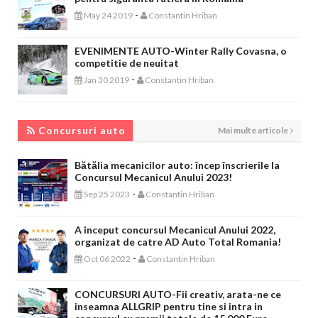
-
May 24 2019
Constantin Hriban
EVENIMENTE AUTO-Winter Rally Covasna, o
competitie de neuitat
-
Jan 30 2019
Constantin Hriban
CONCURSURI AUTO
Concursuri auto
Mai multe articole
Bătălia mecanicilor auto: încep înscrierile la
Concursul Mecanicul Anului 2023!
-
Sep 25 2023
Constantin Hriban
A inceput concursul Mecanicul Anului 2022,
organizat de catre AD Auto Total Romania!
-
Oct 06 2022
Constantin Hriban
CONCURSURI AUTO-Fii creativ, arata-ne ce
inseamna ALLGRIP pentru tine si intra in