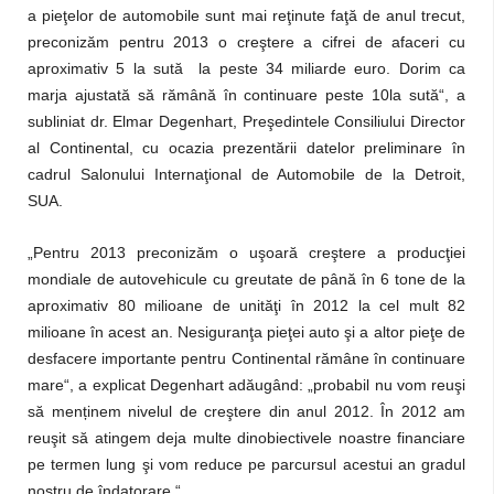
a pieţelor de automobile sunt mai reţinute faţă de anul trecut,
preconizăm pentru 2013 o creştere a cifrei de afaceri cu
aproximativ 5 la sută la peste 34 miliarde euro. Dorim ca
marja ajustată să rămână în continuare peste 10la sută“, a
subliniat dr. Elmar Degenhart, Preşedintele Consiliului Director
al Continental, cu ocazia prezentării datelor preliminare în
cadrul Salonului Internaţional de Automobile de la Detroit,
SUA.
„Pentru 2013 preconizăm o uşoară creştere a producţiei
mondiale de autovehicule cu greutate de până în 6 tone de la
aproximativ 80 milioane de unităţi în 2012 la cel mult 82
milioane în acest an. Nesiguranţa pieţei auto şi a altor pieţe de
desfacere importante pentru Continental rămâne în continuare
mare“, a explicat Degenhart adăugând: „probabil nu vom reuşi
să menținem nivelul de creştere din anul 2012. În 2012 am
reuşit să atingem deja multe dinobiectivele noastre financiare
pe termen lung şi vom reduce pe parcursul acestui an gradul
nostru de îndatorare.“