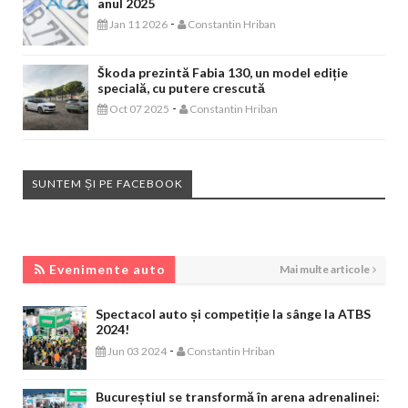
anul 2025
-
Jan 11 2026
Constantin Hriban
Škoda prezintă Fabia 130, un model ediție
specială, cu putere crescută
-
Oct 07 2025
Constantin Hriban
SUNTEM ȘI PE FACEBOOK
EVENIMENTE AUTO
Evenimente auto
Mai multe articole
Spectacol auto și competiție la sânge la ATBS
2024!
-
Jun 03 2024
Constantin Hriban
Bucureștiul se transformă în arena adrenalinei: