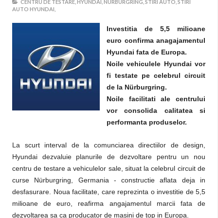
CENTRU DE TESTARE,
HYUNDAI,
NÜRBURGRING,
STIRI AUTO,
STIRI
AUTO HYUNDAI,
Investitia de 5,5 milioane
euro confirma anagajamentul
Hyundai fata de Europa.
Noile vehiculele Hyundai vor
fi testate pe celebrul circuit
de la Nürburgring.
Noile facilitati ale centrului
vor consolida calitatea si
performanta produselor.
La scurt interval de la comunciarea directiilor de design,
Hyundai dezvaluie planurile de dezvoltare pentru un nou
centru de testare a vehiculelor sale, situat la celebrul circuit de
curse Nürburgring, Germania - constructie aflata deja in
desfasurare. Noua facilitate, care reprezinta o investitie de 5,5
milioane de euro, reafirma angajamentul marcii fata de
dezvoltarea sa ca producator de masini de top in Europa.