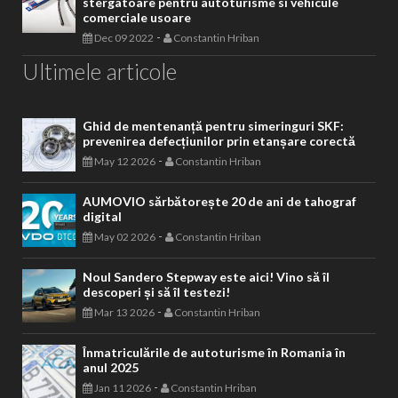
stergatoare pentru autoturisme si vehicule
comerciale usoare
-
Dec 09 2022
Constantin Hriban
Ultimele articole
Ghid de mentenanță pentru simeringuri SKF:
prevenirea defecțiunilor prin etanșare corectă
-
May 12 2026
Constantin Hriban
AUMOVIO sărbătorește 20 de ani de tahograf
digital
-
May 02 2026
Constantin Hriban
Noul Sandero Stepway este aici! Vino să îl
descoperi și să îl testezi!
-
Mar 13 2026
Constantin Hriban
Înmatriculările de autoturisme în Romania în
anul 2025
-
Jan 11 2026
Constantin Hriban