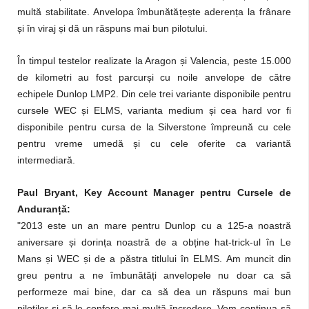
multă stabilitate. Anvelopa îmbunătă
ț
e
ș
te aderen
ț
a la frânare
ș
i în viraj
ș
i dă un răspuns mai bun pilotului.
În timpul testelor realizate la Aragon
ș
i Valencia, peste 15.000
de kilometri au fost parcur
ș
i cu noile anvelope de către
echipele Dunlop LMP2. Din cele trei variante disponibile pentru
cursele WEC
ș
i ELMS, varianta medium
ș
i cea hard vor fi
disponibile pentru cursa de la Silverstone împreună cu cele
pentru vreme umedă
ș
i cu cele oferite ca variantă
intermediară.
Paul Bryant, Key Account Manager pentru Cursele de
Anduran
ț
ă
:
"2013 este un an mare pentru Dunlop cu a 125-a noastră
aniversare
ș
i dorin
ț
a noastră de a ob
ț
ine hat-trick-ul în Le
Mans
ș
i WEC
ș
i de a păstra titlului în ELMS. Am muncit din
greu pentru a ne îmbunătă
ț
i anvelopele nu doar ca să
performeze mai bine, dar ca să dea un răspuns mai bun
pilo
ț
ilor
ș
i să le confere mai multă încredere. Vom continua să