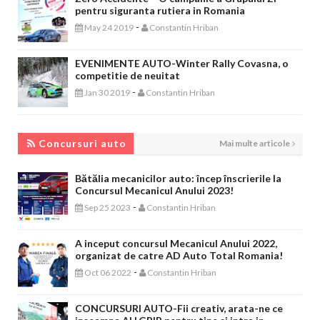
pentru siguranta rutiera in Romania
-
May 24 2019
Constantin Hriban
EVENIMENTE AUTO-Winter Rally Covasna, o
competitie de neuitat
-
Jan 30 2019
Constantin Hriban
CONCURSURI AUTO
Concursuri auto
Mai multe articole
Bătălia mecanicilor auto: încep înscrierile la
Concursul Mecanicul Anului 2023!
-
Sep 25 2023
Constantin Hriban
A inceput concursul Mecanicul Anului 2022,
organizat de catre AD Auto Total Romania!
-
Oct 06 2022
Constantin Hriban
CONCURSURI AUTO-Fii creativ, arata-ne ce