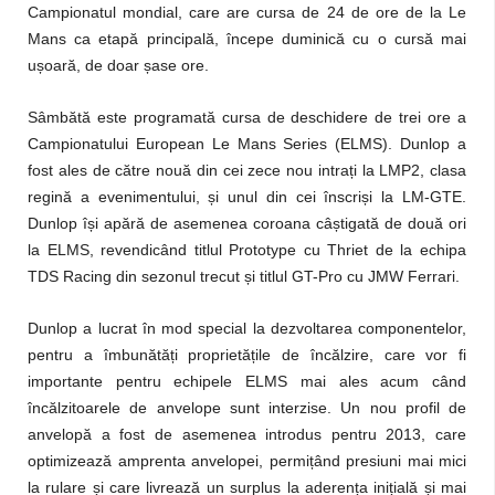
Campionatul mondial, care are cursa de 24 de ore de la Le
Mans ca etapă principală, începe duminică cu o cursă mai
u
ș
oară, de doar
ș
ase ore.
Sâmbătă este programată cursa de deschidere de trei ore a
Campionatului European Le Mans Series (ELMS). Dunlop a
fost ales de către nouă din cei zece nou intra
ț
i la LMP2, clasa
regină a evenimentului,
ș
i unul din cei înscri
ș
i la LM-GTE.
Dunlop î
ș
i apără de asemenea coroana câ
ș
tigată de două ori
la ELMS, revendicând titlul Prototype cu Thriet de la echipa
TDS Racing din sezonul trecut
ș
i titlul GT-Pro cu JMW Ferrari.
Dunlop a lucrat în mod special la dezvoltarea componentelor,
pentru a îmbunătă
ț
i proprietă
ț
ile de încălzire, care vor fi
importante pentru echipele ELMS mai ales acum când
încălzitoarele de anvelope sunt interzise. Un nou profil de
anvelopă a fost de asemenea introdus pentru 2013, care
optimizează amprenta anvelopei, permi
ț
ând presiuni mai mici
la rulare
ș
i care livrează un surplus la aderen
ț
a ini
ț
ială
ș
i mai