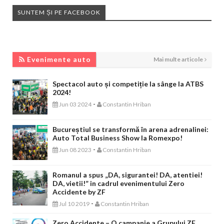
SUNTEM ȘI PE FACEBOOK
EVENIMENTE AUTO
Evenimente auto
Mai multe articole
Spectacol auto și competiție la sânge la ATBS
2024!
-
Jun 03 2024
Constantin Hriban
Bucureștiul se transformă în arena adrenalinei:
Auto Total Business Show la Romexpo!
-
Jun 08 2023
Constantin Hriban
Romanul a spus „DA, sigurantei! DA, atentiei!
DA, vietii!” in cadrul evenimentului Zero
Accidente by ZF
-
Jul 10 2019
Constantin Hriban
Zero Accidente – O campanie a Grupului ZF