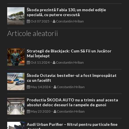
Škoda prezintă Fabia 130, un model ediție
specială, cu putere crescută
-
Oct 07 2025
Constantin Hriban
Articole aleatorii
Strategii de Blackjack: Cum Să Fii un Jucător
Mai Înțelept
-
Oct 11 2024
Constantin Hriban
Škoda Octavia: besteller-ul a fost împrospătat
cu un facelift
-
May 14 2024
Constantin Hriban
Productia ŠKODA AUTO nu a trimis anul acesta
absolut deloc deseuri la rampele de gunoi
-
May 23 2020
Constantin Hriban
Audi Urban Purifier – filtrul pentru particule fine