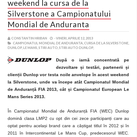
weekend la cursa de la
Silverstone a Campionatului
Mondial de Anduranta
CONSTANTIN HRIBAN
-
VINERI, APRILIE 12, 2013
CAMPIONATUL MONDIAL DE ANDURANTA,
CURSA DE LA SILVERSTONE,
DUNLOP,
LE MANS,
STIRI AUTO,
STIRI AUTO DUNLOP,
După o iarnă concentrată pe
dezvoltare
ș
i testări, partenerii
ș
i
clien
ț
ii Dunlop vor testa noile anvelope în acest weekend
la Silverstone, unde va începe atât Campionatul Mondial
de Anduran
ț
ă FIA 2013, cât
ș
i Campionatul European Le
Mans Series 2013.
În Campionatul Mondial de Anduran
ț
ă FIA (WEC) Dunlop
domină clasa LMP2 cu opt din cei zece participan
ț
i care au
optat pentru acela
ș
i brand care a câ
ș
tigat titlul în 2012
ș
i în
2011 în Intercontinental Le Mans Cup, predecesorul WEC.