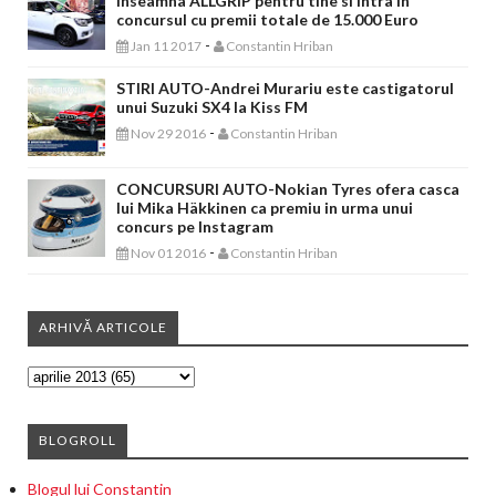
inseamna ALLGRIP pentru tine si intra in
concursul cu premii totale de 15.000 Euro
-
Jan 11 2017
Constantin Hriban
STIRI AUTO-Andrei Murariu este castigatorul
unui Suzuki SX4 la Kiss FM
-
Nov 29 2016
Constantin Hriban
CONCURSURI AUTO-Nokian Tyres ofera casca
lui Mika Häkkinen ca premiu in urma unui
concurs pe Instagram
-
Nov 01 2016
Constantin Hriban
ARHIVĂ ARTICOLE
BLOGROLL
Blogul lui Constantin