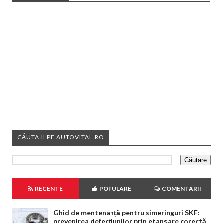
CĂUTAȚI PE AUTOVITAL.RO
RECENTE
POPULARE
COMENTARII
Ghid de mentenanță pentru simeringuri SKF:
prevenirea defecțiunilor prin etanșare corectă