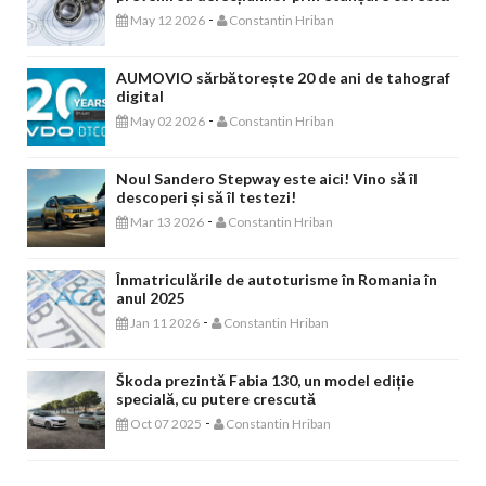
-
May 12 2026
Constantin Hriban
AUMOVIO sărbătorește 20 de ani de tahograf
digital
-
May 02 2026
Constantin Hriban
Noul Sandero Stepway este aici! Vino să îl
descoperi și să îl testezi!
-
Mar 13 2026
Constantin Hriban
Înmatriculările de autoturisme în Romania în
anul 2025
-
Jan 11 2026
Constantin Hriban
Škoda prezintă Fabia 130, un model ediție
specială, cu putere crescută
-
Oct 07 2025
Constantin Hriban