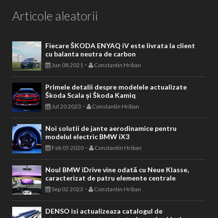
Articole aleatorii
Fiecare ŠKODA ENYAQ iV este livrata la client
cu balanta neutra de carbon
-
Jun 08 2021
Constantin Hriban
Primele detalii despre modelele actualizate
Škoda Scala și Škoda Kamiq
-
Jul 20 2023
Constantin Hriban
Noi solutii de jante aerodinamice pentru
modelul electric BMW iX3
-
Feb 05 2020
Constantin Hriban
Noul BMW iDrive vine odată cu Neue Klasse,
caracterizat de patru elemente centrale
-
Sep 02 2023
Constantin Hriban
DENSO isi actualizeaza catalogul de