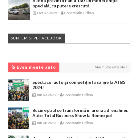
Škoda prezintă Fabia 130, un model ediție
specială, cu putere crescută
-
Oct 07 2025
Constantin Hriban
SUNTEM ȘI PE FACEBOOK
EVENIMENTE AUTO
Evenimente auto
Mai multe articole
Spectacol auto și competiție la sânge la ATBS
2024!
-
Jun 03 2024
Constantin Hriban
Bucureștiul se transformă în arena adrenalinei:
Auto Total Business Show la Romexpo!
-
Jun 08 2023
Constantin Hriban