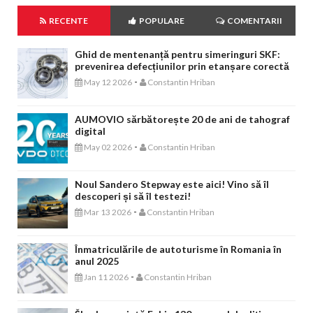
RECENTE
POPULARE
COMENTARII
Ghid de mentenanță pentru simeringuri SKF:
prevenirea defecțiunilor prin etanșare corectă
-
May 12 2026
Constantin Hriban
AUMOVIO sărbătorește 20 de ani de tahograf
digital
-
May 02 2026
Constantin Hriban
Noul Sandero Stepway este aici! Vino să îl
descoperi și să îl testezi!
-
Mar 13 2026
Constantin Hriban
Înmatriculările de autoturisme în Romania în
anul 2025
-
Jan 11 2026
Constantin Hriban