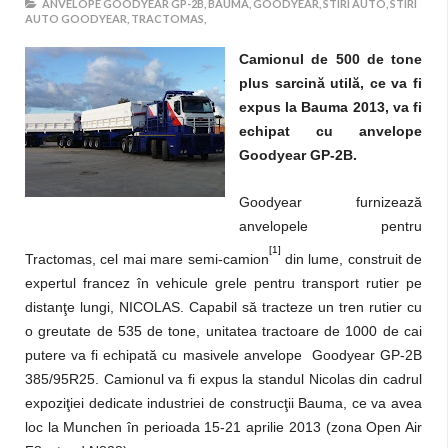
ANVELOPE GOODYEAR GP-2B,
BAUMA,
GOODYEAR,
STIRI AUTO,
STIRI
AUTO GOODYEAR,
TRACTOMAS,
Camionul de 500 de tone
plus sarcină utilă, ce va fi
expus la Bauma 2013, va fi
echipat cu anvelope
Goodyear GP-2B.
Goodyear furnizează
anvelopele pentru
[1]
Tractomas, cel mai mare semi-camion
din lume, construit de
expertul francez în vehicule grele pentru transport rutier pe
distanţe lungi, NICOLAS. Capabil să tracteze un tren rutier cu
o greutate de 535 de tone, unitatea tractoare de 1000 de cai
putere va fi echipată cu masivele anvelope Goodyear GP-2B
385/95R25. Camionul va fi expus la standul Nicolas din cadrul
expoziţiei dedicate industriei de construcţii Bauma, ce va avea
loc la Munchen în perioada 15-21 aprilie 2013 (zona Open Air