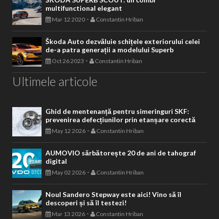
multifunctional elegant
-
Mar 12 2020
Constantin Hriban
Škoda Auto dezvăluie schițele exteriorului celei
de-a patra generații a modelului Superb
-
Oct 26 2023
Constantin Hriban
Ultimele articole
Ghid de mentenanță pentru simeringuri SKF:
prevenirea defecțiunilor prin etanșare corectă
-
May 12 2026
Constantin Hriban
AUMOVIO sărbătorește 20 de ani de tahograf
digital
-
May 02 2026
Constantin Hriban
Noul Sandero Stepway este aici! Vino să îl
descoperi și să îl testezi!
-
Mar 13 2026
Constantin Hriban