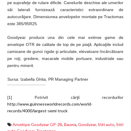
pe suprafeţe de rulare dificile. Canelurile deschise ale umerilor
săi laterali furnizează caracteristici extraordinare de
autocurăţare. Dimensiunea anvelopelor montate pe Tractomas
este 385/95R25.
Goodyear produce una din cele mai extinse game de
anvelope OTR de calitate de top de pe piaţă. Aplicaţiile includ
camioane de gunoi rigide şi articulate, elevatoare-încărcătoare
pe roţi, gredere, macarale mobile portuare, industriale sau
pentru minerit.
Sursa: Izabella Ghita, PR Managing Partner
Potrivit cărţii recordurilor
[1]
http://www.guinnessworldrecords.com/world-
records/4000/largest-semi-truck
Anvelope Goodyear GP-2B
,
Bauma
,
Goodyear
,
Stiri auto
,
Stiri
auto Goodyear
,
Tractomas