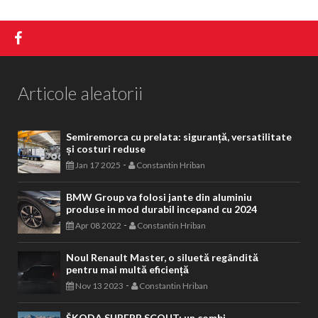
Articole aleatorii
Semiremorca cu prelata: siguranță, versatilitate
și costuri reduse
-
Jan 17 2025
Constantin Hriban
BMW Group va folosi jante din aluminiu
produse in mod durabil incepand cu 2024
-
Apr 08 2022
Constantin Hriban
Noul Renault Master, o siluetă regândită
pentru mai multă eficiență
-
Nov 13 2023
Constantin Hriban
ŠKODA SUPERB SCOUT: un combi