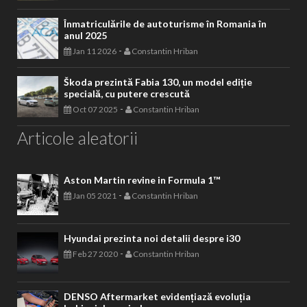
Înmatriculările de autoturisme în Romania în
anul 2025
-
Jan 11 2026
Constantin Hriban
Škoda prezintă Fabia 130, un model ediție
specială, cu putere crescută
-
Oct 07 2025
Constantin Hriban
Articole aleatorii
Aston Martin revine in Formula 1™
-
Jan 05 2021
Constantin Hriban
Hyundai prezinta noi detalii despre i30
-
Feb 27 2020
Constantin Hriban
DENSO Aftermarket evidențiază evoluția