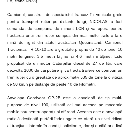
F8, stand N828).
Camionul, construit de specialistul francez în vehicule grele
pentru transport rutier pe distanţe lungi, NICOLAS, a fost
comandat de compania de minerit LCR şi va opera pentru
tractarea unui tren rutier compus din mai multe trailere la o
mină de lignit din statul australian Queensland. Camionul
Tractomas TR 10x10 are o greutate proprie de 40 de tone, 10
metri lungime, 3,5 metri lăţime şi 4,6 metri înălţime. Este
propulsat de un motor Caterpillar diesel de 27 de litri, care
dezvoltă 1000 de cai putere şi va tracta trailere ce compun un
tren rutier cu o greutate de aproximativ 535 de tone la o viteză
de 50 km/h pe distanţe de peste 40 de kilometri.
Anvelopa Goodyear GP-2B este o anvelopă de tip multi-
purpose de nivel 100, utilizată cel mai adesea pe macarale
mobile sau pentru operaţiuni off road. Aceasta este o anvelopă
radială destinată purtării îndelungate ce oferă un nivel ridicat
al tracţiunii laterale în condiţii solicitante, dar şi o călătorie lină