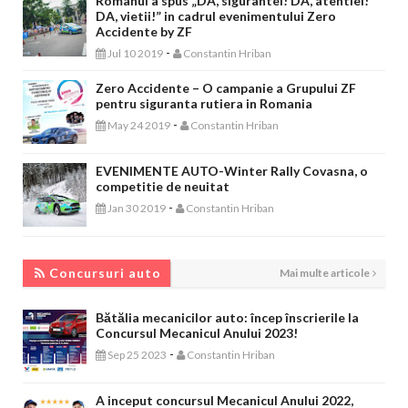
Romanul a spus „DA, sigurantei! DA, atentiei!
DA, vietii!” in cadrul evenimentului Zero
Accidente by ZF
-
Jul 10 2019
Constantin Hriban
Zero Accidente – O campanie a Grupului ZF
pentru siguranta rutiera in Romania
-
May 24 2019
Constantin Hriban
EVENIMENTE AUTO-Winter Rally Covasna, o
competitie de neuitat
-
Jan 30 2019
Constantin Hriban
CONCURSURI AUTO
Concursuri auto
Mai multe articole
Bătălia mecanicilor auto: încep înscrierile la
Concursul Mecanicul Anului 2023!
-
Sep 25 2023
Constantin Hriban
A inceput concursul Mecanicul Anului 2022,