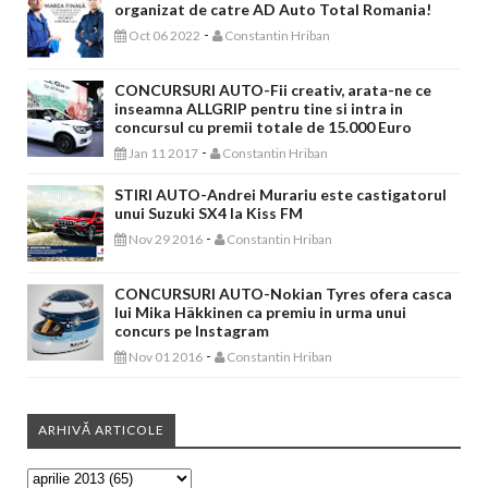
organizat de catre AD Auto Total Romania!
-
Oct 06 2022
Constantin Hriban
CONCURSURI AUTO-Fii creativ, arata-ne ce
inseamna ALLGRIP pentru tine si intra in
concursul cu premii totale de 15.000 Euro
-
Jan 11 2017
Constantin Hriban
STIRI AUTO-Andrei Murariu este castigatorul
unui Suzuki SX4 la Kiss FM
-
Nov 29 2016
Constantin Hriban
CONCURSURI AUTO-Nokian Tyres ofera casca
lui Mika Häkkinen ca premiu in urma unui
concurs pe Instagram
-
Nov 01 2016
Constantin Hriban
ARHIVĂ ARTICOLE