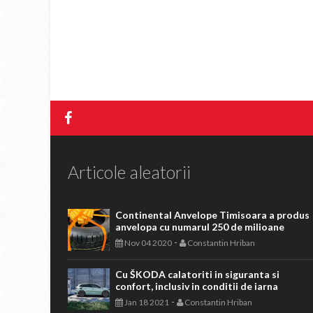
Articole aleatorii
Continental Anvelope Timisoara a produs
anvelopa cu numarul 250 de milioane
-
Nov 04 2020
Constantin Hriban
Cu ŠKODA calatoriti in siguranta si
confort, inclusiv in conditii de iarna
-
Jan 18 2021
Constantin Hriban