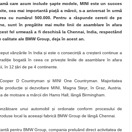
 gamă care acum include
ș
apte modele, MINI este un succes
nite, cea mai importantă pia
ț
ă a mărcii, s-a aniversat în urmă
rarea cu numărul 500.000. Pentru a răspunde cererii de pe
ne, sunt în pregătite mai multe linii de asamblare în afara
cest fel urmează a fi deschisă la Chennai, India, respectând
e calitate ale BMW Group, deja în acest an.
put vânzările în India și este o consecință a creșterii continue a
tradiție bogată în ceea ce privește liniile de asamblare în afara
ii, în 12 țări de pe 4 continente.
 Cooper D Countryman și MINI One Countryman. Majoritatea
de producție și dezvoltare MINI, Magna Steyr, în Graz, Austria.
brica de motoare a mărcii din Hams Hall, lângă Birmingham.
unzătoare unui automobil și ordonate conform procesului de
se produse local la aceeași fabrică BMW Group de lângă Chennai.
ortantă pentru BMW Group, compania preluând direct activitatea de