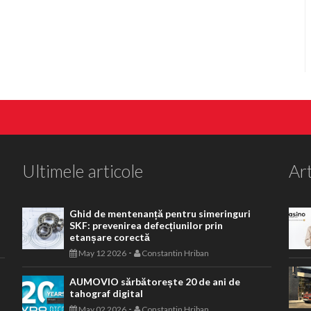
Ultimele articole
Art
Ghid de mentenanță pentru simeringuri
SKF: prevenirea defecțiunilor prin
etanșare corectă
-
May 12 2026
Constantin Hriban
AUMOVIO sărbătorește 20 de ani de
tahograf digital
-
May 02 2026
Constantin Hriban