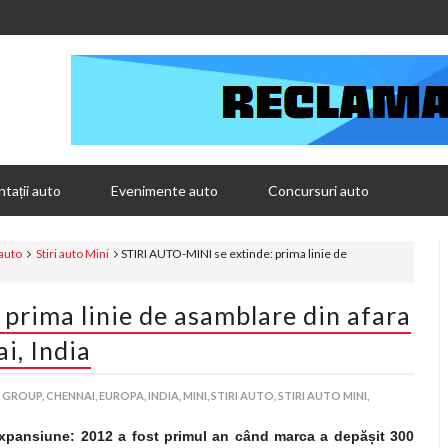
tații auto
Evenimente auto
Concursuri auto
 auto
Stiri auto Mini
STIRI AUTO-MINI se extinde: prima linie de
prima linie de asamblare din afara
i, India
 GROUP,
CHENNAI,
EUROPA,
INDIA,
MINI,
STIRI AUTO,
STIRI AUTO MINI,
expansiune: 2012 a fost primul an când marca a depă
ș
it 300