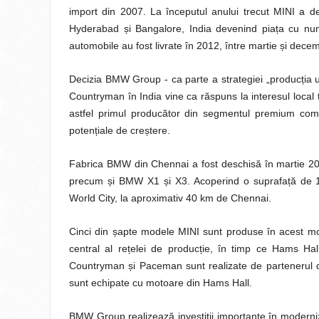
import din 2007. La începutul anului trecut MINI a 
Hyderabad și Bangalore, India devenind piața cu num
automobile au fost livrate în 2012, între martie și decem
Decizia BMW Group - ca parte a strategiei „producția 
Countryman în India vine ca răspuns la interesul loca
astfel primul producător din segmentul premium com
potențiale de creștere.
Fabrica BMW din Chennai a fost deschisă în martie 200
precum și BMW X1 și X3. Acoperind o suprafață de 130
World City, la aproximativ 40 km de Chennai.
Cinci din șapte modele MINI sunt produse în acest mo
central al rețelei de producție, în timp ce Hams Ha
Countryman și Paceman sunt realizate de partenerul de
sunt echipate cu motoare din Hams Hall.
BMW Group realizează investiții importante în moderniz