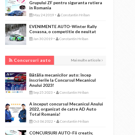
Grupului ZF pentru siguranta rutiera
in Romania
-
May 24 2019
Constantin Hriban
EVENIMENTE AUTO-Winter Rally
Covasna, o competitie de neuitat
-
Jan 30 2019
Constantin Hriban
CONCURSURI AUTO
Concursuri auto
Mai multe articole
Bătălia mecanicilor auto: încep
înscrierile la Concursul Mecanicul
Anului 2023!
-
Sep 25 2023
Constantin Hriban
A inceput concursul Mecanicul Anului
2022, organizat de catre AD Auto
Total Romania!
-
Oct 06 2022
Constantin Hriban
CONCURSURI AUTO-Fii creativ,