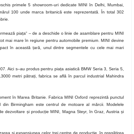
deschis primele 5 showroom-uri dedicate MINI în Delhi, Mumbai,
ărul 100 unde marca britanică este reprezentată. În total 302
brie.
urmează piața“ – de a deschide o linie de asamblare pentru MINI
l tot mai mare în regiune pentru automobile premium. MINI devine
pact în această țară, unul dintre segmentele cu cele mai mari
7. Aici s–au produs pentru piața asiatică BMW Seria 3, Seria 5,
00 metri pătrați, fabrica se află în parcul industrial Mahindra
ment în Marea Britanie. Fabrica MINI Oxford reprezintă punctul
ll din Birmingham este centrul de motoare al mărcii. Modelele
 dezvoltare și producție MINI, Magna Steyr, în Graz, Austria și
area și expansiunea celor trei centre de producție, în pregătirea