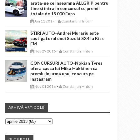
arata-ne ce inseamna ALLGRIP pentru
tine si intra in concursul cu premii
totale de 15.000 Euro
-
Jan 11 2017
Constantin Hriban
STIRI AUTO-Andrei Murariu este
castigatorul unui Suzuki SX4 la Kiss
FM
-
Nov 29 2016
Constantin Hriban
CONCURSURI AUTO-Nokian Tyres
ofera casca lui Mika Häkkinen ca
premiu in urma unui concurs pe
Instagram
-
Nov 01 2016
Constantin Hriban
ARHIVĂ ARTICOLE
BLOGROLL