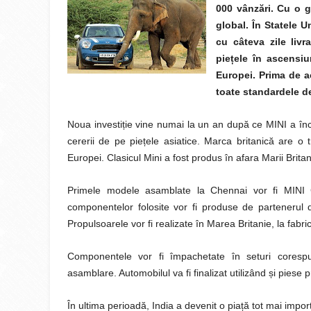
000 vânzări. Cu o
global. În Statele U
cu câteva zile liv
pie
ț
ele în ascensiu
Europei. Prima de a
toate standardele d
Noua investiție vine numai la un an după ce MINI a înce
cererii de pe piețele asiatice. Marca britanică are o 
Europei. Clasicul Mini a fost produs în afara Marii Britan
Primele modele asamblate la Chennai vor fi MINI
componentelor folosite vor fi produse de partenerul 
Propulsoarele vor fi realizate în Marea Britanie, la fa
Componentele vor fi împachetate în seturi coresp
asamblare. Automobilul va fi finalizat utilizând și pie
În ultima perioadă, India a devenit o piață tot mai imp