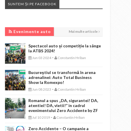
SUNTEM ȘI PE FACEBOOK
EVENIMENTE AUTO
Evenimente auto
Mai multe articole
Spectacol auto și competiție la sânge
la ATBS 2024!
-
Jun 03 2024
Constantin Hriban
Bucureștiul se transformă în arena
adrenalinei: Auto Total Business
Show la Romexpo!
-
Jun 08 2023
Constantin Hriban
Romanul a spus „DA, sigurantei! DA,
atentiei! DA, vietii!” in cadrul
evenimentului Zero Accidente by ZF
-
Jul 10 2019
Constantin Hriban
Zero Accidente – O campanie a