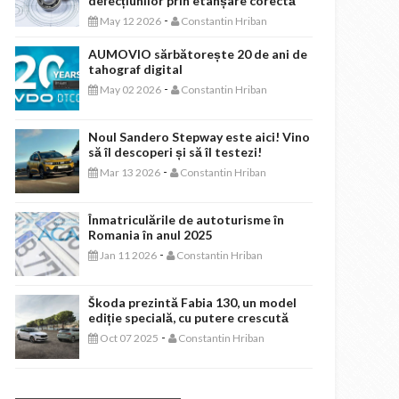
defecțiunilor prin etanșare corectă
-
May 12 2026
Constantin Hriban
AUMOVIO sărbătorește 20 de ani de
tahograf digital
-
May 02 2026
Constantin Hriban
Noul Sandero Stepway este aici! Vino
să îl descoperi și să îl testezi!
-
Mar 13 2026
Constantin Hriban
Înmatriculările de autoturisme în
Romania în anul 2025
-
Jan 11 2026
Constantin Hriban
Škoda prezintă Fabia 130, un model
ediție specială, cu putere crescută
-
Oct 07 2025
Constantin Hriban