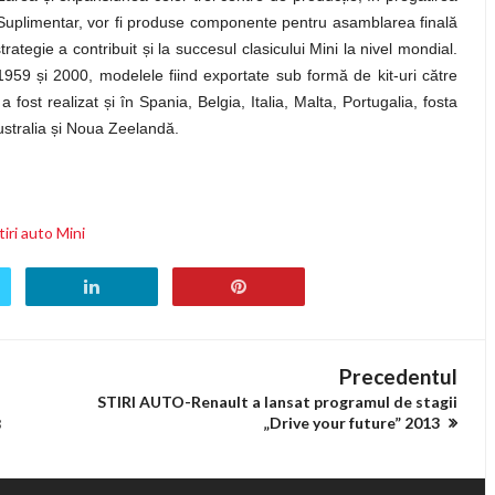
uplimentar, vor fi produse componente pentru asamblarea finală
rategie a contribuit și la succesul clasicului Mini la nivel mondial.
1959 și 2000, modelele fiind exportate sub formă de kit-uri către
a fost realizat și în Spania, Belgia, Italia, Malta, Portugalia, fosta
ustralia și Noua Zeelandă.
tiri auto Mini
Precedentul
STIRI AUTO-Renault a lansat programul de stagii
„Drive your future” 2013
3