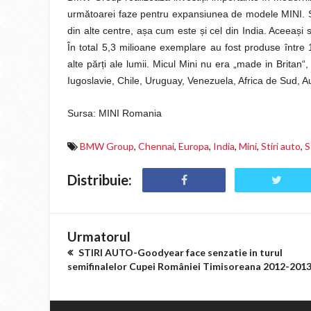
următoarei faze pentru expansiunea de modele MINI. S
din alte centre, așa cum este și cel din India. Aceeași st
În total 5,3 milioane exemplare au fost produse între 
alte părți ale lumii. Micul Mini nu era „made in Britan“, 
Iugoslavie, Chile, Uruguay, Venezuela, Africa de Sud, A
Sursa: MINI Romania
BMW Group
,
Chennai
,
Europa
,
India
,
Mini
,
Stiri auto
,
S
Distribuie:
Urmatorul
STIRI AUTO-Goodyear face senzatie in turul
semifinalelor Cupei României Timisoreana 2012-201