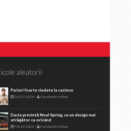
icole aleatorii
Pariuri foarte ciudate la cazinou
-
Oct 21 2024
Constantin Hriban
Dacia prezintă Noul Spring, cu un design mai
atrăgător ca oricând
-
Feb 22 2024
Constantin Hriban