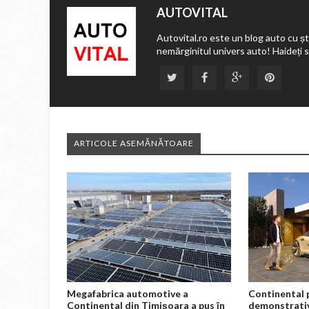
AUTOVITAL
Autovital.ro este un blog auto cu ști
nemărginitul univers auto! Haideți 
ARTICOLE ASEMĂNĂTOARE
Megafabrica automotive a
Continental 
Continental din Timișoara a pus în
demonstrativ