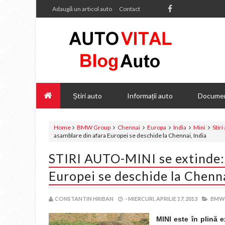
Adaugă un articol auto
Contact
Știri auto
Informații auto
Documen
Home
BMW Group
Chennai
Europa
India
Mini
Stiri
asamblare din afara Europei se deschide la Chennai, India
STIRI AUTO-MINI se extinde: 
Europei se deschide la Chenna
CONSTANTIN HRIBAN
-
MIERCURI, APRILIE 17, 2013
BMW
MINI este în plină 