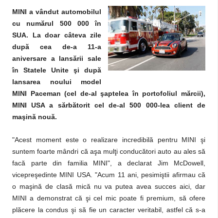
MINI a vândut automobilul
cu numărul 500 000 în
SUA. La doar câteva zile
după cea de-a 11-a
aniversare a lansării sale
în Statele Unite şi după
lansarea noului model
MINI Paceman (cel de-al şaptelea în portofoliul mărcii),
MINI USA a sărbătorit cel de-al 500 000-lea client de
maşină nouă.
"Acest moment este o realizare incredibilă pentru MINI şi
suntem foarte mândri că aşa mulţi conducători auto au ales să
facă parte din familia MINI", a declarat Jim McDowell,
vicepreşedinte MINI USA. "Acum 11 ani, pesimiştii afirmau că
o maşină de clasă mică nu va putea avea succes aici, dar
MINI a demonstrat că şi cel mic poate fi premium, să ofere
plăcere la condus şi să fie un caracter veritabil, astfel că s-a