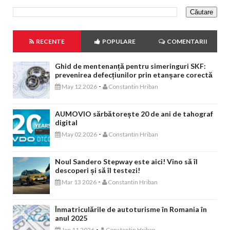
RECENTE
POPULARE
COMENTARII
Ghid de mentenanță pentru simeringuri SKF:
prevenirea defecțiunilor prin etanșare corectă
-
May 12 2026
Constantin Hriban
AUMOVIO sărbătorește 20 de ani de tahograf
digital
-
May 02 2026
Constantin Hriban
Noul Sandero Stepway este aici! Vino să îl
descoperi și să îl testezi!
-
Mar 13 2026
Constantin Hriban
Înmatriculările de autoturisme în Romania în
anul 2025
-
Jan 11 2026
Constantin Hriban