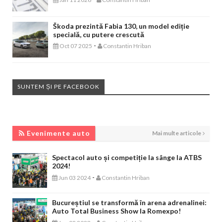
Škoda prezintă Fabia 130, un model ediție
specială, cu putere crescută
-
Oct 07 2025
Constantin Hriban
SUNTEM ȘI PE FACEBOOK
EVENIMENTE AUTO
Evenimente auto
Mai multe articole
Spectacol auto și competiție la sânge la ATBS
2024!
-
Jun 03 2024
Constantin Hriban
Bucureștiul se transformă în arena adrenalinei:
Auto Total Business Show la Romexpo!