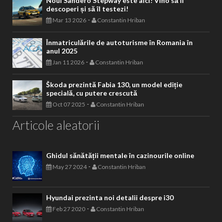
Noul Sandero Stepway este aici! Vino să îl
descoperi și să îl testezi!
-
Mar 13 2026
Constantin Hriban
Înmatriculările de autoturisme în Romania în
anul 2025
-
Jan 11 2026
Constantin Hriban
Škoda prezintă Fabia 130, un model ediție
specială, cu putere crescută
-
Oct 07 2025
Constantin Hriban
Articole aleatorii
Ghidul sănătății mentale în cazinourile online
-
May 27 2024
Constantin Hriban
Hyundai prezinta noi detalii despre i30
-
Feb 27 2020
Constantin Hriban