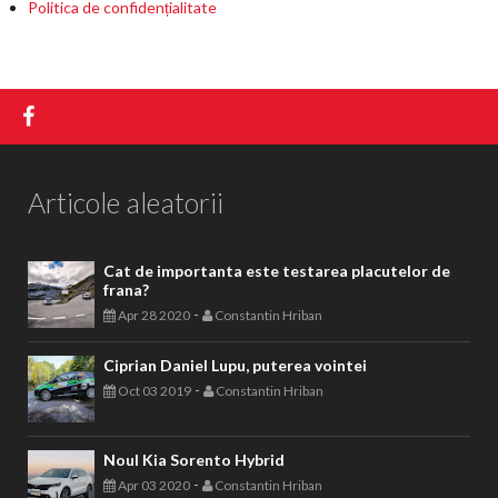
Politica de confidențialitate
Articole aleatorii
Cat de importanta este testarea placutelor de
frana?
-
Apr 28 2020
Constantin Hriban
Ciprian Daniel Lupu, puterea vointei
-
Oct 03 2019
Constantin Hriban
Noul Kia Sorento Hybrid
-
Apr 03 2020
Constantin Hriban