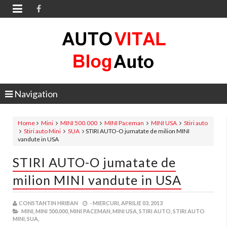

Navigation
Home
Mini
MINI 500.000
MINI Paceman
MINI USA
Stiri auto
Stiri auto Mini
SUA
STIRI AUTO-O jumatate de milion MINI
vandute in USA
STIRI AUTO-O jumatate de
milion MINI vandute in USA
CONSTANTIN HRIBAN
-
MIERCURI, APRILIE 03, 2013
MINI,
MINI 500.000,
MINI PACEMAN,
MINI USA,
STIRI AUTO,
STIRI AUTO
MINI,
SUA,