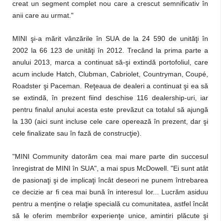
creat un segment complet nou care a crescut semnificativ în
anii care au urmat."
MINI şi-a mărit vânzările în SUA de la 24 590 de unităţi în
2002 la 66 123 de unităţi în 2012. Trecând la prima parte a
anului 2013, marca a continuat să-şi extindă portofoliul, care
acum include Hatch, Clubman, Cabriolet, Countryman, Coupé,
Roadster şi Paceman. Reţeaua de dealeri a continuat şi ea să
se extindă, în prezent fiind deschise 116 dealership-uri, iar
pentru finalul anului acesta este prevăzut ca totalul să ajungă
la 130 (aici sunt incluse cele care operează în prezent, dar şi
cele finalizate sau în fază de construcţie).
"MINI Community datorăm cea mai mare parte din succesul
înregistrat de MINI în SUA", a mai spus McDowell. "Ei sunt atât
de pasionaţi şi de implicaţi încât deseori ne punem întrebarea
ce decizie ar fi cea mai bună în interesul lor... Lucrăm asiduu
pentru a menţine o relaţie specială cu comunitatea, astfel încât
să le oferim membrilor experienţe unice, amintiri plăcute şi