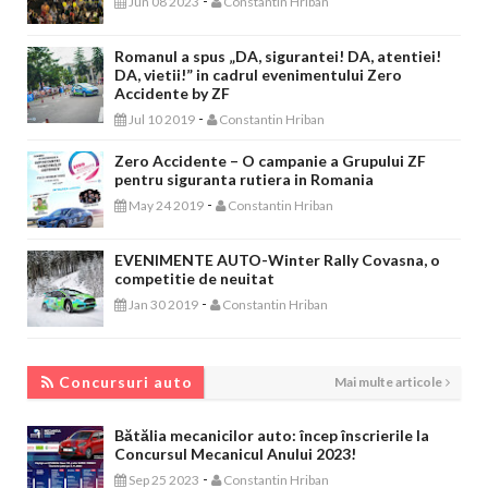
-
Jun 08 2023
Constantin Hriban
Romanul a spus „DA, sigurantei! DA, atentiei!
DA, vietii!” in cadrul evenimentului Zero
Accidente by ZF
-
Jul 10 2019
Constantin Hriban
Zero Accidente – O campanie a Grupului ZF
pentru siguranta rutiera in Romania
-
May 24 2019
Constantin Hriban
EVENIMENTE AUTO-Winter Rally Covasna, o
competitie de neuitat
-
Jan 30 2019
Constantin Hriban
CONCURSURI AUTO
Concursuri auto
Mai multe articole
Bătălia mecanicilor auto: încep înscrierile la
Concursul Mecanicul Anului 2023!
-
Sep 25 2023
Constantin Hriban