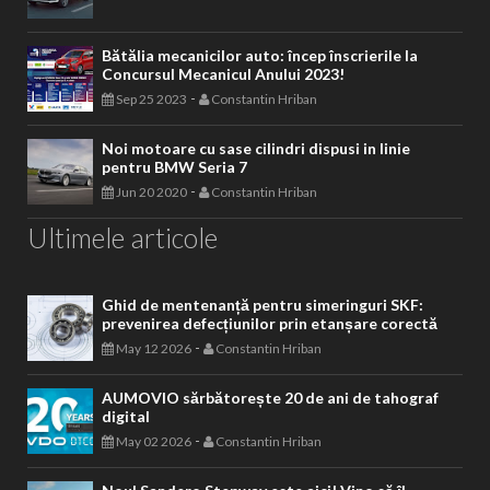
Bătălia mecanicilor auto: încep înscrierile la
Concursul Mecanicul Anului 2023!
-
Sep 25 2023
Constantin Hriban
Noi motoare cu sase cilindri dispusi in linie
pentru BMW Seria 7
-
Jun 20 2020
Constantin Hriban
Ultimele articole
Ghid de mentenanță pentru simeringuri SKF:
prevenirea defecțiunilor prin etanșare corectă
-
May 12 2026
Constantin Hriban
AUMOVIO sărbătorește 20 de ani de tahograf
digital
-
May 02 2026
Constantin Hriban