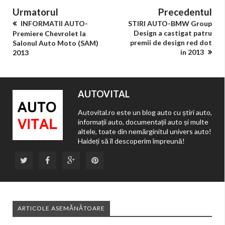
Urmatorul
Precedentul
INFORMATII AUTO-
STIRI AUTO-BMW Group
Design a castigat patru
Premiere Chevrolet la
premii de design red dot
Salonul Auto Moto (SAM)
in 2013
2013
AUTOVITAL
Autovital.ro este un blog auto cu știri auto,
informații auto, documentații auto și multe
altele, toate din nemărginitul univers auto!
Haideți să îl descoperim împreună!
ARTICOLE ASEMĂNĂTOARE