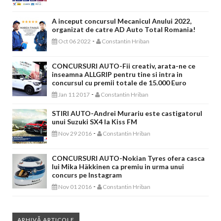
A inceput concursul Mecanicul Anului 2022,
organizat de catre AD Auto Total Romania!
-
Oct 06 2022
Constantin Hriban
CONCURSURI AUTO-Fii creativ, arata-ne ce
inseamna ALLGRIP pentru tine si intra in
concursul cu premii totale de 15.000 Euro
-
Jan 11 2017
Constantin Hriban
STIRI AUTO-Andrei Murariu este castigatorul
unui Suzuki SX4 la Kiss FM
-
Nov 29 2016
Constantin Hriban
CONCURSURI AUTO-Nokian Tyres ofera casca
lui Mika Häkkinen ca premiu in urma unui
concurs pe Instagram
-
Nov 01 2016
Constantin Hriban
ARHIVĂ ARTICOLE