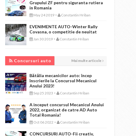
Grupului ZF pentru siguranta rutiera
in Romania
-
May 24 2019
Constantin Hriban
EVENIMENTE AUTO-Winter Rally
Covasna, o competitie de neuitat
-
Jan 30 2019
Constantin Hriban
CONCURSURI AUTO
Concursuri auto
Mai multe articole
Bătălia mecanicilor auto: încep
înscrierile la Concursul Mecanicul
Anului 2023!
-
Sep 25 2023
Constantin Hriban
A inceput concursul Mecanicul Anului
2022, organizat de catre AD Auto
Total Romania!
-
Oct 06 2022
Constantin Hriban
CONCURSURI AUTO-Fii creativ,