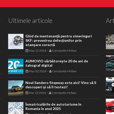
Ultimele articole
Art
Ghid de mentenanță pentru simeringuri
SKF: prevenirea defecțiunilor prin
etanșare corectă
-
May 12 2026
Constantin Hriban
AUMOVIO sărbătorește 20 de ani de
tahograf digital
-
May 02 2026
Constantin Hriban
Noul Sandero Stepway este aici! Vino să îl
descoperi și să îl testezi!
-
Mar 13 2026
Constantin Hriban
Înmatriculările de autoturisme în
Romania în anul 2025