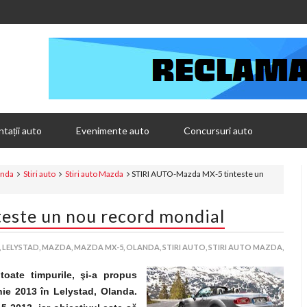
tații auto
Evenimente auto
Concursuri auto
anda
Stiri auto
Stiri auto Mazda
STIRI AUTO-Mazda MX-5 tinteste un
este un nou record mondial
,
LELYSTAD,
MAZDA,
MAZDA MX-5,
OLANDA,
STIRI AUTO,
STIRI AUTO MAZDA,
oate timpurile, şi-a propus
e 2013 în Lelystad, Olanda.