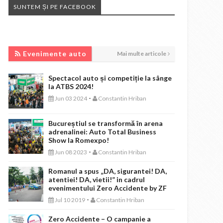
SUNTEM ȘI PE FACEBOOK
EVENIMENTE AUTO
Evenimente auto
Mai multe articole
Spectacol auto și competiție la sânge
la ATBS 2024!
-
Jun 03 2024
Constantin Hriban
Bucureștiul se transformă în arena
adrenalinei: Auto Total Business
Show la Romexpo!
-
Jun 08 2023
Constantin Hriban
Romanul a spus „DA, sigurantei! DA,
atentiei! DA, vietii!” in cadrul
evenimentului Zero Accidente by ZF
-
Jul 10 2019
Constantin Hriban
Zero Accidente – O campanie a