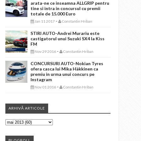
arata-ne ce inseamna ALLGRIP pentru
tine si intra in concursul cu premii
totale de 15.000 Euro
-
Jan 11 2017
Constantin Hriban
STIRI AUTO-Andrei Murariu este
castigatorul unui Suzuki SX4 la Kiss
FM
-
Nov 29 2016
Constantin Hriban
CONCURSURI AUTO-Nokian Tyres
ofera casca lui Mika Häkkinen ca
premiu in urma unui concurs pe
Instagram
-
Nov 01 2016
Constantin Hriban
ARHIVĂ ARTICOLE
BLOGROLL