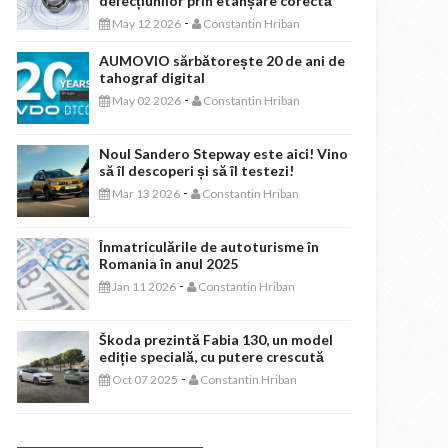
defecțiunilor prin etanșare corectă
-
May 12 2026
Constantin Hriban
AUMOVIO sărbătorește 20 de ani de
tahograf digital
-
May 02 2026
Constantin Hriban
Noul Sandero Stepway este aici! Vino
să îl descoperi și să îl testezi!
-
Mar 13 2026
Constantin Hriban
Înmatriculările de autoturisme în
Romania în anul 2025
-
Jan 11 2026
Constantin Hriban
Škoda prezintă Fabia 130, un model
ediție specială, cu putere crescută
-
Oct 07 2025
Constantin Hriban