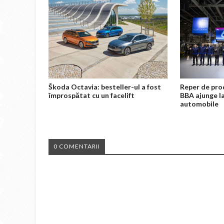
Škoda Octavia: besteller-ul a fost
Reper de pro
împrospătat cu un facelift
BBA ajunge la
automobile
0 COMENTARII