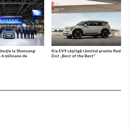
ducţie la Shenyang:
Kia EV9 câștigă râvnitul premiu Red
 6 milioane de
Dot „Best of the Best”