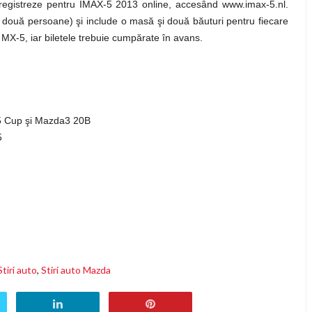
 înregistreze pentru IMAX-5 2013 online, accesând www.imax-5.nl.
 două persoane) şi include o masă şi două băuturi pentru fiecare
v MX-5, iar biletele trebuie cumpărate în avans.
X5 Cup şi Mazda3 20B
5
Stiri auto
,
Stiri auto Mazda