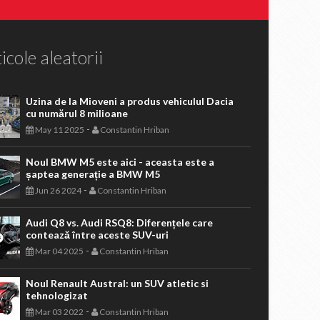
icole aleatorii
Uzina de la Mioveni a produs vehiculul Dacia
cu numărul 8 milioane
-
May 11 2025
Constantin Hriban
Noul BMW M5 este aici - aceasta este a
șaptea generație a BMW M5
-
Jun 26 2024
Constantin Hriban
Audi Q8 vs. Audi RSQ8: Diferențele care
contează între aceste SUV-uri
-
Mar 04 2025
Constantin Hriban
Noul Renault Austral: un SUV atletic si
tehnologizat
-
Mar 03 2022
Constantin Hriban