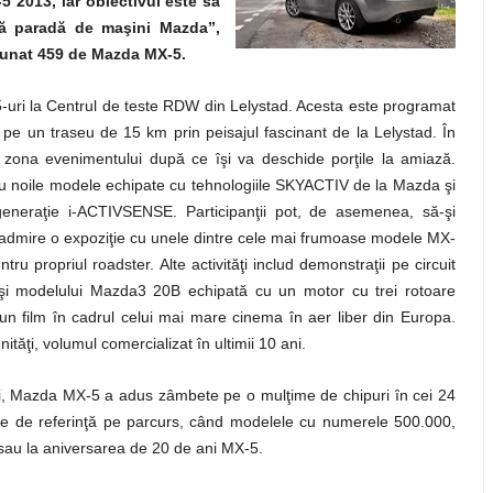
2013, iar obiectivul este să
gă paradă de maşini Mazda”,
adunat 459 de Mazda MX-5.
uri la Centrul de teste RDW din Lelystad. Acesta este programat
pe un traseu de 15 km prin peisajul fascinant de la Lelystad. În
 în zona evenimentului după ce îşi va deschide porţile la amiază.
 cu noile modele echipate cu tehnologiile SKYACTIV de la Mazda şi
generaţie i-ACTIVSENSE. Participanţii pot, de asemenea, să-şi
să admire o expoziţie cu unele dintre cele mai frumoase modele MX-
ru propriul roadster. Alte activităţi includ demonstraţii pe circuit
i modelului Mazda3 20B echipată cu un motor cu trei rotoare
un film în cadrul celui mai mare cinema în aer liber din Europa.
tăţi, volumul comercializat în ultimii 10 ani.
ăţi, Mazda MX-5 a adus zâmbete pe o mulţime de chipuri în cei 24
te de referinţă pe parcurs, când modelele cu numerele 500.000,
sau la aniversarea de 20 de ani MX-5.