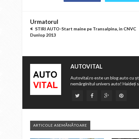
Urmatorul
STIRI AUTO-Start maine pe Transalpina, in CNVC
Dunlop 2013
AUTOVITAL
Autovital.ro este un blog auto cu ști
nemărginitul univers auto! Haideți 
ARTICOLE ASEMĂNĂTOARE