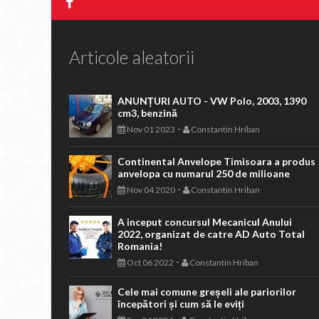
Articole aleatorii
ANUNȚURI AUTO - VW Polo, 2003, 1390
cm3, benzină
-
Nov 01 2023
Constantin Hriban
Continental Anvelope Timisoara a produs
anvelopa cu numarul 250 de milioane
-
Nov 04 2020
Constantin Hriban
A inceput concursul Mecanicul Anului
2022, organizat de catre AD Auto Total
Romania!
-
Oct 06 2022
Constantin Hriban
Cele mai comune greșeli ale pariorilor
începători și cum să le eviți