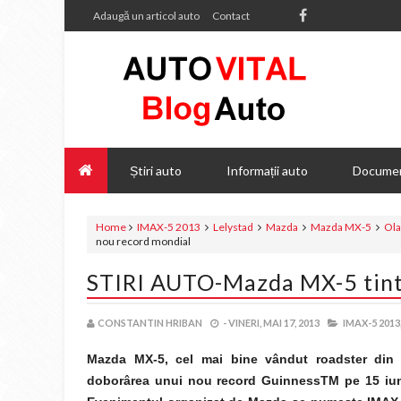
Adaugă un articol auto
Contact
Știri auto
Informații auto
Documen
Home
IMAX-5 2013
Lelystad
Mazda
Mazda MX-5
Ol
nou record mondial
STIRI AUTO-Mazda MX-5 tint
CONSTANTIN HRIBAN
-
VINERI, MAI 17, 2013
IMAX-5 2013
Mazda MX-5, cel mai bine vândut roadster din t
doborârea unui nou record GuinnessTM pe 15 iuni