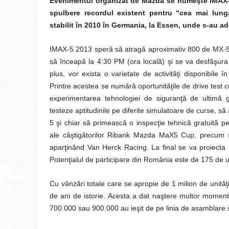
Evenimentul organizat de Mazda se numeşte IMAX-5 
spulbere recordul existent pentru “cea mai lun
stabilit în 2010 în Germania, la Essen, unde s-au 
IMAX-5 2013 speră să atragă aproximativ 800 de MX-5-
să înceapă la 4:30 PM (ora locală) şi se va desfăşura 
plus, vor exista o varietate de activităţi disponibile
Printre acestea se numără oportunităţile de drive test
experimentarea tehnologiei de siguranţă de ultimă 
testeze aptitudinile pe diferite simulatoare de curse, 
5 şi chiar să primească o inspecţie tehnică gratuită pent
ale câştigătorilor Ribank Mazda MaX5 Cup, precum ş
aparţinând Van Herck Racing. La final se va proiecta 
Potenţialul de participare din România este de 175 de uni
Cu vânzări totale care se apropie de 1 milion de unit
de ani de istorie. Acesta a dat naştere multor momen
700.000 sau 900.000 au ieşit de pe linia de asamblare 