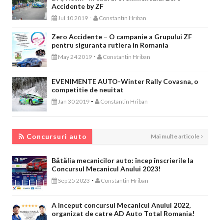
Accidente by ZF
-
Jul 10 2019
Constantin Hriban
Zero Accidente – O campanie a Grupului ZF
pentru siguranta rutiera in Romania
-
May 24 2019
Constantin Hriban
EVENIMENTE AUTO-Winter Rally Covasna, o
competitie de neuitat
-
Jan 30 2019
Constantin Hriban
CONCURSURI AUTO
Concursuri auto
Mai multe articole
Bătălia mecanicilor auto: încep înscrierile la
Concursul Mecanicul Anului 2023!
-
Sep 25 2023
Constantin Hriban
A inceput concursul Mecanicul Anului 2022,
organizat de catre AD Auto Total Romania!