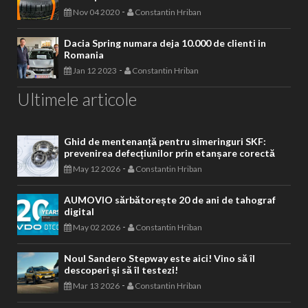
-
Nov 04 2020
Constantin Hriban
Dacia Spring numara deja 10.000 de clienti in
Romania
-
Jan 12 2023
Constantin Hriban
Ultimele articole
Ghid de mentenanță pentru simeringuri SKF:
prevenirea defecțiunilor prin etanșare corectă
-
May 12 2026
Constantin Hriban
AUMOVIO sărbătorește 20 de ani de tahograf
digital
-
May 02 2026
Constantin Hriban
Noul Sandero Stepway este aici! Vino să îl
descoperi și să îl testezi!
-
Mar 13 2026
Constantin Hriban