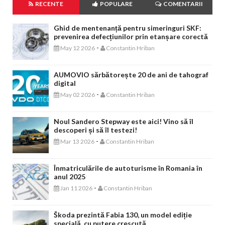
RECENTE
POPULARE
COMENTARII
Ghid de mentenanță pentru simeringuri SKF:
prevenirea defecțiunilor prin etanșare corectă
-
May 12 2026
Constantin Hriban
AUMOVIO sărbătorește 20 de ani de tahograf
digital
-
May 02 2026
Constantin Hriban
Noul Sandero Stepway este aici! Vino să îl
descoperi și să îl testezi!
-
Mar 13 2026
Constantin Hriban
Înmatriculările de autoturisme în Romania în
anul 2025
-
Jan 11 2026
Constantin Hriban
Škoda prezintă Fabia 130, un model ediție
specială, cu putere crescută