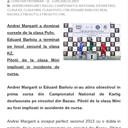
CONSTANTIN HRIBAN
-
LUNI, MAI 13, 2013
ANDREI MARGARIT,
BACAU,
CAMPIONATUL NATIONAL DE KARTING,
CLASA KZ,
CLASA MINI,
CLASA PUFO,
CNK,
EDUARD BARLOIU,
REAL
RACING,
STIRI AUTO,
STIRI AUTO CNK,
Andrei Margarit a dominat
cursele de la clasa Pufo.
Eduard Barloiu a terminat
pe locul secund la clasa
KZ.
Pilotii de la clasa Mini
implicati in incidente de
cursa.
Andrei Margarit si Eduard Barloiu si-au atins obiectivul in
prima cursa din Campionatul National de Kartig
desfasurata pe circuitul din Bacau. Pilotii de la clasa Mini
au fost implicati in accidente de cursa.
Andrei Margarit a inceput perfect sezonul 2013 cu o dubla in