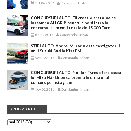
-
Oct 06 2022
Constantin Hriban
CONCURSURI AUTO-Fii creativ, arata-ne ce
inseamna ALLGRIP pentru tine si intra in
concursul cu premii totale de 15.000 Euro
-
Jan 11 2017
Constantin Hriban
STIRI AUTO-Andrei Murariu este castigatorul
unui Suzuki SX4 la Kiss FM
-
Nov 29 2016
Constantin Hriban
CONCURSURI AUTO-Nokian Tyres ofera casca
lui Mika Häkkinen ca premiu in urma unui
concurs pe Instagram
-
Nov 01 2016
Constantin Hriban
ARHIVĂ ARTICOLE