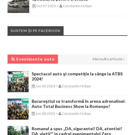
-
Oct 07 2025
Constantin Hriban
SUNTEM ȘI PE FACEBOOK
EVENIMENTE AUTO
Evenimente auto
Mai multe articole
Spectacol auto și competiție la sânge la ATBS
2024!
-
Jun 03 2024
Constantin Hriban
Bucureștiul se transformă în arena adrenalinei:
Auto Total Business Show la Romexpo!
-
Jun 08 2023
Constantin Hriban
Romanul a spus „DA, sigurantei! DA, atentiei!
DA, vietii!” in cadrul evenimentului Zero