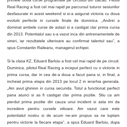
primele doua curse programate pe circuitul din Bacau. Pilotul
Real Racing a fost cel mai rapid pe parcursul tuturor sesiunilor
desfasurate in acest weekend si si-a asigurat victoria cu doua
evolutii perfecte in cursele finale de duminica. „Andrei a
dominat ambele curse de astazi si a castigat clar prima cursa
din 2013. Potentialul sau s-a vazut inca din antrenamentele de
vineri, iar rezultatele ulterioare au confirmat talentul sau”, a
spus Constantin Raileanu, managerul echipei.
Si la clasa KZ, Eduard Barloiu a fost cel mai rapid de pe circuit.
Duminica, pilotul Real Racing a inceput perfect cu o victorie in
prima cursa, dar in cea de-a doua a facut pana si, in final, a
incheiat prima etapa din 2013 pe locul 2 in ierarhia generala.
„Am avut ghinion in cursa secunda. Totul a functionat perfect
pana atunci si as fi castigat clar prima pozitie. Stiu ca am
pierdut prima pozitie din cauza unui incident si asta imi da
incredere pentru cursele viitoare. Am vazut care este
potentialul nostru si de acum ne-am propus sa ne luptam
pentru victorie la fiecare etapa”, a spus Eduard Barloiu, dupa