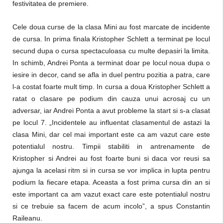
festivitatea de premiere.
Cele doua curse de la clasa Mini au fost marcate de incidente
de cursa. In prima finala Kristopher Schlett a terminat pe locul
secund dupa o cursa spectaculoasa cu multe depasiri la limita.
In schimb, Andrei Ponta a terminat doar pe locul noua dupa o
iesire in decor, cand se afla in duel pentru pozitia a patra, care
l-a costat foarte mult timp. In cursa a doua Kristopher Schlett a
ratat o clasare pe podium din cauza unui acrosaj cu un
adversar, iar Andrei Ponta a avut probleme la start si s-a clasat
pe locul 7. „Incidentele au influentat clasamentul de astazi la
clasa Mini, dar cel mai important este ca am vazut care este
potentialul nostru. Timpii stabiliti in antrenamente de
Kristopher si Andrei au fost foarte buni si daca vor reusi sa
ajunga la acelasi ritm si in cursa se vor implica in lupta pentru
podium la fiecare etapa. Aceasta a fost prima cursa din an si
este important ca am vazut exact care este potentialul nostru
si ce trebuie sa facem de acum incolo”, a spus Constantin
Raileanu.