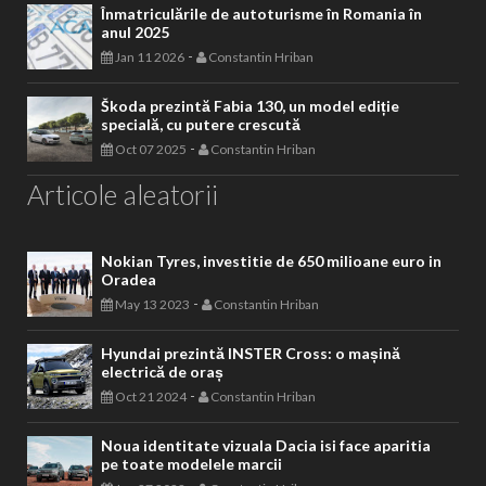
Înmatriculările de autoturisme în Romania în
anul 2025
-
Jan 11 2026
Constantin Hriban
Škoda prezintă Fabia 130, un model ediție
specială, cu putere crescută
-
Oct 07 2025
Constantin Hriban
Articole aleatorii
Nokian Tyres, investitie de 650 milioane euro in
Oradea
-
May 13 2023
Constantin Hriban
Hyundai prezintă INSTER Cross: o mașină
electrică de oraș
-
Oct 21 2024
Constantin Hriban
Noua identitate vizuala Dacia isi face aparitia
pe toate modelele marcii