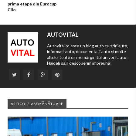
prima etapa din Eurocup
Clio
AUTOVITAL
Autovital.ro este un blog auto cu știri auto,
informații auto, documentații auto și multe
altele, toate din nemărginitul univers auto!
Haideți să îl descoperim împreună!
ARTICOLE ASEMĂNĂTOARE