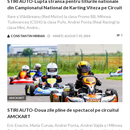
STIRI AUTO-Lupta stransa pentru titlurile nationale
din Campionatul National de Karting Viteza pe Circuit
Rare ș Vlădăreanu (Red Motor) la clasa Promo BB, Mihnea
Tudorancea (CSSK) la clasa Pufo, Andrei Ponta (Real Racing) la
clasa Mini, Andre...
0
CONSTANTIN HRIBAN
-
MARȚI, AUGUST 05, 2014
AMCKART
STIRI AUTO-Doua zile pline de spectacol pe circuitul
AMCKART
Eric Enache, Matia Curuia, Andrei Ponta, Andrei Vajda ș i Mihnea