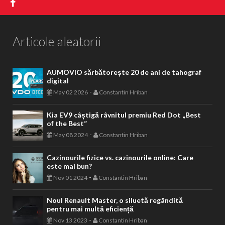
Articole aleatorii
AUMOVIO sărbătorește 20 de ani de tahograf
digital
-
May 02 2026
Constantin Hriban
Kia EV9 câștigă râvnitul premiu Red Dot „Best
of the Best”
-
May 08 2024
Constantin Hriban
Cazinourile fizice vs. cazinourile online: Care
este mai bun?
-
Nov 01 2024
Constantin Hriban
Noul Renault Master, o siluetă regândită
pentru mai multă eficiență
-
Nov 13 2023
Constantin Hriban