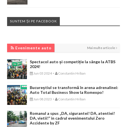
SUNTEM ȘI PE FACEBOOK
EVENIMENTE AUTO
Evenimente auto
Mai multe articole
Spectacol auto și competiție la sânge la ATBS
2024!
-
Jun 03 2024
Constantin Hriban
Bucureștiul se transformă în arena adrenalinei:
Auto Total Business Show la Romexpo!
-
Jun 08 2023
Constantin Hriban
Romanul a spus „DA, sigurantei! DA, atentiei!
DA, vietii!” in cadrul evenimentului Zero
Accidente by ZF