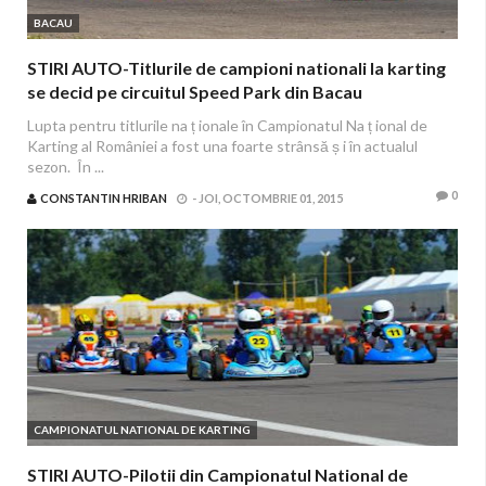
BACAU
STIRI AUTO-Titlurile de campioni nationali la karting
se decid pe circuitul Speed Park din Bacau
Lupta pentru titlurile na ț ionale în Campionatul Na ț ional de
Karting al României a fost una foarte strânsă ș i în actualul
sezon. În ...
0
CONSTANTIN HRIBAN
-
JOI, OCTOMBRIE 01, 2015
CAMPIONATUL NATIONAL DE KARTING
STIRI AUTO-Pilotii din Campionatul National de