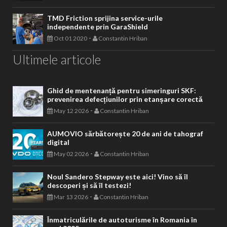
TMD Friction sprijina service-urile
independente prin GaraShield
-
Oct 01 2020
Constantin Hriban
Ultimele articole
Ghid de mentenanță pentru simeringuri SKF:
prevenirea defecțiunilor prin etanșare corectă
-
May 12 2026
Constantin Hriban
AUMOVIO sărbătorește 20 de ani de tahograf
digital
-
May 02 2026
Constantin Hriban
Noul Sandero Stepway este aici! Vino să îl
descoperi și să îl testezi!
-
Mar 13 2026
Constantin Hriban
Înmatriculările de autoturisme în Romania în