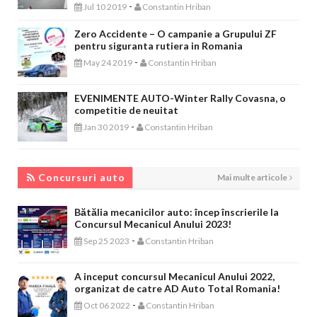
-
Jul 10 2019
Constantin Hriban
Zero Accidente – O campanie a Grupului ZF
pentru siguranta rutiera in Romania
-
May 24 2019
Constantin Hriban
EVENIMENTE AUTO-Winter Rally Covasna, o
competitie de neuitat
-
Jan 30 2019
Constantin Hriban
CONCURSURI AUTO
Concursuri auto
Mai multe articole
Bătălia mecanicilor auto: încep înscrierile la
Concursul Mecanicul Anului 2023!
-
Sep 25 2023
Constantin Hriban
A inceput concursul Mecanicul Anului 2022,
organizat de catre AD Auto Total Romania!
-
Oct 06 2022
Constantin Hriban