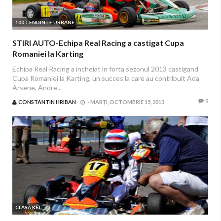
100 TENDINTE URBANE
STIRI AUTO-Echipa Real Racing a castigat Cupa
Romaniei la Karting
Echipa Real Racing a incheiat in forta sezonul 2013 castigand
Cupa Romaniei la Karting, un succes la care au contribuit Ada
Arsene, Andre...
0
CONSTANTIN HRIBAN
-
MARȚI, OCTOMBRIE 15, 2013
CLASA KFJ