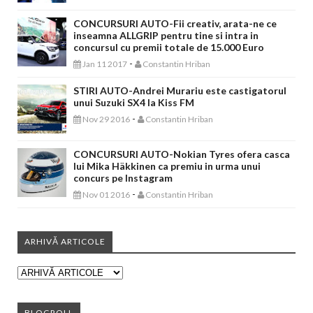
CONCURSURI AUTO-Fii creativ, arata-ne ce
inseamna ALLGRIP pentru tine si intra in
concursul cu premii totale de 15.000 Euro
-
Jan 11 2017
Constantin Hriban
STIRI AUTO-Andrei Murariu este castigatorul
unui Suzuki SX4 la Kiss FM
-
Nov 29 2016
Constantin Hriban
CONCURSURI AUTO-Nokian Tyres ofera casca
lui Mika Häkkinen ca premiu in urma unui
concurs pe Instagram
-
Nov 01 2016
Constantin Hriban
ARHIVĂ ARTICOLE
BLOGROLL