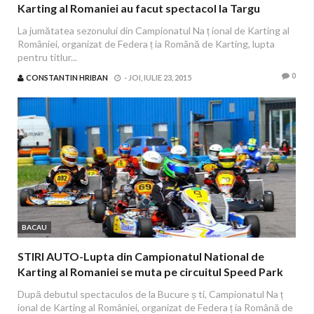
Karting al Romaniei au facut spectacol la Targu
Secuiesc
La jumătatea sezonului din Campionatul Na ț ional de Karting al
României, organizat de Federa ț ia Română de Karting, lupta
pentru titlur...
0
CONSTANTIN HRIBAN
-
JOI, IULIE 23, 2015
BACAU
STIRI AUTO-Lupta din Campionatul National de
Karting al Romaniei se muta pe circuitul Speed Park
din Bacau
După debutul spectaculos de la Bucure ș ti, Campionatul Na ț
ional de Karting al României, organizat de Federa ț ia Română de