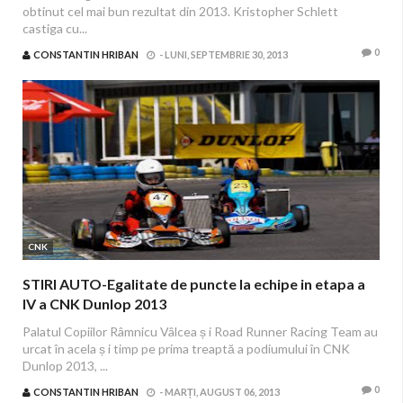
obtinut cel mai bun rezultat din 2013. Kristopher Schlett
castiga cu...
0
CONSTANTIN HRIBAN
-
LUNI, SEPTEMBRIE 30, 2013
CNK
STIRI AUTO-Egalitate de puncte la echipe in etapa a
IV a CNK Dunlop 2013
Palatul Copiilor Râmnicu Vâlcea ș i Road Runner Racing Team au
urcat în acela ș i timp pe prima treaptă a podiumului în CNK
Dunlop 2013, ...
0
CONSTANTIN HRIBAN
-
MARȚI, AUGUST 06, 2013