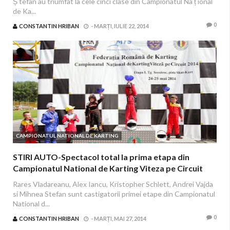
Ș tefan au triumfat la cele cinci clase din Campionatul Na ț ional
de Ka...
0
CONSTANTIN HRIBAN
-
MARȚI, IULIE 22, 2014
CAMPIONATUL NATIONAL DE KARTING
STIRI AUTO-Spectacol total la prima etapa din
Campionatul National de Karting Viteza pe Circuit
Rares Vladareanu, Alex Iancu, Kristopher Schlett, Andrei Vajda
si Mihnea Stefan sunt castigatorii primei etape din Campionatul
National d...
0
CONSTANTIN HRIBAN
-
MARȚI, MAI 27, 2014