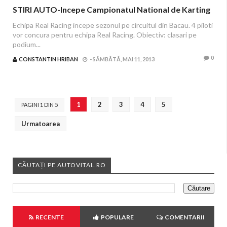
STIRI AUTO-Incepe Campionatul National de Karting
Echipa Real Racing incepe sezonul pe circuitul din Bacau. 4 piloti
vor concura pentru echipa Real Racing. Obiectiv: clasari pe
podium...
0
CONSTANTIN HRIBAN
-
SÂMBĂTĂ, MAI 11, 2013
1
2
3
4
5
PAGINI 1 DIN 5
Urmatoarea
CĂUTAȚI PE AUTOVITAL.RO
RECENTE
POPULARE
COMENTARII