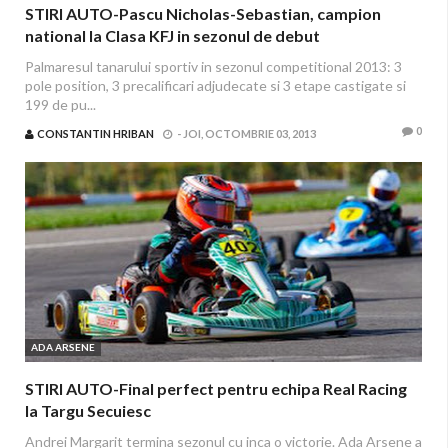
STIRI AUTO-Pascu Nicholas-Sebastian, campion
nationa l la Clasa KFJ in sezonul de debut
Palmaresul tanarului sportiv in sezonul competitional 2013: 3
pole position, 3 precalificari adjudecate si 3 etape castigate si
199 de pu...
0
CONSTANTIN HRIBAN
-
JOI, OCTOMBRIE 03, 2013
ADA ARSENE
STIRI AUTO-Final perfect pentru echipa Real Racing
la Targu Secuiesc
Andrei Margarit termina sezonul cu inca o victorie. Ada Arsene a