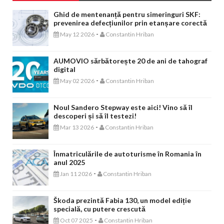
Ghid de mentenanță pentru simeringuri SKF:
prevenirea defecțiunilor prin etanșare corectă
-
May 12 2026
Constantin Hriban
AUMOVIO sărbătorește 20 de ani de tahograf
digital
-
May 02 2026
Constantin Hriban
Noul Sandero Stepway este aici! Vino să îl
descoperi și să îl testezi!
-
Mar 13 2026
Constantin Hriban
Înmatriculările de autoturisme în Romania în
anul 2025
-
Jan 11 2026
Constantin Hriban
Škoda prezintă Fabia 130, un model ediție
specială, cu putere crescută
-
Oct 07 2025
Constantin Hriban