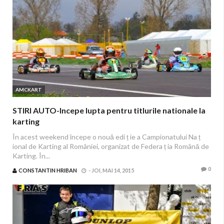
AMCKART
STIRI AUTO-Incepe lupta pentru titlurile nationale la
karting
În acest weekend începe o nouă edi ț ie a Campionatului Na ț
ional de Karting al României, organizat de Federa ț ia Română de
Karting. În...
0
CONSTANTIN HRIBAN
-
JOI, MAI 14, 2015