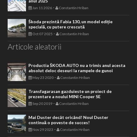
anul 2025
-
Jan 11 2026
Constantin Hriban
Škoda prezintă Fabia 130, un model ediție
specială, cu putere crescută
-
Oct 07 2025
Constantin Hriban
Articole aleatorii
Productia ŠKODA AUTO nu a trimis anul acesta
absolut deloc deseuri la rampele de gunoi
-
May 23 2020
Constantin Hriban
Transfagarasan gazduieste un proiect de
prezentare a noului MINI Cooper SE
-
Sep 20 2019
Constantin Hriban
Mai Duster decât oricând! Noul Duster
continuă o poveste de succes!
-
Nov 29 2023
Constantin Hriban