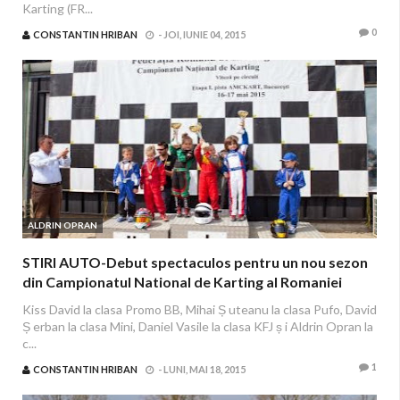
Karting (FR...
0
CONSTANTIN HRIBAN
-
JOI, IUNIE 04, 2015
ALDRIN OPRAN
STIRI AUTO-Debut spectaculos pentru un nou sezon
din Campionatul National de Karting al Romaniei
Kiss David la clasa Promo BB, Mihai Ș uteanu la clasa Pufo, David
Ș erban la clasa Mini, Daniel Vasile la clasa KFJ ș i Aldrin Opran la
c...
1
CONSTANTIN HRIBAN
-
LUNI, MAI 18, 2015