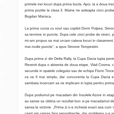
primele trei locuri dupa prima bucla. Apoi, la a doua tre
prima pozitie la clasa 3. Maine ne asteapta cinci probe
Bogdan Marisca.
La prima cursa cu noul sau copilot Dorin Pulpea, Simone
sa termine in puncte. Dupa cele cinci probe de vineri, 
mi-am propus sa mai urcam cateva locuri in clasament. V
mai multe puncte”, a spus Simone Tempestini.
Dupa prima zi din Delta Rally, la Cupa Dacia lupta pen
Revenit dupa o absenta de doua etape, Vlad Cosma, care
secunde in spatele colegului sau de echipa Florin Tinc
ca va fi mai simplu, dar concurenta la Cupa Dacia est
sambata incercam sa ne implicam in lupta pentru prima 
Dupa podiumul pe macadam din Insulele Azore in etapa
au sanse sa obtina un rezultat bun si pe macadamul din 
sansa la victorie. „Prima zi s-a incheiat exact asa cum
cand am ramas fara servodirectie, dar problema s-a rez