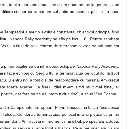
cere, totul a mers mult mai bine si am urcat pe trei la general si pe
 dificile si sper sa ramanem cel putin pe aceeasi pozitie”, a spus
 Tempestini a avut o evolutie constanta, obiectivul principal fiind
pilotul Napoca Rally Academy se afla pe locul 10. „Pentru sambata
a fi un final de raliu extrem de interesant si vrea sa adunam cat
tru prima pozitie se da intre doua echipaje Napoca Rally Academy.
 face echipaj cu Sergiu Itu, a terminat ziua pe locul doi la 15,4
escu. „Pentru noi a fost o zi de reacomodare cu masina. Am crezut
e foarte acerba. La finalul zilei m-am simti mult mai bine, iar
pozitie, dar fara sa ne asumam niciun risc”, a spus Vlad Cosma.
 din Campionatul European, Florin Tincescu si Iulian Nicolaescu
Tulcea. Cei doi au terminat ziua pe locul intai si pleaca cu prima
 ne-am dorit. Am avut si un moment mai dificil, pe speciala a doua,
olvat in service si apoi totul a fost ok. Pe super speciala nu am