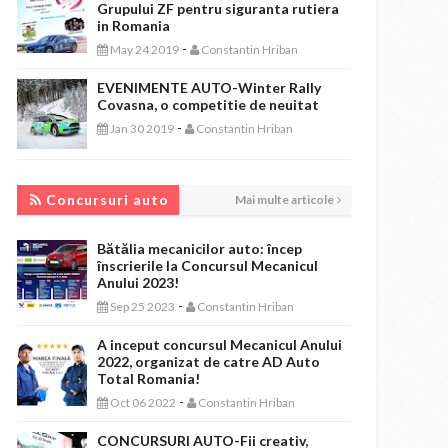
Grupului ZF pentru siguranta rutiera
in Romania
-
May 24 2019
Constantin Hriban
EVENIMENTE AUTO-Winter Rally
Covasna, o competitie de neuitat
-
Jan 30 2019
Constantin Hriban
CONCURSURI AUTO
Concursuri auto
Mai multe articole
Bătălia mecanicilor auto: încep
înscrierile la Concursul Mecanicul
Anului 2023!
-
Sep 25 2023
Constantin Hriban
A inceput concursul Mecanicul Anului
2022, organizat de catre AD Auto
Total Romania!
-
Oct 06 2022
Constantin Hriban
CONCURSURI AUTO-Fii creativ,