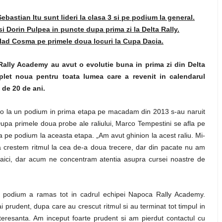
bastian Itu sunt lideri la clasa 3 si pe podium la general.
 Dorin Pulpea in puncte dupa prima zi la Delta Rally.
Vlad Cosma pe primele doua locuri la Cupa Dacia.
ally Academy au avut o evolutie buna in prima zi din Delta
plet noua pentru toata lumea care a revenit in calendarul
 de 20 de ani.
gio la un podium in prima etapa pe macadam din 2013 s-au naruit
upa primele doua probe ale raliului, Marco Tempestini se afla pe
rea pe podium la aceasta etapa. „Am avut ghinion la acest raliu. Mi-
 crestem ritmul la cea de-a doua trecere, dar din pacate nu am
 aici, dar acum ne concentram atentia asupra cursei noastre de
e podium a ramas tot in cadrul echipei Napoca Rally Academy.
prudent, dupa care au crescut ritmul si au terminat tot timpul in
interesanta. Am inceput foarte prudent si am pierdut contactul cu