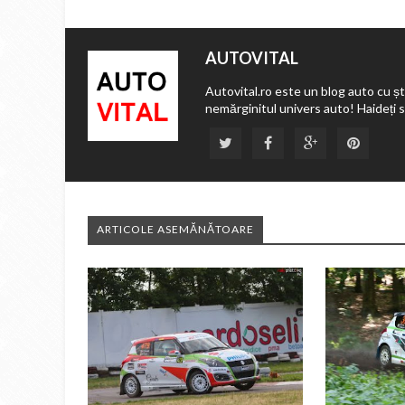
AUTOVITAL
Autovital.ro este un blog auto cu ști
nemărginitul univers auto! Haideți 
ARTICOLE ASEMĂNĂTOARE