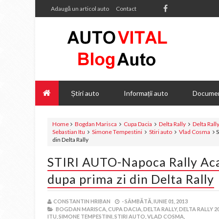
Adaugă un articol auto
Contact
Știri auto
Informații auto
Documen
Home
Bogdan Marisca
Cupa Dacia
Delta Rally
Delta Rall
Sebastian Itu
Simone Tempestini
Stiri auto
Vlad Cosma
S
din Delta Rally
STIRI AUTO-Napoca Rally Aca
dupa prima zi din Delta Rally
CONSTANTIN HRIBAN
-
SÂMBĂTĂ, IUNIE 01, 2013
BOGDAN MARISCA,
CUPA DACIA,
DELTA RALLY,
DELTA RALLY 20
ITU,
SIMONE TEMPESTINI,
STIRI AUTO,
VLAD COSMA,