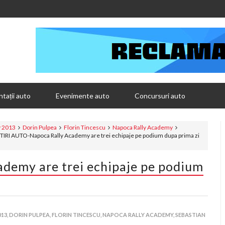
tații auto
Evenimente auto
Concursuri auto
y 2013
Dorin Pulpea
Florin Tincescu
Napoca Rally Academy
TIRI AUTO-Napoca Rally Academy are trei echipaje pe podium dupa prima zi
demy are trei echipaje pe podium
13,
DORIN PULPEA,
FLORIN TINCESCU,
NAPOCA RALLY ACADEMY,
SEBASTIAN