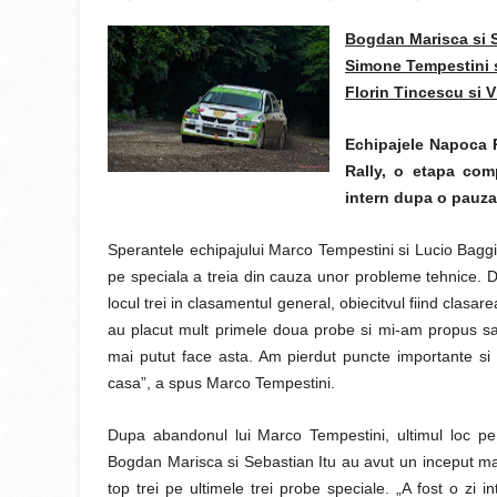
Bogdan Marisca si Se
Simone Tempestini si
Florin Tincescu si 
Echipajele Napoca R
Rally, o etapa com
intern dupa o pauza
Sperantele echipajului Marco Tempestini si Lucio Bag
pe speciala a treia din cauza unor probleme tehnice. D
locul trei in clasamentul general, obiecitvul fiind clasa
au placut mult primele doua probe si mi-am propus sa
mai putut face asta. Am pierdut puncte importante si
casa”, a spus Marco Tempestini.
Dupa abandonul lui Marco Tempestini, ultimul loc p
Bogdan Marisca si Sebastian Itu au avut un inceput mai 
top trei pe ultimele trei probe speciale. „A fost o zi 