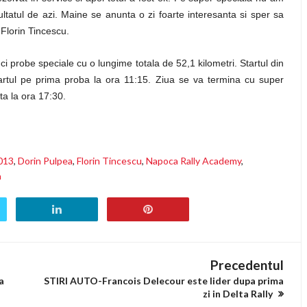
ultatul de azi. Maine se anunta o zi foarte interesanta si sper sa
Florin Tincescu.
ci probe speciale cu o lungime totala de 52,1 kilometri. Startul din
tartul pe prima proba la ora 11:15. Ziua se va termina cu super
ta la ora 17:30.
2013
,
Dorin Pulpea
,
Florin Tincescu
,
Napoca Rally Academy
,
a
Precedentul
a
STIRI AUTO-Francois Delecour este lider dupa prima
zi in Delta Rally