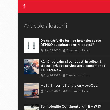
Articole aleatorii
De ce vârfurile bujiilor incandescente
DENSO au culoarea gri/albastră?
-
Nov 09 2023
Constantin Hriban
Rămâneți calm și conduceți inteligent:
sfaturi avizate privind aerul condiționat
de la DENSO
-
Aug 24 2025
Constantin Hriban
Mutari internationale cu MoveOut!
-
Mar 08 2021
Constantin Hriban
Tehnologiile Continental din BMW iX