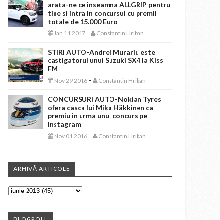
arata-ne ce inseamna ALLGRIP pentru
tine si intra in concursul cu premii
totale de 15.000 Euro
-
Jan 11 2017
Constantin Hriban
STIRI AUTO-Andrei Murariu este
castigatorul unui Suzuki SX4 la Kiss
FM
-
Nov 29 2016
Constantin Hriban
CONCURSURI AUTO-Nokian Tyres
ofera casca lui Mika Häkkinen ca
premiu in urma unui concurs pe
Instagram
-
Nov 01 2016
Constantin Hriban
ARHIVĂ ARTICOLE
BLOGROLL