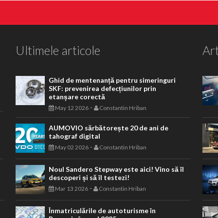
Ultimele articole
Art
Ghid de mentenanță pentru simeringuri
SKF: prevenirea defecțiunilor prin
etanșare corectă
-
May 12 2026
Constantin Hriban
AUMOVIO sărbătorește 20 de ani de
tahograf digital
-
May 02 2026
Constantin Hriban
Noul Sandero Stepway este aici! Vino să îl
descoperi și să îl testezi!
-
Mar 13 2026
Constantin Hriban
Înmatriculările de autoturisme în