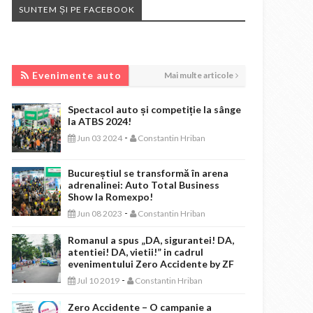
SUNTEM ȘI PE FACEBOOK
EVENIMENTE AUTO
Evenimente auto
Mai multe articole
Spectacol auto și competiție la sânge
la ATBS 2024!
-
Jun 03 2024
Constantin Hriban
Bucureștiul se transformă în arena
adrenalinei: Auto Total Business
Show la Romexpo!
-
Jun 08 2023
Constantin Hriban
Romanul a spus „DA, sigurantei! DA,
atentiei! DA, vietii!” in cadrul
evenimentului Zero Accidente by ZF
-
Jul 10 2019
Constantin Hriban
Zero Accidente – O campanie a