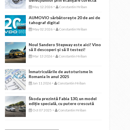
defecțiunilor prin etanșare corectă
-
May 12 2026
Constantin Hriban
AUMOVIO sărbătorește 20 de ani de
tahograf digital
-
May 02 2026
Constantin Hriban
Noul Sandero Stepway este aici! Vino
să îl descoperi și să îl testezi!
-
Mar 13 2026
Constantin Hriban
Înmatriculările de autoturisme în
Romania în anul 2025
-
Jan 11 2026
Constantin Hriban
Škoda prezintă Fabia 130, un model
ediție specială, cu putere crescută
-
Oct 07 2025
Constantin Hriban