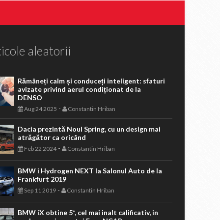
icole aleatorii
Rămâneți calm și conduceți inteligent: sfaturi
avizate privind aerul condiționat de la
DENSO
-
Aug 24 2025
Constantin Hriban
Dacia prezintă Noul Spring, cu un design mai
atrăgător ca oricând
-
Feb 22 2024
Constantin Hriban
BMW i Hydrogen NEXT la Salonul Auto de la
Frankfurt 2019
-
Sep 11 2019
Constantin Hriban
BMW iX obtine 5*, cel mai inalt calificativ, in