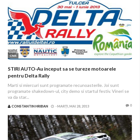
CNR
STIRI AUTO-Au inceput sa se tureze motoarele
pentru Delta Rally
Marti si miercuri sunt programate recunoasterile. Joi sunt
programate shakedown-ul, city demo si startul festiv. Vineri se
va da star...
0
CONSTANTIN HRIBAN
-
MARȚI, MAI 28, 2013