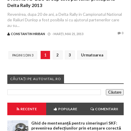
Delta Rally 2013
Revenirea, dupa 20 de ani, a Delta Rally in Campionatul National
de Raliuri Dunlop a fost posibila si cu ajutorul partenerilor care
au su...
0
CONSTANTIN HRIBAN
-
MARȚI, MAI 21, 2013
1
2
3
Urmatoarea
PAGINI 1 DIN 3
CĂUTAȚI PE AUTOVITAL.RO
RECENTE
POPULARE
COMENTARII
Ghid de mentenanță pentru simeringuri SKF:
prevenirea defecțiunilor prin etanșare corectă