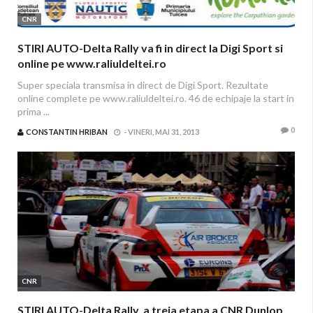
CNR
STIRI AUTO-Delta Rally va fi in direct la Digi Sport si
online pe www.raliuldeltei.ro
Super speciala transmisa in direct de Digi Sport. Rezultate
online complete pe www.raliuldeltei.ro. 46 de echipaje la start in
prima ...
0
CONSTANTIN HRIBAN
-
VINERI, MAI 31, 2013
CNR
STIRI AUTO-Delta Rally, a treia etapa a CNR Dunlop