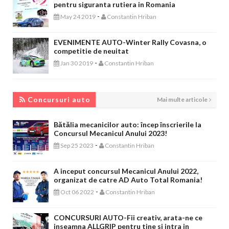
pentru siguranta rutiera in Romania
-
May 24 2019
Constantin Hriban
EVENIMENTE AUTO-Winter Rally Covasna, o
competitie de neuitat
-
Jan 30 2019
Constantin Hriban
CONCURSURI AUTO
Concursuri auto
Mai multe articole
Bătălia mecanicilor auto: încep înscrierile la
Concursul Mecanicul Anului 2023!
-
Sep 25 2023
Constantin Hriban
A inceput concursul Mecanicul Anului 2022,
organizat de catre AD Auto Total Romania!
-
Oct 06 2022
Constantin Hriban
CONCURSURI AUTO-Fii creativ, arata-ne ce
inseamna ALLGRIP pentru tine si intra in