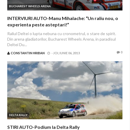
BUCHAREST WHEELS ARENA
INTERVIURI AUTO-Manu Mihalache: “Un raliu nou, o
experienta peste asteptari!”
Raliul Deltei o lupta nebuna cu cronometrul, o stare de spirit.
Din arena gladiatorilor, Bucharest Wheels Arena, in paradisul
Deltei Du...
0
CONSTANTIN HRIBAN
-
JOI, IUNIE 06, 2013
DELTA RALLY
STIRI AUTO-Podium la Delta Rally