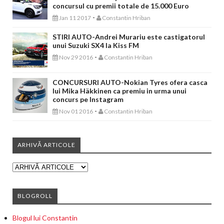
concursul cu premii totale de 15.000 Euro
-
Jan 11 2017
Constantin Hriban
STIRI AUTO-Andrei Murariu este castigatorul
unui Suzuki SX4 la Kiss FM
-
Nov 29 2016
Constantin Hriban
CONCURSURI AUTO-Nokian Tyres ofera casca
lui Mika Häkkinen ca premiu in urma unui
concurs pe Instagram
-
Nov 01 2016
Constantin Hriban
ARHIVĂ ARTICOLE
BLOGROLL
Blogul lui Constantin