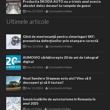
Productia ŠKODA AUTO nu a trimis anul acesta
absolut deloc deseuri la rampele de gunoi
-
May 23 2020
Constantin Hriban
Ultimele articole
Ghid de mentenanță pentru simeringuri SKF:
prevenirea defecțiunilor prin etanșare corectă
-
May 12 2026
Constantin Hriban
AUMOVIO sărbătorește 20 de ani de tahograf
digital
-
May 02 2026
Constantin Hriban
Noul Sandero Stepway este aici! Vino să îl
descoperi și să îl testezi!
-
Mar 13 2026
Constantin Hriban
Înmatriculările de autoturisme în Romania în
anul 2025
-
Jan 11 2026
Constantin Hriban