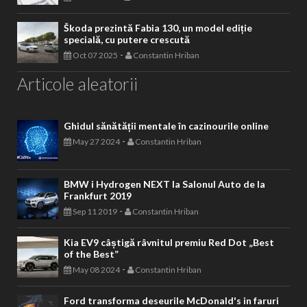
Škoda prezintă Fabia 130, un model ediție
specială, cu putere crescută
-
Oct 07 2025
Constantin Hriban
Articole aleatorii
Ghidul sănătății mentale în cazinourile online
-
May 27 2024
Constantin Hriban
BMW i Hydrogen NEXT la Salonul Auto de la
Frankfurt 2019
-
Sep 11 2019
Constantin Hriban
Kia EV9 câștigă râvnitul premiu Red Dot „Best
of the Best”
-
May 08 2024
Constantin Hriban
Ford transforma deseurile McDonald's in faruri