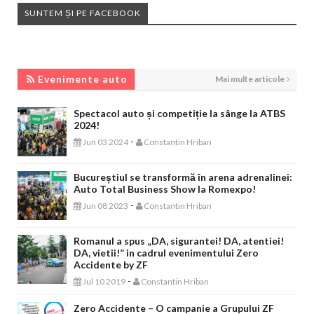
SUNTEM ȘI PE FACEBOOK
EVENIMENTE AUTO
Evenimente auto
Mai multe articole
Spectacol auto și competiție la sânge la ATBS
2024!
-
Jun 03 2024
Constantin Hriban
Bucureștiul se transformă în arena adrenalinei:
Auto Total Business Show la Romexpo!
-
Jun 08 2023
Constantin Hriban
Romanul a spus „DA, sigurantei! DA, atentiei!
DA, vietii!” in cadrul evenimentului Zero
Accidente by ZF
-
Jul 10 2019
Constantin Hriban
Zero Accidente – O campanie a Grupului ZF