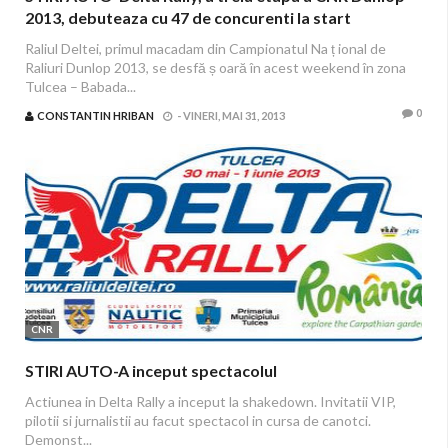
2013, debuteaza cu 47 de concurenti la start
Raliul Deltei, primul macadam din Campionatul Na ț ional de
Raliuri Dunlop 2013, se desfă ș oară în acest weekend în zona
Tulcea – Babada...
0
CONSTANTIN HRIBAN
-
VINERI, MAI 31, 2013
CNR
STIRI AUTO-A inceput spectacolul
Actiunea in Delta Rally a inceput la shakedown. Invitatii VIP,
pilotii si jurnalistii au facut spectacol in cursa de canotci.
Demonst...