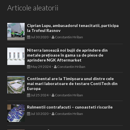
Articole aleatorii
Ciprian Lupu, ambasadorul tenacitatii, participa
la Trofeul Rasnov
-
Jul 30 2020
Constantin Hriban
Niterra lansează noi bujii de aprindere din
metale prețioase în gama sa de piese de
aprindere NGK Aftermarket
-
May 29 2024
Constantin Hriban
Continental are la Timișoara unul dintre cele
mai mari laboratoare de testare ContiTech din
Europa
-
Jul 25 2024
Constantin Hriban
Rulmentii contrafacuti – cunoasteti riscurile
-
Jul 10 2020
Constantin Hriban