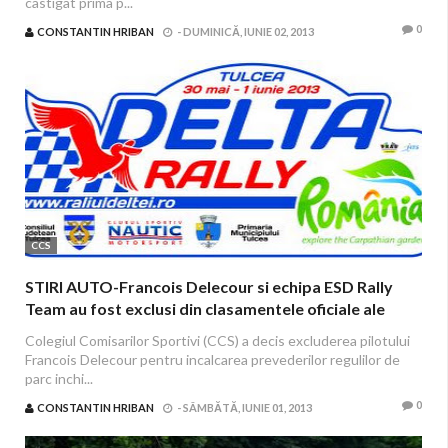
castigat prima p...
0
CONSTANTIN HRIBAN
-
DUMINICĂ, IUNIE 02, 2013
CCS
STIRI AUTO-Francois Delecour si echipa ESD Rally
Team au fost exclusi din clasamentele oficiale ale
Delta Rally
Colegiul Comisarilor Sportivi (CCS) a decis excluderea pilotului
Francois Delecour pentru incalcarea prevederilor regulilor de
parc inchi...
0
CONSTANTIN HRIBAN
-
SÂMBĂTĂ, IUNIE 01, 2013