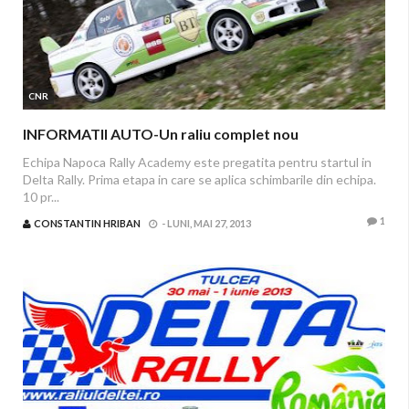
CNR
INFORMATII AUTO-Un raliu complet nou
Echipa Napoca Rally Academy este pregatita pentru startul in
Delta Rally. Prima etapa in care se aplica schimbarile din echipa.
10 pr...
1
CONSTANTIN HRIBAN
-
LUNI, MAI 27, 2013