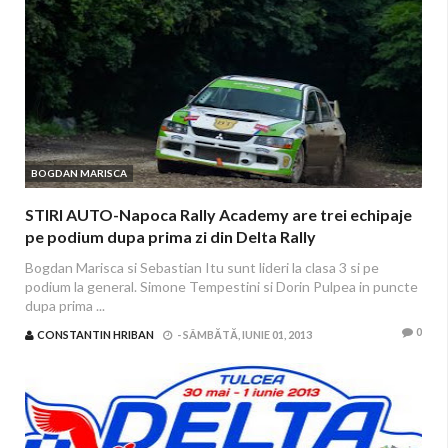
BOGDAN MARISCA
STIRI AUTO-Napoca Rally Academy are trei echipaje
pe podium dupa prima zi din Delta Rally
Bogdan Marisca si Sebastian Itu sunt lideri la clasa 3 si pe
podium la general. Simone Tempestini si Dorin Pulpea in puncte
dupa prima ...
0
CONSTANTIN HRIBAN
-
SÂMBĂTĂ, IUNIE 01, 2013