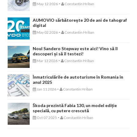
-
May 12 2026
Constantin Hriban
AUMOVIO sărbătorește 20 de ani de tahograf
digital
-
May 02 2026
Constantin Hriban
Noul Sandero Stepway este aici! Vino să îl
descoperi și să îl testezi!
-
Mar 13 2026
Constantin Hriban
Înmatriculările de autoturisme în Romania în
anul 2025
-
Jan 11 2026
Constantin Hriban
Škoda prezintă Fabia 130, un model ediție
specială, cu putere crescută
-
Oct 07 2025
Constantin Hriban