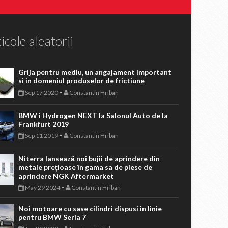
icole aleatorii
Grija pentru mediu, un angajament important
si in domeniul produselor de frictiune
-
Sep 17 2020
Constantin Hriban
BMW i Hydrogen NEXT la Salonul Auto de la
Frankfurt 2019
-
Sep 11 2019
Constantin Hriban
Niterra lansează noi bujii de aprindere din
metale prețioase în gama sa de piese de
aprindere NGK Aftermarket
-
May 29 2024
Constantin Hriban
Noi motoare cu sase cilindri dispusi in linie
pentru BMW Seria 7