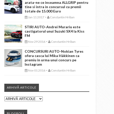
arata-ne ce inseamna ALLGRIP pentru
tine si intra in concursul cu premii
totale de 15.000 Euro
-
Jan 11 2017
Constantin Hriban
STIRI AUTO-Andrei Murariu este
castigatorul unui Suzuki SX4 la Kiss
FM
-
Nov 29 2016
Constantin Hriban
CONCURSURI AUTO-Nokian Tyres
ofera casca lui Mika Häkkinen ca
premiu in urma unui concurs pe
Instagram
-
Nov 01 2016
Constantin Hriban
ARHIVĂ ARTICOLE
BLOGROLL