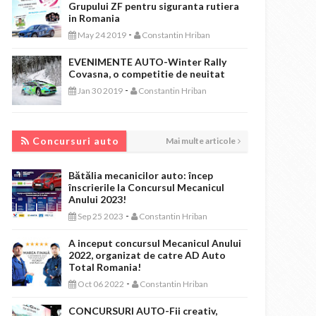
Grupului ZF pentru siguranta rutiera
in Romania
-
May 24 2019
Constantin Hriban
EVENIMENTE AUTO-Winter Rally
Covasna, o competitie de neuitat
-
Jan 30 2019
Constantin Hriban
CONCURSURI AUTO
Concursuri auto
Mai multe articole
Bătălia mecanicilor auto: încep
înscrierile la Concursul Mecanicul
Anului 2023!
-
Sep 25 2023
Constantin Hriban
A inceput concursul Mecanicul Anului
2022, organizat de catre AD Auto
Total Romania!
-
Oct 06 2022
Constantin Hriban
CONCURSURI AUTO-Fii creativ,