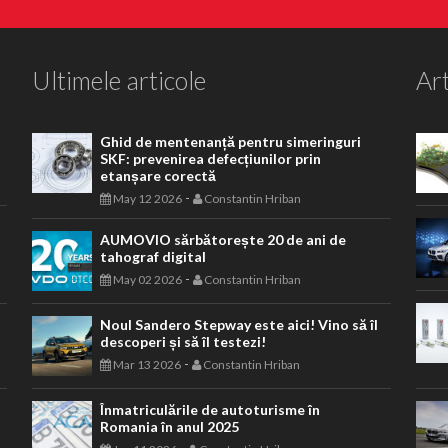
Ultimele articole
Art
Ghid de mentenanță pentru simeringuri
SKF: prevenirea defecțiunilor prin
etanșare corectă
-
May 12 2026
Constantin Hriban
AUMOVIO sărbătorește 20 de ani de
tahograf digital
-
May 02 2026
Constantin Hriban
Noul Sandero Stepway este aici! Vino să îl
descoperi și să îl testezi!
-
Mar 13 2026
Constantin Hriban
Înmatriculările de autoturisme în
Romania în anul 2025