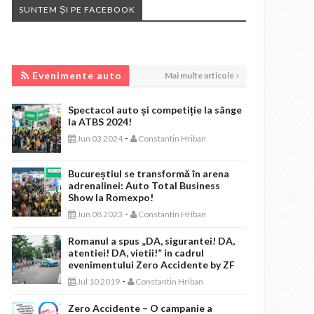
SUNTEM ȘI PE FACEBOOK
EVENIMENTE AUTO
Evenimente auto
Mai multe articole
Spectacol auto și competiție la sânge
la ATBS 2024!
-
Jun 03 2024
Constantin Hriban
Bucureștiul se transformă în arena
adrenalinei: Auto Total Business
Show la Romexpo!
-
Jun 08 2023
Constantin Hriban
Romanul a spus „DA, sigurantei! DA,
atentiei! DA, vietii!” in cadrul
evenimentului Zero Accidente by ZF
-
Jul 10 2019
Constantin Hriban
Zero Accidente – O campanie a