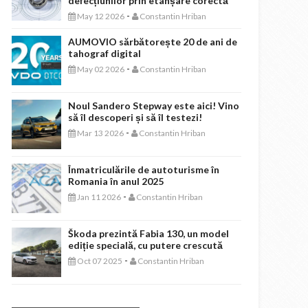
defecțiunilor prin etanșare corectă
-
May 12 2026
Constantin Hriban
AUMOVIO sărbătorește 20 de ani de
tahograf digital
-
May 02 2026
Constantin Hriban
Noul Sandero Stepway este aici! Vino
să îl descoperi și să îl testezi!
-
Mar 13 2026
Constantin Hriban
Înmatriculările de autoturisme în
Romania în anul 2025
-
Jan 11 2026
Constantin Hriban
Škoda prezintă Fabia 130, un model
ediție specială, cu putere crescută
-
Oct 07 2025
Constantin Hriban