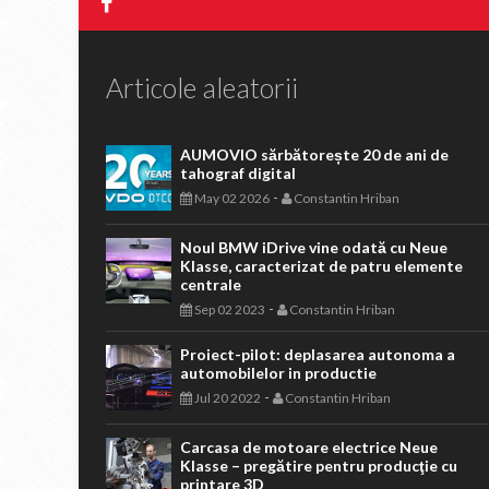
Articole aleatorii
AUMOVIO sărbătorește 20 de ani de
tahograf digital
-
May 02 2026
Constantin Hriban
Noul BMW iDrive vine odată cu Neue
Klasse, caracterizat de patru elemente
centrale
-
Sep 02 2023
Constantin Hriban
Proiect-pilot: deplasarea autonoma a
automobilelor in productie
-
Jul 20 2022
Constantin Hriban
Carcasa de motoare electrice Neue
Klasse – pregătire pentru producţie cu
printare 3D