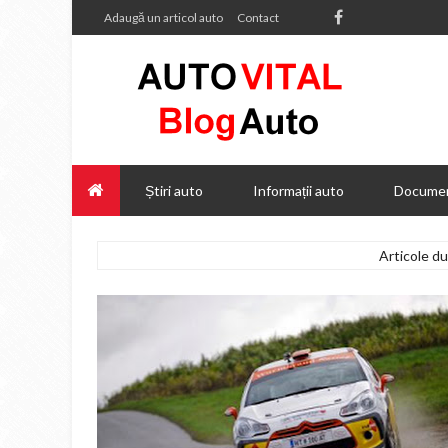
Adaugă un articol auto
Contact
Știri auto
Informații auto
Documen
Articole d