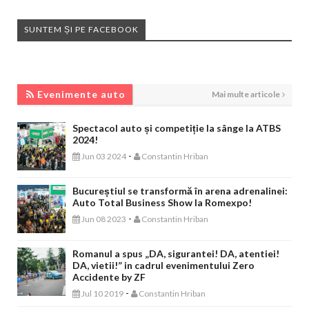
SUNTEM ȘI PE FACEBOOK
EVENIMENTE AUTO
Evenimente auto
Mai multe articole
Spectacol auto și competiție la sânge la ATBS
2024!
-
Jun 03 2024
Constantin Hriban
Bucureștiul se transformă în arena adrenalinei:
Auto Total Business Show la Romexpo!
-
Jun 08 2023
Constantin Hriban
Romanul a spus „DA, sigurantei! DA, atentiei!
DA, vietii!” in cadrul evenimentului Zero
Accidente by ZF
-
Jul 10 2019
Constantin Hriban