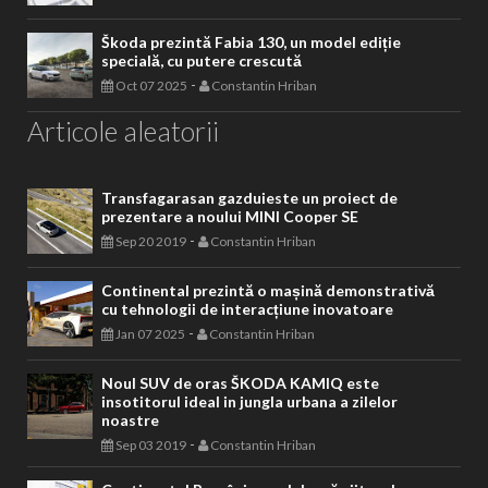
Škoda prezintă Fabia 130, un model ediție
specială, cu putere crescută
-
Oct 07 2025
Constantin Hriban
Articole aleatorii
Transfagarasan gazduieste un proiect de
prezentare a noului MINI Cooper SE
-
Sep 20 2019
Constantin Hriban
Continental prezintă o mașină demonstrativă
cu tehnologii de interacțiune inovatoare
-
Jan 07 2025
Constantin Hriban
Noul SUV de oras ŠKODA KAMIQ este
insotitorul ideal in jungla urbana a zilelor
noastre
-
Sep 03 2019
Constantin Hriban