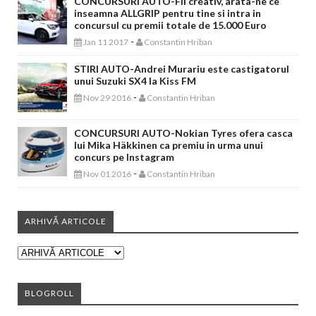
CONCURSURI AUTO-Fii creativ, arata-ne ce
inseamna ALLGRIP pentru tine si intra in
concursul cu premii totale de 15.000 Euro
-
Jan 11 2017
Constantin Hriban
STIRI AUTO-Andrei Murariu este castigatorul
unui Suzuki SX4 la Kiss FM
-
Nov 29 2016
Constantin Hriban
CONCURSURI AUTO-Nokian Tyres ofera casca
lui Mika Häkkinen ca premiu in urma unui
concurs pe Instagram
-
Nov 01 2016
Constantin Hriban
ARHIVĂ ARTICOLE
BLOGROLL