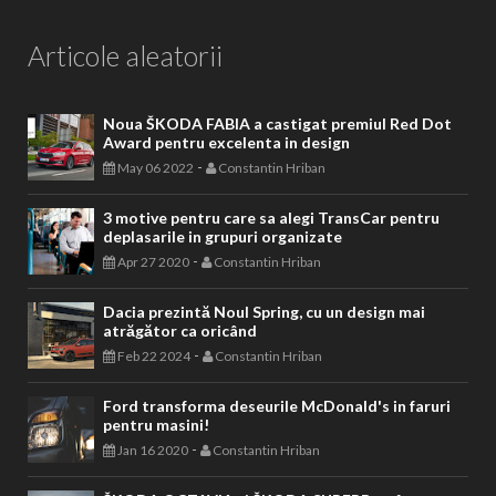
Articole aleatorii
Noua ŠKODA FABIA a castigat premiul Red Dot
Award pentru excelenta in design
-
May 06 2022
Constantin Hriban
3 motive pentru care sa alegi TransCar pentru
deplasarile in grupuri organizate
-
Apr 27 2020
Constantin Hriban
Dacia prezintă Noul Spring, cu un design mai
atrăgător ca oricând
-
Feb 22 2024
Constantin Hriban
Ford transforma deseurile McDonald's in faruri
pentru masini!
-
Jan 16 2020
Constantin Hriban