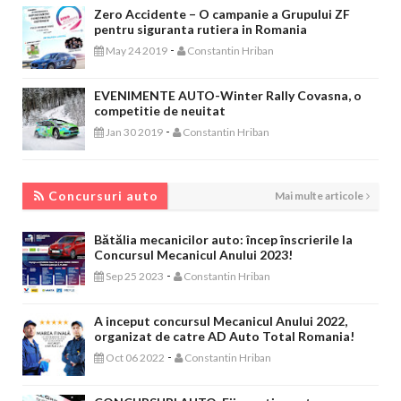
Zero Accidente – O campanie a Grupului ZF
pentru siguranta rutiera in Romania
-
May 24 2019
Constantin Hriban
EVENIMENTE AUTO-Winter Rally Covasna, o
competitie de neuitat
-
Jan 30 2019
Constantin Hriban
CONCURSURI AUTO
Concursuri auto
Mai multe articole
Bătălia mecanicilor auto: încep înscrierile la
Concursul Mecanicul Anului 2023!
-
Sep 25 2023
Constantin Hriban
A inceput concursul Mecanicul Anului 2022,
organizat de catre AD Auto Total Romania!
-
Oct 06 2022
Constantin Hriban