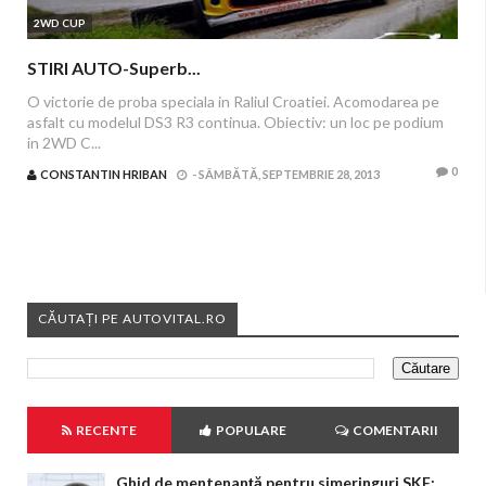
2WD CUP
STIRI AUTO-Superb...
O victorie de proba speciala in Raliul Croatiei. Acomodarea pe
asfalt cu modelul DS3 R3 continua. Obiectiv: un loc pe podium
in 2WD C...
0
CONSTANTIN HRIBAN
-
SÂMBĂTĂ, SEPTEMBRIE 28, 2013
CĂUTAȚI PE AUTOVITAL.RO
RECENTE
POPULARE
COMENTARII
Ghid de mentenanță pentru simeringuri SKF: