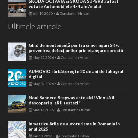
ŠKODA OCTAVIA si ŠKODA SUPERB au fost
votate Automobilele 4×4 ale Anului
-
Jun 10 2020
Constantin Hriban
Ultimele articole
Ghid de mentenanță pentru simeringuri SKF:
prevenirea defecțiunilor prin etanșare corectă
-
May 12 2026
Constantin Hriban
AUMOVIO sărbătorește 20 de ani de tahograf
digital
-
May 02 2026
Constantin Hriban
Noul Sandero Stepway este aici! Vino să îl
descoperi și să îl testezi!
-
Mar 13 2026
Constantin Hriban
Înmatriculările de autoturisme în Romania în
anul 2025
-
Jan 11 2026
Constantin Hriban