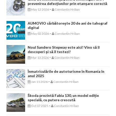
prevenirea defecțiunilor prin etanșare corectă
-
May 12 2026
Constantin Hriban
AUMOVIO sărbătorește 20 de ani de tahograf
digital
-
May 02 2026
Constantin Hriban
Noul Sandero Stepway este aici! Vino să îl
descoperi și să îl testezi!
-
Mar 13 2026
Constantin Hriban
Înmatriculările de autoturisme în Romania în
anul 2025
-
Jan 11 2026
Constantin Hriban
Škoda prezintă Fabia 130, un model ediție
specială, cu putere crescută
-
Oct 07 2025
Constantin Hriban