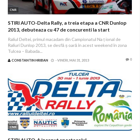
CNR
STIRI AUTO-Delta Rally, a treia etapa a CNR Dunlop
2013, debuteaza cu 47 de concurenti la start
Raliul Deltei, primul macadam din Campionatul Na ț ional de
Raliuri Dunlop 2013, se desfă ș oară în acest weekend în zona
Tulcea – Babada...
0
CONSTANTIN HRIBAN
-
VINERI, MAI 31, 2013
CNR
STIRI AUTO-A inceput spectacolul