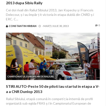
2013 dupa Sibiu Rally
Cei doi rivali din Raliul Sibiului 2013, Jan Kopecky ș i Francois
Delecour, ș i-au împăr ț it victoria în etapa dublă din CNRD ș i
ERC. C...
0
CONSTANTIN HRIBAN
-
MARȚI, IULIE 30, 2013
CAMPIONATUL EUROPEAN DE RALIURI
STIRI AUTO-Peste 50 de piloti iau startul in etapa a V-
a a CNR Dunlop 2013
Raliul Sibiului, etapă comună în competi ț ia internă de profil
organizată sub egida FRAS ș i în Campionatul European de