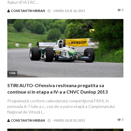
Raliuri (FIA ERC...
0
CONSTANTIN HRIBAN
-
VINERI, IULIE 26, 2013
CNR
STIRI AUTO-Ofensiva resiteana pregatita sa
continue si in etapa a IV-a a CNVC Dunlop 2013
Programată conform calendarului competiţional FRAS, în
perioada 6-7 iulie a.c., cea de-a patra etapă a Campionatului
Naţional de Viteză î...
0
CONSTANTIN HRIBAN
-
VINERI, IULIE 05, 2013