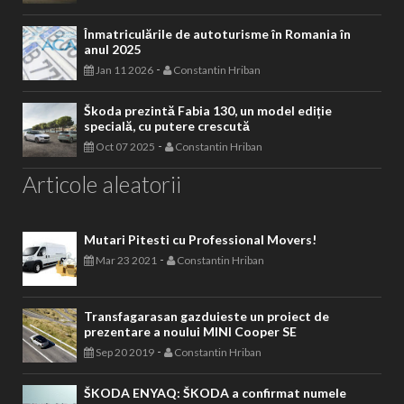
Înmatriculările de autoturisme în Romania în
anul 2025
-
Jan 11 2026
Constantin Hriban
Škoda prezintă Fabia 130, un model ediție
specială, cu putere crescută
-
Oct 07 2025
Constantin Hriban
Articole aleatorii
Mutari Pitesti cu Professional Movers!
-
Mar 23 2021
Constantin Hriban
Transfagarasan gazduieste un proiect de
prezentare a noului MINI Cooper SE
-
Sep 20 2019
Constantin Hriban
ŠKODA ENYAQ: ŠKODA a confirmat numele