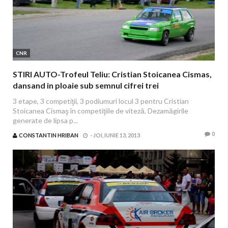
CNR
STIRI AUTO-Trofeul Teliu: Cristian Stoicanea Cismas,
dansand in ploaie sub semnul cifrei trei
3 etape, 3 competiţii, 3 podiumuri locul 3 pentru Cristian
Stoicanea Cismaş în competiţiile de viteză. Dezamăgirile
generate de lipsa p...
0
CONSTANTIN HRIBAN
-
JOI, IUNIE 13, 2013