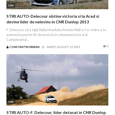
CNR
STIRI AUTO-Delecour obtine victoria si la Arad si
devine lider de neinvins in CNR Dunlop 2013
F. Delecour câ ș tigă Raliul Aradului Atrium Mall ș i î ș i măre ș te
avansul la peste 45 de puncte în clasamentul la zi al
Campionatul...
0
CONSTANTIN HRIBAN
-
MARȚI, AUGUST 27, 2013
CNR
STIRI AUTO-F. Delecour, lider detasat in CNR Dunlop