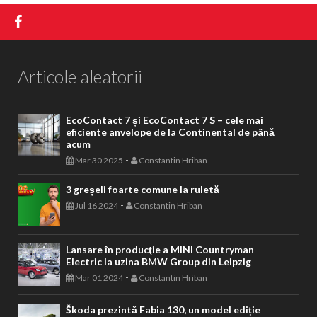
Articole aleatorii
EcoContact 7 și EcoContact 7 S – cele mai
eficiente anvelope de la Continental de până
acum
-
Mar 30 2025
Constantin Hriban
3 greșeli foarte comune la ruletă
-
Jul 16 2024
Constantin Hriban
Lansare în producţie a MINI Countryman
Electric la uzina BMW Group din Leipzig
-
Mar 01 2024
Constantin Hriban
Škoda prezintă Fabia 130, un model ediție