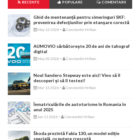
RECENTE
POPULARE
COMENTARII
Ghid de mentenanță pentru simeringuri SKF:
prevenirea defecțiunilor prin etanșare corectă
-
May 12 2026
Constantin Hriban
AUMOVIO sărbătorește 20 de ani de tahograf
digital
-
May 02 2026
Constantin Hriban
Noul Sandero Stepway este aici! Vino să îl
descoperi și să îl testezi!
-
Mar 13 2026
Constantin Hriban
Înmatriculările de autoturisme în Romania în
anul 2025
-
Jan 11 2026
Constantin Hriban
Škoda prezintă Fabia 130, un model ediție
specială, cu putere crescută