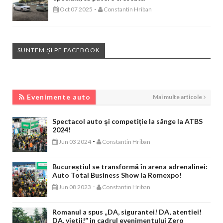
-
Oct 07 2025
Constantin Hriban
SUNTEM ȘI PE FACEBOOK
EVENIMENTE AUTO
Evenimente auto
Mai multe articole
Spectacol auto și competiție la sânge la ATBS
2024!
-
Jun 03 2024
Constantin Hriban
Bucureștiul se transformă în arena adrenalinei:
Auto Total Business Show la Romexpo!
-
Jun 08 2023
Constantin Hriban
Romanul a spus „DA, sigurantei! DA, atentiei!
DA, vietii!” in cadrul evenimentului Zero