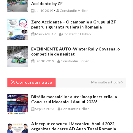
Accidente by ZF
-
Jul 10 2019
Constantin Hriban
Zero Accidente – O campanie a Grupului ZF
pentru siguranta rutiera in Romania
-
May 24 2019
Constantin Hriban
EVENIMENTE AUTO-Winter Rally Covasna, o
competitie de neuitat
-
Jan 30 2019
Constantin Hriban
CONCURSURI AUTO
Concursuri auto
Mai multe articole
Bătălia mecanicilor auto: încep înscrierile la
Concursul Mecanicul Anului 2023!
-
Sep 25 2023
Constantin Hriban
A inceput concursul Mecanicul Anului 2022,
organizat de catre AD Auto Total Romania!