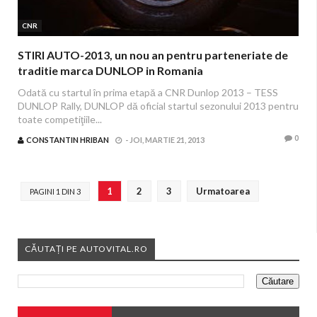
CNR
STIRI AUTO-2013, un nou an pentru parteneriate de
traditie marca DUNLOP in Romania
Odată cu startul în prima etapă a CNR Dunlop 2013 – TESS
DUNLOP Rally, DUNLOP dă oficial startul sezonului 2013 pentru
toate competiţiile...
0
CONSTANTIN HRIBAN
-
JOI, MARTIE 21, 2013
1
2
3
Urmatoarea
PAGINI 1 DIN 3
CĂUTAȚI PE AUTOVITAL.RO