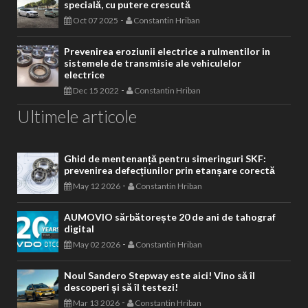
specială, cu putere crescută
-
Oct 07 2025
Constantin Hriban
Prevenirea eroziunii electrice a rulmentilor in
sistemele de transmisie ale vehiculelor
electrice
-
Dec 15 2022
Constantin Hriban
Ultimele articole
Ghid de mentenanță pentru simeringuri SKF:
prevenirea defecțiunilor prin etanșare corectă
-
May 12 2026
Constantin Hriban
AUMOVIO sărbătorește 20 de ani de tahograf
digital
-
May 02 2026
Constantin Hriban
Noul Sandero Stepway este aici! Vino să îl
descoperi și să îl testezi!
-
Mar 13 2026
Constantin Hriban