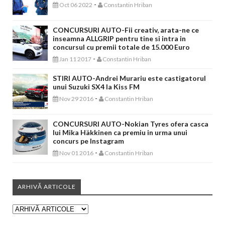
-
Oct 06 2022
Constantin Hriban
CONCURSURI AUTO-Fii creativ, arata-ne ce
inseamna ALLGRIP pentru tine si intra in
concursul cu premii totale de 15.000 Euro
-
Jan 11 2017
Constantin Hriban
STIRI AUTO-Andrei Murariu este castigatorul
unui Suzuki SX4 la Kiss FM
-
Nov 29 2016
Constantin Hriban
CONCURSURI AUTO-Nokian Tyres ofera casca
lui Mika Häkkinen ca premiu in urma unui
concurs pe Instagram
-
Nov 01 2016
Constantin Hriban
ARHIVĂ ARTICOLE