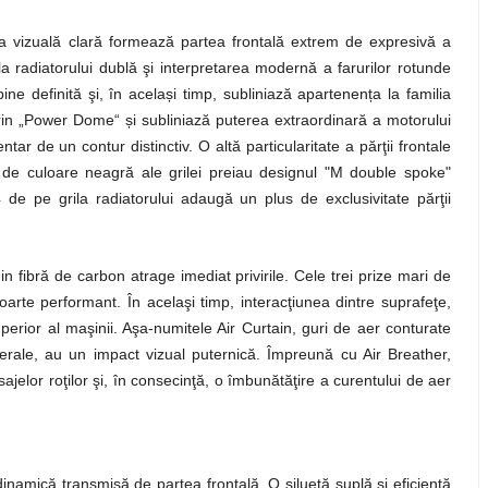
mea vizuală clară formează partea frontală extrem de expresivă a
adiatorului dublă şi interpretarea modernă a farurilor rotunde
ne definită şi, în același timp, subliniază apartenența la familia
in „Power Dome“ și subliniază puterea extraordinară a motorului
ar de un contur distinctiv. O altă particularitate a părţii frontale
 de culoare neagră ale grilei preiau designul "M double spoke"
e pe grila radiatorului adaugă un plus de exclusivitate părţii
in fibră de carbon atrage imediat privirile. Cele trei prize mari de
oarte performant. În acelaşi timp, interacţiunea dintre suprafeţe,
perior al maşinii. Aşa-numitele Air Curtain, guri de aer conturate
laterale, au un impact vizual puternică. Împreună cu Air Breather,
jelor roţilor şi, în consecinţă, o îmbunătăţire a curentului de aer
namică transmisă de partea frontală. O siluetă suplă şi eficientă