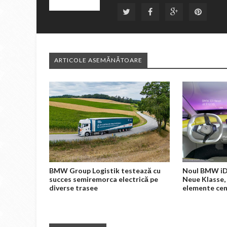
ARTICOLE ASEMĂNĂTOARE
BMW Group Logistik testează cu
Noul BMW iDr
succes semiremorca electrică pe
Neue Klasse,
diverse trasee
elemente cen