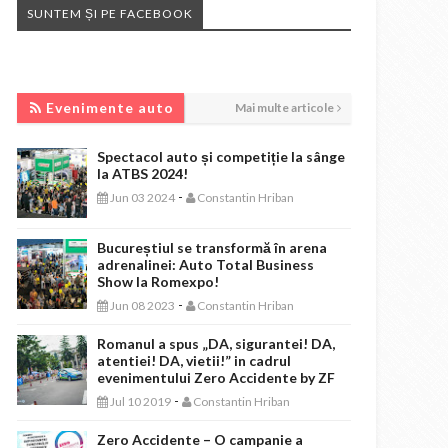
SUNTEM ȘI PE FACEBOOK
EVENIMENTE AUTO
Evenimente auto
Mai multe articole
Spectacol auto și competiție la sânge
la ATBS 2024!
-
Jun 03 2024
Constantin Hriban
Bucureștiul se transformă în arena
adrenalinei: Auto Total Business
Show la Romexpo!
-
Jun 08 2023
Constantin Hriban
Romanul a spus „DA, sigurantei! DA,
atentiei! DA, vietii!” in cadrul
evenimentului Zero Accidente by ZF
-
Jul 10 2019
Constantin Hriban
Zero Accidente – O campanie a