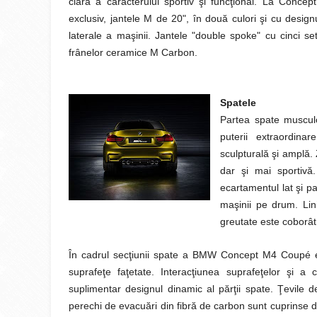
clară a caracterului sportiv şi funcţional. La Conc
exclusiv, jantele M de 20", în două culori şi cu design
laterale a maşinii. Jantele "double spoke" cu cinci set
frânelor ceramice M Carbon.
Spatele
Partea spate muscul
puterii extraordina
sculpturală şi amplă.
dar şi mai sportivă.
ecartamentul lat şi pa
maşinii pe drum. Lini
greutate este coborât 
În cadrul secţiunii spate a BMW Concept M4 Coupé est
suprafeţe faţetate. Interacţiunea suprafeţelor şi a 
suplimentar designul dinamic al părţii spate. Ţevile
perechi de evacuări din fibră de carbon sunt cuprinse de