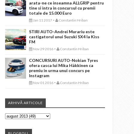
arata-ne ce inseamna ALLGRIP pentru
tine si intra in concursul cu premii
totale de 15.000 Euro
-
Jan 11 2017
Constantin Hriban
STIRI AUTO-Andrei Murariu este
castigatorul unui Suzuki SX4 la Kiss
FM
-
Nov 29 2016
Constantin Hriban
CONCURSURI AUTO-Nokian Tyres
ofera casca lui Mika Häkkinen ca
premiu in urma unui concurs pe
Instagram
-
Nov 01 2016
Constantin Hriban
ARHIVĂ ARTICOLE
BLOGROLL