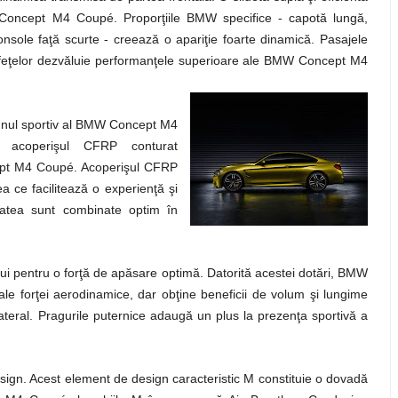
W Concept M4 Coupé. Proporţiile BMW specifice - capotă lungă,
nsole faţă scurte - creează o apariţie foarte dinamică. Pasajele
uprafeţelor dezvăluie performanţele superioare ale BMW Concept M4
signul sportiv al BMW Concept M4
, acoperişul CFRP conturat
cept M4 Coupé. Acoperişul CFRP
 ce facilitează o experienţă şi
itatea sunt combinate optim în
lui pentru o forţă de apăsare optimă. Datorită acestei dotări, BMW
 forţei aerodinamice, dar obţine beneficii de volum şi lungime
lateral. Pragurile puternice adaugă un plus la prezenţa sportivă a
design. Acest element de design caracteristic M constituie o dovadă