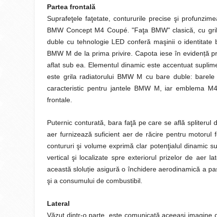
Partea frontală
Suprafeţele faţetate, contururile precise şi profunzi
BMW Concept M4 Coupé. "Faţa BMW" clasică, cu grila r
duble cu tehnologie LED conferă maşinii o identitate bi
BMW M de la prima privire. Capota iese în evidență pr
aflat sub ea. Elementul dinamic este accentuat supliment
este grila radiatorului BMW M cu bare duble: barele
caracteristic pentru jantele BMW M, iar emblema M4 d
frontale.
Puternic conturată, bara faţă pe care se află spliterul d
aer furnizează suficient aer de răcire pentru motorul f
contururi şi volume exprimă clar potenţialul dinamic su
vertical şi localizate spre exteriorul prizelor de aer 
această sloluție asigură o închidere aerodinamică a pasa
şi a consumului de combustibil.
Lateral
Văzut dintr-o parte, este comunicată aceeași imagine di