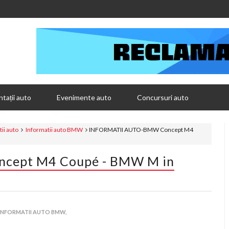
tații auto
Evenimente auto
Concursuri auto
ii auto
Informatii auto BMW
INFORMATII AUTO-BMW Concept M4
cept M4 Coupé - BMW M in
INFORMATII AUTO BMW,