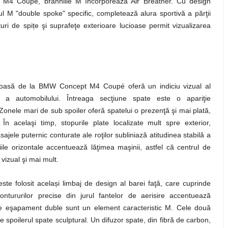
ept M4 Coupé, branhiile M încorporează Air Breather. Cu design
ul M "double spoke" specific, completează alura sportivă a părţii
uri de spițe şi suprafeţe exterioare lucioase permit vizualizarea
oasă de la BMW Concept M4 Coupé oferă un indiciu vizual al
re a automobilului. Întreaga secţiune spate este o apariţie
 Zonele mari de sub spoiler oferă spatelui o prezenţă şi mai plată,
 În acelaşi timp, stopurile plate localizate mult spre exterior,
sajele puternic conturate ale roţilor subliniază atitudinea stabilă a
ile orizontale accentuează lăţimea maşinii, astfel că centrul de
vizual şi mai mult.
e folosit același limbaj de design al barei faţă, care cuprinde
contururilor precise din jurul fantelor de aerisire accentuează
 de eşapament duble sunt un element caracteristic M. Cele două
 spoilerul spate sculptural. Un difuzor spate, din fibră de carbon,