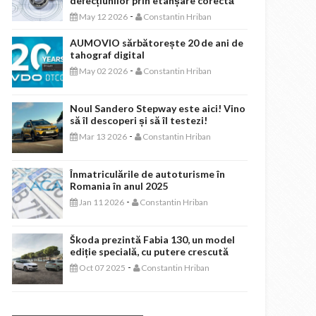
defecțiunilor prin etanșare corectă
-
May 12 2026
Constantin Hriban
AUMOVIO sărbătorește 20 de ani de
tahograf digital
-
May 02 2026
Constantin Hriban
Noul Sandero Stepway este aici! Vino
să îl descoperi și să îl testezi!
-
Mar 13 2026
Constantin Hriban
Înmatriculările de autoturisme în
Romania în anul 2025
-
Jan 11 2026
Constantin Hriban
Škoda prezintă Fabia 130, un model
ediție specială, cu putere crescută
-
Oct 07 2025
Constantin Hriban