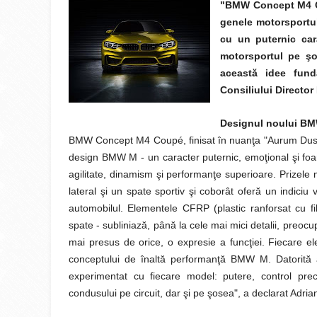
"BMW Concept M4 Co
genele motorsportulu
cu un puternic car
motorsportul pe ş
această idee funda
Consiliului Direct
Designul noului B
BMW Concept M4 Coupé, finisat în nuanţa "Aurum Dust" 
design BMW M - un caracter puternic, emoţional şi foart
agilitate, dinamism şi performanţe superioare. Prizele 
lateral şi un spate sportiv şi coborât oferă un indiciu 
automobilul. Elementele CFRP (plastic ranforsat cu fi
spate - subliniază, până la cele mai mici detalii, pre
mai presus de orice, o expresie a funcţiei. Fiecare e
conceptului de înaltă performanţă BMW M. Datorită au
experimentat cu fiecare model: putere, control prec
condusului pe circuit, dar şi pe şosea", a declarat Ad