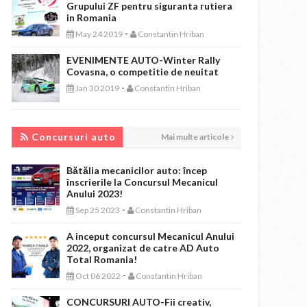
Grupului ZF pentru siguranta rutiera
in Romania
-
May 24 2019
Constantin Hriban
EVENIMENTE AUTO-Winter Rally
Covasna, o competitie de neuitat
-
Jan 30 2019
Constantin Hriban
CONCURSURI AUTO
Concursuri auto
Mai multe articole
Bătălia mecanicilor auto: încep
înscrierile la Concursul Mecanicul
Anului 2023!
-
Sep 25 2023
Constantin Hriban
A inceput concursul Mecanicul Anului
2022, organizat de catre AD Auto
Total Romania!
-
Oct 06 2022
Constantin Hriban
CONCURSURI AUTO-Fii creativ,