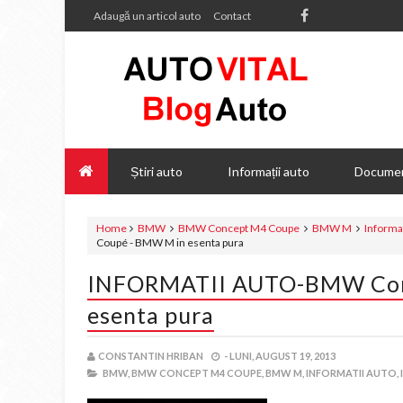
Adaugă un articol auto
Contact
Știri auto
Informații auto
Documen
Home
BMW
BMW Concept M4 Coupe
BMW M
Informat
Coupé - BMW M in esenta pura
INFORMATII AUTO-BMW Con
esenta pura
CONSTANTIN HRIBAN
-
LUNI, AUGUST 19, 2013
BMW,
BMW CONCEPT M4 COUPE,
BMW M,
INFORMATII AUTO,