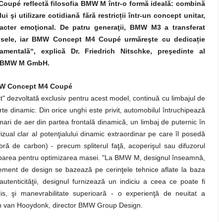
upé reflectă filosofia BMW M într-o formă ideală: combină
i şi utilizare cotidiană fără restric
ț
ii într-un concept unitar,
acter emoţional. De patru generaţii, BMW M3 a transferat
osele, iar BMW Concept M4 Coupé urmăreşte cu dedica
ț
ie
mentală“, explică Dr. Friedrich Nitschke, preşedinte al
or BMW M GmbH.
MW Concept M4 Coupé
dezvoltată exclusiv pentru acest model, continuă cu limbajul de
e dinamic. Din orice unghi este privit, automobilul întruchipează
mari de aer din partea frontală dinamică, un limbaj de puternic în
vizual clar al potenţialului dinamic extraordinar pe care îl posedă
bră de carbon) - precum spliterul faţă, acoperişul sau difuzorul
ocuparea pentru optimizarea masei. "La BMW M, designul înseamnă,
lement de design se bazează pe cerinţele tehnice aflate la baza
tenticităţii, designul furnizează un indiciu a ceea ce poate fi
is, şi manevrabilitate superioară - o experienţă de neuitat a
rian van Hooydonk, director BMW Group Design.