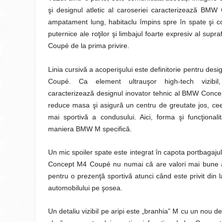
şi designul atletic al caroseriei caracterizează BM
ampatament lung, habitaclu împins spre în spate şi co
puternice ale roţilor şi limbajul foarte expresiv al s
Coupé de la prima privire.
Linia cursivă a acoperişului este definitorie pentru de
Coupé. Ca element ultrauşor high-tech vizibil
caracterizează designul inovator tehnic al BMW Con
reduce masa şi asigură un centru de greutate jos, ceea
mai sportivă a condusului. Aici, forma şi funcţional
maniera BMW M specifică.
Un mic spoiler spate este integrat în capota portbagaju
Concept M4 Coupé nu numai că are valori mai bune ale
pentru o prezenţă sportivă atunci când este privit din 
automobilului pe şosea.
Un detaliu vizibil pe aripi este „branhia” M cu un nou 