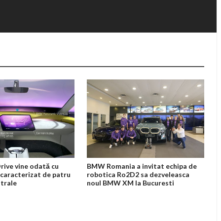
ive vine odată cu
BMW Romania a invitat echipa de
 caracterizat de patru
robotica Ro2D2 sa dezveleasca
trale
noul BMW XM la Bucuresti