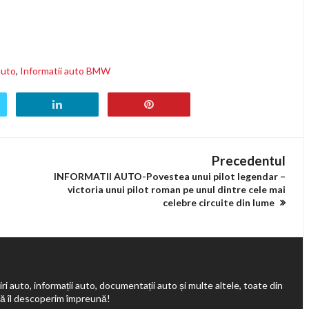
auto
,
Informatii auto BMW
Precedentul
INFORMATII AUTO-Povestea unui pilot legendar –
victoria unui pilot roman pe unul dintre cele mai
celebre circuite din lume
ri auto, informații auto, documentații auto și multe altele, toate din
să îl descoperim împreună!