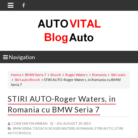

Navigation
Home
BMW Seria 7
Bosch
Roger Waters
Romania
Stiri auto
Stiri auto Bosch
STIRI AUTO-Roger Waters, in Romania cu BMW
Seria 7
STIRI AUTO-Roger Waters, in
Romania cu BMW Seria 7
CONSTANTIN HRIBAN
-
JOI, AUGUST 29, 2013
BMW SERIA 7,
BOSCH,
ROGER WATERS,
ROMANIA,
STIRI AUTO,
STIRI
AUTO BOSCH,