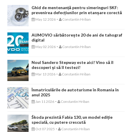
Ghid de mentenanță pentru simeringuri SKF:
prevenirea defecțiunilor prin etanșare corectă
-
May 12 2026
Constantin Hriban
AUMOVIO sărbătorește 20 de ani de tahograf
digital
-
May 02 2026
Constantin Hriban
Noul Sandero Stepway este aici! Vino să îl
descoperi și să îl testezi!
-
Mar 13 2026
Constantin Hriban
Înmatriculările de autoturisme în Romania în
anul 2025
-
Jan 11 2026
Constantin Hriban
Škoda prezintă Fabia 130, un model ediție
specială, cu putere crescută
-
Oct 07 2025
Constantin Hriban