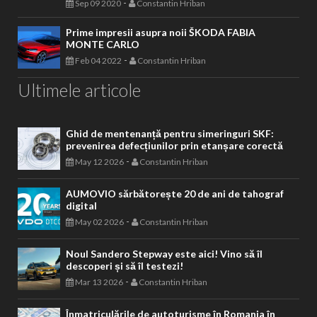
-
Sep 09 2020
Constantin Hriban
Prime impresii asupra noii ŠKODA FABIA
MONTE CARLO
-
Feb 04 2022
Constantin Hriban
Ultimele articole
Ghid de mentenanță pentru simeringuri SKF:
prevenirea defecțiunilor prin etanșare corectă
-
May 12 2026
Constantin Hriban
AUMOVIO sărbătorește 20 de ani de tahograf
digital
-
May 02 2026
Constantin Hriban
Noul Sandero Stepway este aici! Vino să îl
descoperi și să îl testezi!
-
Mar 13 2026
Constantin Hriban
Înmatriculările de autoturisme în Romania în