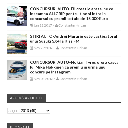
CONCURSURI AUTO-Fii creativ, arata-ne ce
inseamna ALLGRIP pentru tine si intra in
concursul cu premii totale de 15.000 Euro
-
Jan 11 2017
Constantin Hriban
STIRI AUTO-Andrei Murariu este castigatorul
unui Suzuki SX4 la Kiss FM
-
Nov 29 2016
Constantin Hriban
CONCURSURI AUTO-Nokian Tyres ofera casca
lui Mika Häkkinen ca premiu in urma unui
concurs pe Instagram
-
Nov 01 2016
Constantin Hriban
ARHIVĂ ARTICOLE
BLOGROLL