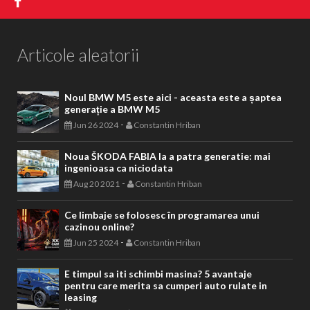
Articole aleatorii
Noul BMW M5 este aici - aceasta este a șaptea
generație a BMW M5
-
Jun 26 2024
Constantin Hriban
Noua ŠKODA FABIA la a patra generatie: mai
ingenioasa ca niciodata
-
Aug 20 2021
Constantin Hriban
Ce limbaje se folosesc în programarea unui
cazinou online?
-
Jun 25 2024
Constantin Hriban
E timpul sa iti schimbi masina? 5 avantaje
pentru care merita sa cumperi auto rulate in
leasing