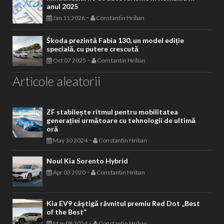
anul 2025
-
Jan 11 2026
Constantin Hriban
Škoda prezintă Fabia 130, un model ediție
specială, cu putere crescută
-
Oct 07 2025
Constantin Hriban
Articole aleatorii
ZF stabilește ritmul pentru mobilitatea
generației următoare cu tehnologii de ultimă
oră
-
May 30 2024
Constantin Hriban
Noul Kia Sorento Hybrid
-
Apr 03 2020
Constantin Hriban
Kia EV9 câștigă râvnitul premiu Red Dot „Best
of the Best”
-
May 08 2024
Constantin Hriban