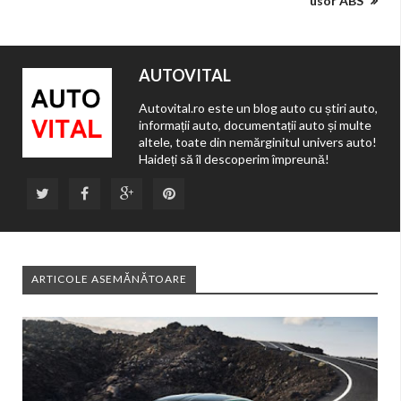
usor ABS
AUTOVITAL
Autovital.ro este un blog auto cu știri auto,
informații auto, documentații auto și multe
altele, toate din nemărginitul univers auto!
Haideți să îl descoperim împreună!
ARTICOLE ASEMĂNĂTOARE