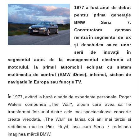
1977 a fost anul de debut
pentru prima genera
ț
ie
BMW Seria 7.
Constructorul german
reintra în segmentul de lux
ș
i deschidea calea unor
serii de inova
ț
ii în
segmentul auto: de la managementul electronic al
motorului, la primul automobil echipat cu sistem
multimedia de control (BMW iDrive), internet, sistem de
naviga
ț
ie în Europa sau func
ț
ie TV.
În 1977, având la bază o serie de experiențe personale, Roger
Waters compunea „The Wall“, album care avea să fie
transformat într-unul dintre cele mai spectaculoase concerte
create vreodată. „The Wall“ se lansa doi ani mai târziu și
redefinea muzica Pink Floyd, așa cum Seria 7 redefinea
imaginea mărcii BMW.