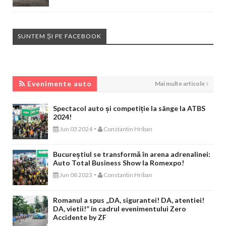
SUNTEM ȘI PE FACEBOOK
EVENIMENTE AUTO
Evenimente auto
Mai multe articole
Spectacol auto și competiție la sânge la ATBS
2024!
-
Jun 03 2024
Constantin Hriban
Bucureștiul se transformă în arena adrenalinei:
Auto Total Business Show la Romexpo!
-
Jun 08 2023
Constantin Hriban
Romanul a spus „DA, sigurantei! DA, atentiei!
DA, vietii!” in cadrul evenimentului Zero
Accidente by ZF