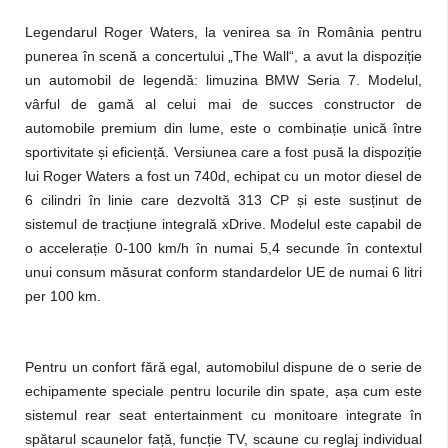
Legendarul Roger Waters, la venirea sa în România pentru
punerea în scenă a concertului „The Wall“, a avut la dispoziție
un automobil de legendă: limuzina BMW Seria 7. Modelul,
vârful de gamă al celui mai de succes constructor de
automobile premium din lume, este o combinație unică între
sportivitate și eficiență. Versiunea care a fost pusă la dispoziție
lui Roger Waters a fost un 740d, echipat cu un motor diesel de
6 cilindri în linie care dezvoltă 313 CP și este susținut de
sistemul de tracțiune integrală xDrive. Modelul este capabil de
o accelerație 0-100 km/h în numai 5,4 secunde în contextul
unui consum măsurat conform standardelor UE de numai 6 litri
per 100 km.
Pentru un confort fără egal, automobilul dispune de o serie de
echipamente speciale pentru locurile din spate, așa cum este
sistemul rear seat entertainment cu monitoare integrate în
spătarul scaunelor față, funcție TV, scaune cu reglaj individual