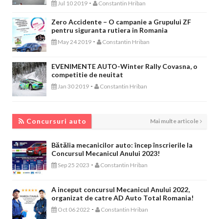
-
Jul 10 2019
Constantin Hriban
Zero Accidente – O campanie a Grupului ZF
pentru siguranta rutiera in Romania
-
May 24 2019
Constantin Hriban
EVENIMENTE AUTO-Winter Rally Covasna, o
competitie de neuitat
-
Jan 30 2019
Constantin Hriban
CONCURSURI AUTO
Concursuri auto
Mai multe articole
Bătălia mecanicilor auto: încep înscrierile la
Concursul Mecanicul Anului 2023!
-
Sep 25 2023
Constantin Hriban
A inceput concursul Mecanicul Anului 2022,
organizat de catre AD Auto Total Romania!
-
Oct 06 2022
Constantin Hriban