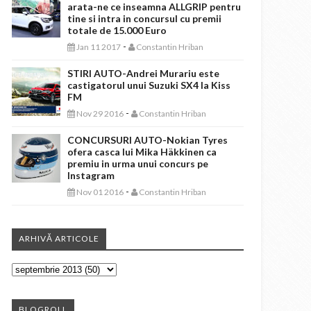
arata-ne ce inseamna ALLGRIP pentru
tine si intra in concursul cu premii
totale de 15.000 Euro
-
Jan 11 2017
Constantin Hriban
STIRI AUTO-Andrei Murariu este
castigatorul unui Suzuki SX4 la Kiss
FM
-
Nov 29 2016
Constantin Hriban
CONCURSURI AUTO-Nokian Tyres
ofera casca lui Mika Häkkinen ca
premiu in urma unui concurs pe
Instagram
-
Nov 01 2016
Constantin Hriban
ARHIVĂ ARTICOLE
BLOGROLL