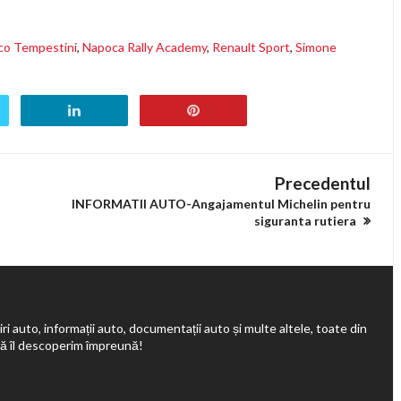
co Tempestini
,
Napoca Rally Academy
,
Renault Sport
,
Simone
Precedentul
INFORMATII AUTO-Angajamentul Michelin pentru
siguranta rutiera
ri auto, informații auto, documentații auto și multe altele, toate din
să îl descoperim împreună!