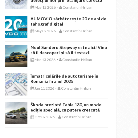
defecțiunilor prin etanșare corectă
-
May 12 2026
Constantin Hriban
AUMOVIO sărbătorește 20 de ani de
tahograf digital
-
May 02 2026
Constantin Hriban
Noul Sandero Stepway este aici! Vino
să îl descoperi și să îl testezi!
-
Mar 13 2026
Constantin Hriban
Înmatriculările de autoturisme în
Romania în anul 2025
-
Jan 11 2026
Constantin Hriban
Škoda prezintă Fabia 130, un model
ediție specială, cu putere crescută
-
Oct 07 2025
Constantin Hriban