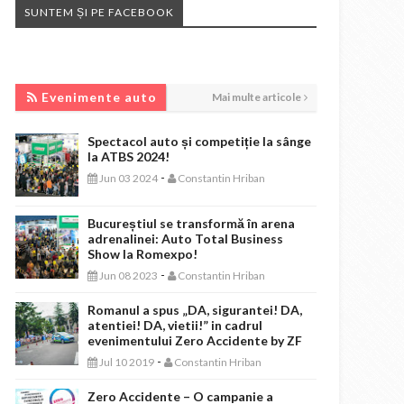
SUNTEM ȘI PE FACEBOOK
EVENIMENTE AUTO
Evenimente auto
Mai multe articole
Spectacol auto și competiție la sânge
la ATBS 2024!
-
Jun 03 2024
Constantin Hriban
Bucureștiul se transformă în arena
adrenalinei: Auto Total Business
Show la Romexpo!
-
Jun 08 2023
Constantin Hriban
Romanul a spus „DA, sigurantei! DA,
atentiei! DA, vietii!” in cadrul
evenimentului Zero Accidente by ZF
-
Jul 10 2019
Constantin Hriban
Zero Accidente – O campanie a