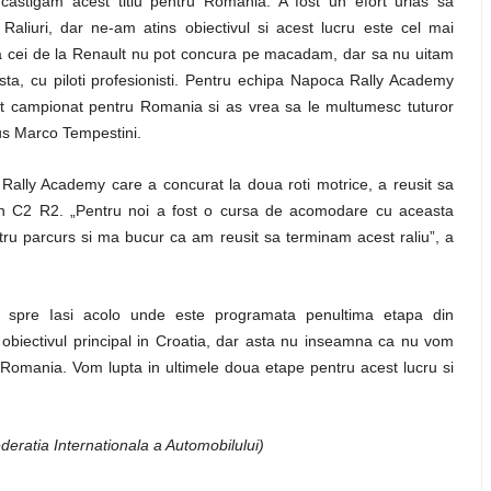
astigam acest titlu pentru Romania. A fost un efort urias sa
aliuri, dar ne-am atins obiectivul si acest lucru este cel mai
a cei de la Renault nu pot concura pe macadam, dar sa nu uitam
sta, cu piloti profesionisti. Pentru echipa Napoca Rally Academy
est campionat pentru Romania si a
s vrea sa le multumesc tuturor
spus Marco Tempestini.
 Rally Academy care a concurat la doua roti motrice, a reusit sa
oen C2 R2. „Pentru noi a fost o cursa de acomodare cu aceasta
tru parcurs si ma bucur ca am reusit sa terminam acest raliu”, a
 spre Iasi acolo unde este programata penultima etapa din
obiectivul principal in Croatia, dar asta nu inseamna ca nu vom
in Romania. Vom lupta in ultimele doua etape pentru acest lucru si
deratia Internationala a Automobilului)