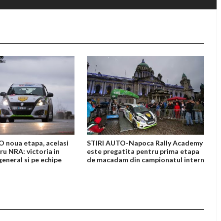
 noua etapa, acelasi
STIRI AUTO-Napoca Rally Academy
ru NRA: victoria in
este pregatita pentru prima etapa
eneral si pe echipe
de macadam din campionatul intern