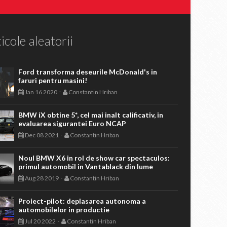
icole aleatorii
Ford transforma deseurile McDonald's in
faruri pentru masini!
-
Jan 16 2020
Constantin Hriban
BMW iX obtine 5*, cel mai inalt calificativ, in
evaluarea sigurantei Euro NCAP
-
Dec 08 2021
Constantin Hriban
Noul BMW X6 in rol de show car spectaculos:
primul automobil in Vantablack din lume
-
Aug 28 2019
Constantin Hriban
Proiect-pilot: deplasarea autonoma a
automobilelor in productie
-
Jul 20 2022
Constantin Hriban