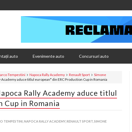
tații auto
Evenimente auto
Concursuri auto
arco Tempestini
Napoca Rally Academy
Renault Sport
Simone
ly Academy aduce titlul european* din ERC Production Cup in Romania
apoca Rally Academy aduce titlul
n Cup in Romania
 TEMPESTINI,
NAPOCA RALLY ACADEMY,
RENAULT SPORT,
SIMONE