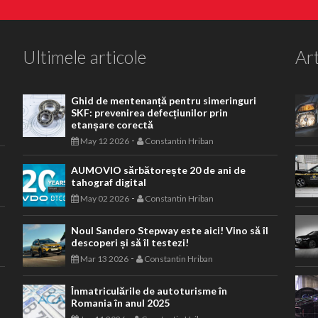
Ultimele articole
Art
Ghid de mentenanță pentru simeringuri
SKF: prevenirea defecțiunilor prin
etanșare corectă
-
May 12 2026
Constantin Hriban
AUMOVIO sărbătorește 20 de ani de
tahograf digital
-
May 02 2026
Constantin Hriban
Noul Sandero Stepway este aici! Vino să îl
descoperi și să îl testezi!
-
Mar 13 2026
Constantin Hriban
Înmatriculările de autoturisme în
Romania în anul 2025