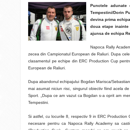
Punctele adunate 
Tempestini/Dorin P
devina prima echipa
doua etape inainte
ajunsa de echipa Re
Napoca Rally Academy 
zecea din Campionatul European de Raliuri. Dupa cele 
clasamentul pe echipe din ERC Production Cup pentru a
European de Raliuri.
Dupa abandonul echipajului Bogdan Marisca/Sebastian 
mai asumat niciun risc, singurul obiectiv fiind acela d
Sport. „Dupa ce am vazut ca Bogdan s-a oprit am mers l
Tempestini.
Si astfel, cu locurile 8, respectiv 9 in ERC Producti
necesare pentru ca Napoca Rally Academy sa castige