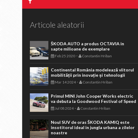
Articole aleatorii
ŠKODA AUTO a produs OCTAVIA in
sapte milioane de exemplare
-
Feb 25 2020
Constantin Hriban
Continental România modelează viitorul
mobilității prin inovație și tehnologii
-
Mar 14 2024
Constantin Hriban
Primul MINI John Cooper Works electric
va debuta la Goodwood Festival of Speed
-
Jul 08 2024
Constantin Hriban
Noul SUV de oras ŠKODA KAMIQ este
insotitorul ideal in jungla urbana a zilelor
noastre