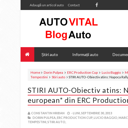
Adaugă un articol auto
Contact
Știri auto
Informații auto
Documen
Home
Dorin Pulpea
ERC Production Cup
Lucio Baggio
M
Tempestini
Stiri auto
STIRI AUTO-Obiectiv atins: Napoca Ral
STIRI AUTO-Obiectiv atins: N
european* din ERC Productio
CONSTANTIN HRIBAN
-
LUNI, SEPTEMBRIE 30, 2013
DORIN PULPEA,
ERC PRODUCTION CUP,
LUCIO BAGGIO,
MARCO
TEMPESTINI,
STIRI AUTO,