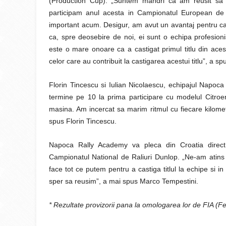
(Production Cup). „Suntem mandri ca am reusit sa c
participam anul acesta in Campionatul European de R
important acum. Desigur, am avut un avantaj pentru c
ca, spre deosebire de noi, ei sunt o echipa profesioni
este o mare onoare ca a castigat primul titlu din ac
celor care au contribuit la castigarea acestui titlu”, a 
Florin Tincescu si Iulian Nicolaescu, echipajul Napoca
termine pe 10 la prima participare cu modelul Citr
masina. Am incercat sa marim ritmul cu fiecare kilome
spus Florin Tincescu.
Napoca Rally Academy va pleca din Croatia direct
Campionatul National de Raliuri Dunlop. „Ne-am atins 
face tot ce putem pentru a castiga titlul la echipe si 
sper sa reusim”, a mai spus Marco Tempestini.
* Rezultate provizorii pana la omologarea lor de FIA (Fe