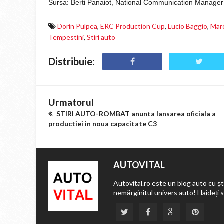
Sursa: Berti Panaiot, National Communication Manager
Dorin Pulpea
,
ERC Production Cup
,
Lucio Baggio
,
Mar
Tempestini
,
Stiri auto
Distribuie:
Urmatorul
STIRI AUTO-ROMBAT anunta lansarea oficiala a
productiei in noua capacitate C3
AUTOVITAL
Autovital.ro este un blog auto cu ști
nemărginitul univers auto! Haideți 