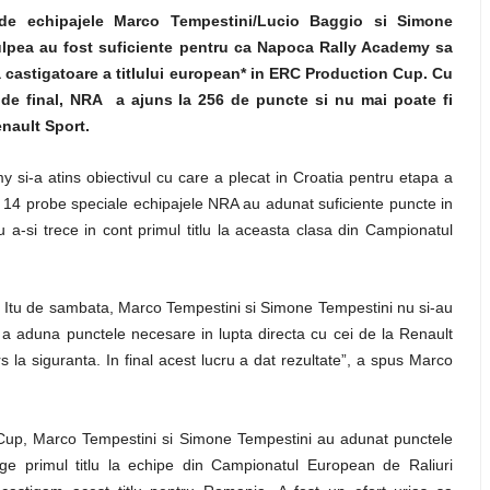
de echipajele Marco Tempestini/Lucio Baggio si Simone
ulpea au fost suficiente pentru ca Napoca Rally Academy sa
 castigatoare a titlului european* in ERC Production Cup. Cu
 de final, NRA a ajuns la 256 de puncte si nu mai poate fi
nault Sport.
si-a atins obiectivul cu care a plecat in Croatia pentru etapa a
14 probe speciale echipajele NRA au adunat suficiente puncte in
-si trece in cont primul titlu la aceasta clasa din Campionatul
Itu de sambata, Marco Tempestini si Simone Tempestini nu si-au
e a aduna punctele necesare in lupta directa cu cei de la Renault
a siguranta. In final acest lucru a dat rezultate”, a spus Marco
on Cup, Marco Tempestini si Simone Tempestini au adunat punctele
 primul titlu la echipe din Campionatul European de Raliuri