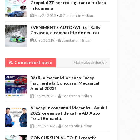
Grupului ZF pentru siguranta rutiera
in Romania
-
May 24 2019
Constantin Hriban
EVENIMENTE AUTO-Winter Rally
Covasna, o competitie de neuitat
-
Jan 30 2019
Constantin Hriban
CONCURSURI AUTO
Concursuri auto
Mai multe articole
Bătălia mecanicilor auto: încep
înscrierile la Concursul Mecanicul
Anului 2023!
-
Sep 25 2023
Constantin Hriban
A inceput concursul Mecanicul Anului
2022, organizat de catre AD Auto
Total Romania!
-
Oct 06 2022
Constantin Hriban
CONCURSURI AUTO-Fii creativ,