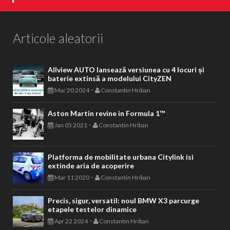
Articole aleatorii
Allview AUTO lansează versiunea cu 4 locuri și
baterie extinsă a modelului CityZEN
-
Mar 20 2024
Constantin Hriban
Aston Martin revine in Formula 1™
-
Jan 05 2021
Constantin Hriban
Platforma de mobilitate urbana Citylink isi
extinde aria de acoperire
-
Mar 11 2020
Constantin Hriban
Precis, sigur, versatil: noul BMW X3 parcurge
etapele testelor dinamice
-
Apr 22 2024
Constantin Hriban