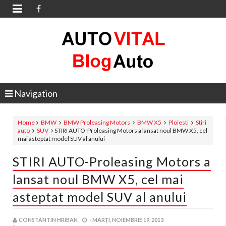

Navigation
Home
BMW
BMW Proleasing Motors
BMW X5
Ploiesti
Stiri
auto
SUV
STIRI AUTO-Proleasing Motors a lansat noul BMW X5, cel
mai asteptat model SUV al anului
STIRI AUTO-Proleasing Motors a
lansat noul BMW X5, cel mai
asteptat model SUV al anului
CONSTANTIN HRIBAN
-
MARȚI, NOIEMBRIE 19, 2013