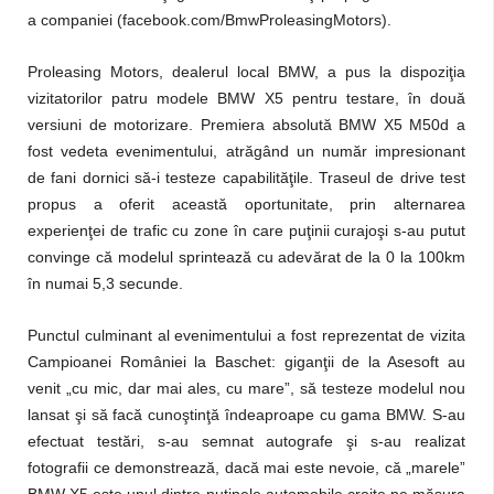
a companiei (facebook.com/BmwProleasingMotors).
Proleasing Motors, dealerul local BMW, a pus la dispoziţia
vizitatorilor patru modele BMW X5 pentru testare, în două
versiuni de motorizare. Premiera absolută BMW X5 M50d a
fost vedeta evenimentului, atrăgând un număr impresionant
de fani dornici să-i testeze capabilităţile. Traseul de drive test
propus a oferit această oportunitate, prin alternarea
experienţei de trafic cu zone în care puţinii curajoşi s-au putut
convinge că modelul sprintează cu adevărat de la 0 la 100km
în numai 5,3 secunde.
Punctul culminant al evenimentului a fost reprezentat de vizita
Campioanei României la Baschet: giganţii de la Asesoft au
venit „cu mic, dar mai ales, cu mare”, să testeze modelul nou
lansat şi să facă cunoştinţă îndeaproape cu gama BMW. S-au
efectuat testări, s-au semnat autografe şi s-au realizat
fotografii ce demonstrează, dacă mai este nevoie, că „marele”