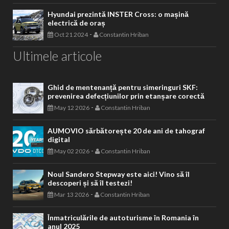
Hyundai prezintă INSTER Cross: o mașină
electrică de oraș
-
Oct 21 2024
Constantin Hriban
Ultimele articole
Ghid de mentenanță pentru simeringuri SKF:
prevenirea defecțiunilor prin etanșare corectă
-
May 12 2026
Constantin Hriban
AUMOVIO sărbătorește 20 de ani de tahograf
digital
-
May 02 2026
Constantin Hriban
Noul Sandero Stepway este aici! Vino să îl
descoperi și să îl testezi!
-
Mar 13 2026
Constantin Hriban
Înmatriculările de autoturisme în Romania în
anul 2025