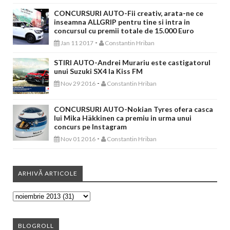
CONCURSURI AUTO-Fii creativ, arata-ne ce
inseamna ALLGRIP pentru tine si intra in
concursul cu premii totale de 15.000 Euro
-
Jan 11 2017
Constantin Hriban
STIRI AUTO-Andrei Murariu este castigatorul
unui Suzuki SX4 la Kiss FM
-
Nov 29 2016
Constantin Hriban
CONCURSURI AUTO-Nokian Tyres ofera casca
lui Mika Häkkinen ca premiu in urma unui
concurs pe Instagram
-
Nov 01 2016
Constantin Hriban
ARHIVĂ ARTICOLE
BLOGROLL