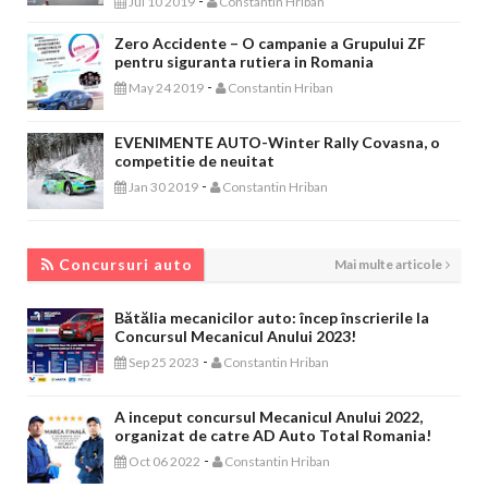
-
Jul 10 2019
Constantin Hriban
Zero Accidente – O campanie a Grupului ZF
pentru siguranta rutiera in Romania
-
May 24 2019
Constantin Hriban
EVENIMENTE AUTO-Winter Rally Covasna, o
competitie de neuitat
-
Jan 30 2019
Constantin Hriban
CONCURSURI AUTO
Concursuri auto
Mai multe articole
Bătălia mecanicilor auto: încep înscrierile la
Concursul Mecanicul Anului 2023!
-
Sep 25 2023
Constantin Hriban
A inceput concursul Mecanicul Anului 2022,
organizat de catre AD Auto Total Romania!
-
Oct 06 2022
Constantin Hriban