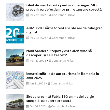
Ghid de mentenanță pentru simeringuri SKF:
prevenirea defecțiunilor prin etanșare corectă
-
May 12 2026
Constantin Hriban
AUMOVIO sărbătorește 20 de ani de tahograf
digital
-
May 02 2026
Constantin Hriban
Noul Sandero Stepway este aici! Vino să îl
descoperi și să îl testezi!
-
Mar 13 2026
Constantin Hriban
Înmatriculările de autoturisme în Romania în
anul 2025
-
Jan 11 2026
Constantin Hriban
Škoda prezintă Fabia 130, un model ediție
specială, cu putere crescută
-
Oct 07 2025
Constantin Hriban