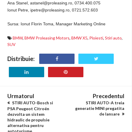
Ana Stanel, astanel@proleasing.ro, 0734.400.075
Ionut Petre, ipetre@proleasing.ro, 0721.572.603
Sursa:
Ionut Florin Toma,
Manager Marketing Online
BMW
,
BMW Proleasing Motors
,
BMW X5
,
Ploiesti
,
Stiri auto
,
SUV
Distribuie:
Urmatorul
Precedentul
STIRI AUTO-Bosch si
STIRI AUTO-A treia
generatie MINI pregatita
PSA Peugeot Citroën
de lansare
dezvolta un sistem
hidraulic de propulsie
alternativa pentru
autoturisme