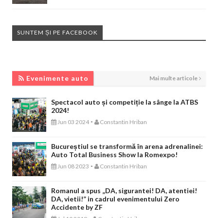
SUNTEM ȘI PE FACEBOOK
EVENIMENTE AUTO
Evenimente auto
Mai multe articole
Spectacol auto și competiție la sânge la ATBS
2024!
-
Jun 03 2024
Constantin Hriban
Bucureștiul se transformă în arena adrenalinei:
Auto Total Business Show la Romexpo!
-
Jun 08 2023
Constantin Hriban
Romanul a spus „DA, sigurantei! DA, atentiei!
DA, vietii!” in cadrul evenimentului Zero
Accidente by ZF