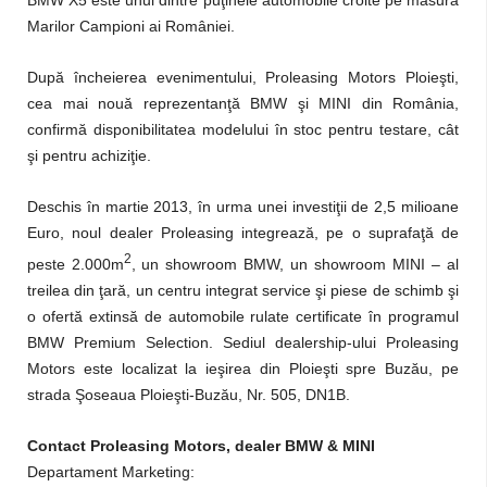
BMW X5 este unul dintre puţinele automobile croite pe măsura
Marilor Campioni ai României.
După încheierea evenimentului, Proleasing Motors Ploieşti,
cea mai nouă reprezentanţă BMW şi MINI din România,
confirmă disponibilitatea modelului în stoc pentru testare, cât
şi pentru achiziţie.
Deschis în martie 2013, în urma unei investiţii de 2,5 milioane
Euro, noul dealer Proleasing integrează, pe o suprafaţă de
2
peste 2.000m
,
un showroom BMW, un showroom MINI – al
treilea din ţară, un centru integrat service şi piese de schimb şi
o ofertă extinsă de automobile rulate certificate în programul
BMW Premium Selection.
Sediul dealership-ului Proleasing
Motors este localizat la ieşirea din Ploieşti spre Buzău, pe
strada Şoseaua Ploieşti-Buzău, Nr. 505, DN1B.
Contact Proleasing Motors, dealer BMW & MINI
Departament Marketing
: