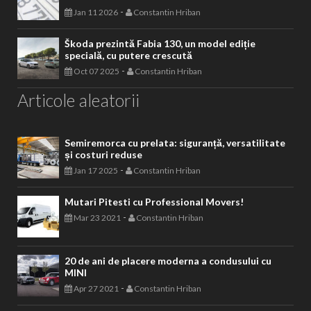
-
Jan 11 2026
Constantin Hriban
Škoda prezintă Fabia 130, un model ediție
specială, cu putere crescută
-
Oct 07 2025
Constantin Hriban
Articole aleatorii
Semiremorca cu prelata: siguranță, versatilitate
și costuri reduse
-
Jan 17 2025
Constantin Hriban
Mutari Pitesti cu Professional Movers!
-
Mar 23 2021
Constantin Hriban
20 de ani de placere moderna a condusului cu
MINI
-
Apr 27 2021
Constantin Hriban