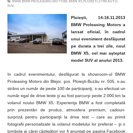
BMW,
BMW PROLEASING MOTORS,
BMW X5,
PLOIESTI,
STIRI AUTO,
SUV,
Ploieşti, 14-16.11.2013
BMW Proleasing Motors a
lansat oficial, în cadrul
unui eveniment desfăşurat
pe durata a trei zile, noul
BMW X5, cel mai aşteptat
model SUV al anului 2013.
In cadrul evenimentului, desfăşurat la showroom-ul BMW
Proleasing Motors din Blejoi, şos. Ploieşti-Buzău nr. 505, s-au
strâns un număr de peste 100 de participanţi, s-au efectuat un
număr egal de drive teste şi au fost parcurşi peste 2.000 km la
volanul noului BMW X5. Experienţa BMW a fost completată
prin prezentări de produs, atmosfera premium, cadouri-
surpriză pentru participanţii la drive test – care au primit
fotografii personalizate la volanul modelului lor preferat – şi o
tombola ai cărei câştigători vor fi anuntaţi pe pagina Facebook