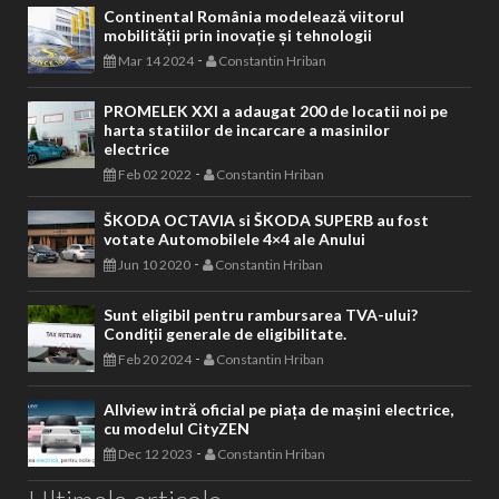
Continental România modelează viitorul
mobilității prin inovație și tehnologii
-
Mar 14 2024
Constantin Hriban
PROMELEK XXI a adaugat 200 de locatii noi pe
harta statiilor de incarcare a masinilor
electrice
-
Feb 02 2022
Constantin Hriban
ŠKODA OCTAVIA si ŠKODA SUPERB au fost
votate Automobilele 4×4 ale Anului
-
Jun 10 2020
Constantin Hriban
Sunt eligibil pentru rambursarea TVA-ului?
Condiții generale de eligibilitate.
-
Feb 20 2024
Constantin Hriban
Allview intră oficial pe piața de mașini electrice,
cu modelul CityZEN
-
Dec 12 2023
Constantin Hriban