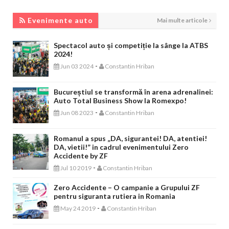
EVENIMENTE AUTO
Evenimente auto
Mai multe articole
Spectacol auto și competiție la sânge la ATBS
2024!
-
Jun 03 2024
Constantin Hriban
Bucureștiul se transformă în arena adrenalinei:
Auto Total Business Show la Romexpo!
-
Jun 08 2023
Constantin Hriban
Romanul a spus „DA, sigurantei! DA, atentiei!
DA, vietii!” in cadrul evenimentului Zero
Accidente by ZF
-
Jul 10 2019
Constantin Hriban
Zero Accidente – O campanie a Grupului ZF
pentru siguranta rutiera in Romania
-
May 24 2019
Constantin Hriban