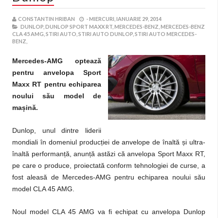
CONSTANTIN HRIBAN
-
MIERCURI, IANUARIE 29, 2014
DUNLOP,
DUNLOP SPORT MAXX RT,
MERCEDES-BENZ,
MERCEDES-BENZ
CLA 45 AMG,
STIRI AUTO,
STIRI AUTO DUNLOP,
STIRI AUTO MERCEDES-
BENZ,
Mercedes-AMG optează
pentru anvelopa Sport
Maxx RT pentru echiparea
noului său model de
ma
ș
ină.
Dunlop, unul dintre liderii
mondiali în domeniul produc
ț
iei de anvelope de înaltă
ș
i ultra-
înaltă performan
ț
ă, anun
ț
ă astăzi că anvelopa Sport Maxx RT,
pe care o produce, proiectată conform tehnologiei de curse, a
fost aleasă de Mercedes-AMG pentru echiparea noului său
model CLA 45 AMG.
Noul model CLA 45 AMG va fi echipat cu anvelopa Dunlop