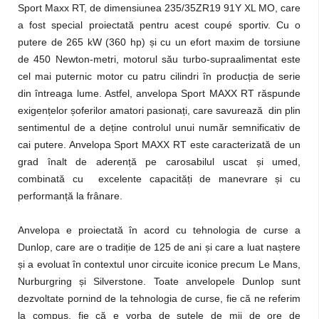
Sport Maxx RT, de dimensiunea 235/35ZR19 91Y XL MO, care
a fost special proiectată pentru acest coupé sportiv. Cu o
putere de 265 kW (360 hp)
ș
i cu un efort maxim de torsiune
de 450 Newton-metri, motorul său turbo-supraalimentat este
cel mai puternic motor cu patru cilindri în produc
ț
ia de serie
din întreaga lume. Astfel, anvelopa Sport MAXX RT răspunde
exigen
ț
elor
ș
oferilor amatori pasiona
ț
i, care savurează din plin
sentimentul de a de
ț
ine controlul unui număr semnificativ de
cai putere. Anvelopa Sport MAXX RT este caracterizată de un
grad înalt de aderen
ț
ă pe carosabilul uscat
ș
i umed,
combinată cu excelente capacită
ț
i de manevrare
ș
i cu
performan
ț
ă la frânare.
Anvelopa e proiectată în acord cu tehnologia de curse a
Dunlop, care are o tradi
ț
ie de 125 de ani
ș
i care a luat na
ș
tere
ș
i a evoluat în contextul unor circuite iconice precum Le Mans,
Nurburgring
ș
i Silverstone. Toate anvelopele Dunlop sunt
dezvoltate pornind de la tehnologia de curse, fie că ne referim
la compus, fie că e vorba de sutele de mii de ore de