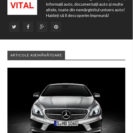
informații auto, documentații auto și multe
altele, toate din nemărginitul univers auto!
Haideți să îl descoperim împreună!
ARTICOLE ASEMĂNĂTOARE