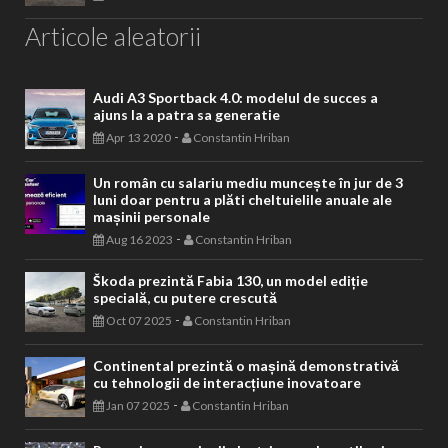
Articole aleatorii
Audi A3 Sportback 4.0: modelul de succes a
ajuns la a patra sa generatie
-
Apr 13 2020
Constantin Hriban
Un român cu salariu mediu muncește în jur de 3
luni doar pentru a plăti cheltuielile anuale ale
mașinii personale
-
Aug 16 2023
Constantin Hriban
Škoda prezintă Fabia 130, un model ediție
specială, cu putere crescută
-
Oct 07 2025
Constantin Hriban
Continental prezintă o mașină demonstrativă
cu tehnologii de interacțiune inovatoare
-
Jan 07 2025
Constantin Hriban