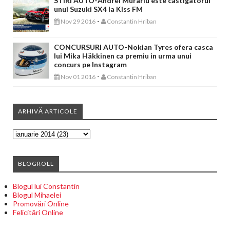
STIRI AUTO-Andrei Murariu este castigatorul
unui Suzuki SX4 la Kiss FM
-
Nov 29 2016
Constantin Hriban
CONCURSURI AUTO-Nokian Tyres ofera casca
lui Mika Häkkinen ca premiu in urma unui
concurs pe Instagram
-
Nov 01 2016
Constantin Hriban
ARHIVĂ ARTICOLE
BLOGROLL
Blogul lui Constantin
Blogul Mihaelei
Promovări Online
Felicitări Online