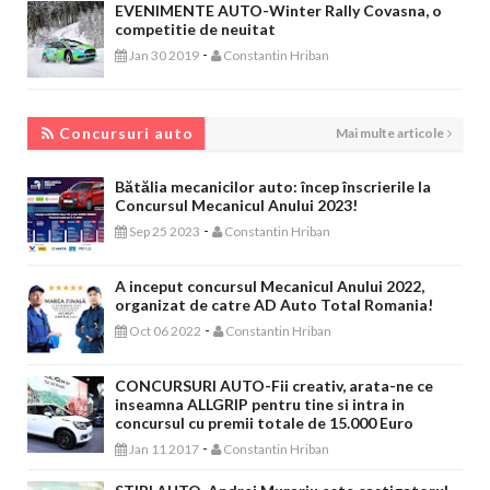
EVENIMENTE AUTO-Winter Rally Covasna, o
competitie de neuitat
-
Jan 30 2019
Constantin Hriban
CONCURSURI AUTO
Concursuri auto
Mai multe articole
Bătălia mecanicilor auto: încep înscrierile la
Concursul Mecanicul Anului 2023!
-
Sep 25 2023
Constantin Hriban
A inceput concursul Mecanicul Anului 2022,
organizat de catre AD Auto Total Romania!
-
Oct 06 2022
Constantin Hriban
CONCURSURI AUTO-Fii creativ, arata-ne ce
inseamna ALLGRIP pentru tine si intra in
concursul cu premii totale de 15.000 Euro
-
Jan 11 2017
Constantin Hriban