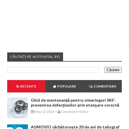
CĂUTAȚI PE AUTOVITAL.RO
RECENTE
POPULARE
COMENTARII
Ghid de mentenanță pentru simeringuri SKF:
prevenirea defecțiunilor prin etanșare corectă
-
May 12 2026
Constantin Hriban
AUMOVIO sărbătorește 20 de ani de tahograf