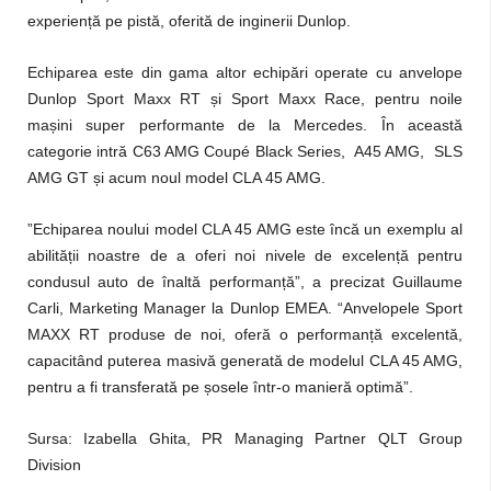
experien
ț
ă pe pistă, oferită de inginerii Dunlop.
Echiparea este din gama altor echipări operate cu anvelope
Dunlop Sport Maxx RT
ș
i Sport Maxx Race, pentru noile
ma
ș
ini super performante de la Mercedes. În această
categorie intră C63 AMG Coupé Black Series, A45 AMG, SLS
AMG GT
ș
i acum noul model CLA 45 AMG.
”Echiparea noului model CLA 45 AMG este încă un exemplu al
abilită
ț
ii noastre de a oferi noi nivele de excelen
ț
ă pentru
condusul auto de înaltă performan
ț
ă”, a precizat Guillaume
Carli, Marketing Manager la Dunlop EMEA. “Anvelopele Sport
MAXX RT produse de noi, oferă o performan
ț
ă excelentă,
capacitând puterea masivă generată de modelul CLA 45 AMG,
pentru a fi transferată pe
ș
osele într-o manieră optimă”.
Sursa: Izabella Ghita, PR Managing Partner QLT Group
Division