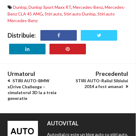
Dunlop
,
Dunlop Sport Maxx RT
,
Mercedes-Benz
,
Mercedes-
Benz CLA 45 AMG
,
Stiri auto
,
Stiri auto Dunlop
,
Stiri auto
Mercedes-Benz
Distribuie:
Urmatorul
Precedentul
STIRI AUTO-BMW
STIRI AUTO-Raliul Sibiului
2014 a fost amanat
xDrive Challenge –
simulatorul 3D la a treia
generatie
AUTOVITAL
Autovital.ro este un blog auto cu știri auto,