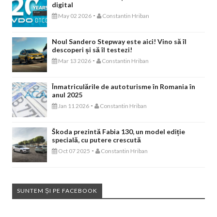
digital
-
May 02 2026
Constantin Hriban
Noul Sandero Stepway este aici! Vino să îl
descoperi și să îl testezi!
-
Mar 13 2026
Constantin Hriban
Înmatriculările de autoturisme în Romania în
anul 2025
-
Jan 11 2026
Constantin Hriban
Škoda prezintă Fabia 130, un model ediție
specială, cu putere crescută
-
Oct 07 2025
Constantin Hriban
SUNTEM ȘI PE FACEBOOK