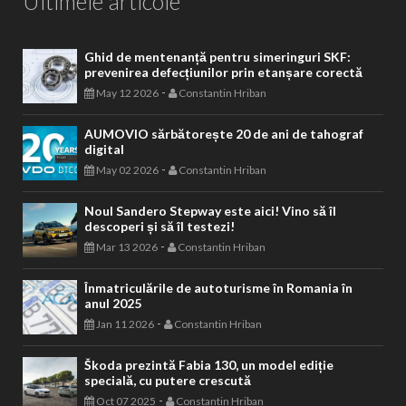
Ultimele articole
Ghid de mentenanță pentru simeringuri SKF:
prevenirea defecțiunilor prin etanșare corectă
-
May 12 2026
Constantin Hriban
AUMOVIO sărbătorește 20 de ani de tahograf
digital
-
May 02 2026
Constantin Hriban
Noul Sandero Stepway este aici! Vino să îl
descoperi și să îl testezi!
-
Mar 13 2026
Constantin Hriban
Înmatriculările de autoturisme în Romania în
anul 2025
-
Jan 11 2026
Constantin Hriban
Škoda prezintă Fabia 130, un model ediție
specială, cu putere crescută
-
Oct 07 2025
Constantin Hriban