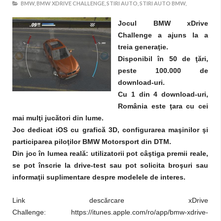
BMW,
BMW XDRIVE CHALLENGE,
STIRI AUTO,
STIRI AUTO BMW,
Jocul BMW xDrive
Challenge a ajuns la a
treia generaţie.
Disponibil în 50 de ţări,
peste 100.000 de
download-uri.
Cu 1 din 4 download-uri,
România este ţara cu cei
mai mulţi jucători din lume.
Joc dedicat iOS cu grafică 3D, configurarea maşinilor şi
participarea piloţilor BMW Motorsport din DTM.
Din joc în lumea reală: utilizatorii pot câştiga premii reale,
se pot înscrie la drive-test sau pot solicita broşuri sau
informaţii suplimentare despre modelele de interes.
Link descărcare xDrive
Challenge: https://itunes.apple.com/ro/app/bmw-xdrive-