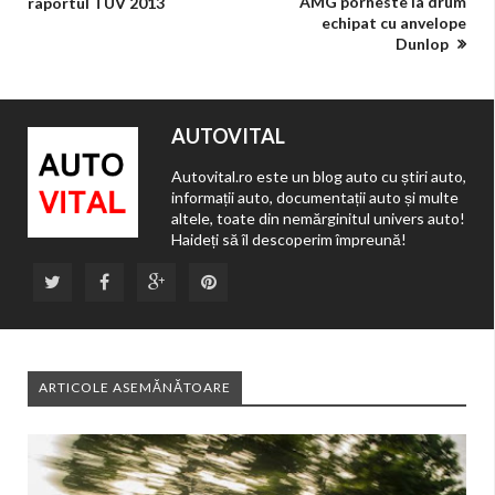
AMG porneste la drum
raportul TUV 2013
echipat cu anvelope
Dunlop
AUTOVITAL
Autovital.ro este un blog auto cu știri auto,
informații auto, documentații auto și multe
altele, toate din nemărginitul univers auto!
Haideți să îl descoperim împreună!
ARTICOLE ASEMĂNĂTOARE