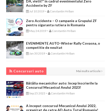
DA, vietii!” in cadrul evenimentului Zero
Accidente by ZF
-
Jul 10 2019
Constantin Hriban
Zero Accidente – O campanie a Grupului ZF
pentru siguranta rutiera in Romania
-
May 24 2019
Constantin Hriban
EVENIMENTE AUTO-Winter Rally Covasna, o
competitie de neuitat
-
Jan 30 2019
Constantin Hriban
CONCURSURI AUTO
Concursuri auto
Mai multe articole
Bătălia mecanicilor auto: încep înscrierile la
Concursul Mecanicul Anului 2023!
-
Sep 25 2023
Constantin Hriban
A inceput concursul Mecanicul Anului 2022,
organizat de catre AD Auto Total Romania!