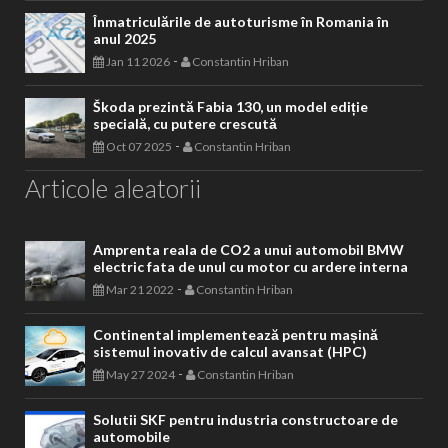
Înmatriculările de autoturisme în Romania în
anul 2025
-
Jan 11 2026
Constantin Hriban
Škoda prezintă Fabia 130, un model ediție
specială, cu putere crescută
-
Oct 07 2025
Constantin Hriban
Articole aleatorii
Amprenta reala de CO2 a unui automobil BMW
electric fata de unul cu motor cu ardere interna
-
Mar 21 2022
Constantin Hriban
Continental implementează pentru mașină
sistemul inovativ de calcul avansat (HPC)
-
May 27 2024
Constantin Hriban
Solutii SKF pentru industria constructoare de
automobile