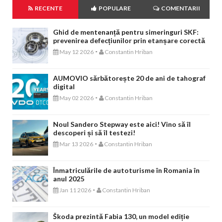
RECENTE
POPULARE
COMENTARII
Ghid de mentenanță pentru simeringuri SKF:
prevenirea defecțiunilor prin etanșare corectă
-
May 12 2026
Constantin Hriban
AUMOVIO sărbătorește 20 de ani de tahograf
digital
-
May 02 2026
Constantin Hriban
Noul Sandero Stepway este aici! Vino să îl
descoperi și să îl testezi!
-
Mar 13 2026
Constantin Hriban
Înmatriculările de autoturisme în Romania în
anul 2025
-
Jan 11 2026
Constantin Hriban
Škoda prezintă Fabia 130, un model ediție