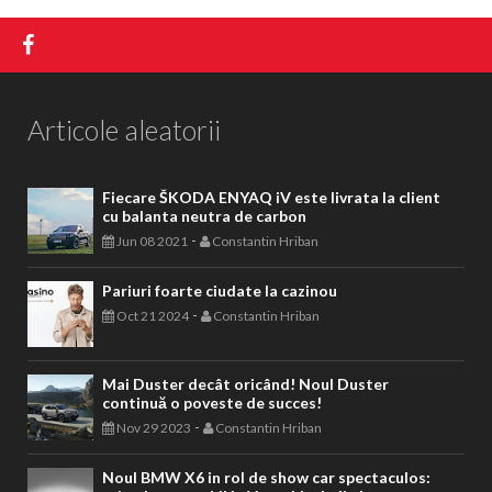
Articole aleatorii
Fiecare ŠKODA ENYAQ iV este livrata la client
cu balanta neutra de carbon
-
Jun 08 2021
Constantin Hriban
Pariuri foarte ciudate la cazinou
-
Oct 21 2024
Constantin Hriban
Mai Duster decât oricând! Noul Duster
continuă o poveste de succes!
-
Nov 29 2023
Constantin Hriban
Noul BMW X6 in rol de show car spectaculos: