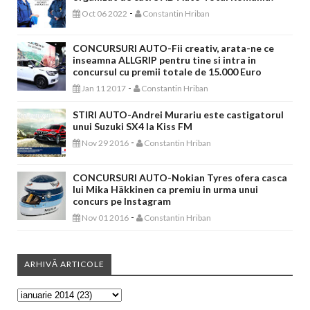
-
Oct 06 2022
Constantin Hriban
CONCURSURI AUTO-Fii creativ, arata-ne ce
inseamna ALLGRIP pentru tine si intra in
concursul cu premii totale de 15.000 Euro
-
Jan 11 2017
Constantin Hriban
STIRI AUTO-Andrei Murariu este castigatorul
unui Suzuki SX4 la Kiss FM
-
Nov 29 2016
Constantin Hriban
CONCURSURI AUTO-Nokian Tyres ofera casca
lui Mika Häkkinen ca premiu in urma unui
concurs pe Instagram
-
Nov 01 2016
Constantin Hriban
ARHIVĂ ARTICOLE