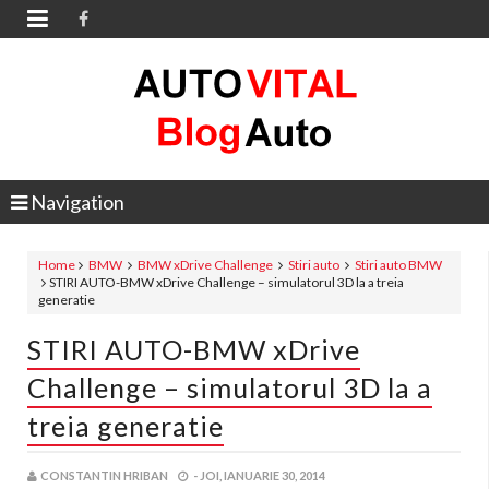

Navigation
Home
BMW
BMW xDrive Challenge
Stiri auto
Stiri auto BMW
STIRI AUTO-BMW xDrive Challenge – simulatorul 3D la a treia
generatie
STIRI AUTO-BMW xDrive
Challenge – simulatorul 3D la a
treia generatie
CONSTANTIN HRIBAN
-
JOI, IANUARIE 30, 2014