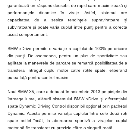
garantează un răspuns deosebit de rapid care maximizează şi
performanţele dinamice în viraje. Astfel, sistemul are
capacitatea de a sesiza tendinţele supraviratoare şi
subviratoare şi poate varia cuplul între punţi pentru a corecta
acest comportament.
BMW xDrive permite o variaţie a cuplului de 100% pe oricare
din punţi. De asemenea, pentru un plus de sportivitate sau
agilitate la manevrele de parcare se remarcă posibilitatea de a
transfera întregul cuplu motor către roţile spate, eliberând
putea faţă pentru control maxim.
Noul BMW X5, care a debutat în noiembrie 2013 pe pieţele din
întreaga lume, alătură sistemului BMW xDrive şi diferenţialul
spate Dynamic Driving Control disponibil opţional prin pachetul
Dynamic. Acesta permite variaţia cuplului între cele două roţi
spate astfel încât, la abordarea sportivă a virajelor, cuplul
motor să fie transferat cu precizie către o singură roată.