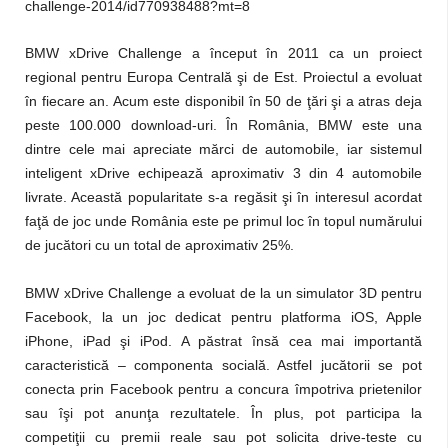
challenge-2014/id770938488?mt=8
BMW xDrive Challenge a început în 2011 ca un proiect
regional pentru Europa Centrală şi de Est. Proiectul a evoluat
în fiecare an. Acum este disponibil în 50 de ţări şi a atras deja
peste 100.000 download-uri. În România, BMW este una
dintre cele mai apreciate mărci de automobile, iar sistemul
inteligent xDrive echipează aproximativ 3 din 4 automobile
livrate. Această popularitate s-a regăsit şi în interesul acordat
faţă de joc unde România este pe primul loc în topul numărului
de jucători cu un total de aproximativ 25%.
BMW xDrive Challenge a evoluat de la un simulator 3D pentru
Facebook, la un joc dedicat pentru platforma iOS, Apple
iPhone, iPad şi iPod. A păstrat însă cea mai importantă
caracteristică – componenta socială. Astfel jucătorii se pot
conecta prin Facebook pentru a concura împotriva prietenilor
sau îşi pot anunţa rezultatele. În plus, pot participa la
competiţii cu premii reale sau pot solicita drive-teste cu