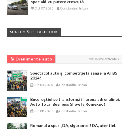
specială, cu putere crescută
-
Oct 07 2025
Constantin Hriban
SUNTEM ȘI PE FACEBOOK
EVENIMENTE AUTO
Evenimente auto
Mai multe articole
Spectacol auto și competiție la sânge la ATBS
2024!
-
Jun 03 2024
Constantin Hriban
Bucureștiul se transformă în arena adrenalinei:
Auto Total Business Show la Romexpo!
-
Jun 08 2023
Constantin Hriban
Romanul a spus „DA, sigurantei! DA, atentiei!