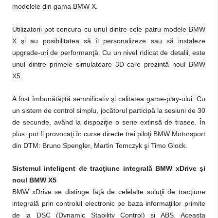
modelele din gama BMW X.
Utilizatorii pot concura cu unul dintre cele patru modele BMW
X şi au posibilitatea să îl personalizeze sau să instaleze
upgrade-uri de performanţă. Cu un nivel ridicat de detalii, este
unul dintre primele simulatoare 3D care prezintă noul BMW
X5.
A fost îmbunătăţită semnificativ şi calitatea game-play-ului. Cu
un sistem de control simplu, jocătorul participă la sesiuni de 30
de secunde, având la dispoziţie o serie extinsă de trasee. În
plus, pot fi provocaţi în curse directe trei piloţi BMW Motorsport
din DTM: Bruno Spengler, Martin Tomczyk şi Timo Glock.
Sistemul inteligent de tracţiune integrală BMW xDrive şi
noul BMW X5
BMW xDrive se distinge faţă de celelalte soluţii de tracţiune
integrală prin controlul electronic pe baza informaţiilor primite
de la DSC (Dynamic Stability Control) şi ABS. Aceasta