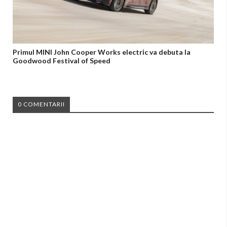
Primul MINI John Cooper Works electric va debuta la
Goodwood Festival of Speed
0 COMENTARII