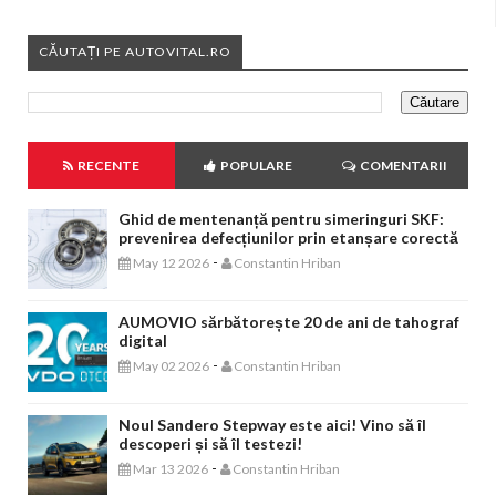
CĂUTAȚI PE AUTOVITAL.RO
RECENTE
POPULARE
COMENTARII
Ghid de mentenanță pentru simeringuri SKF:
prevenirea defecțiunilor prin etanșare corectă
-
May 12 2026
Constantin Hriban
AUMOVIO sărbătorește 20 de ani de tahograf
digital
-
May 02 2026
Constantin Hriban
Noul Sandero Stepway este aici! Vino să îl
descoperi și să îl testezi!
-
Mar 13 2026
Constantin Hriban