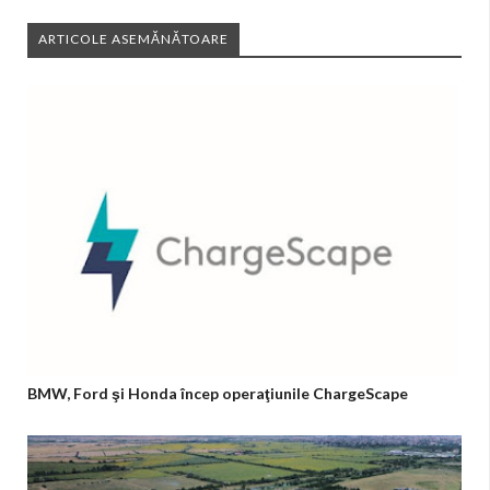
ARTICOLE ASEMĂNĂTOARE
BMW, Ford şi Honda încep operaţiunile ChargeScape