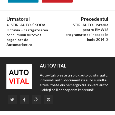
Urmatorul
Precedentul
STIRI AUTO-ŠKODA
STIRI AUTO-Livrarile
pentru BMW i8
Octavia – castigatoarea
programate sa inceapa in
concursului Autovot
iunie 2014
organizat de
Automarket.ro
AUTOVITAL
Autovital.ro este un blog auto cu știri auto,
informații auto, documentații auto și multe
altele, toate din nemărginitul univers auto!
Haideți să îl descoperim împreună!