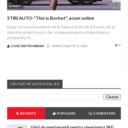
BORBET
STIRI AUTO-"This is Borbet", acum online
Dupa succesul premierei de la Salonul Auto de la Essen, de la
sfarsitul anului trecut, dar si dupa prezenta stralucitoare a
produselor B...
0
CONSTANTIN HRIBAN
-
MARȚI, MARTIE 11, 2014
CĂUTAȚI PE AUTOVITAL.RO
RECENTE
POPULARE
COMENTARII
Ghid de mentenanță pentru simeringuri SKF: