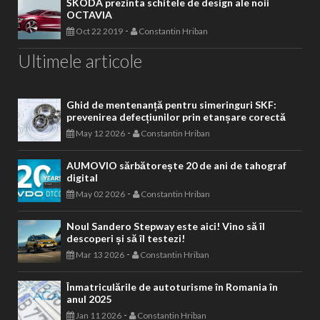
ŠKODA prezinta schitele de design ale noii
OCTAVIA
-
Oct 22 2019
Constantin Hriban
Ultimele articole
Ghid de mentenanță pentru simeringuri SKF:
prevenirea defecțiunilor prin etanșare corectă
-
May 12 2026
Constantin Hriban
AUMOVIO sărbătorește 20 de ani de tahograf
digital
-
May 02 2026
Constantin Hriban
Noul Sandero Stepway este aici! Vino să îl
descoperi și să îl testezi!
-
Mar 13 2026
Constantin Hriban
Înmatriculările de autoturisme în Romania în
anul 2025
-
Jan 11 2026
Constantin Hriban