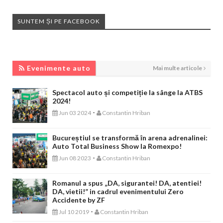
SUNTEM ȘI PE FACEBOOK
EVENIMENTE AUTO
Evenimente auto
Mai multe articole
Spectacol auto și competiție la sânge la ATBS
2024!
-
Jun 03 2024
Constantin Hriban
Bucureștiul se transformă în arena adrenalinei:
Auto Total Business Show la Romexpo!
-
Jun 08 2023
Constantin Hriban
Romanul a spus „DA, sigurantei! DA, atentiei!
DA, vietii!” in cadrul evenimentului Zero
Accidente by ZF
-
Jul 10 2019
Constantin Hriban