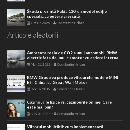
Škoda prezintă Fabia 130, un model ediție
specială, cu putere crescută
-
Oct 07 2025
Constantin Hriban
Articole aleatorii
Amprenta reala de CO2 a unui automobil BMW
electric fata de unul cu motor cu ardere interna
-
Mar 21 2022
Constantin Hriban
BMW Group va produce viitoarele modele MINI
E in China, cu Great Wall Motor
-
Dec 02 2019
Constantin Hriban
Cazinourile fizice vs. cazinourile online: Care
este mai bun?
-
Nov 01 2024
Constantin Hriban
Viitorul mobilității: cum implementează