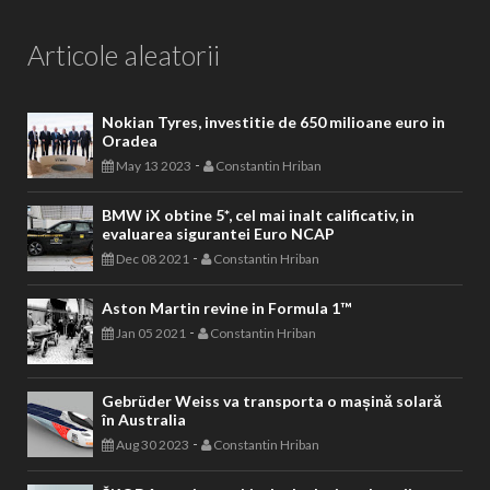
Articole aleatorii
Nokian Tyres, investitie de 650 milioane euro in
Oradea
-
May 13 2023
Constantin Hriban
BMW iX obtine 5*, cel mai inalt calificativ, in
evaluarea sigurantei Euro NCAP
-
Dec 08 2021
Constantin Hriban
Aston Martin revine in Formula 1™
-
Jan 05 2021
Constantin Hriban
Gebrüder Weiss va transporta o mașină solară
în Australia
-
Aug 30 2023
Constantin Hriban