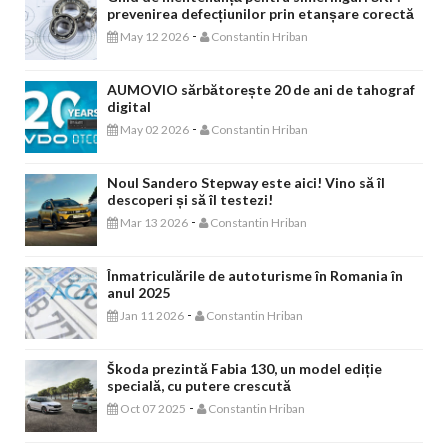
prevenirea defecțiunilor prin etanșare corectă
-
May 12 2026
Constantin Hriban
AUMOVIO sărbătorește 20 de ani de tahograf
digital
-
May 02 2026
Constantin Hriban
Noul Sandero Stepway este aici! Vino să îl
descoperi și să îl testezi!
-
Mar 13 2026
Constantin Hriban
Înmatriculările de autoturisme în Romania în
anul 2025
-
Jan 11 2026
Constantin Hriban
Škoda prezintă Fabia 130, un model ediție
specială, cu putere crescută
-
Oct 07 2025
Constantin Hriban