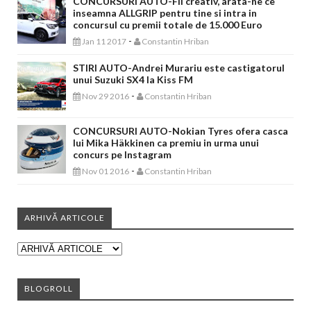
CONCURSURI AUTO-Fii creativ, arata-ne ce
inseamna ALLGRIP pentru tine si intra in
concursul cu premii totale de 15.000 Euro
-
Jan 11 2017
Constantin Hriban
STIRI AUTO-Andrei Murariu este castigatorul
unui Suzuki SX4 la Kiss FM
-
Nov 29 2016
Constantin Hriban
CONCURSURI AUTO-Nokian Tyres ofera casca
lui Mika Häkkinen ca premiu in urma unui
concurs pe Instagram
-
Nov 01 2016
Constantin Hriban
ARHIVĂ ARTICOLE
BLOGROLL