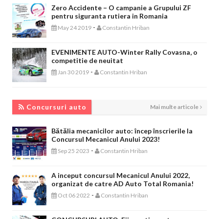
Zero Accidente – O campanie a Grupului ZF
pentru siguranta rutiera in Romania
-
May 24 2019
Constantin Hriban
EVENIMENTE AUTO-Winter Rally Covasna, o
competitie de neuitat
-
Jan 30 2019
Constantin Hriban
CONCURSURI AUTO
Concursuri auto
Mai multe articole
Bătălia mecanicilor auto: încep înscrierile la
Concursul Mecanicul Anului 2023!
-
Sep 25 2023
Constantin Hriban
A inceput concursul Mecanicul Anului 2022,
organizat de catre AD Auto Total Romania!
-
Oct 06 2022
Constantin Hriban