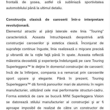
frontală de şosea, astfel că subliniază sportivitatea
automobilului până la ultimul detaliu.
Construcţia clasică de caroserii într-o interpretare
revoluţionară.
Elementul atractiv al părţii laterale este linia "Touring"
caracteristică. Aceasta întruchipează deopotrivă artă
construcţiei caroseriilor şi estetica clasică. Înconjurat de
suprafeţe continue înguste, linia realizează o mişcare precisă
şi vibrantă de la roţile faţă până în spate. Aceasta reflectă
măiestria deosebită şi experienţa îndelungată pe care Touring
Superleggera™ le deţine în domeniul construcţiei de caroserii:
încă de la înfiinţare, compania s-a remarcat prin caroseriile
sport uşoare şi elegante. Până în prezent, Touring
Superleggera™ dă formă panourilor mari de aluminiu în regim
manufacturier, utilizând cele mai performante structuri-cadru.
Forma estetică de care se bucură MINI Superleggera Vision
se datorează stilului manufacturier al construcţiei şi ar fi
aproape imposibil de realizat de către un constructor de