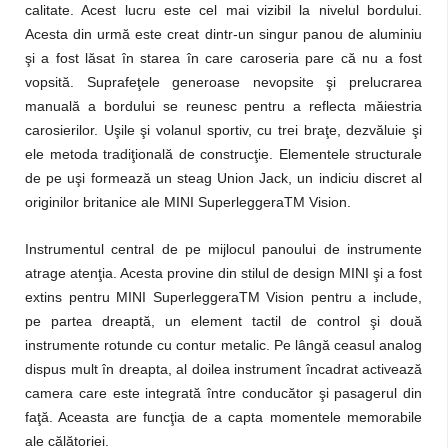
calitate. Acest lucru este cel mai vizibil la nivelul bordului.
Acesta din urmă este creat dintr-un singur panou de aluminiu
şi a fost lăsat în starea în care caroseria pare că nu a fost
vopsită. Suprafeţele generoase nevopsite şi prelucrarea
manuală a bordului se reunesc pentru a reflecta măiestria
carosierilor. Uşile şi volanul sportiv, cu trei braţe, dezvăluie şi
ele metoda tradiţională de construcţie. Elementele structurale
de pe uşi formează un steag Union Jack, un indiciu discret al
originilor britanice ale MINI SuperleggeraTM Vision.
Instrumentul central de pe mijlocul panoului de instrumente
atrage atenţia. Acesta provine din stilul de design MINI şi a fost
extins pentru MINI SuperleggeraTM Vision pentru a include,
pe partea dreaptă, un element tactil de control şi două
instrumente rotunde cu contur metalic. Pe lângă ceasul analog
dispus mult în dreapta, al doilea instrument încadrat activează
camera care este integrată între conducător şi pasagerul din
faţă. Aceasta are funcţia de a capta momentele memorabile
ale călătoriei.