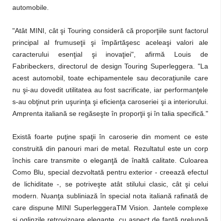
automobile.
"Atât MINI, cât şi Touring consideră că proporţiile sunt factorul
principal al frumuseţii şi împărtăşesc aceleaşi valori ale
caracterului esenţial şi inovaţiei", afirmă Louis de
Fabribeckers, directorul de design Touring Superleggera. "La
acest automobil, toate echipamentele sau decoraţiunile care
nu şi-au dovedit utilitatea au fost sacrificate, iar performanţele
s-au obţinut prin uşurinţa şi eficienţa caroseriei şi a interiorului.
Amprenta italiană se regăseşte în proporţii şi în talia specifică."
Există foarte puţine spaţii în caroserie din moment ce este
construită din panouri mari de metal. Rezultatul este un corp
închis care transmite o eleganţă de înaltă calitate. Culoarea
Como Blu, special dezvoltată pentru exterior - creează efectul
de lichiditate -, se potriveşte atât stilului clasic, cât şi celui
modern. Nuanţa subliniază în special nota italiană rafinată de
care dispune MINI SuperleggeraTM Vision. Jantele complexe
şi oglinzile retrovizoare elegante, cu aspect de fantă prelungă