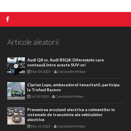
Articole aleatorii
Audi Q8 vs. Audi RSQ8: Diferențele care
contează între aceste SUV-uri
-
Mar 04 2025
Constantin Hriban
Ciprian Lupu, ambasadorul tenacitatii, participa
la Trofeul Rasnov
-
Jul 30 2020
Constantin Hriban
Prevenirea eroziunii electrice a rulmentilor in
sistemele de transmisie ale vehiculelor
electrice
-
Dec 15 2022
Constantin Hriban