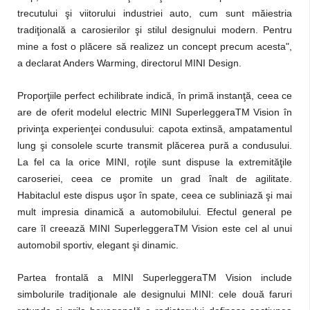
trecutului şi viitorului industriei auto, cum sunt măiestria
tradiţională a carosierilor şi stilul designului modern. Pentru
mine a fost o plăcere să realizez un concept precum acesta",
a declarat Anders Warming, directorul MINI Design.
Proporţiile perfect echilibrate indică, în primă instanţă, ceea ce
are de oferit modelul electric MINI SuperleggeraTM Vision în
privinţa experienţei condusului: capota extinsă, ampatamentul
lung şi consolele scurte transmit plăcerea pură a condusului.
La fel ca la orice MINI, roţile sunt dispuse la extremităţile
caroseriei, ceea ce promite un grad înalt de agilitate.
Habitaclul este dispus uşor în spate, ceea ce subliniază şi mai
mult impresia dinamică a automobilului. Efectul general pe
care îl creează MINI SuperleggeraTM Vision este cel al unui
automobil sportiv, elegant şi dinamic.
Partea frontală a MINI SuperleggeraTM Vision include
simbolurile tradiţionale ale designului MINI: cele două faruri