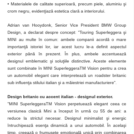
• Materialele de calitate superioară, precum piele, aluminiu şi
crom negru, evidenţiază estetica clară a interiorului.
Adrian van Hooydonk, Senior Vice President BMW Group
Design, a declarat despre concept: "Touring Superleggera şi
MINI au multe în comun: ambele companii acordă o mare
importanţă istoriei lor, iar acest lucru le-a definit aspectul
exterior până în prezent. În plus, ambele accentuează
designul emblematic şi soluţiile distinctive. Aceste elemente
sunt combinate în MINI SuperleggeraTM Vision pentru a crea
un automobil elegant care interpretează un roadster britanic
sub influenţa stilului italian şi a măiestriei manufacturiere".
Design britanic cu accent italian - designul exterior.
"MINI SuperleggeraTM Vision perpetuează elegant ceea ce
versiunea clasică Mini a început în urmă cu 55 de ani: a
reduce la strictul necesar. Designul minimalist şi energic
întruchipează esenţa dinamică a unui automobil. În acelaşi
timp, creează o frumuseţe emoţională unică prin combinarea