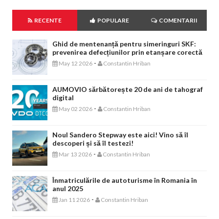
RECENTE
POPULARE
COMENTARII
Ghid de mentenanță pentru simeringuri SKF:
prevenirea defecțiunilor prin etanșare corectă
-
May 12 2026
Constantin Hriban
AUMOVIO sărbătorește 20 de ani de tahograf
digital
-
May 02 2026
Constantin Hriban
Noul Sandero Stepway este aici! Vino să îl
descoperi și să îl testezi!
-
Mar 13 2026
Constantin Hriban
Înmatriculările de autoturisme în Romania în
anul 2025
-
Jan 11 2026
Constantin Hriban