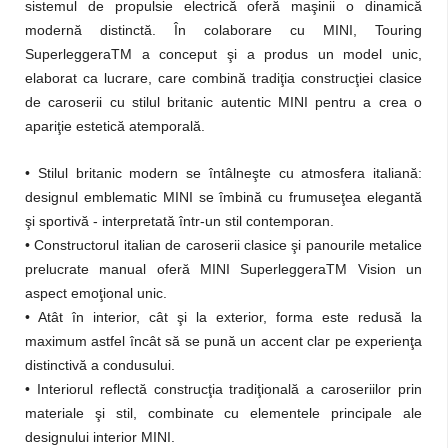
sistemul de propulsie electrică oferă maşinii o dinamică
modernă distinctă. În colaborare cu MINI, Touring
SuperleggeraTM a conceput şi a produs un model unic,
elaborat ca lucrare, care combină tradiţia construcţiei clasice
de caroserii cu stilul britanic autentic MINI pentru a crea o
apariţie estetică atemporală.
• Stilul britanic modern se întâlneşte cu atmosfera italiană:
designul emblematic MINI se îmbină cu frumuseţea elegantă
şi sportivă - interpretată într-un stil contemporan.
• Constructorul italian de caroserii clasice şi panourile metalice
prelucrate manual oferă MINI SuperleggeraTM Vision un
aspect emoţional unic.
• Atât în interior, cât şi la exterior, forma este redusă la
maximum astfel încât să se pună un accent clar pe experienţa
distinctivă a condusului.
• Interiorul reflectă construcţia tradiţională a caroseriilor prin
materiale şi stil, combinate cu elementele principale ale
designului interior MINI.