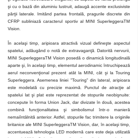
şi cu o bază din aluminiu lustruit, adaugă accente exclusiviste
părţii laterale. Imitând partea frontală, pragurile discrete din
CFRP subliniază caracterul sportiv al MINI SuperleggeraTM
Vision.
În acelaşi timp, aripioara atractivă vizual defineşte aspectul
spatelui, adăugând o notă de extravaganţă. Datorită nervurii,
MINI SuperleggeraTM Vision posedă o dinamică longitudinală
aparte şi, în acelaşi timp, elementul aerodinamic întruchipează
aerul neconvenţional prezent atât la MINI, cât şi la Touring
Superleggera. Asemenea liniei "Touring" din lateral, aripioara
este modelată cu precizie maximă. Punctul de atracţie al
spatelui lat şi plat este reprezentat de stopurile neobişnuite:
concepute în forma Union Jack, dar divizate în două, acestea
combină funcţionalitatea şi simbolismul într-o manieră
nemaiîntâlnită anterior. Astfel, stopurile fac trimitere la originile
britanice ale MINI SuperleggeraTM Vision, dar, în acelaşi timp,
accentuează tehnologia LED modernă care este deja utilizată