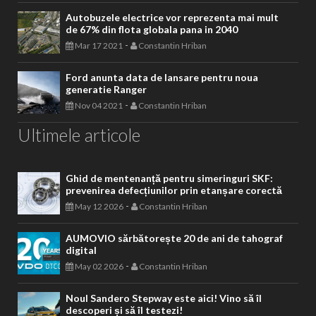
Autobuzele electrice vor reprezenta mai mult
de 67% din flota globala pana in 2040
-
Mar 17 2021
Constantin Hriban
Ford anunta data de lansare pentru noua
generatie Ranger
-
Nov 04 2021
Constantin Hriban
Ultimele articole
Ghid de mentenanță pentru simeringuri SKF:
prevenirea defecțiunilor prin etanșare corectă
-
May 12 2026
Constantin Hriban
AUMOVIO sărbătorește 20 de ani de tahograf
digital
-
May 02 2026
Constantin Hriban
Noul Sandero Stepway este aici! Vino să îl
descoperi și să îl testezi!