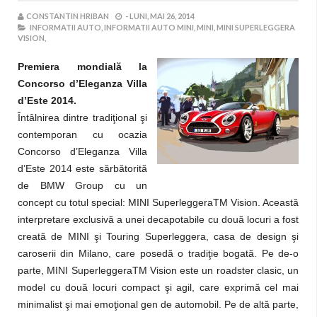
CONSTANTIN HRIBAN
-
LUNI, MAI 26, 2014
INFORMATII AUTO,
INFORMATII AUTO MINI,
MINI,
MINI SUPERLEGGERA
VISION,
Premiera mondială la
Concorso d’Eleganza Villa
d’Este 2014.
Întâlnirea dintre tradiţional şi
contemporan cu ocazia
Concorso d’Eleganza Villa
d’Este 2014 este sărbătorită
de BMW Group cu un
concept cu totul special: MINI SuperleggeraTM Vision. Această
interpretare exclusivă a unei decapotabile cu două locuri a fost
creată de MINI şi Touring Superleggera, casa de design şi
caroserii din Milano, care posedă o tradiţie bogată. Pe de-o
parte, MINI SuperleggeraTM Vision este un roadster clasic, un
model cu două locuri compact şi agil, care exprimă cel mai
minimalist şi mai emoţional gen de automobil. Pe de altă parte,