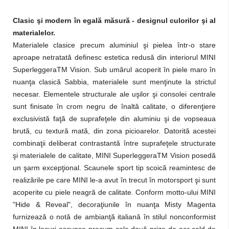
Clasic şi modern în egală măsură - designul culorilor şi al
materialelor.
Materialele clasice precum aluminiul şi pielea într-o stare
aproape netratată definesc estetica redusă din interiorul MINI
SuperleggeraTM Vision. Sub umărul acoperit în piele maro în
nuanţa clasică Sabbia, materialele sunt menţinute la strictul
necesar. Elementele structurale ale uşilor şi consolei centrale
sunt finisate în crom negru de înaltă calitate, o diferenţiere
exclusivistă faţă de suprafeţele din aluminiu şi de vopseaua
brută, cu textură mată, din zona picioarelor. Datorită acestei
combinaţii deliberat contrastantă între suprafeţele structurate
şi materialele de calitate, MINI SuperleggeraTM Vision posedă
un şarm excepţional. Scaunele sport tip scoică reamintesc de
realizările pe care MINI le-a avut în trecut în motorsport şi sunt
acoperite cu piele neagră de calitate. Conform motto-ului MINI
"Hide & Reveal", decoraţiunile în nuanţa Misty Magenta
furnizează o notă de ambianţă italiană în stilul nonconformist