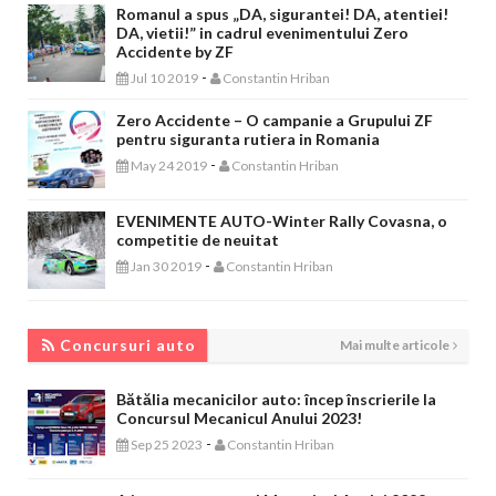
Romanul a spus „DA, sigurantei! DA, atentiei!
DA, vietii!” in cadrul evenimentului Zero
Accidente by ZF
-
Jul 10 2019
Constantin Hriban
Zero Accidente – O campanie a Grupului ZF
pentru siguranta rutiera in Romania
-
May 24 2019
Constantin Hriban
EVENIMENTE AUTO-Winter Rally Covasna, o
competitie de neuitat
-
Jan 30 2019
Constantin Hriban
CONCURSURI AUTO
Concursuri auto
Mai multe articole
Bătălia mecanicilor auto: încep înscrierile la
Concursul Mecanicul Anului 2023!
-
Sep 25 2023
Constantin Hriban