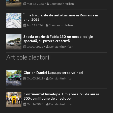
-
Mar 13 2026
Constantin Hriban
Înmatriculările de autoturisme în Romania în
anul 2025
-
Jan 11 2026
Constantin Hriban
Škoda prezintă Fabia 130, un model ediție
specială, cu putere crescută
-
Oct 07 2025
Constantin Hriban
Articole aleatorii
Ciprian Daniel Lupu, puterea vointei
-
Oct 03 2019
Constantin Hriban
Continental Anvelope Timișoara: 25 de ani și
300 de milioane de anvelope
-
Oct 16 2023
Constantin Hriban