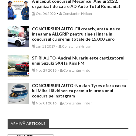
A inceput concursul Mecanicul Anului 2022,
organizat de catre AD Auto Total Romania!
-
Oct 06 2022
Constantin Hriban
CONCURSURI AUTO-Fii creativ, arata-ne ce
inseamna ALLGRIP pentru tine si intra in
concursul cu premii totale de 15.000 Euro
-
Jan 11 2017
Constantin Hriban
STIRI AUTO-Andrei Murariu este castigatorul
unui Suzuki SX4 la Kiss FM
-
Nov 29 2016
Constantin Hriban
CONCURSURI AUTO-Nokian Tyres ofera casca
lui Mika Häkkinen ca premiu in urma unui
concurs pe Instagram
-
Nov 01 2016
Constantin Hriban
ARHIVĂ ARTICOLE