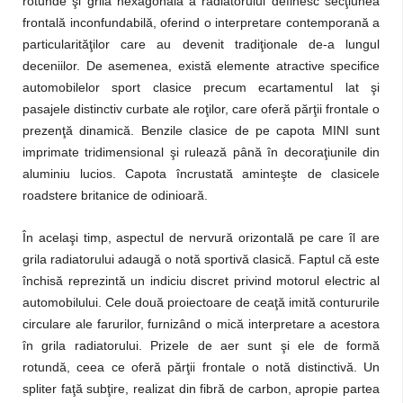
rotunde şi grila hexagonală a radiatorului definesc secţiunea
frontală inconfundabilă, oferind o interpretare contemporană a
particularităţilor care au devenit tradiţionale de-a lungul
deceniilor. De asemenea, există elemente atractive specifice
automobilelor sport clasice precum ecartamentul lat şi
pasajele distinctiv curbate ale roţilor, care oferă părţii frontale o
prezenţă dinamică. Benzile clasice de pe capota MINI sunt
imprimate tridimensional şi rulează până în decoraţiunile din
aluminiu lucios. Capota încrustată aminteşte de clasicele
roadstere britanice de odinioară.
În acelaşi timp, aspectul de nervură orizontală pe care îl are
grila radiatorului adaugă o notă sportivă clasică. Faptul că este
închisă reprezintă un indiciu discret privind motorul electric al
automobilului. Cele două proiectoare de ceaţă imită contururile
circulare ale farurilor, furnizând o mică interpretare a acestora
în grila radiatorului. Prizele de aer sunt şi ele de formă
rotundă, ceea ce oferă părţii frontale o notă distinctivă. Un
spliter faţă subţire, realizat din fibră de carbon, apropie partea