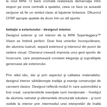
la noul MINI. O bară cromată realizează demarcaţia între
stopuri pe zona centrală a spatelui, ceea ce face ca această
secţiune să fie un simbol clasic al bijuteriei britanice. Difuzorul
CFRP apropie spatele de drum într-un stil sportiv.
Imitaţie a exteriorului - designul interior.
Designul exterior şi cel interior de la MINI Superleggera™
Vision se îmbină perfect. Doar linia umerilor înconjurătoare,
din aluminiu lustruit, separă exteriorul şi interiorul din punct de
vedere vizual. Chenarul creează impresia unui gest sportiv de
încercuire, care perpetuează constant eleganţa şi suprafeţele
generoase ale exteriorului.
Prin stilul său, dar şi prin aspectul şi calitatea materialelor,
designul interior sărbătoreşte tradiţia şi esenţa construcţiei de
caroserii clasice. Designul reflectă modul în care automobilul a
fost creat: caracteristicile esenţiale sunt menţionate - învelişul
de aluminiu netratat şi elementele structurale tubulare - şi sunt
vizibile la interior prin intermediul unei interpretări de înaltă