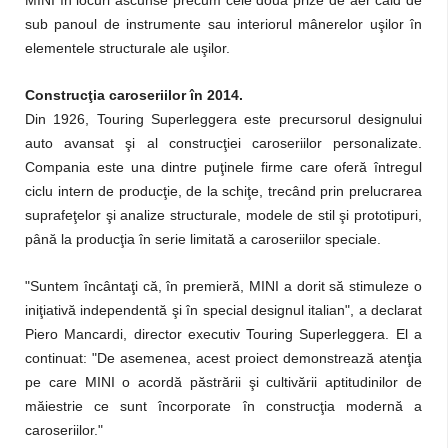
MINI în locuri ascunse precum cele două prize de aer cald de
sub panoul de instrumente sau interiorul mânerelor uşilor în
elementele structurale ale uşilor.
Construcţia caroseriilor în 2014.
Din 1926, Touring Superleggera este precursorul designului
auto avansat şi al construcţiei caroseriilor personalizate.
Compania este una dintre puţinele firme care oferă întregul
ciclu intern de producţie, de la schiţe, trecând prin prelucrarea
suprafeţelor şi analize structurale, modele de stil şi prototipuri,
până la producţia în serie limitată a caroseriilor speciale.
"Suntem încântaţi că, în premieră, MINI a dorit să stimuleze o
iniţiativă independentă şi în special designul italian", a declarat
Piero Mancardi, director executiv Touring Superleggera. El a
continuat: "De asemenea, acest proiect demonstrează atenţia
pe care MINI o acordă păstrării şi cultivării aptitudinilor de
măiestrie ce sunt încorporate în construcţia modernă a
caroseriilor."