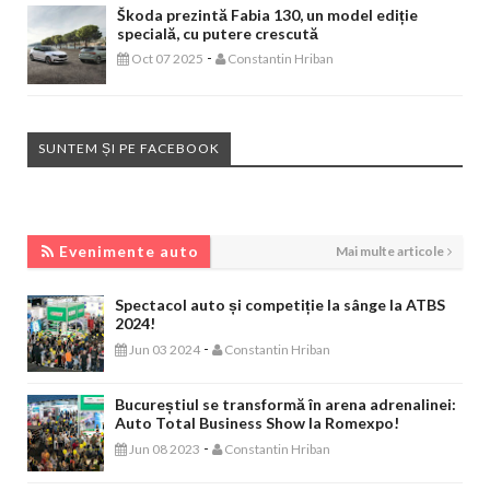
Škoda prezintă Fabia 130, un model ediție
specială, cu putere crescută
-
Oct 07 2025
Constantin Hriban
SUNTEM ȘI PE FACEBOOK
EVENIMENTE AUTO
Evenimente auto
Mai multe articole
Spectacol auto și competiție la sânge la ATBS
2024!
-
Jun 03 2024
Constantin Hriban
Bucureștiul se transformă în arena adrenalinei:
Auto Total Business Show la Romexpo!
-
Jun 08 2023
Constantin Hriban