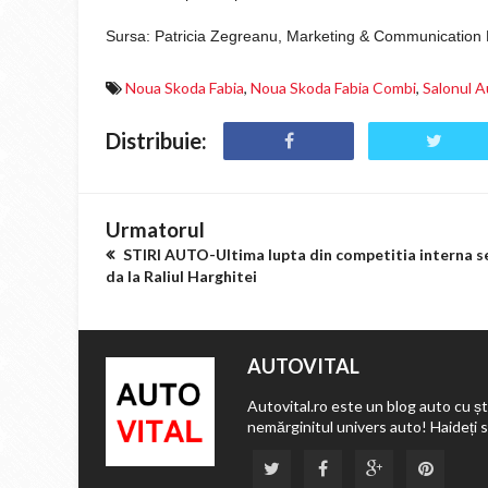
Sursa: Patricia Zegreanu,
Marketing & Communicati
Noua Skoda Fabia
,
Noua Skoda Fabia Combi
,
Salonul A
Distribuie:
Urmatorul
STIRI AUTO-Ultima lupta din competitia interna s
da la Raliul Harghitei
AUTOVITAL
Autovital.ro este un blog auto cu ști
nemărginitul univers auto! Haideți 