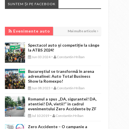
SUNTEM ȘI PE FACEBOOK
EVENIMENTE AUTO
Evenimente auto
Mai multe articole
Spectacol auto și competiție la sânge
la ATBS 2024!
-
Jun 03 2024
Constantin Hriban
Bucureștiul se transformă în arena
adrenalinei: Auto Total Business
Show la Romexpo!
-
Jun 08 2023
Constantin Hriban
Romanul a spus „DA, sigurantei! DA,
atentiei! DA, vietii!” in cadrul
evenimentului Zero Accidente by ZF
-
Jul 10 2019
Constantin Hriban
Zero Accidente – O campanie a