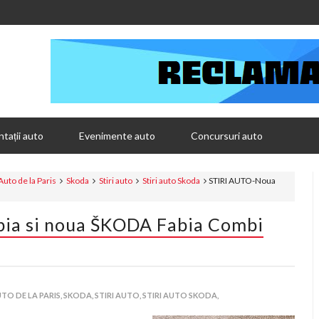
tații auto
Evenimente auto
Concursuri auto
Auto de la Paris
Skoda
Stiri auto
Stiri auto Skoda
STIRI AUTO-Noua
ia si noua ŠKODA Fabia Combi
TO DE LA PARIS,
SKODA,
STIRI AUTO,
STIRI AUTO SKODA,