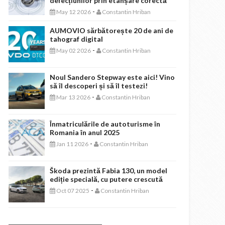
defecțiunilor prin etanșare corectă
-
May 12 2026
Constantin Hriban
AUMOVIO sărbătorește 20 de ani de
tahograf digital
-
May 02 2026
Constantin Hriban
Noul Sandero Stepway este aici! Vino
să îl descoperi și să îl testezi!
-
Mar 13 2026
Constantin Hriban
Înmatriculările de autoturisme în
Romania în anul 2025
-
Jan 11 2026
Constantin Hriban
Škoda prezintă Fabia 130, un model
ediție specială, cu putere crescută
-
Oct 07 2025
Constantin Hriban