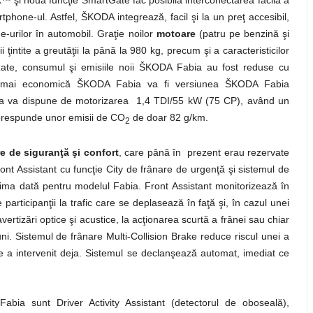
tphone-ul. Astfel, ŠKODA integrează, facil şi la un preţ accesibil,
e-urilor în automobil. Graţie noilor
motoare
(patru pe benzină şi
ii ţintite a greutăţii la până la 980 kg, precum şi a caracteristicilor
zate, consumul şi emisiile noii ŠKODA Fabia au fost reduse cu
mai economică ŠKODA Fabia va fi versiunea ŠKODA Fabia
sta va dispune de motorizarea 1,4 TDI/55 kW (75 CP), având un
orespunde unor emisii de CO
de doar 82 g/km.
2
e de siguranţă şi confort
, care până în prezent erau rezervate
t Assistant cu funcţie City de frânare de urgenţă şi sistemul de
prima dată pentru modelul Fabia. Front Assistant monitorizează în
participanţii la trafic care se deplasează în faţă şi, în cazul unei
 avertizări optice şi acustice, la acţionarea scurtă a frânei sau chiar
uni. Sistemul de frânare Multi-Collision Brake reduce riscul unei a
e a intervenit deja. Sistemul se declanşează automat, imediat ce
abia sunt Driver Activity Assistant (detectorul de oboseală),