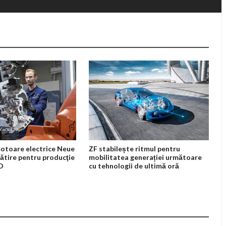
otoare electrice Neue
ZF stabilește ritmul pentru
ătire pentru producţie
mobilitatea generației următoare
3D
cu tehnologii de ultimă oră