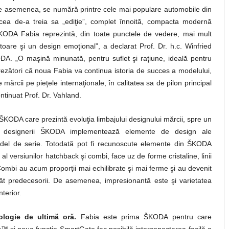
de asemenea, se numără printre cele mai populare automobile din
n cea de-a treia sa „ediţie”, complet înnoită, compacta modernă
ODA Fabia reprezintă, din toate punctele de vedere, mai mult
oare şi un design emoţional”, a declarat Prof. Dr. h.c. Winfried
ODA. „O maşină minunată, pentru suflet şi raţiune, ideală pentru
ezători că noua Fabia va continua istoria de succes a modelului,
 mărcii pe pieţele internaţionale, în calitatea sa de pilon principal
ntinuat Prof. Dr. Vahland.
KODA care prezintă evoluţia limbajului designului mărcii, spre un
ă, designerii ŠKODA implementează elemente de design ale
del de serie. Totodată pot fi recunoscute elemente din ŠKODA
l versiunilor hatchback şi combi, face uz de forme cristaline, linii
a Combi au acum propor
ț
ii mai echilibrate şi mai ferme şi au devenit
predecesorii. De asemenea, impresionantă este şi varietatea
nterior.
logie de ultimă oră.
Fabia este prima ŠKODA pentru care
™ şi noua funcţie SmartGate fac posibilă interconectarea facilă a