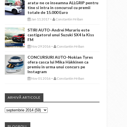
arata-ne ce inseamna ALLGRIP pentru
tine si intra in concursul cu premii
totale de 15.000 Euro
-
Jan 11 2017
Constantin Hriban
STIRI AUTO-Andrei Murariu este
castigatorul unui Suzuki SX4 la Kiss
FM
-
Nov 29 2016
Constantin Hriban
CONCURSURI AUTO-Nokian Tyres
ofera casca lui Mika Häkkinen ca
premiu in urma unui concurs pe
Instagram
-
Nov 01 2016
Constantin Hriban
ARHIVĂ ARTICOLE
BLOGROLL