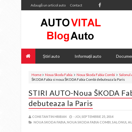
Adaugă un articol auto
Contact
Știri auto
Informații auto
Documen
Home
Noua Skoda Fabia
Noua Skoda Fabia Combi
Salonul 
ŠKODA Fabia si noua ŠKODA Fabia Combi debuteaza la Paris
STIRI AUTO-Noua ŠKODA Fab
debuteaza la Paris
CONSTANTIN HRIBAN
-
JOI, SEPTEMBRIE 25, 2014
NOUA SKODA FABIA,
NOUA SKODA FABIA COMBI,
SALONUL AU