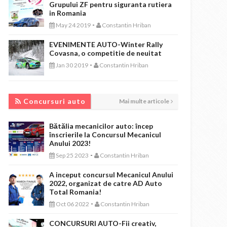
Grupului ZF pentru siguranta rutiera
in Romania
-
May 24 2019
Constantin Hriban
EVENIMENTE AUTO-Winter Rally
Covasna, o competitie de neuitat
-
Jan 30 2019
Constantin Hriban
CONCURSURI AUTO
Concursuri auto
Mai multe articole
Bătălia mecanicilor auto: încep
înscrierile la Concursul Mecanicul
Anului 2023!
-
Sep 25 2023
Constantin Hriban
A inceput concursul Mecanicul Anului
2022, organizat de catre AD Auto
Total Romania!
-
Oct 06 2022
Constantin Hriban
CONCURSURI AUTO-Fii creativ,