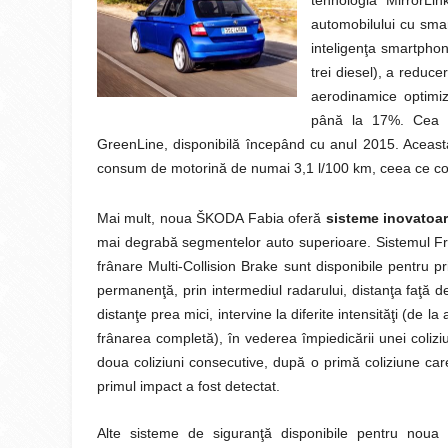
automobilului cu smar
inteligenţa smartphon
trei diesel), a reducer
aerodinamice optimi
până la 17%. Cea 
GreenLine, disponibilă începând cu anul 2015. Acea
consum de motorină de numai 3,1 l/100 km, ceea ce c
Mai mult, noua ŠKODA Fabia oferă
sisteme inovatoar
mai degrabă segmentelor auto superioare. Sistemul Fron
frânare Multi-Collision Brake sunt disponibile pentru 
permanenţă, prin intermediul radarului, distanţa faţă de 
distanţe prea mici, intervine la diferite intensităţi (de la
frânarea completă), în vederea împiedicării unei colizi
doua coliziuni consecutive, după o primă coliziune car
primul impact a fost detectat.
Alte sisteme de siguranţă disponibile pentru noua F