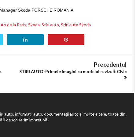
on Manager Škoda PORSCHE ROMANIA
uto de la Paris
,
Skoda
,
Stiri auto
,
Stiri auto Skoda
Precedentul
e
STIRI AUTO-Primele imagini cu modelul revizuit Civic
ri auto, informații auto, documentații auto și multe altele, toate din
să îl descoperim împreună!