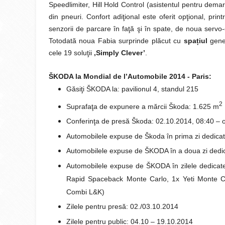
Speedlimiter, Hill Hold Control (asistentul pentru dema
din pneuri. Confort adiţional este oferit opţional, pri
senzorii de parcare în faţă şi în spate, de noua servo
Totodată noua Fabia surprinde plăcut cu
spa
ț
iul
gen
cele 19 soluţii
‚Simply Clever’
.
ŠKODA la Mondial de l’Automobile 2014 - Paris:
Găsiţi ŠKODA
la: pavilionul 4, standul 215
2
Suprafaţa de expunere a mărcii Škoda
: 1.625
m
Conferinţa de presă Škoda
: 02.10.2014, 08:40 – 
Automobilele expuse de Škoda în prima zi dedicat
Automobilele expuse de ŠKODA în a doua zi dedic
Automobilele expuse de ŠKODA în zilele dedicate
Rapid Spaceback Monte Carlo, 1x Yeti Monte Ca
Combi L&K)
Zilele pentru presă: 02./03.10.2014
Zilele pentru public: 04.10 – 19.10.2014