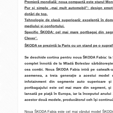
Premieră mondială: noua compactă este starul Mond
Pur şi simplu „mai mult automobil”: design emoţi
dotări de top.
Tehnologie de clasă superioară: excelenţă în domen
mediului şi confortului.
Specific ŠKODA: cel mai mare portbagaj din segm
Clever’.
ŠKODA se prezintă la Paris cu un stand pe o supraf
Se deschide cortina pentru noua ŠKODA Fabia: la S
complet înnoită de la Mladá Boleslav sărbătoreşt
cea combi. Noua ŠKODA Fabia intră pe catwalk-ul
asemenea, a treia generaţie a acestui model 
infotainment din segmente auto superioare şi
portbagajului este cel mai mare din segment, şi
lansată pe piaţă în Europa, iar la începutul anulu
acestor două modele, producătorul ceh îşi continuă
Noua ŠKODA Fabia este cel mai vândut model ŠKODA du