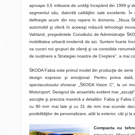
aproape 3,5 milioane de unităţi începând din 1999 şi 
segmentul său, datorită calităţilor sale excelente. Î
defineşte acum din nou repere în domeniu. „Noua ŠK
automobil şi oferă în aceeaşi măsură tehnologii inovat
Vahland, preşedintele Consiliului de Administraţie ŠK
mobilitatea urbană modernă de azi. Suntem foarte încr
va cuceri noi grupuri de clienţi şi va consolida renumele
de sus
ț
inere a Strategiei noastre de Creştere”, a mai co
ŠKODA Fabia este primul model din producţie de serie Š
design expresiv şi emoţional. Pentru prima dat
spectaculosului showcar „ŠKODA Vision C”, la un mo
Motorsport. Designul de ansamblu evident mai „ascuţit” a
ascuţite şi precizia maximă a detaliilor. Fabia şi Fabi
cu 90 mm mai late şi cu 31 de mm mai scunde decât 
posibilităţilor de personalizare, atât la exterior, cât şi la i
Compacta cu tehno
tehnologia MirrorLink